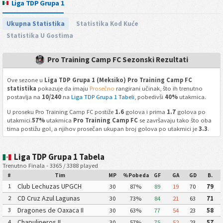
Liga TDP Grupa 1
Ukupna Statistika
Statistika Kod Kuće
Statistika U Gostima
Pro Training Camp FC Sezonski Rezultati
Ove sezone u
Liga TDP Grupa 1 (Meksiko) Pro Training Camp FC
statistika
pokazuje da imaju
Prosečno
rangirani učinak, što ih trenutno
postavlja na
10/240
na
Liga TDP Grupa 1 Tabeli
, pobedivši
40%
utakmica.
U proseku Pro Training Camp FC postiže
1.6
golova i prima
1.7
golova po
utakmici.
57%
utakmica
Pro Training Camp FC
se završavaju tako što oba
tima postižu gol, a njihov prosečan ukupan broj golova po utakmici je
3.3
.
Liga TDP Grupa 1 Tabela
Trenutno Finala - 3365 / 3388 played
#
Tim
MP
%Pobeda
GF
GA
GD
B.
Club Lechuzas UPGCH
1
30
87%
89
19
70
79
CD Cruz Azul Lagunas
2
30
73%
84
21
63
71
Dragones de Oaxaca II
3
30
63%
77
54
23
58
Chapulineros II
4
30
57%
75
52
23
57