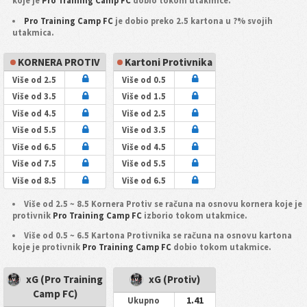
koje je
Pro Training Camp FC
dobio tokom utakmice.
Pro Training Camp FC
je dobio preko 2.5 kartona u ?% svojih
utakmica.
KORNERA PROTIV
Kartoni Protivnika
Više od 2.5
Više od 0.5
Više od 3.5
Više od 1.5
Više od 4.5
Više od 2.5
Više od 5.5
Više od 3.5
Više od 6.5
Više od 4.5
Više od 7.5
Više od 5.5
Više od 8.5
Više od 6.5
Više od 2.5 ~ 8.5 Kornera Protiv se računa na osnovu kornera koje je
protivnik
Pro Training Camp FC
izborio tokom utakmice.
Više od 0.5 ~ 6.5 Kartona Protivnika se računa na osnovu kartona
koje je protivnik
Pro Training Camp FC
dobio tokom utakmice.
xG (Pro Training
xG (Protiv)
Camp FC)
1.41
Ukupno