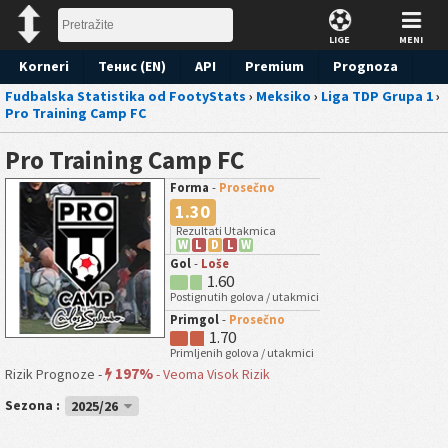
LIGE
MENI
Korneri
Тенис (EN)
API
Premium
Prognoza
Fudbalska Statistika od FootyStats
›
Meksiko
›
Liga TDP Grupa 1
›
Pro Training Camp FC
Pro Training Camp FC
Forma
-
Prosečno
1.30
Rezultati Utakmica
W
L
D
L
W
Gol
-
Loše
1.60
Postignutih golova / utakmici
Primgol
-
Prosečno
1.70
Primljenih golova / utakmici
197%
Rizik Prognoze -
-
Veoma Visok Rizik
Sezona :
2025/26