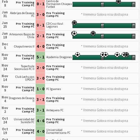
Centro de
Feb
Pro Training
0 - 1
Formacion Chiapas
HT
FT
8
Camp FC
Futbol
Jan
Alebrijes de Oaxaca
Pro Training
3 - 0
* Vremena Golova nisu dostupna
31
FC
Camp FC
Jan
Pro Training
CD Cruz Azul
0 - 1
HT
FT
25
Camp FC
Lagunas
Jan
Artesanos Bajos de
Pro Training
2 - 1
HT
FT
18
Chila
Camp FC
Dec
Pro Training
4 - 0
* Vremena Golova nisu dostupna
Chapulineros II
5
Camp FC
Nov
Pro Training
5 - 1
Academia Dragones
HT
FT
30
Camp FC
Nov
Tapachula
Pro Training
2 - 0
* Vremena Golova nisu dostupna
24
Soconusco FC II
Camp FC
Nov
Club Lechuzas
Pro Training
3 - 0
* Vremena Golova nisu dostupna
14
UPGCH
Camp FC
Nov
Pro Training
1 - 0
* Vremena Golova nisu dostupna
FC Iguanas
9
Camp FC
Nov
Dragones de Oaxaca
Pro Training
3 - 1
* Vremena Golova nisu dostupna
4
II
Camp FC
Nov
Pro Training
3 - 1
* Vremena Golova nisu dostupna
Antequera FC
2
Camp FC
Oct
Universidad del
Pro Training
4 - 6
* Vremena Golova nisu dostupna
24
Sureste FC
Camp FC
Oct
Pro Training
Universidad
4 - 0
* Vremena Golova nisu dostupna
19
Camp FC
Euroamericana FC
Oct