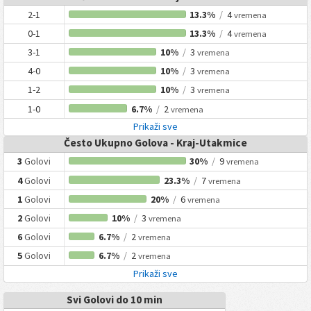
2-1
13.3%
/
4
vremena
0-1
13.3%
/
4
vremena
3-1
10%
/
3
vremena
4-0
10%
/
3
vremena
1-2
10%
/
3
vremena
1-0
6.7%
/
2
vremena
Prikaži sve
Često Ukupno Golova - Kraj-Utakmice
3
Golovi
30%
/
9
vremena
4
Golovi
23.3%
/
7
vremena
1
Golovi
20%
/
6
vremena
2
Golovi
10%
/
3
vremena
6
Golovi
6.7%
/
2
vremena
5
Golovi
6.7%
/
2
vremena
Prikaži sve
Svi Golovi do 10 min