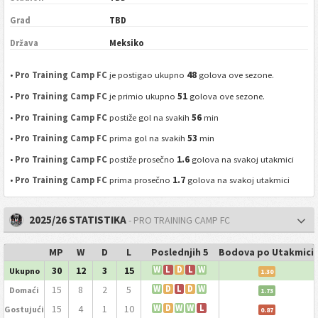
Grad
TBD
Država
Meksiko
48
•
Pro Training Camp FC
je postigao ukupno
golova ove sezone.
51
•
Pro Training Camp FC
je primio ukupno
golova ove sezone.
56
•
Pro Training Camp FC
postiže gol na svakih
min
53
•
Pro Training Camp FC
prima gol na svakih
min
1.6
•
Pro Training Camp FC
postiže prosečno
golova na svakoj utakmici
1.7
•
Pro Training Camp FC
prima prosečno
golova na svakoj utakmici
2025/26 STATISTIKA
- PRO TRAINING CAMP FC
MP
W
D
L
Poslednjih 5
Bodova po Utakmici
30
12
3
15
W
L
D
L
W
Ukupno
1.30
15
8
2
5
W
D
L
D
W
Domaći
1.73
15
4
1
10
W
D
W
W
L
Gostujući
0.87