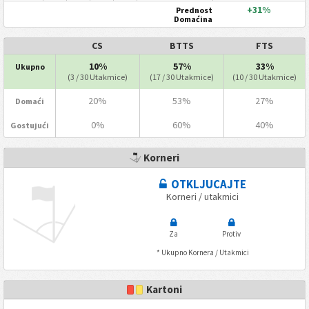
+31%
Prednost
Domaćina
CS
BTTS
FTS
10%
57%
33%
Ukupno
(3 / 30 Utakmice)
(17 / 30 Utakmice)
(10 / 30 Utakmice)
20%
53%
27%
Domaći
0%
60%
40%
Gostujući
Korneri
OTKLJUCAJTE
Korneri / utakmici
Za
Protiv
* Ukupno Kornera / Utakmici
Kartoni