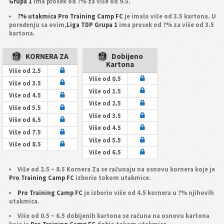
Grupa 1
ima prosek od ?% za više od 9.5.
?% utakmica Pro Training Camp FC
je imalo više od 3.5 kartona. U
poređenju sa ovim,
Liga TDP Grupa 1
ima prosek od ?% za više od 3.5
kartona.
KORNERA ZA
Dobijeno
Kartona
Više od 2.5
Više od 0.5
Više od 3.5
Više od 1.5
Više od 4.5
Više od 2.5
Više od 5.5
Više od 3.5
Više od 6.5
Više od 4.5
Više od 7.5
Više od 5.5
Više od 8.5
Više od 6.5
Više od 2.5 ~ 8.5 Kornera Za se računaju na osnovu kornera koje je
Pro Training Camp FC
izborio tokom utakmice.
Pro Training Camp FC
je izborio više od 4.5 kornera u ?% njihovih
utakmica.
Više od 0.5 ~ 6.5 dobijenih kartona se računa na osnovu kartona