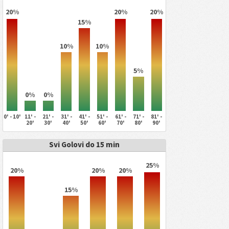
20%
20%
20%
15%
10%
10%
5%
0%
0%
0' - 10'
11' -
21' -
31' -
41' -
51' -
61' -
71' -
81' -
20'
30'
40'
50'
60'
70'
80'
90'
Svi Golovi do 15 min
25%
20%
20%
20%
15%