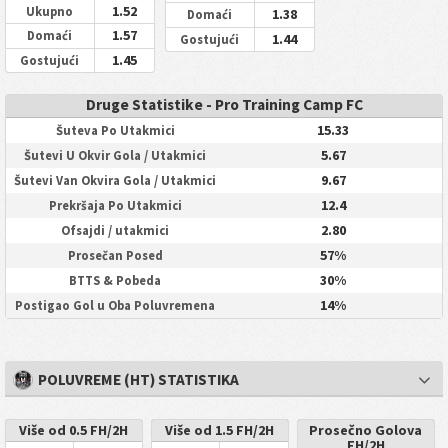
1.52
Ukupno
1.38
Domaći
1.57
Domaći
1.44
Gostujući
1.45
Gostujući
Druge Statistike - Pro Training Camp FC
15.33
Šuteva Po Utakmici
5.67
Šutevi U Okvir Gola / Utakmici
9.67
Šutevi Van Okvira Gola / Utakmici
12.4
Prekršaja Po Utakmici
2.80
Ofsajdi / utakmici
57%
Prosečan Posed
30%
BTTS & Pobeda
14%
Postigao Gol u Oba Poluvremena
POLUVREME (HT) STATISTIKA
Više od 0.5 FH/2H
Više od 1.5 FH/2H
Prosečno Golova
FH/2H