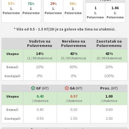
57
71
29
56
%
%
%
%
1
1.86
1.
2.
1.
2.
Poluvreme
Poluvreme
Poluvreme
Poluvreme
1.
2.
Poluvreme
Poluvreme
* Više od 0.5 - 1.5 HT/2H je za golove oba tima na utakmici.
Vođstvo na
Nerešeno na
Zaostatak na
Poluvremenu
Poluvremenu
Poluvremenu
14%
43%
43%
Ukupno
(1 / 30 Utakmice)
(3 / 30 Utakmice)
(3 / 30 Utakmice)
20%
60%
20%
Domaći
0%
0%
100%
Gostujući
GF
(HT)
GA
(HT)
Pros.
(HT)
0.43
0.57
1.00
Ukupno
/ Utakmice
/ Utakmice
/ Utakmice
0.40
0.20
0.60
Domaći
0.50
1.50
2.00
Gostujući