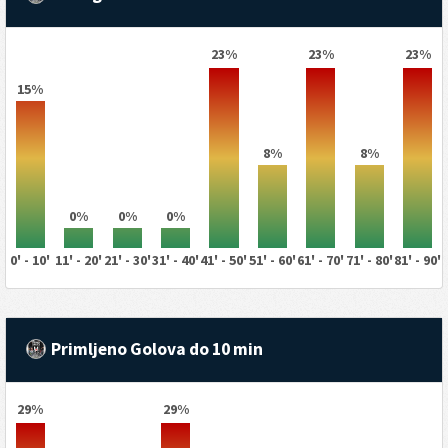
23%
23%
23%
15%
8%
8%
0%
0%
0%
0' - 10'
11' - 20'
21' - 30'
31' - 40'
41' - 50'
51' - 60'
61' - 70'
71' - 80'
81' - 90'
Primljeno Golova do 10 min
29%
29%