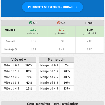
PRIDRUŽITE SE PREMIUM-U ODMAH
GF
GA
Pros.
1.60
1.70
3.30
Ukupno
/ utakmici
/ utakmici
/ utakmici
1.87
0.93
2.80
Domaći
1.33
2.47
3.80
Gostujući
Više od +
Manje od -
100%
0%
Više od 0.5
Manje od 0.5
80%
20%
Više od 1.5
Manje od 1.5
70%
30%
Više od 2.5
Manje od 2.5
40%
60%
Više od 3.5
Manje od 3.5
17%
83%
Više od 4.5
Manje od 4.5
Česti Rezultati - Kraj-Utakmice