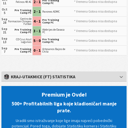
Pro Training
2 - 1
* Vremena Golova nisu dostupna
Felinos 48 AC
11
Camp FC
Oct
Pro Training
2 - 1
* Vremena Golova nisu dostupna
Pavones ADMC
5
Camp FC
Centro de
Sep
Pro Training
4 - 1
* Vremena Golova nisu dostupna
Formacion Chiapas
28
Camp FC
Futbol
Sep
Pro Training
Alebrijes de Oaxaca
3 - 1
* Vremena Golova nisu dostupna
21
Camp FC
FC
Sep
CD Cruz Azul
Pro Training
5 - 0
* Vremena Golova nisu dostupna
13
Lagunas
Camp FC
Sep
Pro Training
Artesanos Bajos de
0 - 1
* Vremena Golova nisu dostupna
7
Camp FC
Chila
KRAJ-UTAKMICE (FT) STATISTIKA
Premium je Ovde!
500+ Profitabilnih liga koje kladioničari manje
prate.
Uradili smo istraživanje koje lige imaju najveći pobednički
potencijal. Pored toga, dobijate Statistiku kornera i Statistiku