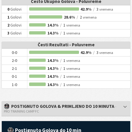
Često Ukupno Golova - Poluvreme
0
Golovi
42.9%
/
3
vremena
1
Golovi
28.6%
/
2
vremena
2
Golovi
14.3%
/
1
vremena
3
Golovi
14.3%
/
1
vremena
Česti Rezultati - Poluvreme
0-0
42.9%
/
3
vremena
2-0
14.3%
/
1
vremena
2-1
14.3%
/
1
vremena
0-1
14.3%
/
1
vremena
1-0
14.3%
/
1
vremena
POSTIGNUTO GOLOVA & PRIMLJENO DO 10 MINUTA
-
PRO TRAINING CAMP FC
Postignuto Golova do 10 min