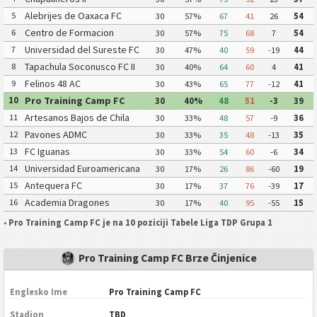
Alebrijes de Oaxaca FC
5
30
57%
67
41
26
54
Centro de Formacion
6
30
57%
75
68
7
54
Chiapas Futbol
Universidad del Sureste FC
7
30
47%
40
59
-19
44
Tapachula Soconusco FC II
8
30
40%
64
60
4
41
Felinos 48 AC
9
30
43%
65
77
-12
41
Pro Training Camp FC
10
30
40%
48
51
-3
39
Artesanos Bajos de Chila
11
30
33%
48
57
-9
36
Pavones ADMC
12
30
33%
35
48
-13
35
FC Iguanas
13
30
33%
54
60
-6
34
Universidad Euroamericana
14
30
17%
26
86
-60
19
FC
Antequera FC
15
30
17%
37
76
-39
17
Academia Dragones
16
30
17%
40
95
-55
15
•
Pro Training Camp FC je na 10 poziciji Tabele Liga TDP Grupa 1
Pro Training Camp FC Brze Činjenice
Englesko Ime
Pro Training Camp FC
Stadion
TBD