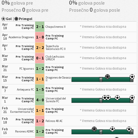
0%
0%
golova pre
golova posle
0
0
Prosečno
golova pre
Prosečno
golova posle
Gol
|
Primgol
Apr
Pro Training
2 - 1
* Vremena Golova nisu dostupna
Chapulineros II
18
Camp FC
Apr
Pro Training
1 - 0
* Vremena Golova nisu dostupna
Academia Dragones
10
Camp FC
Apr
Pro Training
Tapachula
2 - 2
* Vremena Golova nisu dostupna
5
Camp FC
Soconusco FC II
Mar
Pro Training
Club Lechuzas
0 - 1
* Vremena Golova nisu dostupna
29
Camp FC
UPGCH
Mar
Pro Training
1 - 2
* Vremena Golova nisu dostupna
FC Iguanas
21
Camp FC
Mar
Pro Training
Dragones de Oaxaca
1 - 1
HT
FT
15
Camp FC
II
Mar
Pro Training
1 - 5
* Vremena Golova nisu dostupna
Antequera FC
7
Camp FC
Mar
Pro Training
Universidad del
4 - 0
HT
FT
1
Camp FC
Sureste FC
Feb
Universidad
Pro Training
1 - 1
* Vremena Golova nisu dostupna
21
Euroamericana FC
Camp FC
Feb
Pro Training
1 - 2
* Vremena Golova nisu dostupna
Felinos 48 AC
18
Camp FC
Feb
Pro Training
1 - 2
Pavones ADMC
HT
FT
15
Camp FC