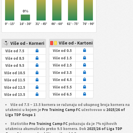
0%
0' - 15'
16' - 30'
31' - 45'
46' - 60'
61' - 75'
76' - 90'
Više od - Kartoni
Više od - Korneri
Više od 0.5
Više od 7.5
Više od 1.5
Više od 8.5
Više od 2.5
Više od 9.5
Više od 3.5
Više od 10.5
Više od 4.5
Više od 11.5
Više od 5.5
Više od 12.5
Više od 6.5
Više od 13.5
Više od 7.5 ~ 13.5 kornera se računaju od ukupnog broja kornera na
utakmici u kojem je
Pro Training Camp FC
učestvovao u
2025/26 of
Liga TDP Grupa 1
Statistike
Pro Training Camp FC
pokazuju da je ?% njihovih
utakmica akumuliralo preko 9.5 kornera. Dok
2025/26 of Liga TDP