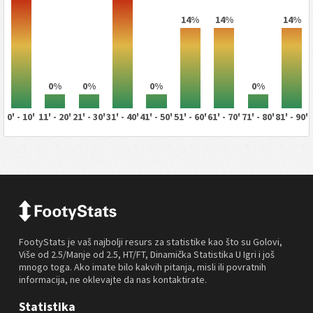
14%
14%
14%
0%
0%
0%
0%
0' - 10'
11' - 20'
21' - 30'
31' - 40'
41' - 50'
51' - 60'
61' - 70'
71' - 80'
81' - 90'
FootyStats je vaš najbolji resurs za statistike kao što su Golovi,
Više od 2.5/Manje od 2.5, HT/FT, Dinamička Statistika U Igri i još
mnogo toga. Ako imate bilo kakvih pitanja, misli ili povratnih
informacija, ne oklevajte da nas kontaktirate.
Statistika