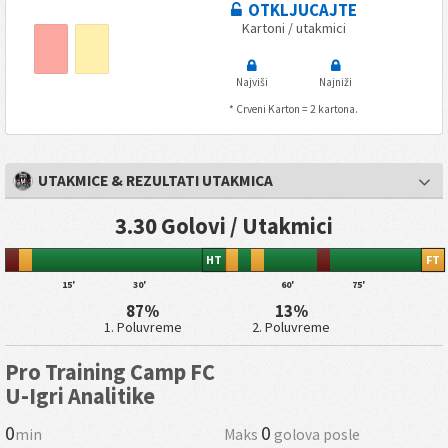
OTKLJUCAJTE
Kartoni / utakmici
Najviši
Najniži
* Crveni Karton = 2 kartona.
UTAKMICE & REZULTATI UTAKMICA
3.30 Golovi / Utakmici
HT
FT
15'
30'
60'
75'
87%
13%
1. Poluvreme
2. Poluvreme
Pro Training Camp FC
U-Igri Analitike
0
0
min
Maks
golova posle