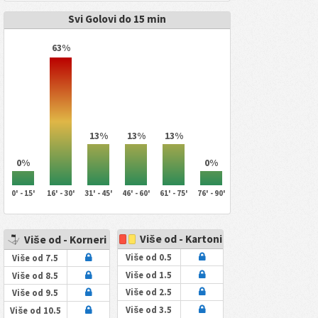
Svi Golovi do 15 min
63%
13%
13%
13%
0%
0%
0' - 15'
16' - 30'
31' - 45'
46' - 60'
61' - 75'
76' - 90'
Više od - Kartoni
Više od - Korneri
Više od 0.5
Više od 7.5
Više od 1.5
Više od 8.5
Više od 2.5
Više od 9.5
Više od 3.5
Više od 10.5