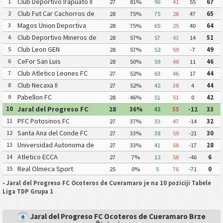
Club Deportivo Irapuato II
1
27
81%
96
41
55
67
Club Fut Car Cachorros de
2
28
75%
75
28
47
65
Leon
Magos Union Deportiva
3
28
75%
65
25
40
64
Club Deportivo Mineros de
4
28
57%
57
43
14
51
Zacatecas II
Club Leon GEN
5
28
57%
52
59
-7
49
CeFor San Luis
6
28
50%
59
48
11
46
Club Atletico Leones FC
7
27
52%
63
46
17
44
Club Necaxa II
8
27
52%
42
38
4
44
Pabellon FC
9
28
46%
51
51
0
42
Jaral del Progreso FC
10
28
36%
43
55
-12
33
Ocoteros de Cueramaro
PFC Potosinos FC
11
27
37%
33
47
-14
32
Santa Ana del Conde FC
12
27
33%
38
59
-21
30
Universidad Autonoma de
13
27
33%
41
58
-17
28
Zacatecas II
Atletico ECCA
14
27
7%
12
58
-46
6
Real Olmeca Sport
15
25
0%
5
76
-71
0
Empresarios del Rincon
•
Jaral del Progreso FC Ocoteros de Cueramaro je na 10 poziciji Tabele
Liga TDP Grupa 1
Jaral del Progreso FC Ocoteros de Cueramaro Brze