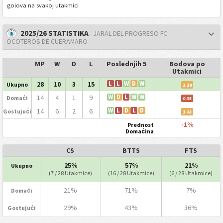
golova na svakoj utakmici
2025/26 STATISTIKA
- JARAL DEL PROGRESO FC
OCOTEROS DE CUERAMARO
MP
W
D
L
Poslednjih 5
Bodova po
Utakmici
28
10
3
15
L
L
W
D
W
Ukupno
1.18
14
4
1
9
W
D
L
W
W
Domaći
0.93
14
6
2
6
W
L
D
L
D
Gostujući
1.43
-1%
Prednost
Domaćina
CS
BTTS
FTS
25%
57%
21%
Ukupno
(7 / 28 Utakmice)
(16 / 28 Utakmice)
(6 / 28 Utakmice)
21%
71%
7%
Domaći
29%
43%
36%
Gostujući