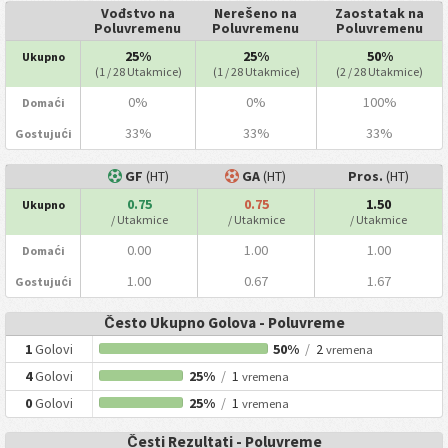
Vođstvo na
Nerešeno na
Zaostatak na
Poluvremenu
Poluvremenu
Poluvremenu
25%
25%
50%
Ukupno
(1 / 28 Utakmice)
(1 / 28 Utakmice)
(2 / 28 Utakmice)
0%
0%
100%
Domaći
33%
33%
33%
Gostujući
GF
(HT)
GA
(HT)
Pros.
(HT)
0.75
0.75
1.50
Ukupno
/ Utakmice
/ Utakmice
/ Utakmice
0.00
1.00
1.00
Domaći
1.00
0.67
1.67
Gostujući
Često Ukupno Golova - Poluvreme
1
Golovi
50%
/
2
vremena
4
Golovi
25%
/
1
vremena
0
Golovi
25%
/
1
vremena
Česti Rezultati - Poluvreme