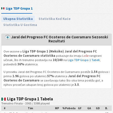
Liga TDP Grupa 1
Ukupna Statistika
Statistika Kod Kuće
Statistika U Gostima
Jaral del Progreso FC Ocoteros de Cueramaro Sezonski
Rezultati
Ove sezone u
Liga TDP Grupa 1 (Meksiko) Jaral del Progreso FC
Ocoteros de Cueramaro statistika
pokazuje da imaju
Loše
rangirani
učinak, što ih trenutno postavlja na
10/240
na
Liga TDP Grupa 1 Tabeli
,
pobedivši
36%
utakmica.
U proseku Jaral del Progreso FC Ocoteros de Cueramaro postiže
1.54
golova i
prima
1.96
golova po utakmici.
57%
utakmica
Jaral del Progreso FC
Ocoteros de Cueramaro
se završavaju tako što oba tima postižu gol, a
njihov prosečan ukupan broj golova po utakmici je
3.5
.
Liga TDP Grupa 1 Tabela
Trenutno Finala - 3365 / 3388 played
#
Tim
MP
%Pobeda
GF
GA
GD
B.