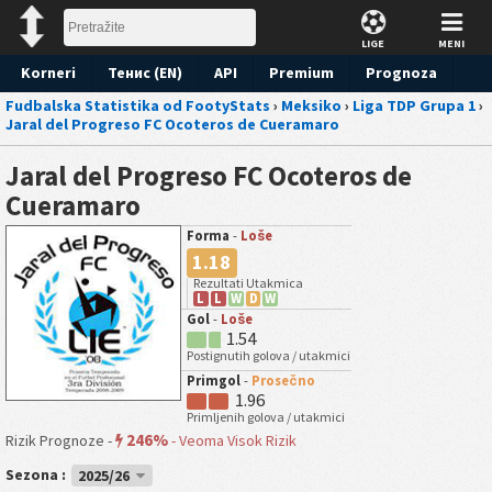
LIGE
MENI
Korneri
Тенис (EN)
API
Premium
Prognoza
Fudbalska Statistika od FootyStats
›
Meksiko
›
Liga TDP Grupa 1
›
Jaral del Progreso FC Ocoteros de Cueramaro
Jaral del Progreso FC Ocoteros de
Cueramaro
Forma
-
Loše
1.18
Rezultati Utakmica
L
L
W
D
W
Gol
-
Loše
1.54
Postignutih golova / utakmici
Primgol
-
Prosečno
1.96
Primljenih golova / utakmici
246%
Rizik Prognoze -
-
Veoma Visok Rizik
Sezona :
2025/26