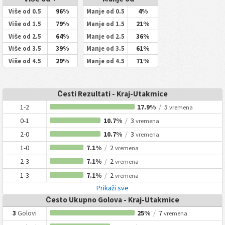
96%
4%
Više od 0.5
Manje od 0.5
79%
21%
Više od 1.5
Manje od 1.5
64%
36%
Više od 2.5
Manje od 2.5
39%
61%
Više od 3.5
Manje od 3.5
29%
71%
Više od 4.5
Manje od 4.5
Česti Rezultati - Kraj-Utakmice
1-2
17.9%
/
5
vremena
0-1
10.7%
/
3
vremena
2-0
10.7%
/
3
vremena
1-0
7.1%
/
2
vremena
2-3
7.1%
/
2
vremena
1-3
7.1%
/
2
vremena
Prikaži sve
Često Ukupno Golova - Kraj-Utakmice
3
Golovi
25%
/
7
vremena