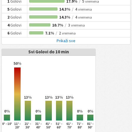
1
Golovi
17.9%
/
5
vremena
5
Golovi
14.3%
/
4
vremena
2
Golovi
14.3%
/
4
vremena
4
Golovi
10.7%
/
3
vremena
6
Golovi
7.1%
/
2
vremena
Prikaži sve
Svi Golovi do 10 min
50%
13%
13%
13%
13%
0%
0%
0%
0%
0' - 10'
11' -
21' -
31' -
41' -
51' -
61' -
71' -
81' -
20'
30'
40'
50'
60'
70'
80'
90'