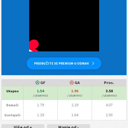
PRIDRUŽITE SE PREMIUM-U ODMAH
GF
GA
Pros.
1.54
1.96
3.50
Ukupno
/ utakmici
/ utakmici
/ utakmici
1.79
2.29
4.07
Domaći
1.29
1.64
2.93
Gostujući
Više od +
Manje od -