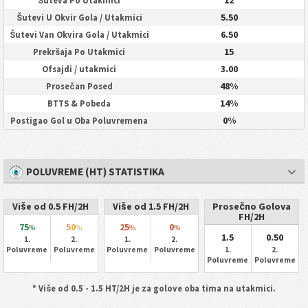
12
Šuteva Po Utakmici
5.50
Šutevi U Okvir Gola / Utakmici
6.50
Šutevi Van Okvira Gola / Utakmici
15
Prekršaja Po Utakmici
3.00
Ofsajdi / utakmici
48%
Prosečan Posed
14%
BTTS & Pobeda
0%
Postigao Gol u Oba Poluvremena
POLUVREME (HT) STATISTIKA
Više od 0.5 FH/2H
Više od 1.5 FH/2H
Prosečno Golova
FH/2H
75
50
25
0
%
%
%
%
1.5
0.50
1.
2.
1.
2.
Poluvreme
Poluvreme
Poluvreme
Poluvreme
1.
2.
Poluvreme
Poluvreme
* Više od 0.5 - 1.5 HT/2H je za golove oba tima na utakmici.