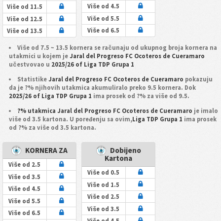
Više od 4.5
Više od 11.5
Više od 5.5
Više od 12.5
Više od 6.5
Više od 13.5
Više od 7.5 ~ 13.5 kornera se računaju od ukupnog broja kornera na
utakmici u kojem je
Jaral del Progreso FC Ocoteros de Cueramaro
učestvovao u
2025/26 of Liga TDP Grupa 1
Statistike
Jaral del Progreso FC Ocoteros de Cueramaro
pokazuju
da je ?% njihovih utakmica akumuliralo preko 9.5 kornera. Dok
2025/26 of Liga TDP Grupa 1
ima prosek od ?% za više od 9.5.
?% utakmica Jaral del Progreso FC Ocoteros de Cueramaro
je imalo
više od 3.5 kartona. U poređenju sa ovim,
Liga TDP Grupa 1
ima prosek
od ?% za više od 3.5 kartona.
KORNERA ZA
Dobijeno
Kartona
Više od 2.5
Više od 0.5
Više od 3.5
Više od 1.5
Više od 4.5
Više od 2.5
Više od 5.5
Više od 3.5
Više od 6.5
Više od 4.5