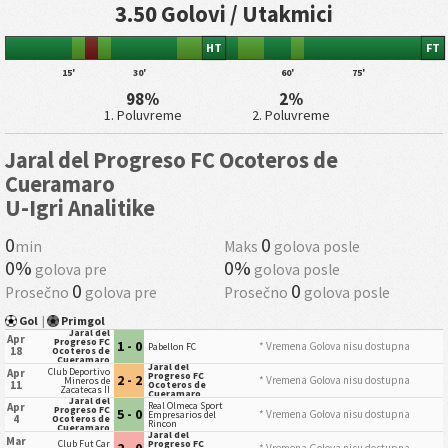
3.50 Golovi / Utakmici
HT
FT
15'
30'
60'
75'
98%
2%
1. Poluvreme
2. Poluvreme
Jaral del Progreso FC Ocoteros de
Cueramaro
U-Igri Analitike
0
0
min
Maks
golova posle
0%
0%
golova pre
golova posle
0
0
Prosečno
golova pre
Prosečno
golova posle
Gol
|
Primgol
Jaral del
Apr
Progreso FC
1 - 0
* Vremena Golova nisu dostupna
Pabellon FC
18
Ocoteros de
Cueramaro
Jaral del
Club Deportivo
Apr
Progreso FC
2 - 2
* Vremena Golova nisu dostupna
Mineros de
11
Ocoteros de
Zacatecas II
Cueramaro
Jaral del
Real Olmeca Sport
Apr
Progreso FC
5 - 0
* Vremena Golova nisu dostupna
Empresarios del
4
Ocoteros de
Rincon
Cueramaro
Jaral del
Mar
Club Fut Car
Progreso FC