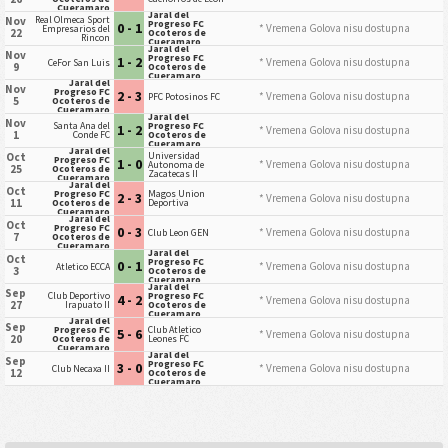
Cueramaro
Jaral del
Real Olmeca Sport
Nov
Progreso FC
0 - 1
* Vremena Golova nisu dostupna
Empresarios del
22
Ocoteros de
Rincon
Cueramaro
Jaral del
Nov
Progreso FC
1 - 2
* Vremena Golova nisu dostupna
CeFor San Luis
9
Ocoteros de
Cueramaro
Jaral del
Nov
Progreso FC
2 - 3
* Vremena Golova nisu dostupna
PFC Potosinos FC
5
Ocoteros de
Cueramaro
Jaral del
Nov
Santa Ana del
Progreso FC
1 - 2
* Vremena Golova nisu dostupna
1
Conde FC
Ocoteros de
Cueramaro
Jaral del
Universidad
Oct
Progreso FC
1 - 0
* Vremena Golova nisu dostupna
Autonoma de
25
Ocoteros de
Zacatecas II
Cueramaro
Jaral del
Oct
Progreso FC
Magos Union
2 - 3
* Vremena Golova nisu dostupna
11
Ocoteros de
Deportiva
Cueramaro
Jaral del
Oct
Progreso FC
0 - 3
* Vremena Golova nisu dostupna
Club Leon GEN
7
Ocoteros de
Cueramaro
Jaral del
Oct
Progreso FC
0 - 1
* Vremena Golova nisu dostupna
Atletico ECCA
3
Ocoteros de
Cueramaro
Jaral del
Sep
Club Deportivo
Progreso FC
4 - 2
* Vremena Golova nisu dostupna
27
Irapuato II
Ocoteros de
Cueramaro
Jaral del
Sep
Progreso FC
Club Atletico
5 - 6
* Vremena Golova nisu dostupna
20
Ocoteros de
Leones FC
Cueramaro
Jaral del
Sep
Progreso FC
3 - 0
* Vremena Golova nisu dostupna
Club Necaxa II
12
Ocoteros de
Cueramaro