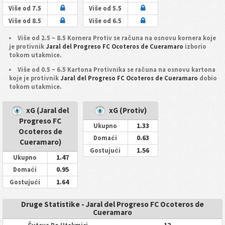
Više od 7.5
Više od 5.5
Više od 8.5
Više od 6.5
Više od 2.5 ~ 8.5 Kornera Protiv se računa na osnovu kornera koje
je protivnik
Jaral del Progreso FC Ocoteros de Cueramaro
izborio
tokom utakmice.
Više od 0.5 ~ 6.5 Kartona Protivnika se računa na osnovu kartona
koje je protivnik
Jaral del Progreso FC Ocoteros de Cueramaro
dobio
tokom utakmice.
xG (Jaral del
xG (Protiv)
Progreso FC
1.33
Ukupno
Ocoteros de
0.63
Domaći
Cueramaro)
1.56
Gostujući
1.47
Ukupno
0.95
Domaći
1.64
Gostujući
Druge Statistike - Jaral del Progreso FC Ocoteros de
Cueramaro