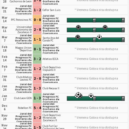
2 - 0
* Vremena Golova nisu dostupna
28
Cachorros de Leon
Ocoteros de
Cueramaro
Jaral del
Mar
Progreso FC
1 - 2
* Vremena Golova nisu dostupna
CeFor San Luis
21
Ocoteros de
Cueramaro
Jaral del
Mar
Progreso FC
0 - 0
PFC Potosinos FC
HT
FT
14
Ocoteros de
Cueramaro
Jaral del
Universidad
Mar
Progreso FC
2 - 0
Autonoma de
HT
FT
11
Ocoteros de
Zacatecas II
Cueramaro
Jaral del
Mar
Progreso FC
Santa Ana del
1 - 1
HT
FT
7
Ocoteros de
Conde FC
Cueramaro
Jaral del
Feb
Magos Union
Progreso FC
0 - 1
* Vremena Golova nisu dostupna
18
Deportiva
Ocoteros de
Cueramaro
Jaral del
Feb
Progreso FC
3 - 2
* Vremena Golova nisu dostupna
Atletico ECCA
14
Ocoteros de
Cueramaro
Jaral del
Feb
Progreso FC
Club Deportivo
1 - 2
* Vremena Golova nisu dostupna
7
Ocoteros de
Irapuato II
Cueramaro
Jaral del
Jan
Club Atletico
Progreso FC
2 - 0
* Vremena Golova nisu dostupna
31
Leones FC
Ocoteros de
Cueramaro
Jaral del
Jan
Progreso FC
1 - 3
* Vremena Golova nisu dostupna
Club Necaxa II
24
Ocoteros de
Cueramaro
Jaral del
Jan
Progreso FC
1 - 3
Club Leon GEN
HT
FT
17
Ocoteros de
Cueramaro
Jaral del
Dec
Progreso FC
5 - 4
* Vremena Golova nisu dostupna
Pabellon FC
6
Ocoteros de
Cueramaro
Jaral del
Club Deportivo
Nov
Progreso FC
1 - 2
* Vremena Golova nisu dostupna
Mineros de
29
Ocoteros de
Zacatecas II
Cueramaro
Jaral del
Nov
Progreso FC
Club Fut Car
1 - 5
* Vremena Golova nisu dostupna
26
Ocoteros de
Cachorros de Leon