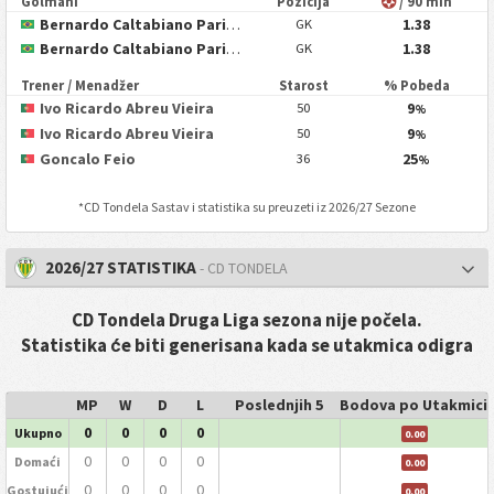
Golmani
Pozicija
/ 90 min
Bernardo Caltabiano Parise Fontes
1.38
GK
Bernardo Caltabiano Parise Fontes
1.38
GK
Trener / Menadžer
Starost
% Pobeda
Ivo Ricardo Abreu Vieira
9
50
%
Ivo Ricardo Abreu Vieira
9
50
%
Goncalo Feio
25
36
%
*
CD Tondela
Sastav i statistika su preuzeti iz 2026/27 Sezone
2026/27 STATISTIKA
- CD TONDELA
CD Tondela Druga Liga sezona nije počela.
Statistika će biti generisana kada se utakmica odigra
MP
W
D
L
Poslednjih 5
Bodova po Utakmici
0
0
0
0
Ukupno
0.00
0
0
0
0
Domaći
0.00
0
0
0
0
Gostujući
0.00