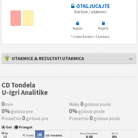
OTKLJUCAJTE
Kartoni / utakmici
Najviši
Najniži
* Crveni Karton = 2 kartona.
UTAKMICE & REZULTATI UTAKMICA
CD Tondela
U-Igri Analitike
0
0
min
Maks
golova posle
0%
0%
golova pre
golova posle
0
0
Prosečno
golova pre
Prosečno
golova posle
Gol
|
Primgol
May
Prosečno Golova:
BTTS:
FC Vizela
CD Tondela
0.00
0%
16
Statistika