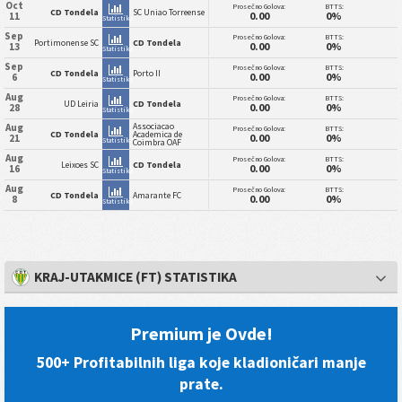
Oct
Prosečno Golova:
BTTS:
CD Tondela
SC Uniao Torreense
0.00
0%
11
Statistika
Sep
Prosečno Golova:
BTTS:
Portimonense SC
CD Tondela
0.00
0%
13
Statistika
Sep
Prosečno Golova:
BTTS:
CD Tondela
Porto II
0.00
0%
6
Statistika
Aug
Prosečno Golova:
BTTS:
UD Leiria
CD Tondela
0.00
0%
28
Statistika
Associacao
Aug
Prosečno Golova:
BTTS:
CD Tondela
Academica de
0.00
0%
21
Statistika
Coimbra OAF
Aug
Prosečno Golova:
BTTS:
Leixoes SC
CD Tondela
0.00
0%
16
Statistika
Aug
Prosečno Golova:
BTTS:
CD Tondela
Amarante FC
0.00
0%
8
Statistika
KRAJ-UTAKMICE (FT) STATISTIKA
Premium je Ovde!
500+ Profitabilnih liga koje kladioničari manje
prate.