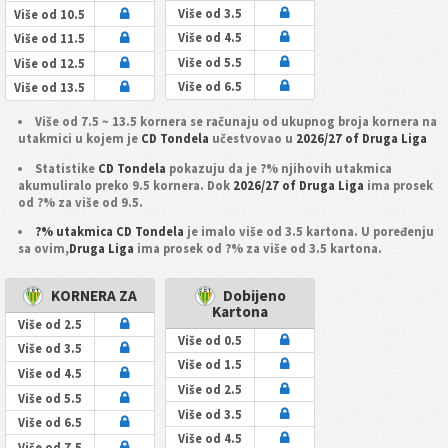
Više od 3.5
Više od 10.5
Više od 4.5
Više od 11.5
Više od 5.5
Više od 12.5
Više od 6.5
Više od 13.5
Više od 7.5 ~ 13.5 kornera se računaju od ukupnog broja kornera na
utakmici u kojem je
CD Tondela
učestvovao u
2026/27 of Druga Liga
Statistike
CD Tondela
pokazuju da je ?% njihovih utakmica
akumuliralo preko 9.5 kornera. Dok
2026/27 of Druga Liga
ima prosek
od ?% za više od 9.5.
?% utakmica CD Tondela
je imalo više od 3.5 kartona. U poređenju
sa ovim,
Druga Liga
ima prosek od ?% za više od 3.5 kartona.
KORNERA ZA
Dobijeno
Kartona
Više od 2.5
Više od 0.5
Više od 3.5
Više od 1.5
Više od 4.5
Više od 2.5
Više od 5.5
Više od 3.5
Više od 6.5
Više od 4.5
Više od 7.5