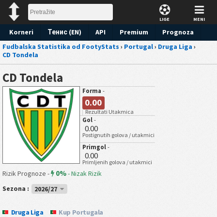
LIGE
MENI
Korneri
Тенис (EN)
API
Premium
Prognoza
Fudbalska Statistika od FootyStats
›
Portugal
›
Druga Liga
›
CD Tondela
CD Tondela
Forma
-
0.00
Rezultati Utakmica
Gol
-
0.00
Postignutih golova / utakmici
Primgol
-
0.00
Primljenih golova / utakmici
0%
Rizik Prognoze -
-
Nizak Rizik
Sezona :
2026/27
Druga Liga
Kup Portugala