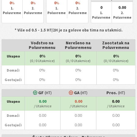
0
0
0
0
%
%
%
%
0
0.00
1.
2.
1.
2.
Poluvreme
Poluvreme
Poluvreme
Poluvreme
1.
2.
Poluvreme
Poluvreme
* Više od 0.5 - 1.5 HT/2H je za golove oba tima na utakmici.
Vođstvo na
Nerešeno na
Zaostatak na
Poluvremenu
Poluvremenu
Poluvremenu
0%
0%
0%
Ukupno
(0 / 0 Utakmice)
(0 / 0 Utakmice)
(0 / 0 Utakmice)
0%
0%
0%
Domaći
0%
0%
0%
Gostujući
GF
(HT)
GA
(HT)
Pros.
(HT)
0.00
0.00
0.00
Ukupno
/ Utakmice
/ Utakmice
/ Utakmice
0.00
0.00
0.00
Domaći
0.00
0.00
0.00
Gostujući