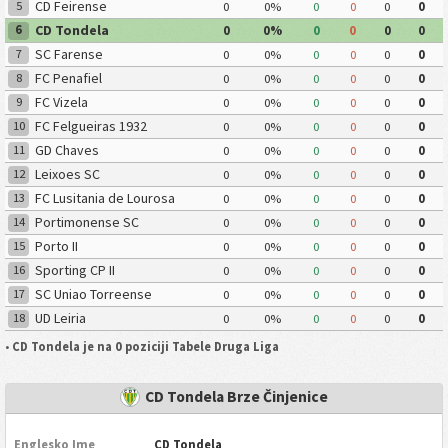
CD Feirense
5
0
0%
0
0
0
0
CD Tondela
6
0
0%
0
0
0
0
SC Farense
7
0
0%
0
0
0
0
FC Penafiel
8
0
0%
0
0
0
0
FC Vizela
9
0
0%
0
0
0
0
FC Felgueiras 1932
10
0
0%
0
0
0
0
GD Chaves
11
0
0%
0
0
0
0
Leixoes SC
12
0
0%
0
0
0
0
FC Lusitania de Lourosa
13
0
0%
0
0
0
0
Portimonense SC
14
0
0%
0
0
0
0
Porto II
15
0
0%
0
0
0
0
Sporting CP II
16
0
0%
0
0
0
0
SC Uniao Torreense
17
0
0%
0
0
0
0
UD Leiria
18
0
0%
0
0
0
0
•
CD Tondela je na 0 poziciji Tabele Druga Liga
CD Tondela Brze Činjenice
Englesko Ime
CD Tondela