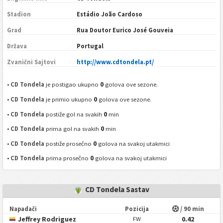
Stadion
Estádio João Cardoso
Grad
Rua Doutor Eurico José Gouveia
Država
Portugal
Zvanični Sajtovi
http://www.cdtondela.pt/
0
•
CD Tondela
je postigao ukupno
golova ove sezone.
0
•
CD Tondela
je primio ukupno
golova ove sezone.
0
•
CD Tondela
postiže gol na svakih
min
0
•
CD Tondela
prima gol na svakih
min
0
•
CD Tondela
postiže prosečno
golova na svakoj utakmici
0
•
CD Tondela
prima prosečno
golova na svakoj utakmici
CD Tondela Sastav
Napadači
Pozicija
/ 90 min
Jeffrey Rodriguez
0.42
FW