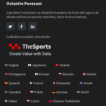
Ostanite Povezani
Zapratite FootyStats na sledećim kanalima da biste bili sigurni da
nikada nećete propustiti statistiku, izbor ili novu funkciju.
Fudbalske podatke obezbedio
English
Japanese
Turkish
Portuguese
Korean
Russian
Danish
Spanish
French
Romanian
Greek
Swedish
Polish
German
Dutch
Italian
Czech
Chinese Traditional