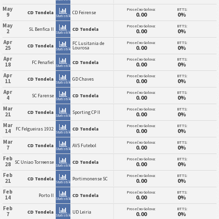
May
Prosečno Golova:
BTTS:
CD Tondela
CD Feirense
0.00
0%
9
Statistika
May
Prosečno Golova:
BTTS:
SL Benfica II
CD Tondela
0.00
0%
2
Statistika
Apr
Prosečno Golova:
BTTS:
FC Lusitania de
CD Tondela
0.00
0%
25
Lourosa
Statistika
Apr
Prosečno Golova:
BTTS:
FC Penafiel
CD Tondela
0.00
0%
18
Statistika
Apr
Prosečno Golova:
BTTS:
CD Tondela
GD Chaves
0.00
0%
11
Statistika
Apr
Prosečno Golova:
BTTS:
SC Farense
CD Tondela
0.00
0%
4
Statistika
Mar
Prosečno Golova:
BTTS:
CD Tondela
Sporting CP II
0.00
0%
21
Statistika
Mar
Prosečno Golova:
BTTS:
FC Felgueiras 1932
CD Tondela
0.00
0%
14
Statistika
Mar
Prosečno Golova:
BTTS:
CD Tondela
AVS Futebol
0.00
0%
7
Statistika
Feb
Prosečno Golova:
BTTS:
SC Uniao Torreense
CD Tondela
0.00
0%
28
Statistika
Feb
Prosečno Golova:
BTTS:
CD Tondela
Portimonense SC
0.00
0%
21
Statistika
Feb
Prosečno Golova:
BTTS:
Porto II
CD Tondela
0.00
0%
14
Statistika
Feb
Prosečno Golova:
BTTS:
CD Tondela
UD Leiria
0.00
0%
7
Statistika