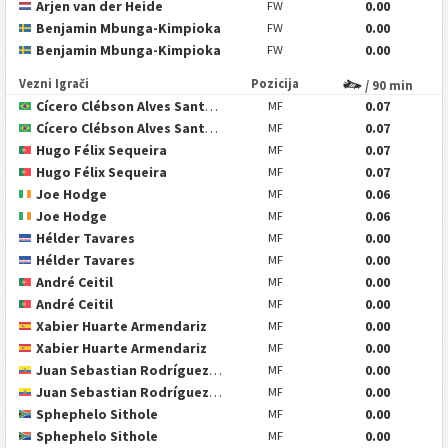
Arjen van der Heide
0.00
FW
Benjamin Mbunga-Kimpioka
0.00
FW
Benjamin Mbunga-Kimpioka
0.00
FW
Vezni Igrači
Pozicija
/ 90 min
Cícero Clébson Alves Santana
0.07
MF
Cícero Clébson Alves Santana
0.07
MF
Hugo Félix Sequeira
0.07
MF
Hugo Félix Sequeira
0.07
MF
Joe Hodge
0.06
MF
Joe Hodge
0.06
MF
Hélder Tavares
0.00
MF
Hélder Tavares
0.00
MF
André Ceitil
0.00
MF
André Ceitil
0.00
MF
Xabier Huarte Armendariz
0.00
MF
Xabier Huarte Armendariz
0.00
MF
Juan Sebastian Rodríguez López
0.00
MF
Juan Sebastian Rodríguez López
0.00
MF
Sphephelo Sithole
0.00
MF
Sphephelo Sithole
0.00
MF