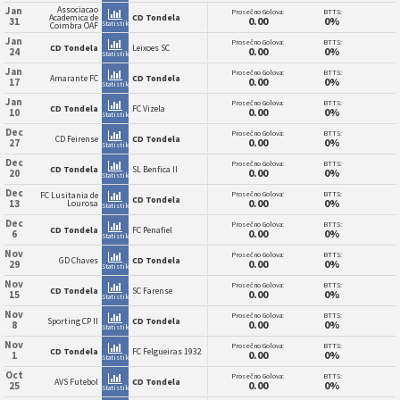
Associacao
Jan
Prosečno Golova:
BTTS:
Academica de
CD Tondela
0.00
0%
31
Statistika
Coimbra OAF
Jan
Prosečno Golova:
BTTS:
CD Tondela
Leixoes SC
0.00
0%
24
Statistika
Jan
Prosečno Golova:
BTTS:
Amarante FC
CD Tondela
0.00
0%
17
Statistika
Jan
Prosečno Golova:
BTTS:
CD Tondela
FC Vizela
0.00
0%
10
Statistika
Dec
Prosečno Golova:
BTTS:
CD Feirense
CD Tondela
0.00
0%
27
Statistika
Dec
Prosečno Golova:
BTTS:
CD Tondela
SL Benfica II
0.00
0%
20
Statistika
Dec
Prosečno Golova:
BTTS:
FC Lusitania de
CD Tondela
0.00
0%
13
Lourosa
Statistika
Dec
Prosečno Golova:
BTTS:
CD Tondela
FC Penafiel
0.00
0%
6
Statistika
Nov
Prosečno Golova:
BTTS:
GD Chaves
CD Tondela
0.00
0%
29
Statistika
Nov
Prosečno Golova:
BTTS:
CD Tondela
SC Farense
0.00
0%
15
Statistika
Nov
Prosečno Golova:
BTTS:
Sporting CP II
CD Tondela
0.00
0%
8
Statistika
Nov
Prosečno Golova:
BTTS:
CD Tondela
FC Felgueiras 1932
0.00
0%
1
Statistika
Oct
Prosečno Golova:
BTTS:
AVS Futebol
CD Tondela
0.00
0%
25
Statistika