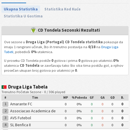
Ukupna Statistika
Statistika Kod Kuće
Statistika U Gostima
CD Tondela Sezonski Rezultati
Ove sezone u
Druga Liga (Portugal) CD Tondela statistika
pokazuje da
imaju 1 rangirani učinak, što ih trenutno postavlja na
0/18
na
Druga Liga
Tabeli
, pobedivši
0%
utakmica.
U proseku CD Tondela postiže
0
golova i prima
0
golova po utakmici.
0%
utakmica
CD Tondela
se završavaju tako što oba tima postižu gol, a njihov
prosečan ukupan broj golova po utakmici je
0
.
Druga Liga Tabela
Trenutno Početak Sezone - 0 / 306 played
#
Tim
MP
%Pobeda
GF
GA
GD
B.
Amarante FC
1
0
0%
0
0
0
0
Associacao Academica de
2
0
0%
0
0
0
0
Coimbra OAF
AVS Futebol
3
0
0%
0
0
0
0
SL Benfica II
4
0
0%
0
0
0
0