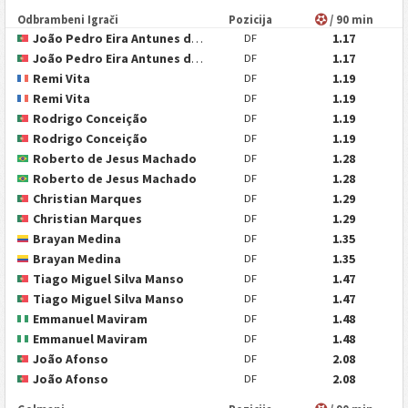
Odbrambeni Igrači
Pozicija
/ 90 min
João Pedro Eira Antunes da Silva
1.17
DF
João Pedro Eira Antunes da Silva
1.17
DF
Remi Vita
1.19
DF
Remi Vita
1.19
DF
Rodrigo Conceição
1.19
DF
Rodrigo Conceição
1.19
DF
Roberto de Jesus Machado
1.28
DF
Roberto de Jesus Machado
1.28
DF
Christian Marques
1.29
DF
Christian Marques
1.29
DF
Brayan Medina
1.35
DF
Brayan Medina
1.35
DF
Tiago Miguel Silva Manso
1.47
DF
Tiago Miguel Silva Manso
1.47
DF
Emmanuel Maviram
1.48
DF
Emmanuel Maviram
1.48
DF
João Afonso
2.08
DF
João Afonso
2.08
DF