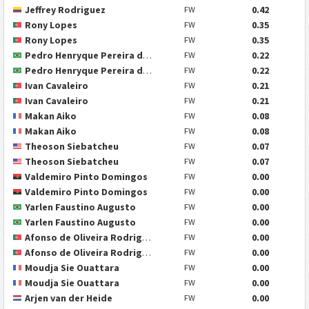
Jeffrey Rodriguez
0.42
FW
Rony Lopes
0.35
FW
Rony Lopes
0.35
FW
Pedro Henryque Pereira dos Santos
0.22
FW
Pedro Henryque Pereira dos Santos
0.22
FW
Ivan Cavaleiro
0.21
FW
Ivan Cavaleiro
0.21
FW
Makan Aiko
0.08
FW
Makan Aiko
0.08
FW
Theoson Siebatcheu
0.07
FW
Theoson Siebatcheu
0.07
FW
Valdemiro Pinto Domingos
0.00
FW
Valdemiro Pinto Domingos
0.00
FW
Yarlen Faustino Augusto
0.00
FW
Yarlen Faustino Augusto
0.00
FW
Afonso de Oliveira Rodrigues
0.00
FW
Afonso de Oliveira Rodrigues
0.00
FW
Moudja Sie Ouattara
0.00
FW
Moudja Sie Ouattara
0.00
FW
Arjen van der Heide
0.00
FW