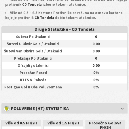
protivnik
CD Tondela
izborio tokom utakmice.
Više od 0.5 ~ 6.5 Kartona Protivnika se računa na osnovu kartona
koje je protivnik
CD Tondela
dobio tokom utakmice.
Druge Statistike - CD Tondela
0
Šuteva Po Utakmici
0.00
Šutevi U Okvir Gola / Utakmici
0.00
Šutevi Van Okvira Gola / Utakmici
0
Prekršaja Po Utakmici
0.00
Ofsajdi / utakmici
0%
Prosečan Posed
0%
BTTS & Pobeda
0%
Postigao Gol u Oba Poluvremena
POLUVREME (HT) STATISTIKA
Više od 0.5 FH/2H
Više od 1.5 FH/2H
Prosečno Golova
FH/2H