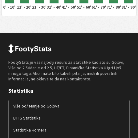
0' - 10'
11' - 20'
21' - 30'
31' - 40'
41' - 50'
51' - 60'
61' - 70'
71' - 80'
81' - 90'
FootyStats je vaš najbolji resurs za statistike kao što su Golovi,
Više od 2.5/Manje od 2.5, HT/FT, Dinamička Statistika U Igri i još
mnogo toga. Ako imate bilo kakvih pitanja, misli ili povratnih
informacija, ne oklevajte da nas kontaktirate.
Statistika
Više od/ Manje od Golova
BTTS Statistika
Statistika Kornera