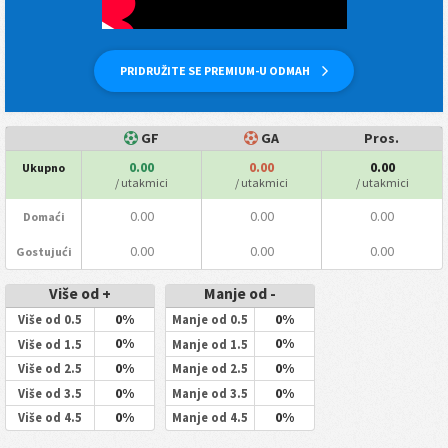
PRIDRUŽITE SE PREMIUM-U ODMAH
GF
GA
Pros.
0.00
0.00
0.00
Ukupno
/ utakmici
/ utakmici
/ utakmici
0.00
0.00
0.00
Domaći
0.00
0.00
0.00
Gostujući
Više od +
Manje od -
0%
0%
Više od 0.5
Manje od 0.5
0%
0%
Više od 1.5
Manje od 1.5
0%
0%
Više od 2.5
Manje od 2.5
0%
0%
Više od 3.5
Manje od 3.5
0%
0%
Više od 4.5
Manje od 4.5