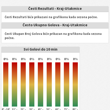
Česti Rezultati - Kraj-Utakmice
Česti Rezultati biće prikazani na grafikonu kada sezona počne.
Često Ukupno Golova - Kraj-Utakmice
Česti Ukupan Broj Golova biće prikazan na grafikonu kada sezona
počne.
Svi Golovi do 10 min
0%
0%
0%
0%
0%
0%
0%
0%
0%
0' - 10'
11' -
21' -
31' -
41' -
51' -
61' -
71' -
81' -