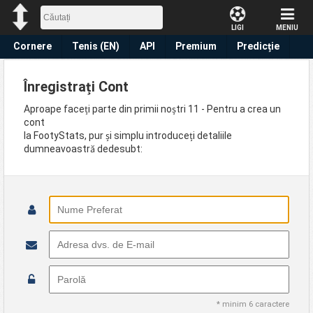
LIGI
MENIU
Cornere
Tenis (EN)
API
Premium
Predicție
Înregistrați Cont
Aproape faceți parte din primii noștri 11 - Pentru a crea un
cont
la FootyStats, pur și simplu introduceți detaliile
dumneavoastră dedesubt:
* minim 6 caractere