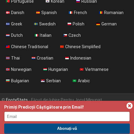
Portuguese
Korean
Russian
Danish
Spanish
French
Romanian
Greek
Swedish
Polish
German
Dutch
Italian
Czech
Chinese Traditional
Chinese Simplified
Thai
Croatian
Indonesian
Norwegian
Hungarian
Vietnamese
Bulgarian
Serbian
Arabic
©
FootyStats
- Făcut din Iubire Pentru Jocul Minunat
Primiți Predicții Câștigătoare prin Email!
Contactați-ne
Despre
Ajutor
Politica de Confidențialitate
Terms & Conditions (English)
News (English)
ABONAȚI-VĂ LA PREMIUM. PROFITAȚI ACUM.