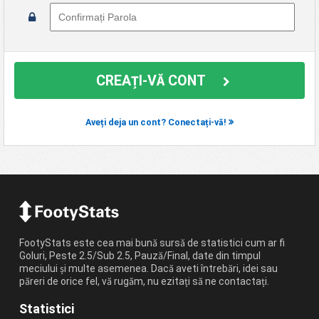
CREAȚI-VĂ CONT
Aveți deja un cont? Conectați-vă!
FootyStats este cea mai bună sursă de statistici cum ar fi
Goluri, Peste 2.5/Sub 2.5, Pauză/Final, date din timpul
meciului și multe asemenea. Dacă aveti întrebări, idei sau
păreri de orice fel, vă rugăm, nu ezitați să ne contactați.
Statistici