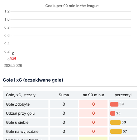
Gole i xG (oczekiwane gole)
Gole, xG, strzały
Suma
na 90 minut
percentyl
0
0
Gole Zdobyte
39
0
0
Udział przy golu
25
0
0
Gole u siebie
50
0
0
Gole na wyjeździe
57