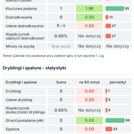
udanych podań
1
1.96
Kluczowe podania
95
0
0.00
Dośrodkowania
13
0
0.00
Udane dośrodkowania
27
/ 0
Współczynnik
0.00%
Nie dotyczy
27
udanych dośrodkowań
Nie dotyczy
Nie dotyczy
Minuty na asystę
Brak asyst
Temel Çakmak nie asystował przy żadnym golu w tym sezonie 1. Lig.
Dryblingi i spalone - statystyki
Dryblingi i spalone
Suma
na 90 minut
percentyl
0
0.00
Dryblingi
7
0
0.00
Udane dryblingi
9
Współczynnik
0.00%
Nie dotyczy
9
skuteczności dryblingu
0
0.00
Stracił posiadanie piłki
99
0
0.00
Spalone
33