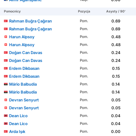
Pomocnicy
Pozycja
Asysty / 90'
Rahman Buğra Çağıran
0.69
Pom.
Rahman Buğra Çağıran
0.69
Pom.
Harun Alpsoy
0.48
Pom.
Harun Alpsoy
0.48
Pom.
Doğan Can Davas
0.24
Pom.
Doğan Can Davas
0.24
Pom.
Erdem Dikbasan
0.15
Pom.
Erdem Dikbasan
0.15
Pom.
Mário Balbudia
0.14
Pom.
Mário Balbudia
0.14
Pom.
Devran Senyurt
0.05
Pom.
Devran Senyurt
0.05
Pom.
Dean Lico
0.04
Pom.
Dean Lico
0.04
Pom.
Arda Işık
0.00
Pom.