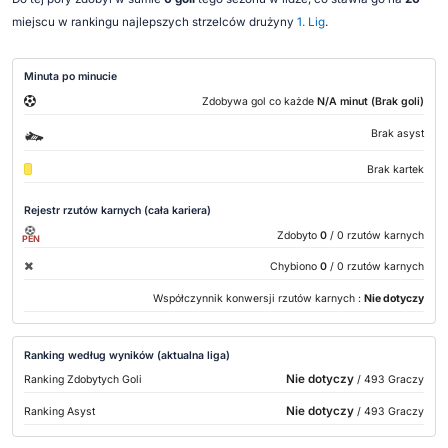
miejscu w rankingu najlepszych strzelców drużyny
1. Lig
.
Minuta po minucie
Zdobywa gol co każde
N/A minut (Brak goli)
Brak asyst
Brak kartek
Rejestr rzutów karnych (cała kariera)
Zdobyto
0
/ 0 rzutów karnych
PEN
Chybiono
0
/ 0 rzutów karnych
Współczynnik konwersji rzutów karnych :
Nie dotyczy
Ranking według wyników (aktualna liga)
Nie dotyczy
Ranking Zdobytych Goli
/ 493 Graczy
Nie dotyczy
Ranking Asyst
/ 493 Graczy