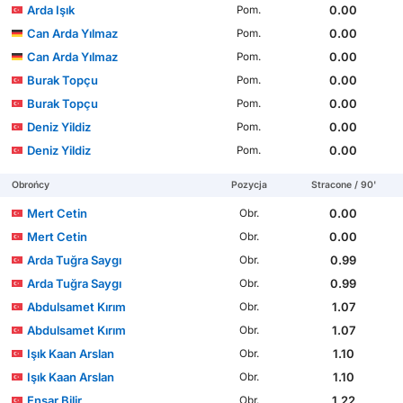
Arda Işık
0.00
Pom.
Can Arda Yılmaz
0.00
Pom.
Can Arda Yılmaz
0.00
Pom.
Burak Topçu
0.00
Pom.
Burak Topçu
0.00
Pom.
Deniz Yildiz
0.00
Pom.
Deniz Yildiz
0.00
Pom.
Obrońcy
Pozycja
Stracone / 90'
Mert Cetin
0.00
Obr.
Mert Cetin
0.00
Obr.
Arda Tuğra Saygı
0.99
Obr.
Arda Tuğra Saygı
0.99
Obr.
Abdulsamet Kırım
1.07
Obr.
Abdulsamet Kırım
1.07
Obr.
Işık Kaan Arslan
1.10
Obr.
Işık Kaan Arslan
1.10
Obr.
Ensar Bilir
1.22
Obr.