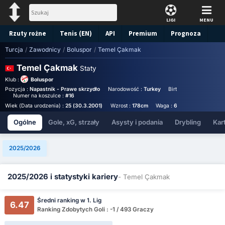
LIGI
MENU
Rzuty rożne
Tenis (EN)
API
Premium
Prognoza
Turcja
/
Zawodnicy
/
Boluspor
/
Temel Çakmak
Temel Çakmak
Staty
Klub :
Boluspor
Pozycja :
Napastnik - Prawe skrzydło
Narodowość :
Turkey
Birthplace :
Turkey - T
Numer na koszulce :
#16
Wiek (Data urodzenia) :
25 (30.3.2001)
Wzrost :
178cm
Waga :
65kg
Ogólne
Gole, xG, strzały
Asysty i podania
Drybling
Kart
2025/2026
2025/2026 i statystyki kariery
- Temel Çakmak
Średni ranking w 1. Lig
6.47
Ranking Zdobytych Goli : -1 / 493 Graczy