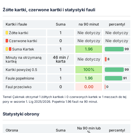
Żółte kartki, czerwone kartki i statystyki fauli
Kartki i faule
Suma
na 90 minut
percentyl
1
Nie dotyczy
Nie dotyczy
Żółte kartki
0
Nie dotyczy
Nie dotyczy
Czerwone kartki
1
1.96
Suma Kartek
99
46 min /
Minuty na otrzymaną
Nie dotyczy
8
karta
kartkę
1
100%
Kartki powyżej 0.5
99
1
1.96
Faule popełnione
91
0
0.00
Faul przeciwko
0
Temel Çakmak otrzymał 1 żółtych kartkek i 0 czerwonych kartek w 1 meczach do tej
pory w sezonie 1. Lig 2025/2026. Popełnia 1.96 fauli na 90 minut.
Statystyki obrony
Na 90 min lub
Obrona
Suma
percentyl
%