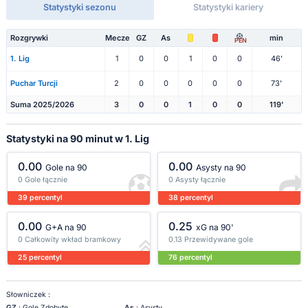
Statystyki sezonu
Statystyki kariery
Rozgrywki
Mecze
GZ
As
min
PEN
1. Lig
1
0
0
1
0
0
46'
Puchar Turcji
2
0
0
0
0
0
73'
Suma 2025/2026
3
0
0
1
0
0
119'
Statystyki na 90 minut w 1. Lig
0.00
0.00
Gole na 90
Asysty na 90
0 Gole łącznie
0 Asysty łącznie
39 percentyl
38 percentyl
0.00
0.25
G+A na 90
xG na 90'
0 Całkowity wkład bramkowy
0.13 Przewidywane gole
25 percentyl
76 percentyl
Słowniczek :
GZ
: Gole Zdobyte
As
: Asysty