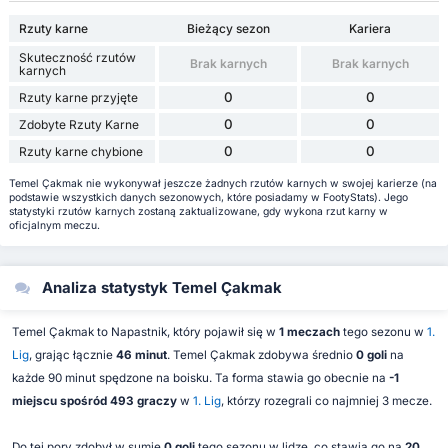
Rzuty karne
Bieżący sezon
Kariera
Skuteczność rzutów
Brak karnych
Brak karnych
karnych
0
0
Rzuty karne przyjęte
0
0
Zdobyte Rzuty Karne
0
0
Rzuty karne chybione
Temel Çakmak nie wykonywał jeszcze żadnych rzutów karnych w swojej karierze (na
podstawie wszystkich danych sezonowych, które posiadamy w FootyStats). Jego
statystyki rzutów karnych zostaną zaktualizowane, gdy wykona rzut karny w
oficjalnym meczu.
Analiza statystyk Temel Çakmak
Temel Çakmak to Napastnik, który pojawił się w
1 meczach
tego sezonu w
1.
Lig
, grając łącznie
46 minut
. Temel Çakmak zdobywa średnio
0 goli
na
każde 90 minut spędzone na boisku. Ta forma stawia go obecnie na
-1
miejscu spośród 493 graczy
w
1. Lig
, którzy rozegrali co najmniej 3 mecze.
Do tej pory zdobył w sumie
0 goli
tego sezonu w lidze, co stawia go na
20