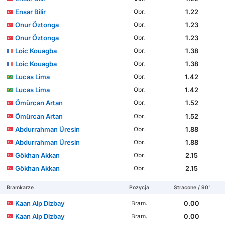
Ensar Bilir
1.22
Obr.
Onur Öztonga
1.23
Obr.
Onur Öztonga
1.23
Obr.
Loic Kouagba
1.38
Obr.
Loic Kouagba
1.38
Obr.
Lucas Lima
1.42
Obr.
Lucas Lima
1.42
Obr.
Ömürcan Artan
1.52
Obr.
Ömürcan Artan
1.52
Obr.
Abdurrahman Üresin
1.88
Obr.
Abdurrahman Üresin
1.88
Obr.
Gökhan Akkan
2.15
Obr.
Gökhan Akkan
2.15
Obr.
Bramkarze
Pozycja
Stracone / 90'
Kaan Alp Dizbay
0.00
Bram.
Kaan Alp Dizbay
0.00
Bram.