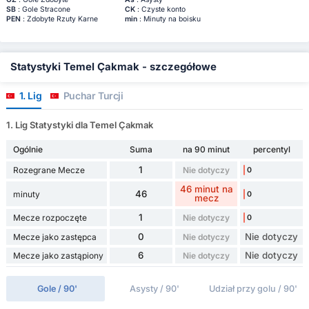
SB
: Gole Stracone
CK
: Czyste konto
PEN
: Zdobyte Rzuty Karne
min
: Minuty na boisku
Statystyki Temel Çakmak - szczegółowe
1. Lig
Puchar Turcji
1. Lig Statystyki dla Temel Çakmak
Ogólnie
Suma
na 90 minut
percentyl
1
Rozegrane Mecze
Nie dotyczy
0
46 minut na
46
minuty
0
mecz
1
Mecze rozpoczęte
Nie dotyczy
0
0
Nie dotyczy
Mecze jako zastępca
Nie dotyczy
6
Nie dotyczy
Mecze jako zastąpiony
Nie dotyczy
Gole / 90'
Asysty / 90'
Udział przy golu / 90'