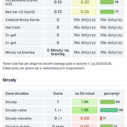
Oczekiwane bramki
0.13
0.25
76
(xG)
0.13
0.25
Bez kar xG (npxG)
77
0
Nie dotyczy
Nie dotyczy
Zdobyte Rzuty Karne
0
Nie dotyczy
Nie dotyczy
Hat tricki
0
Nie dotyczy
Nie dotyczy
3+ goli
0
Nie dotyczy
Nie dotyczy
2+ goli
0 Minuty na
Nie dotyczy
Nie dotyczy
Minuty na bramkę
bramkę
Temel Çakmak jak dotąd nie strzelił żadnego gola w sezonie 1. Lig 2025/2026.
Zobaczymy jak spisze się w nadchodzących rozgrywkach.
Strzały
Dane strzałów
Suma
na 90 minut
percentyl
1
1.96
Strzały
82
1
1.96
Strzały celne
99
/ 1
0
0.00
Strzały niecelne
11
/ 1
0 razy
0.00
Strzał w słupek
71