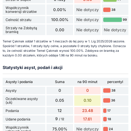
Współczynnik
0.00%
Nie dotyczy
38
konwersji strzałów
100.00%
Nie dotyczy
Celność strzału
99
Strzały na Zdobytą
0.00
Nie dotyczy
Nie dotyczy
bramkę
Temel Çakmak oddał 1 strzałów w 1 meczach do tej pory w 1. Lig 2025/2026 sezonie.
Spośród 1 strzałów, 1 strzały były celne, a pozostałe 0 strzały były chybione. Oznacza
to, że celność strzałów Temel Çakmak wynosi 100.00%. Zdobywa on bramkę za
każdym 0.00 strzałem, których oddaje 1.96 na 90 minut na boisku.
Statystyki asyst, podań i akcji
Asysty i podania
Suma
na 90 minut
percentyl
0
0
Asysty
38
Oczekiwane asysty
0.05
0.10
36
(xA)
12
23.48
Podania
17
9
17.61
Udane podania
18
/ 12
Współczynnik
75.00%
Nie dotyczy
24