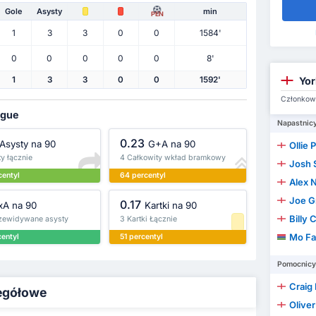
Gole
Asysty
min
PEN
1
3
3
0
0
1584'
0
0
0
0
0
8'
Yor
1
3
3
0
0
1592'
Członkowi
ague
Napastnic
0.23
Asysty na 90
G+A na 90
Ollie 
y łącznie
4 Całkowity wkład bramkowy
Josh 
centyl
64 percentyl
Alex 
Joe G
0.17
xA na 90
Kartki na 90
Billy
rzewidywane asysty
3 Kartki Łącznie
Mo Fa
centyl
51 percentyl
Pomocnicy
Craig
zegółowe
Olive