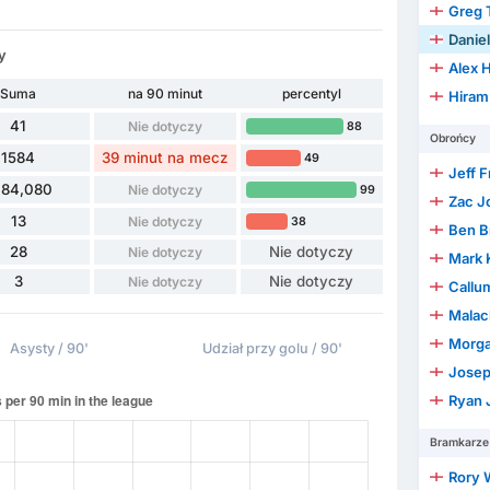
Greg 
Daniel
y
Alex 
Suma
na 90 minut
percentyl
Hiram
41
Nie dotyczy
88
Obrońcy
1584
39 minut na mecz
49
Jeff F
184,080
Nie dotyczy
99
Zac J
13
Nie dotyczy
38
Ben B
28
Nie dotyczy
Nie dotyczy
Mark 
3
Nie dotyczy
Nie dotyczy
Callu
Malach
Morga
Asysty / 90'
Udział przy golu / 90'
Josep
Ryan Jac
Bramkarze
Rory 