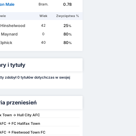
son Male
0.78
Bram.
owie
Wiek
Zwycięstwa %
Hinshelwood
25
42
%
t Maynard
80
0
%
Elphick
80
40
%
y i tytuły
tty zdobył 0 tytułów dotychczas w swojej
ria przeniesień
x Town -> Hull City AFC
 AFC -> FC Halifax Town
 AFC -> Fleetwood Town FC