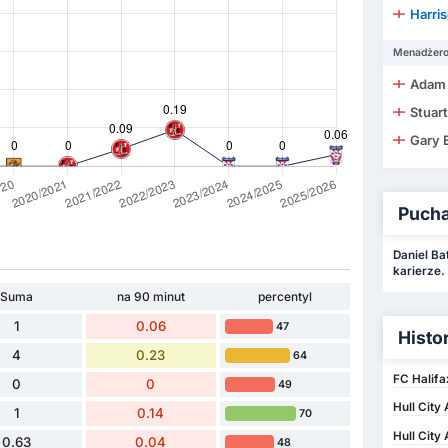
Harri
Menadżer
Adam 
Stuar
Gary 
Puchar
Daniel Ba
karierze.
Suma
na 90 minut
percentyl
1
0.06
47
Histo
4
0.23
64
FC Halifa
0
0
49
Hull City
1
0.14
70
Hull City
0.63
0.04
48