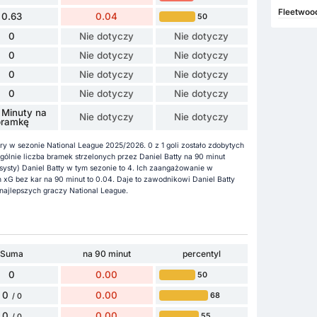
Fleetwood
0.63
0.04
50
0
Nie dotyczy
Nie dotyczy
0
Nie dotyczy
Nie dotyczy
0
Nie dotyczy
Nie dotyczy
0
Nie dotyczy
Nie dotyczy
 Minuty na
Nie dotyczy
Nie dotyczy
bramkę
ry w sezonie National League 2025/2026. 0 z 1 goli zostało zdobytych
ólnie liczba bramek strzelonych przez Daniel Batty na 90 minut
asysty) Daniel Batty w tym sezonie to 4. Ich zaangażowanie w
 xG bez kar na 90 minut to 0.04. Daje to zawodnikowi Daniel Batty
najlepszych graczy National League.
Suma
na 90 minut
percentyl
0
0.00
50
0
0.00
68
/ 0
0
0.00
55
/ 0