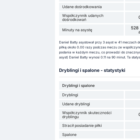
Udane dośrodkowania
Współczynnik udanych
dośrodkowań
528 
Minuty na asystę
Daniel Batty asystował przy 3 asyst w 41 meczach d
piłkę około 0.00 razy podczas meczu ze współczy
podania w każdym meczu, co prowadzi do znacznyc
asyst) Daniel Batty wynosi 0.11 na 90 minut. Ta sta
Dryblingi i spalone - statystyki
Dryblingi i spalone
Dryblingi
Udane dryblingi
Współczynnik skuteczności
dryblingu
Stracił posiadanie piłki
Spalone