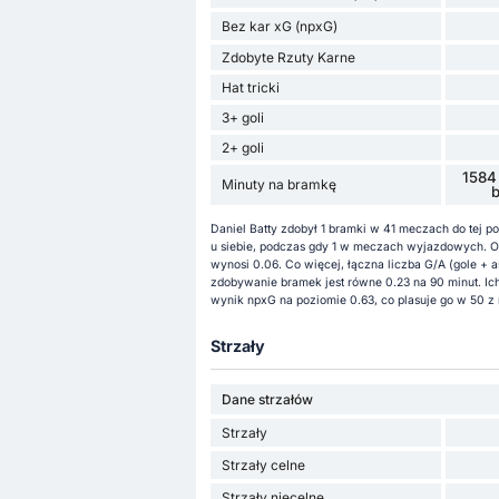
Bez kar xG (npxG)
Zdobyte Rzuty Karne
Hat tricki
3+ goli
2+ goli
1584
Minuty na bramkę
Daniel Batty zdobył 1 bramki w 41 meczach do tej po
u siebie, podczas gdy 1 w meczach wyjazdowych. Og
wynosi 0.06. Co więcej, łączna liczba G/A (gole + 
zdobywanie bramek jest równe 0.23 na 90 minut. Ich
wynik npxG na poziomie 0.63, co plasuje go w 50 z 
Strzały
Dane strzałów
Strzały
Strzały celne
Strzały niecelne