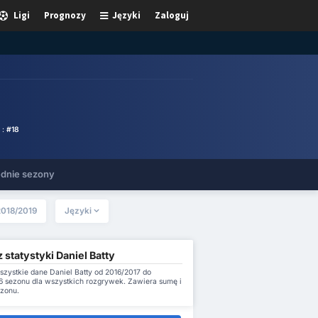
Ligi
Prognozy
Języki
Zaloguj
 :
#18
dnie sezony
2018/2019
Języki
 statystyki Daniel Batty
szystkie dane Daniel Batty od 2016/2017 do
 sezonu dla wszystkich rozgrywek. Zawiera sumę i
ezonu.