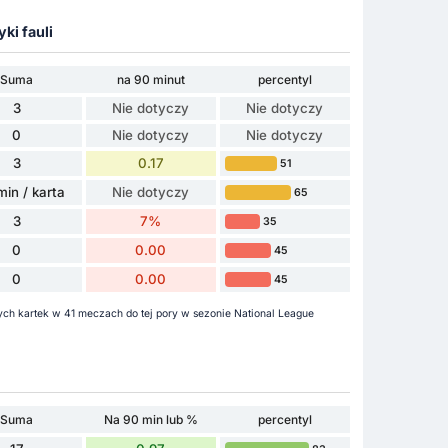
yki fauli
Suma
na 90 minut
percentyl
3
Nie dotyczy
Nie dotyczy
0
Nie dotyczy
Nie dotyczy
3
0.17
51
min / karta
Nie dotyczy
65
3
7%
35
0
0.00
45
0
0.00
45
nych kartek w 41 meczach do tej pory w sezonie National League
Suma
Na 90 min lub %
percentyl