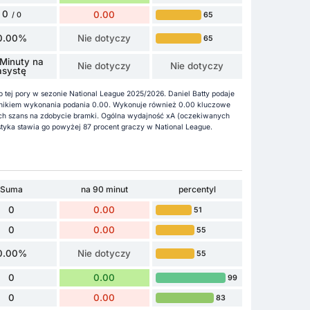
0
0.00
65
/ 0
0.00%
Nie dotyczy
65
Minuty na
Nie dotyczy
Nie dotyczy
asystę
o tej pory w sezonie National League 2025/2026. Daniel Batty podaje
nnikiem wykonania podania 0.00. Wykonuje również 0.00 kluczowe
h szans na zdobycie bramki. Ogólna wydajność xA (oczekiwanych
tystyka stawia go powyżej 87 procent graczy w National League.
Suma
na 90 minut
percentyl
0
0.00
51
0
0.00
55
0.00%
Nie dotyczy
55
0
0.00
99
0
0.00
83