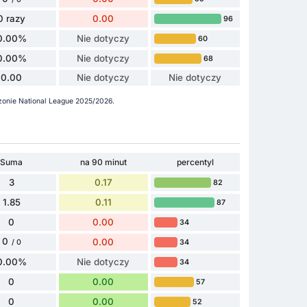
0 razy
0.00
96
0.00%
Nie dotyczy
60
0.00%
Nie dotyczy
68
0.00
Nie dotyczy
Nie dotyczy
ezonie National League 2025/2026.
Suma
na 90 minut
percentyl
3
0.17
82
1.85
0.11
87
0
0.00
34
0
0.00
34
/ 0
0.00%
Nie dotyczy
34
0
0.00
57
0
0.00
52