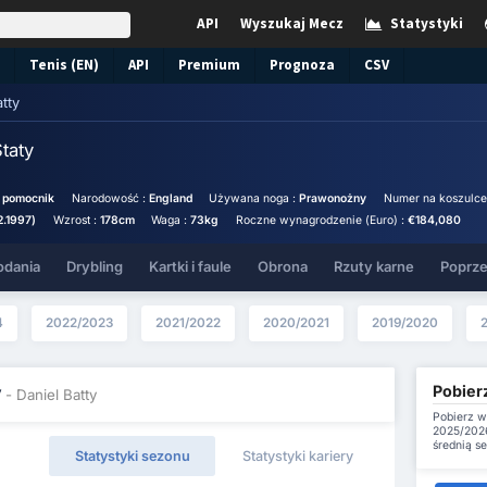
API
Wyszukaj Mecz
Statystyki
Tenis (EN)
API
Premium
Prognoza
CSV
atty
taty
 pomocnik
Narodowość :
England
Używana noga :
Prawonożny
Numer na koszulce
2.1997)
Wzrost :
178cm
Waga :
73kg
Roczne wynagrodzenie (Euro) :
€184,080
odania
Drybling
Kartki i faule
Obrona
Rzuty karne
Poprze
4
2022/2023
2021/2022
2020/2021
2019/2020
Pobierz
y
- Daniel Batty
Pobierz w
2025/2026
średnią s
Statystyki sezonu
Statystyki kariery