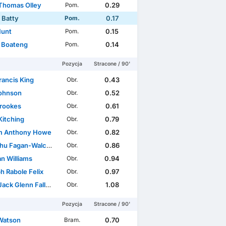
Thomas Olley
0.29
Pom.
 Batty
0.17
Pom.
Hunt
0.15
Pom.
 Boateng
0.14
Pom.
Pozycja
Stracone / 90'
rancis King
0.43
Obr.
ohnson
0.52
Obr.
rookes
0.61
Obr.
Kitching
0.79
Obr.
m Anthony Howe
0.82
Obr.
u Fagan-Walcott
0.86
Obr.
n Williams
0.94
Obr.
h Rabole Felix
0.97
Obr.
k Glenn Fallowfield
1.08
Obr.
Pozycja
Stracone / 90'
Watson
0.70
Bram.