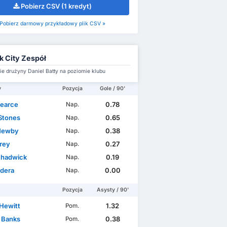
Pobierz CSV (1 kredyt)
Pobierz darmowy przykładowy plik CSV »
k City Zespół
e drużyny Daniel Batty na poziomie klubu
y
Pozycja
Gole / 90'
Pearce
0.78
Nap.
Stones
0.65
Nap.
Newby
0.38
Nap.
rey
0.27
Nap.
 Chadwick
0.19
Nap.
dera
0.00
Nap.
Pozycja
Asysty / 90'
 Hewitt
1.32
Pom.
r Banks
0.38
Pom.