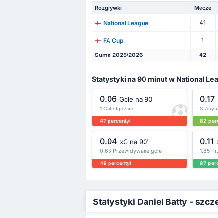
Rozgrywki
Mecze
41
National League
1
FA Cup
Suma 2025/2026
42
Statystyki na 90 minut w National Le
0.06
0.17
Gole na 90
1 Gole łącznie
3 Asyst
47 percentyl
82 per
0.04
0.11
xG na 90'
0.63 Przewidywane gole
1.85 P
48 percentyl
87 per
Statystyki Daniel Batty - szc