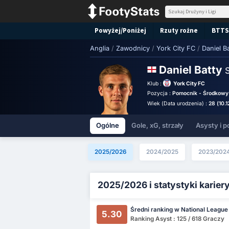
Powyżej/Poniżej
Rzuty rożne
BTTS
Anglia
/
Zawodnicy
/
York City FC
/
Daniel B
Daniel Batty
S
Klub :
York City FC
Pozycja :
Pomocnik - Środkowy
Wiek (Data urodzenia) :
28 (10.1
Ogólne
Gole, xG, strzały
Asysty i p
2025/2026
2024/2025
2023/202
2025/2026 i statystyki karier
Średni ranking w National League
5.30
Ranking Asyst : 125 / 618 Graczy