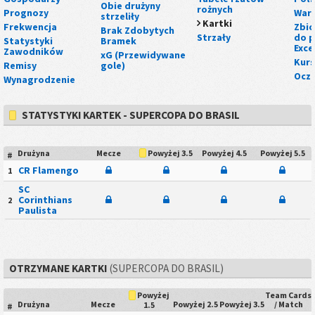
Obie drużyny
rożnych
Prognozy
Wart
strzeliły
Kartki
Frekwencja
Zbio
Brak Zdobytych
Strzały
do p
Statystyki
Bramek
Exce
Zawodników
xG (Przewidywane
Kurs
Remisy
gole)
Ocze
Wynagrodzenie
STATYSTYKI KARTEK - SUPERCOPA DO BRASIL
Drużyna
Mecze
Powyżej 4.5
Powyżej 5.5
Powyżej 3.5
#
CR Flamengo
1
SC
Corinthians
2
Paulista
OTRZYMANE KARTKI
(SUPERCOPA DO BRASIL)
Team Cards
Powyżej
Drużyna
Mecze
Powyżej 2.5
Powyżej 3.5
/ Match
1.5
#