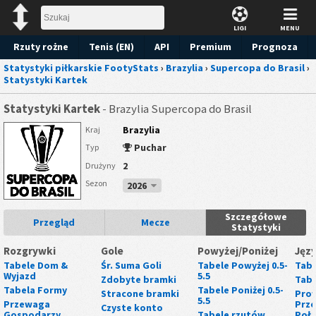
LIGI
MENU
Rzuty rożne
Tenis (EN)
API
Premium
Prognoza
Statystyki piłkarskie FootyStats
›
Brazylia
›
Supercopa do Brasil
›
Statystyki Kartek
Statystyki Kartek
- Brazylia Supercopa do Brasil
Brazylia
Kraj
Puchar
Typ
2
Drużyny
Sezon
2026
Szczegółowe
Przegląd
Mecze
Statystyki
Rozgrywki
Gole
Powyżej/Poniżej
Języ
Tabele Dom &
Śr. Suma Goli
Tabele Powyżej 0.5-
Tabe
Wyjazd
5.5
Zdobyte bramki
Tabe
Tabela Formy
Tabele Poniżej 0.5-
Stracone bramki
Prow
5.5
Przewaga
Prze
Czyste konto
Gospodarzy
Tabele rzutów
Poł.