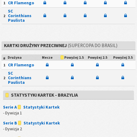
CR Flamengo
1
SC
Corinthians
2
Paulista
KARTKI DRUŻYNY PRZECIWNEJ
(SUPERCOPA DO BRASIL)
Drużyna
Mecze
Powyżej 2.5
Powyżej 3.5
Powyżej 1.5
#
CR Flamengo
1
SC
Corinthians
2
Paulista
STATYSTYKI KARTEK - BRAZYLIA
Serie A
Statystyki Kartek
- Dywizja 1
Serie B
Statystyki Kartek
- Dywizja 2