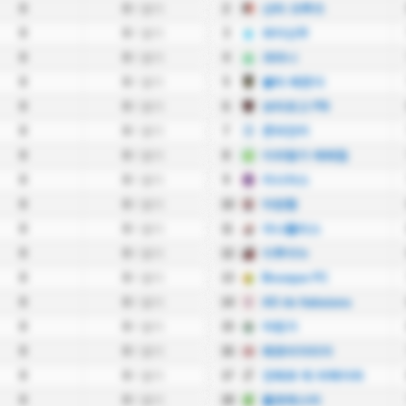
0
0
/ 경기
2
산타 크루즈
0
0
/ 경기
3
파이산두
0
0
/ 경기
4
과라니
0
0
/ 경기
5
볼타 레돈다
0
0
/ 경기
6
보타포고 PB
0
0
/ 경기
7
콘피안카
0
0
/ 경기
8
이피랑가 에레침
0
0
/ 경기
9
카시아스
0
0
/ 경기
10
마란항
0
0
/ 경기
11
아나폴리스
0
0
/ 경기
12
이투아누
0
0
/ 경기
13
Brusque FC
0
0
/ 경기
14
AO de Itabaiana
0
0
/ 경기
15
마린가
0
0
/ 경기
16
페로비아리아
0
0
/ 경기
17
인테르 데 리메이라
0
0
/ 경기
18
플로레스타