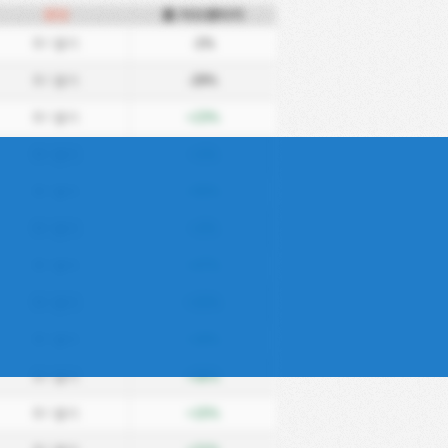
원정
홈 어드벤티지
0
/ 경기
-1%
0
/ 경기
-29%
0
/ 경기
+23%
0
/ 경기
+1%
0
/ 경기
+55%
0
/ 경기
+2%
0
/ 경기
+47%
0
/ 경기
+15%
0
/ 경기
+34%
0
/ 경기
+56%
0
/ 경기
+15%