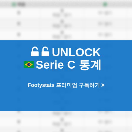
득점
홈
0
0
0
/ 경기
득점
/ 경기
0
0
0
/ 경기
득점
/ 경기
0
0
0
/ 경기
득점
/ 경기
0
0
0
/ 경기
득점
/ 경기
UNLOCK
0
0
0
/ 경기
득점
/ 경기
Serie C 통계
0
0
0
/ 경기
득점
/ 경기
0
0
0
/ 경기
득점
/ 경기
Footystats 프리미엄 구독하기
0
0
0
/ 경기
득점
/ 경기
0
0
0
/ 경기
득점
/ 경기
0
0
0
/ 경기
득점
/ 경기
0
0
0
/ 경기
득점
/ 경기
0