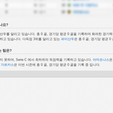
0
0
/ 경기
19
바라 두 가르카스
0
0
/ 경기
20
아마조나스
하나요?
선두를 달리고 있습니다. 총 0 골, 경기당 평균 0 골을 기록하며 화려한 경기
기록하고 있습니다. 다득점 3위를 달리고 있는
파이산두
은 총 0 골, 경기당 평균 
는 팀은?
지 못하며, Serie C 에서 최하위의 득점력을 기록하고 있습니다.
아마조나스
은
 가르카스
은 이번 시즌에 총 0 골, 경기당 평균 0 골을 기록 중 입니다.