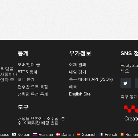
통계
부가정보
SNS 
오버/언더 골
어제 결과
Footy
/풀타임을
세요.
BTTS 통계
내일 경기
의사항이나
코너 통계
축구 데이타 API (JSON)
연락 주
전후반 모두 득점
예측
정확한 득점 통계
English Site
축구 통계
도구
배당율 변환기 - 소수점, 분
수, 아메리칸 배당 변환
guese
Korean
Russian
Danish
Spanish
French
Roman