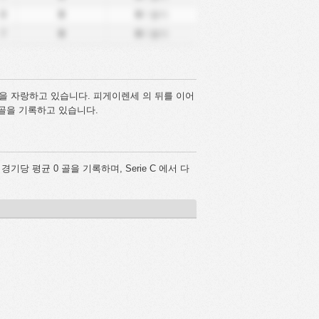
8
0
0
/ 경기
7
0
0
/ 경기
력을 자랑하고 있습니다. 피게이렌세 의 뒤를 이어
0 골을 기록하고 있습니다.
 경기당 평균 0 골을 기록하며, Serie C 에서 다