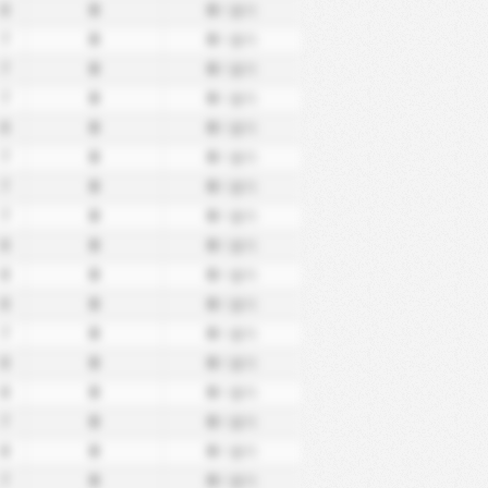
8
0
0
/ 경기
7
0
0
/ 경기
7
0
0
/ 경기
7
0
0
/ 경기
8
0
0
/ 경기
7
0
0
/ 경기
7
0
0
/ 경기
7
0
0
/ 경기
8
0
0
/ 경기
8
0
0
/ 경기
8
0
0
/ 경기
7
0
0
/ 경기
8
0
0
/ 경기
8
0
0
/ 경기
7
0
0
/ 경기
8
0
0
/ 경기
7
0
0
/ 경기