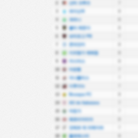
2
산타 크루즈
7
3
파이산두
8
4
과라니
8
5
볼타 레돈다
8
6
보타포고 PB
7
7
콘피안카
8
8
이피랑가 에레침
8
9
카시아스
8
10
마란항
7
11
아나폴리스
7
12
이투아누
7
13
Brusque FC
8
14
AO de Itabaiana
7
15
마린가
7
16
페로비아리아
8
17
인테르 데 리메이라
7
18
플로레스타
8