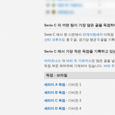
19
바라 두 가르카스
7
20
아마조나스
8
Serie C 의 어떤 팀이 가장 많은 골을 득점
Serie C 에서 현 시즌에서
피게이렌세
가 다득점 
산타 크루즈
도 총 0 골, 경기당 평균 0 골을 
Serie C 에서 가장 적은 득점을 기록하고 있
아마조나스
과
바라 두 가르카스
은 많은 골을 넣
득점 부문 최하위에 기재되어 있습니다.
바라 두
득점 - 브라질
세리이 A 득점
- 디비전 1
세리이 B 득점
- 디비전 2
세리이 C 득점
- 디비전 3
세리이 D 득점
- 디비전 4