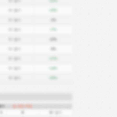
0
/ 경기
+21%
0
/ 경기
+25%
0
/ 경기
-1%
0
/ 경기
+7%
0
/ 경기
-12%
0
/ 경기
-5%
0
/ 경기
+17%
0
/ 경기
+14%
0
/ 경기
+25%
경기
원정 득점
8
0
0
/ 경기