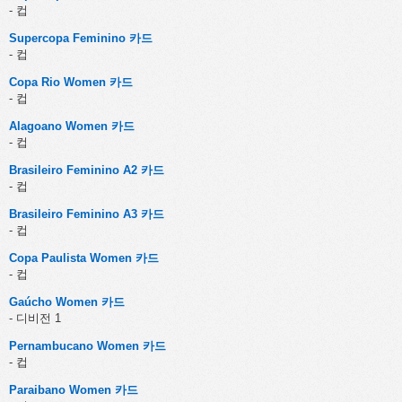
- 컵
Supercopa Feminino 카드
- 컵
Copa Rio Women 카드
- 컵
Alagoano Women 카드
- 컵
Brasileiro Feminino A2 카드
- 컵
Brasileiro Feminino A3 카드
- 컵
Copa Paulista Women 카드
- 컵
Gaúcho Women 카드
- 디비전 1
Pernambucano Women 카드
- 컵
Paraibano Women 카드