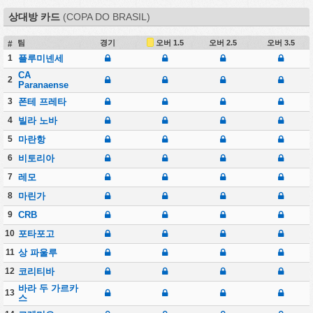
상대방 카드
(COPA DO BRASIL)
오버 1.5
팀
경기
오버 2.5
오버 3.5
#
1
플루미넨세
CA
2
Paranaense
3
폰테 프레타
4
빌라 노바
5
마란항
6
비토리아
7
레모
8
마린가
9
CRB
10
포타포고
11
상 파울루
12
코리티바
바라 두 가르카
13
스