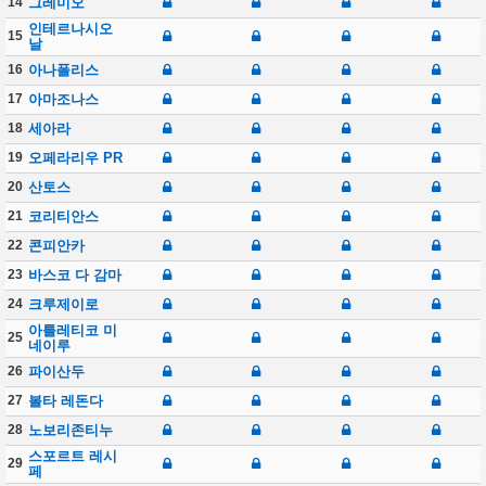
14
그레미오
인테르나시오
15
날
16
아나폴리스
17
아마조나스
18
세아라
19
오페라리우 PR
20
산토스
21
코리티안스
22
콘피안카
23
바스코 다 감마
24
크루제이로
아틀레티코 미
25
네이루
26
파이산두
27
볼타 레돈다
28
노보리존티누
스포르트 레시
29
페