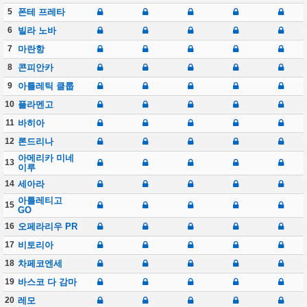
5
폰테 프레타
6
빌라 노바
7
마란항
8
콘피안카
9
아틀레틱 클룹
10
플라멘고
11
바히아
12
론드리나
아메리카 미네
13
이루
14
세아라
아틀레티고
15
GO
16
오페라리우 PR
17
비토리아
18
차페코엔세
19
바스코 다 감마
20
레모