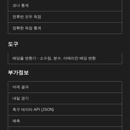
코너 통계
전후반 모두 득점
정확한 득점 통계
도구
배당율 변환기 - 소수점, 분수, 아메리칸 배당 변환
부가정보
어제 결과
내일 경기
축구 데이타 API (JSON)
예측