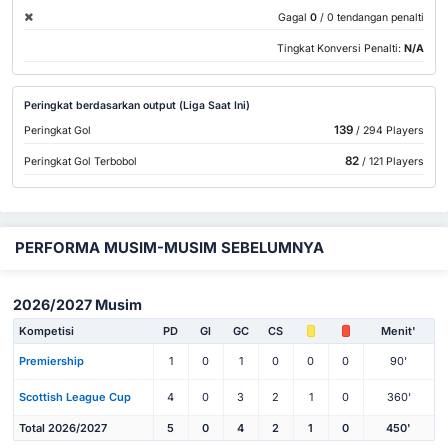
Gagal
0
/ 0 tendangan penalti
Tingkat Konversi Penalti:
N/A
Peringkat berdasarkan output (Liga Saat Ini)
139
Peringkat Gol
/ 294 Players
82
Peringkat Gol Terbobol
/ 121 Players
PERFORMA MUSIM-MUSIM SEBELUMNYA
2026/2027 Musim
Kompetisi
PD
Gl
GC
CS
Menit'
Premiership
1
0
1
0
0
0
90'
Scottish League Cup
4
0
3
2
1
0
360'
Total 2026/2027
5
0
4
2
1
0
450'