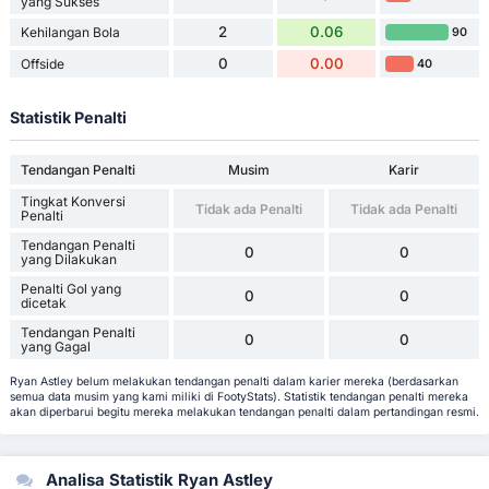
yang Sukses
2
0.06
Kehilangan Bola
90
0
0.00
Offside
40
Statistik Penalti
Tendangan Penalti
Musim
Karir
Tingkat Konversi
Tidak ada Penalti
Tidak ada Penalti
Penalti
Tendangan Penalti
0
0
yang Dilakukan
Penalti Gol yang
0
0
dicetak
Tendangan Penalti
0
0
yang Gagal
Ryan Astley belum melakukan tendangan penalti dalam karier mereka (berdasarkan
semua data musim yang kami miliki di FootyStats). Statistik tendangan penalti mereka
akan diperbarui begitu mereka melakukan tendangan penalti dalam pertandingan resmi.
Analisa Statistik Ryan Astley