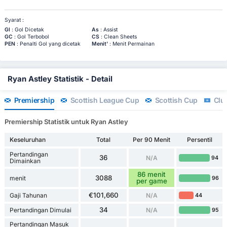
Syarat :
Gl
: Gol Dicetak
As
: Assist
GC
: Gol Terbobol
CS
: Clean Sheets
PEN
: Penalti Gol yang dicetak
Menit'
: Menit Permainan
Ryan Astley Statistik - Detail
Premiership
Scottish League Cup
Scottish Cup
Club
Premiership Statistik untuk Ryan Astley
Keseluruhan
Total
Per 90 Menit
Persentil
Pertandingan
36
N/A
94
Dimainkan
86 menit
3088
menit
96
per game
€101,660
Gaji Tahunan
N/A
44
34
Pertandingan Dimulai
N/A
95
Pertandingan Masuk