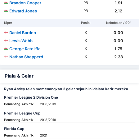
Brandon Cooper
1.91
PB
Edward Jones
2.12
PB
Kiper
Posisi
Kebobolan / 90'
Daniel Barden
0.00
K
Lewis Webb
0.00
K
George Ratcliffe
1.75
K
Nathan Shepperd
2.33
K
Piala & Gelar
Ryan Astley telah memenangkan 3 gelar sejauh ini dalam karir mereka.
Premier League 2 Division One
Pemenang Akhir
1x
2018/2019
Premier League Cup
Pemenang Akhir
1x
2018/2019
Florida Cup
Pemenang Akhir
1x
2021