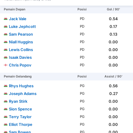
Pemain Depan
Posisi
Gol / 90'
Jack Vale
0.54
PD
Luke Jephcott
0.17
PD
Sam Pearson
0.13
PD
Niall Huggins
0.00
PD
Lewis Collins
0.00
PD
Isaak Davies
0.00
PD
Chris Popov
0.00
PD
Pemain Gelandang
Posisi
Assist / 90'
Rhys Hughes
0.56
PG
Joseph Adams
0.27
PG
Ryan Stirk
0.00
PG
Sion Spence
0.00
PG
Terry Taylor
0.00
PG
Elliot Thorpe
0.00
PG
Sam Bowen
0.00
PG