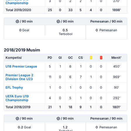
3
0
2
2
1
0
270'
Championship
Total 2019/2020
25
0
33
5
4
0
1898'
/ 90 min
/ 90 min
Pemesanan / 90 min
0
Goal
0.5
0
Pemesanan
Terbobol
2018/2019 Musim
Kompetisi
PD
Gl
GC
CS
Menit'
U18 Premier League
5
1
6
1
0
0
450'
Premier League 2
11
0
6
7
1
0
969'
Division One U23
EFL Trophy
1
0
1
0
0
0
90'
UEFA Euro U19
4
0
5
1
0
0
292'
Championship
Total 2018/2019
21
1
18
9
1
0
1801'
/ 90 min
/ 90 min
Pemesanan / 90 min
0.2
Goal
1.2
0
Pemesanan