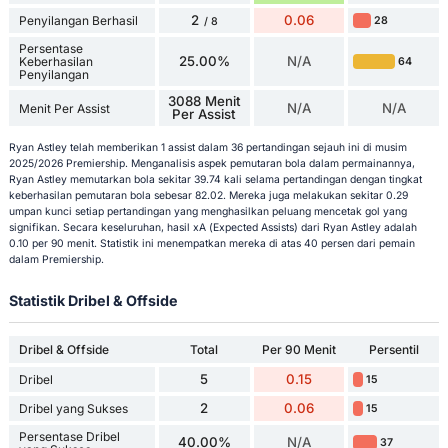
2
0.06
Penyilangan Berhasil
28
/ 8
Persentase
25.00%
N/A
Keberhasilan
64
Penyilangan
3088 Menit
N/A
N/A
Menit Per Assist
Per Assist
Ryan Astley telah memberikan 1 assist dalam 36 pertandingan sejauh ini di musim
2025/2026 Premiership. Menganalisis aspek pemutaran bola dalam permainannya,
Ryan Astley memutarkan bola sekitar 39.74 kali selama pertandingan dengan tingkat
keberhasilan pemutaran bola sebesar 82.02. Mereka juga melakukan sekitar 0.29
umpan kunci setiap pertandingan yang menghasilkan peluang mencetak gol yang
signifikan. Secara keseluruhan, hasil xA (Expected Assists) dari Ryan Astley adalah
0.10 per 90 menit. Statistik ini menempatkan mereka di atas 40 persen dari pemain
dalam Premiership.
Statistik Dribel & Offside
Dribel & Offside
Total
Per 90 Menit
Persentil
5
0.15
Dribel
15
2
0.06
Dribel yang Sukses
15
Persentase Dribel
40.00%
N/A
37