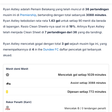
Ryan Astley adalah Pemain Belakang yang telah muncul di
36 pertandingan
musim ini di
Premiership
, bertanding dengan total sebanyak
3088 minutes
.
Ryan Astley kebobolan rata-rata
1.43 gol
untuk setiap 90 menit dia berada
di lapangan. Rasio Clean Sheets-nya saat ini di
19%
. Artinya Ryan Astley
telah menjada Clean Sheet di
7 pertandingan dari 36
yang dia tandingi.
Ryan Astley mencetak gogal dengan total
3 gol
sejauh musim liga ini, yang
menempatkannya di
4
in the
Dundee FC
daftar pencetak gol terbanyak
skuad.
Menit demi Menit
Mencetak gol setiap 1029 minutes
Assist setiap 3088 minutes
Dipesan setiap 772 minutes
Rekor Penalti (Karir)
Mencetak
0
/ 0 tendangan penalti
PEN