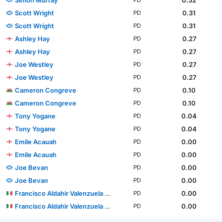
Simon Murray
0.32
PD
Scott Wright
0.31
PD
Scott Wright
0.31
PD
Ashley Hay
0.27
PD
Ashley Hay
0.27
PD
Joe Westley
0.27
PD
Joe Westley
0.27
PD
Cameron Congreve
0.10
PD
Cameron Congreve
0.10
PD
Tony Yogane
0.04
PD
Tony Yogane
0.04
PD
Emile Acauah
0.00
PD
Emile Acauah
0.00
PD
Joe Bevan
0.00
PD
Joe Bevan
0.00
PD
Francisco Aldahir Valenzuela López
0.00
PD
Francisco Aldahir Valenzuela López
0.00
PD