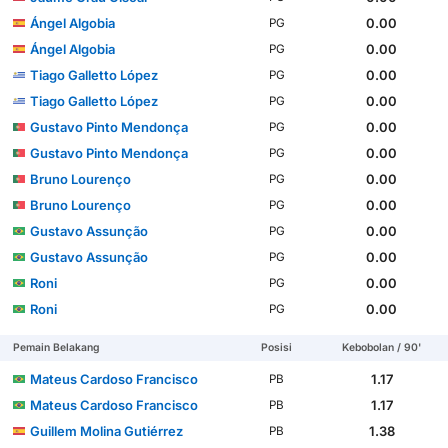
Ángel Algobia
0.00
PG
Ángel Algobia
0.00
PG
Tiago Galletto López
0.00
PG
Tiago Galletto López
0.00
PG
Gustavo Pinto Mendonça
0.00
PG
Gustavo Pinto Mendonça
0.00
PG
Bruno Lourenço
0.00
PG
Bruno Lourenço
0.00
PG
Gustavo Assunção
0.00
PG
Gustavo Assunção
0.00
PG
Roni
0.00
PG
Roni
0.00
PG
Pemain Belakang
Posisi
Kebobolan / 90'
Mateus Cardoso Francisco
1.17
PB
Mateus Cardoso Francisco
1.17
PB
Guillem Molina Gutiérrez
1.38
PB