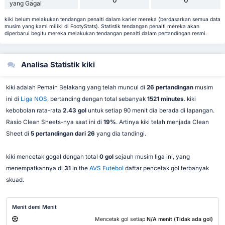
yang Gagal
kiki belum melakukan tendangan penalti dalam karier mereka (berdasarkan semua data
musim yang kami miliki di FootyStats). Statistik tendangan penalti mereka akan
diperbarui begitu mereka melakukan tendangan penalti dalam pertandingan resmi.
Analisa Statistik kiki
kiki adalah Pemain Belakang yang telah muncul di
26 pertandingan
musim
ini di
Liga NOS
, bertanding dengan total sebanyak
1521 minutes
. kiki
kebobolan rata-rata
2.43 gol
untuk setiap 90 menit dia berada di lapangan.
Rasio Clean Sheets-nya saat ini di
19%
. Artinya kiki telah menjada Clean
Sheet di
5 pertandingan dari 26
yang dia tandingi.
kiki mencetak gogal dengan total
0 gol
sejauh musim liga ini, yang
menempatkannya di
31
in the
AVS Futebol
daftar pencetak gol terbanyak
skuad.
Menit demi Menit
Mencetak gol setiap
N/A menit (Tidak ada gol)