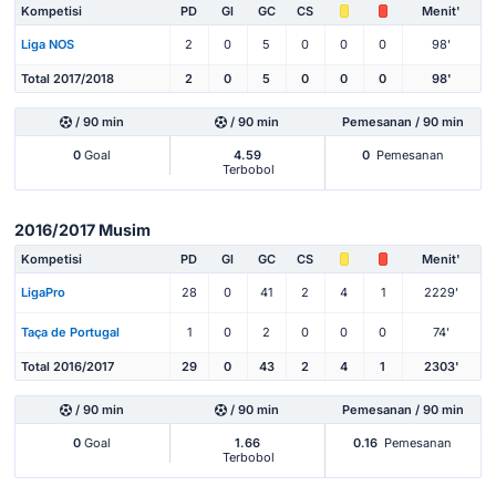
Kompetisi
PD
Gl
GC
CS
Menit'
Liga NOS
2
0
5
0
0
0
98'
Total 2017/2018
2
0
5
0
0
0
98'
/ 90 min
/ 90 min
Pemesanan / 90 min
0
Goal
4.59
0
Pemesanan
Terbobol
2016/2017 Musim
Kompetisi
PD
Gl
GC
CS
Menit'
LigaPro
28
0
41
2
4
1
2229'
Taça de Portugal
1
0
2
0
0
0
74'
Total 2016/2017
29
0
43
2
4
1
2303'
/ 90 min
/ 90 min
Pemesanan / 90 min
0
Goal
1.66
0.16
Pemesanan
Terbobol