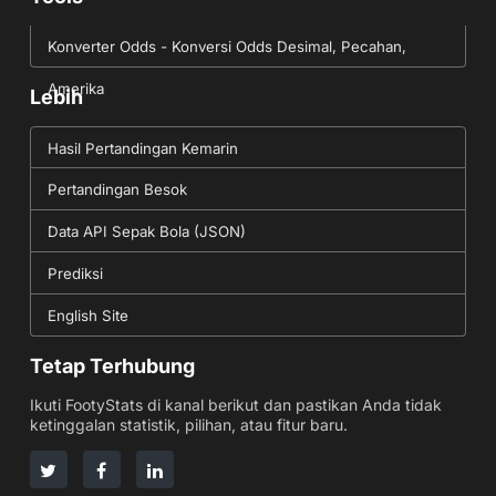
Konverter Odds - Konversi Odds Desimal, Pecahan,
Amerika
Lebih
Hasil Pertandingan Kemarin
Pertandingan Besok
Data API Sepak Bola (JSON)
Prediksi
English Site
Tetap Terhubung
Ikuti FootyStats di kanal berikut dan pastikan Anda tidak
ketinggalan statistik, pilihan, atau fitur baru.