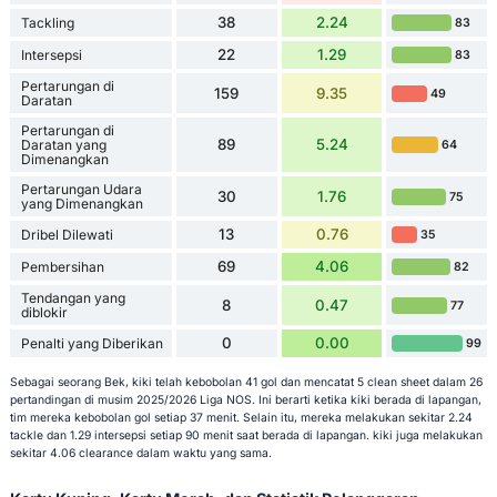
38
2.24
Tackling
83
22
1.29
Intersepsi
83
Pertarungan di
159
9.35
49
Daratan
Pertarungan di
89
5.24
Daratan yang
64
Dimenangkan
Pertarungan Udara
30
1.76
75
yang Dimenangkan
13
0.76
Dribel Dilewati
35
69
4.06
Pembersihan
82
Tendangan yang
8
0.47
77
diblokir
0
0.00
Penalti yang Diberikan
99
Sebagai seorang Bek, kiki telah kebobolan 41 gol dan mencatat 5 clean sheet dalam 26
pertandingan di musim 2025/2026 Liga NOS. Ini berarti ketika kiki berada di lapangan,
tim mereka kebobolan gol setiap 37 menit. Selain itu, mereka melakukan sekitar 2.24
tackle dan 1.29 intersepsi setiap 90 menit saat berada di lapangan. kiki juga melakukan
sekitar 4.06 clearance dalam waktu yang sama.