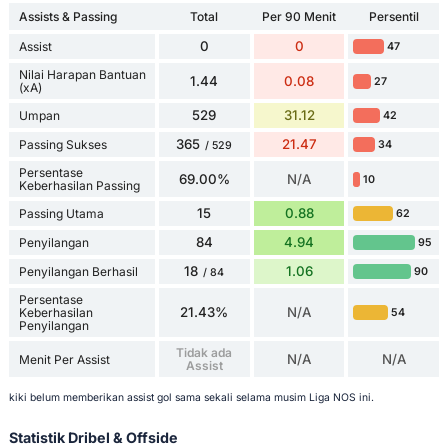
Assists & Passing
Total
Per 90 Menit
Persentil
0
0
Assist
47
Nilai Harapan Bantuan
1.44
0.08
27
(xA)
529
31.12
Umpan
42
365
21.47
Passing Sukses
34
/ 529
Persentase
69.00%
N/A
10
Keberhasilan Passing
15
0.88
Passing Utama
62
84
4.94
Penyilangan
95
18
1.06
Penyilangan Berhasil
90
/ 84
Persentase
21.43%
N/A
Keberhasilan
54
Penyilangan
Tidak ada
N/A
N/A
Menit Per Assist
Assist
kiki belum memberikan assist gol sama sekali selama musim Liga NOS ini.
Statistik Dribel & Offside