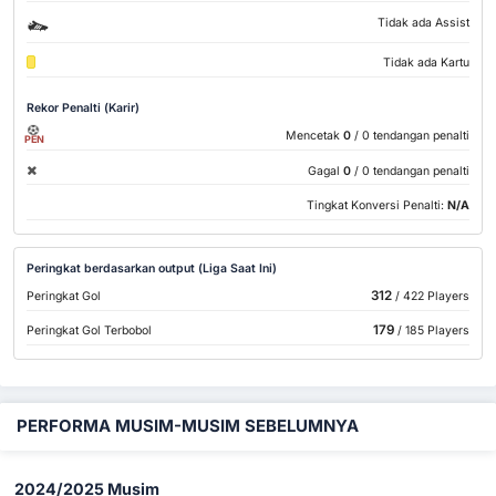
Tidak ada Assist
Tidak ada Kartu
Rekor Penalti (Karir)
Mencetak
0
/ 0 tendangan penalti
PEN
Gagal
0
/ 0 tendangan penalti
Tingkat Konversi Penalti:
N/A
Peringkat berdasarkan output (Liga Saat Ini)
312
Peringkat Gol
/ 422 Players
179
Peringkat Gol Terbobol
/ 185 Players
PERFORMA MUSIM-MUSIM SEBELUMNYA
2024/2025 Musim