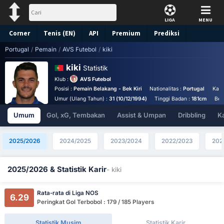
LIGA
MENU
Corner
Tenis (EN)
API
Premium
Prediksi
Portugal
/
Pemain
/
AVS Futebol
/
kiki
kiki
Statistik
Klub :
AVS Futebol
Posisi :
Pemain Belakang - Bek Kiri
Nationalitas :
Portugal
Kaki
Umur (Ulang Tahun) :
31 (10/12/1994)
Tinggi Badan :
181cm
Ber
Umum
Gol, xG, Tembakan
Assist & Umpan
Dribbling
K
2025/2026
2024/2025
2023/2024
2022/2023
202
2025/2026 & Statistik Karir
- kiki
Rata-rata di Liga NOS
6.29
Peringkat Gol Terbobol : 179 / 185 Players
Statistik Musim
Statistik Karir