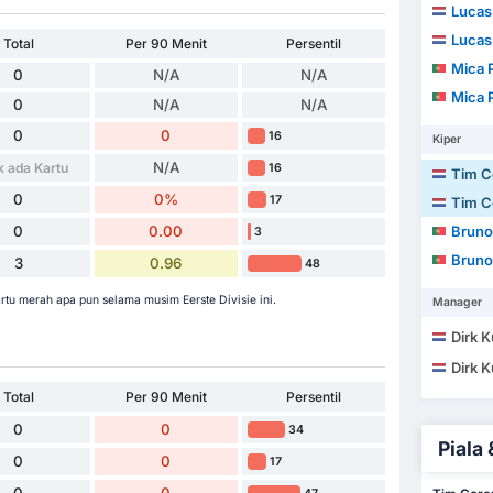
Lucas
Lucas
Total
Per 90 Menit
Persentil
Mica 
0
N/A
N/A
Mica 
0
N/A
N/A
0
0
16
Kiper
N/A
k ada Kartu
16
Tim 
0
0%
17
Tim 
0
0.00
Bruno Al
3
Bruno Al
3
0.96
48
tu merah apa pun selama musim Eerste Divisie ini.
Manager
Dirk K
Dirk K
Total
Per 90 Menit
Persentil
0
0
34
Piala 
0
0
17