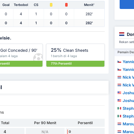
Goal
Terbobol
CS
Menit'
0
4
1
0
0
282'
0
4
1
0
0
282'
Dor
visie.
Rekan set
25%
Gol Conceded / 90'
Clean Sheets
Pemain De
dalam 4 laga
1 bersih di 4 laga
Yannic
rsentil
77th Persentil
Yannic
Nick 
Nick 
l
Joshu
Joshu
Stephano E
ans
Stephano E
Total
Per 90 Menit
Persentil
Marou
4
Marou
N/A
0