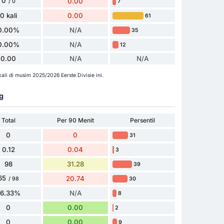
0
0.00
7
/ 0
0 kali
0.00
61
0.00%
N/A
35
0.00%
N/A
12
0.00
N/A
N/A
i di musim 2025/2026 Eerste Divisie ini.
g
Total
Per 90 Menit
Persentil
0
0
31
0.12
0.04
3
98
31.28
39
65
20.74
30
/ 98
66.33%
N/A
8
0
0.00
2
0
0.00
9