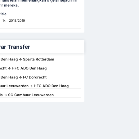
mans telah memenangkan 0 gelar sejauh ini
ir mereka.
isie
1x
2018/2019
ar Transfer
Den Haag -> Sparta Rotterdam
echt -> HFC ADO Den Haag
Den Haag -> FC Dordrecht
ur Leeuwarden -> HFC ADO Den Haag
a -> SC Cambuur Leeuwarden