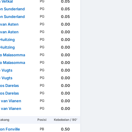
 Vetkal
0.05
PG
n Sunderland
0.05
PG
n Sunderland
0.05
PG
 van Asten
0.00
PG
 van Asten
0.00
PG
Huitzing
0.00
PG
Huitzing
0.00
PG
eo Malasomma
0.00
PG
eo Malasomma
0.00
PG
 Vugts
0.00
PG
 Vugts
0.00
PG
ios Darelas
0.00
PG
ios Darelas
0.00
PG
l van Vianen
0.00
PG
l van Vianen
0.00
PG
lakang
Posisi
Kebobolan / 90'
on Fonville
0.50
PB