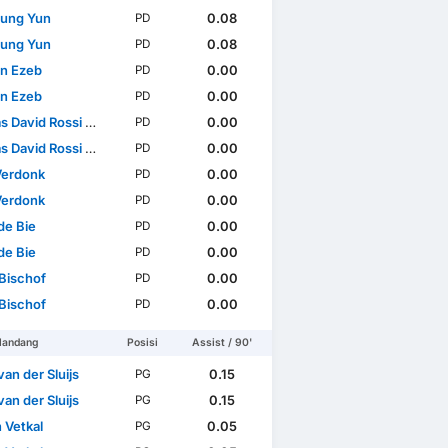
ung Yun
0.08
PD
ung Yun
0.08
PD
n Ezeb
0.00
PD
n Ezeb
0.00
PD
avid Rossi Marachlian
0.00
PD
avid Rossi Marachlian
0.00
PD
erdonk
0.00
PD
erdonk
0.00
PD
de Bie
0.00
PD
de Bie
0.00
PD
Bischof
0.00
PD
Bischof
0.00
PD
landang
Posisi
Assist / 90'
an der Sluijs
0.15
PG
an der Sluijs
0.15
PG
 Vetkal
0.05
PG