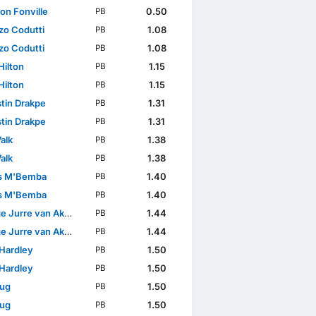
on Fonville
0.50
PB
zo Codutti
1.08
PB
zo Codutti
1.08
PB
Hilton
1.15
PB
Hilton
1.15
PB
tin Drakpe
1.31
PB
tin Drakpe
1.31
PB
alk
1.38
PB
alk
1.38
PB
s M'Bemba
1.40
PB
s M'Bemba
1.40
PB
 Jurre van Aken
1.44
PB
 Jurre van Aken
1.44
PB
 Hardley
1.50
PB
 Hardley
1.50
PB
lug
1.50
PB
lug
1.50
PB