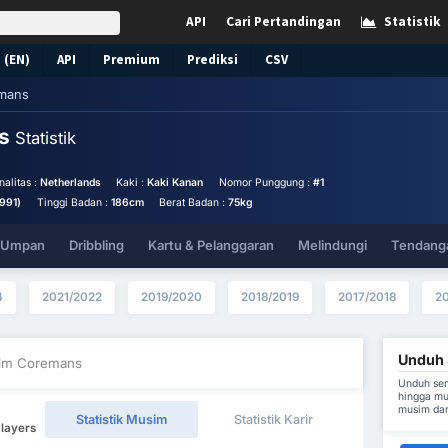
API
Cari Pertandingan
Statistik
 (EN)
API
Premium
Prediksi
CSV
mans
ns
Statistik
nalitas :
Netherlands
Kaki :
Kaki Kanan
Nomor Punggung :
#1
1991)
Tinggi Badan :
186cm
Berat Badan :
75kg
& Umpan
Dribbling
Kartu & Pelanggaran
Melindungi
Tendanga
4
2021/2022
2019/2020
2018/2019
2017/2018
20
Unduh 
Tim Coremans
Unduh sem
hingga mu
musim dan
Statistik Musim
Statistik Karir
Players