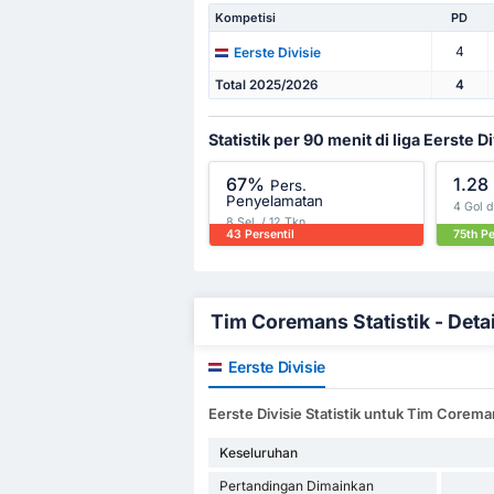
Kompetisi
PD
4
Eerste Divisie
Total 2025/2026
4
Statistik per 90 menit di liga Eerste Di
67%
1.28
Pers.
Penyelamatan
4 Gol 
8 Sel. / 12 Tkn.
43 Persentil
75th Pe
Tim Coremans Statistik - Detai
Eerste Divisie
Eerste Divisie Statistik untuk Tim Corem
Keseluruhan
Pertandingan Dimainkan