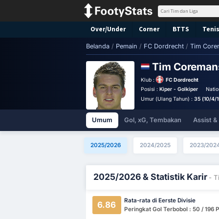
Over/Under
Corner
BTTS
Tenis
Belanda
/
Pemain
/
FC Dordrecht
/
Tim Core
Tim Corema
Klub :
FC Dordrecht
Posisi :
Kiper - Golkiper
Natio
Umur (Ulang Tahun) :
35 (10/4/
Umum
Gol, xG, Tembakan
Assist 
2025/2026
2024/2025
2023/202
2025/2026 & Statistik Karir
- 
Rata-rata di Eerste Divisie
6.86
Peringkat Gol Terbobol : 50 / 196 