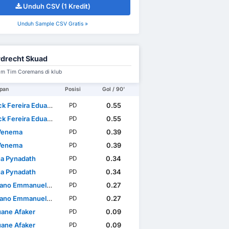
Unduh CSV (1 Kredit)
Unduh Sample CSV Gratis »
drecht Skuad
im Tim Coremans di klub
pan
Posisi
Gol / 90'
k Fereira Eduardo
0.55
PD
k Fereira Eduardo
0.55
PD
Venema
0.39
PD
Venema
0.39
PD
a Pynadath
0.34
PD
a Pynadath
0.34
PD
mmanuel Carrillo Calderón
0.27
PD
mmanuel Carrillo Calderón
0.27
PD
ane Afaker
0.09
PD
ane Afaker
0.09
PD