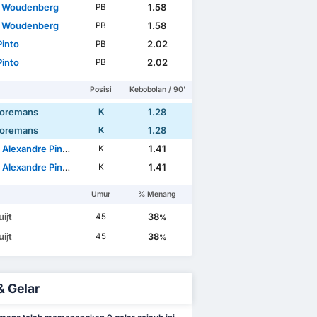
 Woudenberg
1.58
PB
 Woudenberg
1.58
PB
Pinto
2.02
PB
Pinto
2.02
PB
Posisi
Kebobolan / 90'
Coremans
1.28
K
Coremans
1.28
K
exandre Pinto Pereira
1.41
K
exandre Pinto Pereira
1.41
K
Umur
% Menang
uijt
38
45
%
uijt
38
45
%
& Gelar