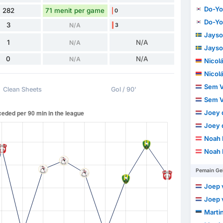
Do-Yo
282
71 menit per game
0
Do-Yo
3
N/A
3
Jayso
1
N/A
N/A
Jayso
0
N/A
N/A
Nicolás D
Nicolás D
Sem V
Clean Sheets
Gol / 90'
Sem V
Joey 
Joey 
Noah 
Noah 
Pemain Ge
Joep v
Joep v
Martin