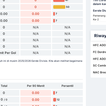
0
0
Tim Core
47
dalam kar
0
0
50
Eerste Div
0.00
0.00
7
Pemenang
Ke-2
0.00
0.00
7
0
N/A
N/A
0
N/A
N/A
Riway
0
N/A
N/A
HFC ADO 
0
N/A
N/A
FC Dordr
nit Per Gol
N/A
N/A
HFC ADO 
h ini di musim 2025/2026 Eerste Divisie. Kita akan melihat bagaimana
SC Cambu
NAC Bred
Total
Per 90 Menit
Persentil
0
0.00
7
0
0.00
12
/ 0