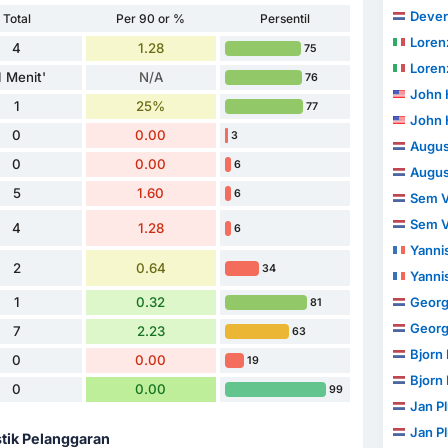
Dever
Total
Per 90 or %
Persentil
Loren
4
1.28
75
Loren
1 Menit'
N/A
76
John 
1
25%
77
John 
0
0.00
3
Augus
0
0.00
6
Augus
5
1.60
6
Sem V
Sem V
4
1.28
6
Yanni
2
0.64
34
Yanni
1
0.32
George
81
George
7
2.23
63
Bjorn
0
0.00
19
Bjorn
0
0.00
99
Jan P
Jan P
stik Pelanggaran