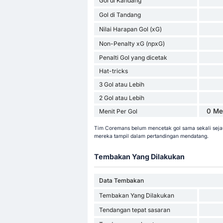
Gol di Kandang
Gol di Tandang
Nilai Harapan Gol (xG)
Non-Penalty xG (npxG)
Penalti Gol yang dicetak
Hat-tricks
3 Gol atau Lebih
2 Gol atau Lebih
0 Me
Menit Per Gol
Tim Coremans belum mencetak gol sama sekali sejau
mereka tampil dalam pertandingan mendatang.
Tembakan Yang Dilakukan
Data Tembakan
Tembakan Yang Dilakukan
Tendangan tepat sasaran