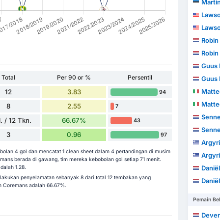
Martin
Lawso
Lawso
Robin
Robin
Guus 
Total
Per 90 or %
Persentil
Guus 
Matt
12
3.83
94
Matt
8
2.55
7
Senne
. / 12 Tkn.
66.67%
43
Senne
3
0.96
97
Argyr
lan 4 gol dan mencatat 1 clean sheet dalam 4 pertandingan di musim
Argyr
remans berada di gawang, tim mereka kebobolan gol setiap 71 menit.
dalah 1.28.
Danië
lakukan penyelamatan sebanyak 8 dari total 12 tembakan yang
Danië
im Coremans adalah 66.67%.
Pemain Be
Dever