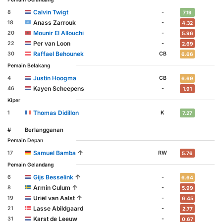
Calvin Twigt
8
-
7.19
Anass Zarrouk
18
-
4.32
Mounir El Allouchi
20
-
5.96
Per van Loon
22
-
2.69
Raffael Behounek
30
CB
6.66
Pemain Belakang
Justin Hoogma
4
CB
6.69
Kayen Scheepens
46
-
1.91
Kiper
Thomas Didillon
1
K
7.27
#
Berlangganan
Pemain Depan
↑
Samuel Bamba
17
RW
5.76
Pemain Gelandang
↑
Gijs Besselink
6
-
6.64
↑
Armin Culum
8
-
5.99
↑
Uriël van Aalst
19
-
6.45
Lasse Abildgaard
21
-
2.77
Karst de Leeuw
31
-
0.67