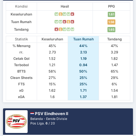
Kondisi
Hasil
PPG
Keseluruhan
M
S
M
M
K
1.61
Tuan Rumah
M
M
K
S
K
1.56
Tandang
K
S
M
M
M
1.65
Statistik
Keseluruhan
Tuan Rumah
Tandang
% Menang
45%
44%
47%
rr.
2.73
2.13
3.29
Cetak Gol
1.52
1.19
1.82
Terbobol
1.21
0.94
1.47
BTTS
58%
50%
65%
Clean Sheets
27%
25%
29%
FTS
15%
25%
6%
xG
1.62
1.71
1.54
xGA
1.6
1.37
1.81
PSV Eindhoven II
Belanda - Eerste Divisie
Pos Liga.
6
/ 20