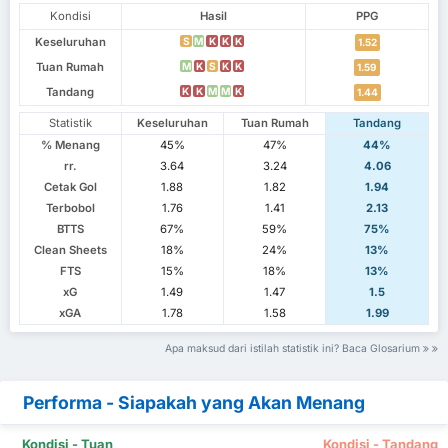
Kondisi
Hasil
PPG
Keseluruhan
S
M
K
K
K
1.52
Tuan Rumah
M
K
S
K
K
1.59
Tandang
K
K
M
M
K
1.44
Statistik
Keseluruhan
Tuan Rumah
Tandang
% Menang
45%
47%
44%
rr.
3.64
3.24
4.06
Cetak Gol
1.88
1.82
1.94
Terbobol
1.76
1.41
2.13
BTTS
67%
59%
75%
Clean Sheets
18%
24%
13%
FTS
15%
18%
13%
xG
1.49
1.47
1.5
xGA
1.78
1.58
1.99
Apa maksud dari istilah statistik ini? Baca Glosarium
Performa - Siapakah yang Akan Menang
Kondisi - Tuan
Kondisi - Tandang