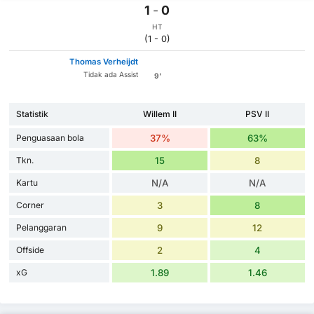
1
-
0
HT
(1 - 0)
Thomas Verheijdt
Tidak ada Assist
9'
Statistik
Willem II
PSV II
Penguasaan bola
37%
63%
Tkn.
15
8
Kartu
N/A
N/A
Corner
3
8
Pelanggaran
9
12
Offside
2
4
xG
1.89
1.46