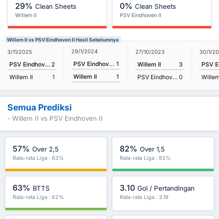
29%
0%
Clean Sheets
Clean Sheets
Willem II
PSV Eindhoven II
Willem II vs PSV Eindhoven II Hasil Sebelumnya
29/1/2024
3/11/2025
27/10/2023
30/1/2
PSV Eindhoven II
1
PSV Eindhoven II
2
Willem II
3
Willem II
1
Willem II
1
PSV Eindhoven II
0
Willem
Semua Prediksi
- Willem II vs PSV Eindhoven II
57%
82%
Over 2,5
Over 1,5
Rata-rata Liga : 63%
Rata-rata Liga : 82%
63%
3.10
BTTS
Gol / Pertandingan
Rata-rata Liga : 62%
Rata-rata Liga : 3.19