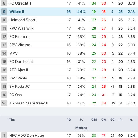
FC Utrecht II
8
17
41%
34
30
4
26
3.76
Willem II
9
16
44%
19
15
4
25
2.13
Helmond Sport
10
17
41%
27
26
1
25
3.12
RKC Waalwijk
11
17
41%
28
27
1
25
3.24
FC Emmen
12
17
35%
33
29
4
23
3.65
SBV Vitesse
13
16
38%
24
24
0
22
3.00
MVV
14
16
38%
25
30
-5
22
3.44
FC Dordrecht
15
16
31%
22
20
2
20
2.63
AFC Ajax II
16
17
29%
27
28
-1
20
3.24
VVV Venlo
17
16
38%
17
22
-5
19
2.44
SV Roda JC
18
17
24%
24
25
-1
18
2.88
FC Oss
19
17
24%
24
31
-7
15
3.24
Alkmaar Zaanstreek II
20
16
13%
22
34
-12
8
3.50
Tim
PD
%
GM
GA
SG
P
rr.
Menang
HFC ADO Den Haag
1
17
76%
38
17
21
40
3.24