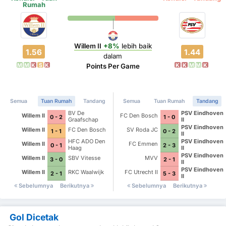
Rumah
Willem II
+8%
lebih baik
1.56
1.44
dalam
M
M
K
S
K
K
K
M
M
K
Points Per Game
Semua
Tuan Rumah
Tandang
Semua
Tuan Rumah
Tandang
BV De
PSV Eindhoven
Willem II
FC Den Bosch
0 - 2
1 - 0
Graafschap
II
PSV Eindhoven
Willem II
FC Den Bosch
SV Roda JC
1 - 1
0 - 2
II
HFC ADO Den
PSV Eindhoven
Willem II
FC Emmen
0 - 1
2 - 3
Haag
II
PSV Eindhoven
Willem II
SBV Vitesse
MVV
3 - 0
2 - 1
II
PSV Eindhoven
Willem II
RKC Waalwijk
FC Utrecht II
2 - 1
5 - 3
II
Sebelumnya
Berikutnya
Sebelumnya
Berikutnya
Gol Dicetak