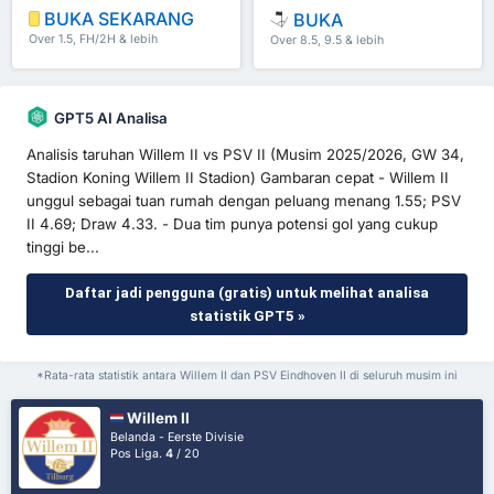
BUKA SEKARANG
BUKA
Over 1.5, FH/2H & lebih
Over 8.5, 9.5 & lebih
GPT5 AI Analisa
Analisis taruhan Willem II vs PSV II (Musim 2025/2026, GW 34,
Stadion Koning Willem II Stadion) Gambaran cepat - Willem II
unggul sebagai tuan rumah dengan peluang menang 1.55; PSV
II 4.69; Draw 4.33. - Dua tim punya potensi gol yang cukup
tinggi be...
Daftar jadi pengguna (gratis) untuk melihat analisa
statistik GPT5 »
*Rata-rata statistik antara Willem II dan PSV Eindhoven II di seluruh musim ini
Willem II
Belanda - Eerste Divisie
Pos Liga.
4
/ 20