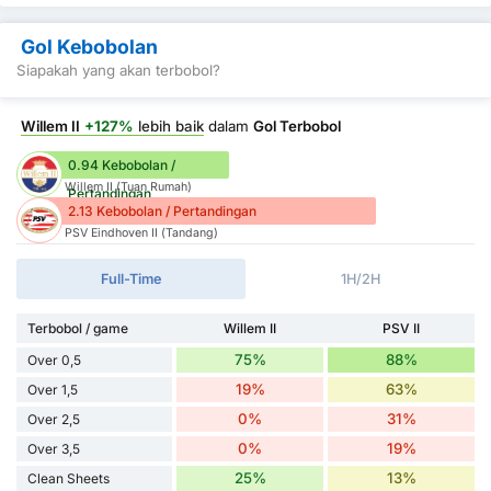
Gol Kebobolan
Siapakah yang akan terbobol?
Willem II
+127%
lebih baik
dalam
Gol Terbobol
0.94 Kebobolan /
Willem II (Tuan Rumah)
Pertandingan
2.13 Kebobolan / Pertandingan
PSV Eindhoven II (Tandang)
Full-Time
1H/2H
Terbobol / game
Willem II
PSV II
75%
88%
Over 0,5
19%
63%
Over 1,5
0%
31%
Over 2,5
0%
19%
Over 3,5
25%
13%
Clean Sheets