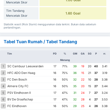
Mencetak Skor
Tim Tandang
1.60 Goal
Mencetak Skor
Statistik wasit (Rick Sturm) menggunakan data terkini. Bukan data sebelum
pertandingan.
Tabel Tuan Rumah / Tabel Tandang
Tim
PD
%
GM
GA
SG
P
rr.
Menang
SC Cambuur Leeuwarden
1
17
71%
39
19
20
40
3.41
HFC ADO Den Haag
2
16
75%
36
15
21
37
3.19
FC Den Bosch
3
16
50%
32
22
10
28
3.38
Almere City FC
4
16
50%
35
20
15
27
3.44
PSV Eindhoven II
5
17
47%
31
24
7
27
3.24
BV De Graafschap
6
17
47%
32
28
4
27
3.53
FC Eindhoven
7
16
50%
29
25
4
26
3.38