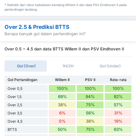
* Statistik dari rekor kebobolan kandang Willem II dan data PSV Eindhoven II pada
pertandingan tandang.
Over 2.5 & Prediksi BTTS
Berapa banyak gol dalam pertandingan ini?
Over 0.5 ~ 4.5 dan data BTTS Willem II dan PSV Eindhoven II
Gol (Over)
1H/2H
Gol (Under)
Gol Pertandingan
Willem II
PSV II
Rata-rata
100%
100%
100%
Over 0,5
69%
94%
82%
Over 1,5
38%
75%
57%
Over 2,5
6%
56%
31%
Over 3,5
0%
38%
19%
Over 4,5
50%
75%
63%
BTTS