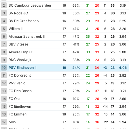
SC Cambuur Leeuwarden
2
16
63%
31
20
11
33
3.19
SV Roda JC
3
16
50%
27
23
4
30
3.13
BV De Graafschap
4
16
50%
29
23
6
28
3.25
Willem II
5
17
47%
31
25
6
28
3.29
Alkmaar Zaanstreek II
6
17
47%
35
32
3
26
3.94
SBV Vitesse
7
17
41%
27
25
2
26
3.06
Almere City FC
8
17
47%
33
33
0
25
3.88
RKC Waalwijk
9
16
38%
28
23
5
23
3.19
PSV Eindhoven II
10
16
44%
31
34
-3
23
4.06
FC Dordrecht
11
17
35%
22
26
-4
23
2.82
VVV Venlo
12
17
29%
24
29
-5
19
3.12
FC Den Bosch
13
17
29%
26
37
-11
18
3.71
FC Oss
14
16
19%
17
26
-9
17
2.69
FC Eindhoven
15
17
29%
18
32
-14
17
2.94
FC Emmen
16
16
25%
17
32
-15
14
3.06
MVV
17
17
18%
14
36
-22
14
2.94