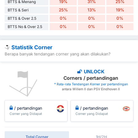
19%
31%
25%
BTTS & Menang
25%
13%
19%
BTTS & Seri
0%
0%
0%
BTTS & Over 2.5
0%
0%
0%
BTTS No & Over 2.5
Statistik Corner
Berapa banyak tendangan corner yang akan dilakukan?
UNLOCK
Corners / pertandingan
* Rata-rata Tendangan Korner per pertandingan
antara Willem II dan PSV Eindhoven II
/ pertandingan
/ pertandingan
Corner yang Didapat
Corner yang Didapat
Total Corner
1H/2H