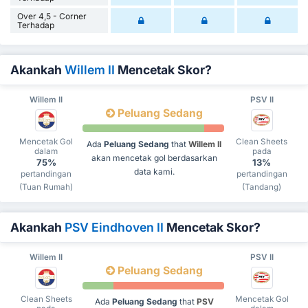
Over 4,5 - Corner
Terhadap
Akankah
Willem II
Mencetak Skor?
Willem II
PSV II
Peluang Sedang
Mencetak Gol
Clean Sheets
Ada
Peluang Sedang
that
Willem II
dalam
pada
akan mencetak gol berdasarkan
75%
13%
data kami.
pertandingan
pertandingan
(Tuan Rumah)
(Tandang)
Akankah
PSV Eindhoven II
Mencetak Skor?
Willem II
PSV II
Peluang Sedang
Clean Sheets
Mencetak Gol
Ada
Peluang Sedang
that
PSV