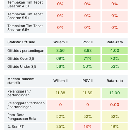
Tembakan Tim Tepat
0%
0%
0%
Sasaran 4.5+
Tembakan Tim Tepat
0%
0%
0%
Sasaran 5.5+
Tembakan Tim Tepat
0%
0%
0%
Sasaran 6.5+
Statistik Offiside
Willem II
PSV II
Rata-rata
3.56
3.93
4.00
Offside / pertandingan
69%
71%
70%
Offside Over 2,5
56%
50%
53%
Offside Under 3,5
Macam-macam
Willem II
PSV II
Rata-rata
statistik
Pelanggaran /
11.88
11.69
12.00
pertandingan
Pelanggaran terhadap
0
0
0.00
/ pertandingan
Rata-Rata
52%
52%
52%
Penguasaan Bola
25%
13%
19%
% Seri FT