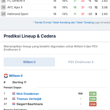
FC Utrecht II
18
16
19%
17
25
-8
13
2.63
AFC Ajax II
19
16
19%
18
31
-13
12
3.06
Helmond Sport
20
16
13%
11
31
-20
9
2.63
*
Eerste Divisie Tabel Kandang dan Tabel Tandang
juga tersedia
Prediksi Lineup & Cedera
Menampilkan lineup yang terakhir digunakan untuk Willem II dan PSV
Eindhoven II.
Willem II
PSV Eindhoven II
Willem II
#
Starting 11
Pemain Depan
Nick Doodeman
7
RW
7.39
Thomas Verheijdt
28
-
7.09
Siegert Baartmans
47
-
3.54
Pemain Gelandang