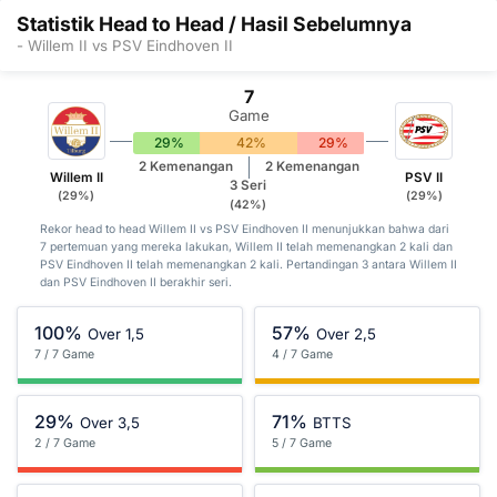
Statistik Head to Head / Hasil Sebelumnya
- Willem II vs PSV Eindhoven II
7
Game
29%
42%
29%
2 Kemenangan
2 Kemenangan
Willem II
PSV II
3 Seri
(29%)
(29%)
(42%)
Rekor head to head Willem II vs PSV Eindhoven II menunjukkan bahwa dari
7 pertemuan yang mereka lakukan, Willem II telah memenangkan 2 kali dan
PSV Eindhoven II telah memenangkan 2 kali. Pertandingan 3 antara Willem II
dan PSV Eindhoven II berakhir seri.
100%
57%
Over 1,5
Over 2,5
7 / 7 Game
4 / 7 Game
29%
71%
Over 3,5
BTTS
2 / 7 Game
5 / 7 Game