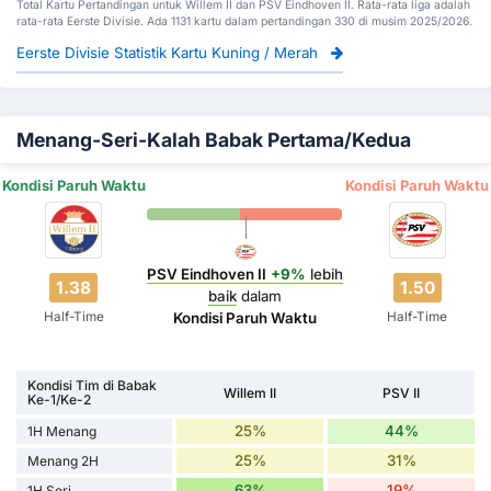
Total Kartu Pertandingan untuk Willem II dan PSV Eindhoven II. Rata-rata liga adalah
rata-rata Eerste Divisie. Ada 1131 kartu dalam pertandingan 330 di musim 2025/2026.
Eerste Divisie Statistik Kartu Kuning / Merah
Menang-Seri-Kalah Babak Pertama/Kedua
Kondisi Paruh Waktu
Kondisi Paruh Waktu
PSV Eindhoven II
+9%
lebih
1.38
1.50
baik
dalam
Half-Time
Half-Time
Kondisi Paruh Waktu
Kondisi Tim di Babak
Willem II
PSV II
Ke-1/Ke-2
25%
44%
1H Menang
25%
31%
Menang 2H
63%
19%
1H Seri