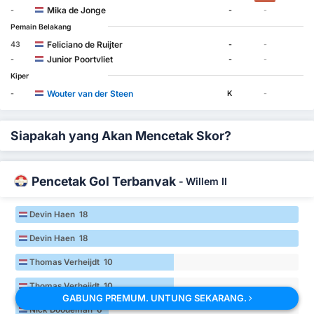
Mika de Jonge
-
-
-
Pemain Belakang
Feliciano de Ruijter
43
-
-
Junior Poortvliet
-
-
-
Kiper
Wouter van der Steen
-
K
-
Siapakah yang Akan Mencetak Skor?
Pencetak Gol Terbanyak
-
Willem II
Devin Haen 18
Devin Haen 18
Thomas Verheijdt 10
Thomas Verheijdt 10
GABUNG PREMUM. UNTUNG SEKARANG.
Nick Doodeman 6