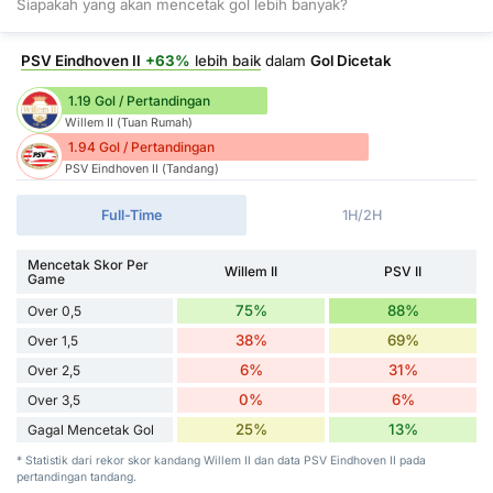
Siapakah yang akan mencetak gol lebih banyak?
PSV Eindhoven II
+63%
lebih baik
dalam
Gol Dicetak
1.19 Gol / Pertandingan
Willem II (Tuan Rumah)
1.94 Gol / Pertandingan
PSV Eindhoven II (Tandang)
Full-Time
1H/2H
Mencetak Skor Per
Willem II
PSV II
Game
75%
88%
Over 0,5
38%
69%
Over 1,5
6%
31%
Over 2,5
0%
6%
Over 3,5
25%
13%
Gagal Mencetak Gol
* Statistik dari rekor skor kandang Willem II dan data PSV Eindhoven II pada
pertandingan tandang.