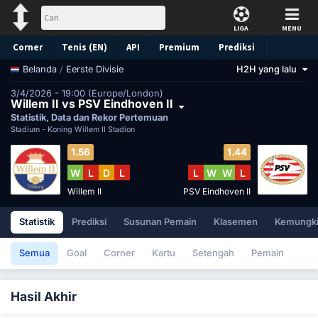
LIGA
MENU
Corner
Tenis (EN)
API
Premium
Prediksi
/
Eerste Divisie
H2H yang lalu
Belanda
3/4/2026 - 19:00 (Europe/London)
Willem II vs PSV Eindhoven II
Statistik, Data dan Rekor Pertemuan
Stadium -
Koning Willem II Stadion
1.56
1.44
W
L
D
L
L
W
W
L
Willem II
PSV Eindhoven II
Statistik
Prediksi
Susunan Pemain
Klasemen
Kemungk
Semua
Goal
Corner
Kartu
Setengah
Pemain
Hasil Akhir