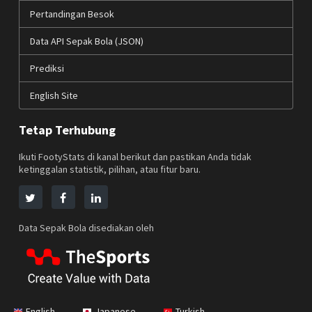
Pertandingan Besok
Data API Sepak Bola (JSON)
Prediksi
English Site
Tetap Terhubung
Ikuti FootyStats di kanal berikut dan pastikan Anda tidak
ketinggalan statistik, pilihan, atau fitur baru.
Data Sepak Bola disediakan oleh
English
Japanese
Turkish