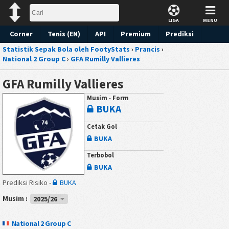
LIGA
MENU
Corner
Tenis (EN)
API
Premium
Prediksi
Statistik Sepak Bola oleh FootyStats
›
Prancis
›
National 2 Group C
›
GFA Rumilly Vallieres
GFA Rumilly Vallieres
Musim
-
Form
BUKA
Cetak Gol
BUKA
Terbobol
BUKA
Prediksi Risiko -
BUKA
Musim :
2025/26
National 2 Group C