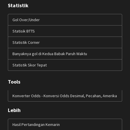
Statistik
Gol Over/Under
Statisik BTTS
Statistik Corner
Banyaknya gol di Kedua Babak Paruh Waktu
Statistik Skor Tepat
Tools
Konverter Odds - Konversi Odds Desimal, Pecahan, Amerika
Lebih
Hasil Pertandingan Kemarin