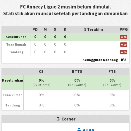
FC Annecy Ligue 2 musim belum dimulai.
Statistik akan muncul setelah pertandingan dimainkan
PD
M
S
K
5 Terakhir
PPG
0
0
0
0
Keseluruhan
0.00
0
0
0
0
Tuan Rumah
0.00
0
0
0
0
Tandang
0.00
0%
Keunggulan Kandang
CS
BTTS
FTS
0%
0%
0%
Keseluruhan
(0 / 0 Game)
(0 / 0 Game)
(0 / 0 Game)
0%
0%
0%
Tuan Rumah
0%
0%
0%
Tandang
Corner
BUKA