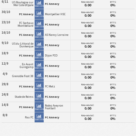
6/11
Rata-rata Gol:
BTTS:
US Boulogne sur
FC Annecy
0.00
0%
Mer Cote dOpale
Statistik
30/10
Rata-rata Gol:
BTTS:
FC Annecy
Montpellier HSC
0.00
0%
Statistik
23/10
Rata-rata Gol:
BTTS:
FC Sochaux
FC Annecy
0.00
0%
Montbeliard
Statistik
16/10
Rata-rata Gol:
BTTS:
FC Annecy
AS Nancy Lorraine
0.00
0%
Statistik
9/10
Rata-rata Gol:
BTTS:
US du Littoral de
FC Annecy
0.00
0%
Dunkerque
Statistik
18/9
Rata-rata Gol:
BTTS:
FC Annecy
Dijon FCO
0.00
0%
Statistik
12/9
Rata-rata Gol:
BTTS:
En Avant
FC Annecy
0.00
0%
Guingamp
Statistik
4/9
Rata-rata Gol:
BTTS:
Grenoble Foot 38
FC Annecy
0.00
0%
Statistik
29/8
Rata-rata Gol:
BTTS:
FC Annecy
FC Metz
0.00
0%
Statistik
24/8
Rata-rata Gol:
BTTS:
Stade de Reims
FC Annecy
0.00
0%
Statistik
14/8
Rata-rata Gol:
BTTS:
Rodez Aveyron
FC Annecy
0.00
0%
Football
Statistik
8/8
Rata-rata Gol:
BTTS:
Pau FC
FC Annecy
0.00
0%
Statistik