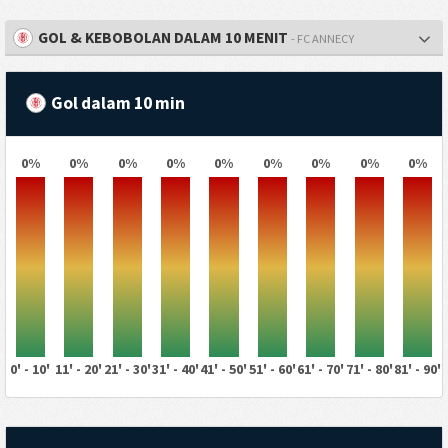
GOL & KEBOBOLAN DALAM 10 MENIT
- FC ANNECY
Gol dalam 10 min
0%
0%
0%
0%
0%
0%
0%
0%
0%
0' - 10'
11' - 20'
21' - 30'
31' - 40'
41' - 50'
51' - 60'
61' - 70'
71' - 80'
81' - 90'