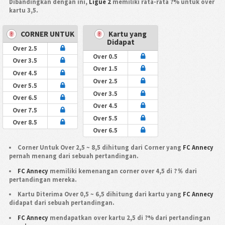
Dibandingkan dengan ini,
Ligue 2
memiliki rata-rata ?% untuk over
kartu 3,5.
CORNER UNTUK
Kartu yang
Didapat
Over 2.5
Over 0.5
Over 3.5
Over 1.5
Over 4.5
Over 2.5
Over 5.5
Over 3.5
Over 6.5
Over 4.5
Over 7.5
Over 5.5
Over 8.5
Over 6.5
Corner Untuk Over 2,5 ~ 8,5 dihitung dari Corner yang
FC Annecy
pernah menang dari sebuah pertandingan.
FC Annecy
memiliki kemenangan corner over 4,5 di ?％ dari
pertandingan mereka.
Kartu Diterima Over 0,5 ~ 6,5 dihitung dari kartu yang
FC Annecy
didapat dari sebuah pertandingan.
FC Annecy
mendapatkan over kartu 2,5 di ?% dari pertandingan