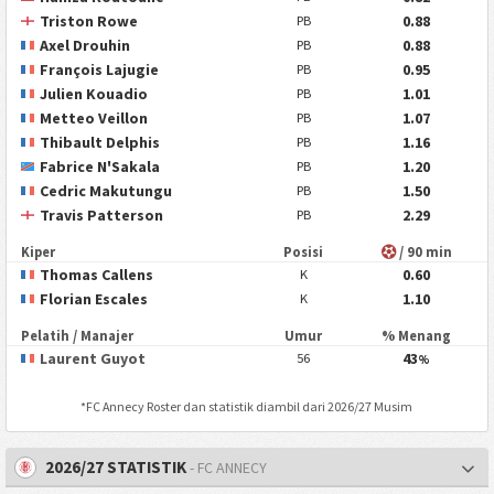
Triston Rowe
0.88
PB
Axel Drouhin
0.88
PB
François Lajugie
0.95
PB
Julien Kouadio
1.01
PB
Metteo Veillon
1.07
PB
Thibault Delphis
1.16
PB
Fabrice N'Sakala
1.20
PB
Cedric Makutungu
1.50
PB
Travis Patterson
2.29
PB
Kiper
Posisi
/ 90 min
Thomas Callens
0.60
K
Florian Escales
1.10
K
Pelatih / Manajer
Umur
% Menang
Laurent Guyot
43
56
%
*
FC Annecy
Roster dan statistik diambil dari 2026/27 Musim
2026/27 STATISTIK
- FC ANNECY