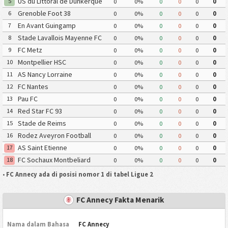
US du Littoral de Dunkerque
5
0
0%
0
0
0
0
Grenoble Foot 38
6
0
0%
0
0
0
0
En Avant Guingamp
7
0
0%
0
0
0
0
Stade Lavallois Mayenne FC
8
0
0%
0
0
0
0
FC Metz
9
0
0%
0
0
0
0
Montpellier HSC
10
0
0%
0
0
0
0
AS Nancy Lorraine
11
0
0%
0
0
0
0
FC Nantes
12
0
0%
0
0
0
0
Pau FC
13
0
0%
0
0
0
0
Red Star FC 93
14
0
0%
0
0
0
0
Stade de Reims
15
0
0%
0
0
0
0
Rodez Aveyron Football
16
0
0%
0
0
0
0
AS Saint Etienne
17
0
0%
0
0
0
0
FC Sochaux Montbeliard
18
0
0%
0
0
0
0
•
FC Annecy ada di posisi nomor 1 di tabel Ligue 2
FC Annecy Fakta Menarik
Nama dalam Bahasa
FC Annecy