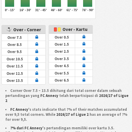
0' - 15'
16' - 30'
31' - 45'
46' - 60'
61' - 75'
76' - 90'
Over - Kartu
Over - Corner
Over 0.5
Over 7.5
Over 1.5
Over 8.5
Over 2.5
Over 9.5
Over 3.5
Over 10.5
Over 4.5
Over 11.5
Over 5.5
Over 12.5
Over 6.5
Over 13.5
Corner Over 7.5 ~ 13.5 dihitung dari total corner dalam sebuah
pertandingan yang
FC Annecy
telah berpartisipasi di
2026/27 of Ligue
2
FC Annecy
's stats indicate that ?% of their matches accumulated
over 9,5 total corners. While
2026/27 of Ligue 2
has an average of ?%
for over 9,5.
?% dari FC Annecy
's pertandingan memiliki over kartu 3.5.