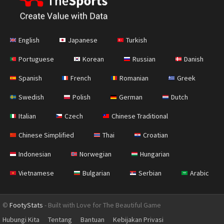
English
Japanese
Turkish
Portuguese
Korean
Russian
Danish
Spanish
French
Romanian
Greek
Swedish
Polish
German
Dutch
Italian
Czech
Chinese Traditional
Chinese Simplified
Thai
Croatian
Indonesian
Norwegian
Hungarian
Vietnamese
Bulgarian
Serbian
Arabic
©
FootyStats
- Built with Love for The Beautiful Game
Hubungi Kita
Tentang
Bantuan
Kebijakan Privasi