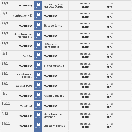
12/3
Rata-rata Gol:
BTTS:
US Boulogne sur
FC Annecy
0.00
0%
Mer Cote dOpale
Statistik
5/3
Rata-rata Gol:
BTTS:
Montpellier HSC
FC Annecy
0.00
0%
Statistik
26/2
Rata-rata Gol:
BTTS:
FC Annecy
Stade de Reims
0.00
0%
Statistik
19/2
Rata-rata Gol:
BTTS:
Stade Lavallois
FC Annecy
0.00
0%
Mayenne FC
Statistik
12/2
Rata-rata Gol:
BTTS:
FC Sochaux
FC Annecy
0.00
0%
Montbeliard
Statistik
5/2
Rata-rata Gol:
BTTS:
FC Metz
FC Annecy
0.00
0%
Statistik
29/1
Rata-rata Gol:
BTTS:
FC Annecy
Grenoble Foot 38
0.00
0%
Statistik
22/1
Rata-rata Gol:
BTTS:
Rodez Aveyron
FC Annecy
0.00
0%
Football
Statistik
15/1
Rata-rata Gol:
BTTS:
Red Star FC 93
FC Annecy
0.00
0%
Statistik
2/1
Rata-rata Gol:
BTTS:
FC Annecy
AS Saint Etienne
0.00
0%
Statistik
11/12
Rata-rata Gol:
BTTS:
FC Nantes
FC Annecy
0.00
0%
Statistik
4/12
Rata-rata Gol:
BTTS:
Stade Lavallois
FC Annecy
0.00
0%
Mayenne FC
Statistik
20/11
Rata-rata Gol:
BTTS:
FC Annecy
Clermont Foot 63
0.00
0%
Statistik