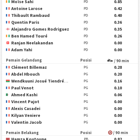
Moïse Sahi
0.85
PD
Antoine Larose
0.42
PD
Thibault Rambaud
0.40
PD
Quentin Paris
0.36
PD
Alejandro Gomes Rodriguez
0.35
PD
Ben Hamed Touré
0.26
PD
Ranjan Neelakandan
0.00
PD
Adam Yahi
0.00
PD
Pemain Gelandang
Posisi
/ 90 min
Clément Billemaz
0.28
PG
Abdel Hbouch
0.20
PG
Wendkuuni Josué Tiendrébéogo
0.16
PG
Paul Venot
0.10
PG
Ahmed Kashi
0.06
PG
Vincent Pajot
0.00
PG
Alexis Casadei
0.00
PG
Kilyan Veniere
0.00
PG
Valentin Jacob
0.00
PG
Pemain Belakang
Posisi
/ 90 min
Hamza Koutoune
0.82
PB