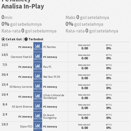
Analisa In-Play
0
0
min
Maks
gol setelahnya
0%
0%
gol sebelumnya
gol setelahnya
0
0
Rata-rata
gol sebelumnya
Rata-rata
gol setelahnya
Cetak Gol
|
Terbobol
22/5
Rata-rata Gol:
BTTS:
FC Annecy
FC Nantes
0.00
0%
Statistik
14/5
Rata-rata Gol:
BTTS:
Clermont Foot 63
FC Annecy
0.00
0%
Statistik
7/5
Rata-rata Gol:
BTTS:
FC Annecy
Pau FC
0.00
0%
Statistik
30/4
Rata-rata Gol:
BTTS:
FC Annecy
Red Star FC 93
0.00
0%
Statistik
23/4
Rata-rata Gol:
BTTS:
AS Nancy Lorraine
FC Annecy
0.00
0%
Statistik
16/4
Rata-rata Gol:
BTTS:
US du Littoral de
FC Annecy
0.00
0%
Dunkerque
Statistik
9/4
Rata-rata Gol:
BTTS:
AS Saint Etienne
FC Annecy
0.00
0%
Statistik
2/4
Rata-rata Gol:
BTTS:
En Avant
FC Annecy
0.00
0%
Guingamp
Statistik
19/3
Rata-rata Gol:
BTTS:
Dijon FCO
FC Annecy
0.00
0%
Statistik