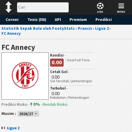
LIGA
MENU
Corner
Tenis (EN)
API
Premium
Prediksi
Statistik Sepak Bola oleh FootyStats
›
Prancis
›
Ligue 2
›
FC Annecy
FC Annecy
Kondisi
-
Hasil Full-Time
0.00
Cetak Gol
-
0.00
Gol Tercetak / pertandingan
Terbobol
-
0.00
Kebobolan / Pertandingan
0%
Prediksi Risiko -
-
Rendah Risiko
Musim :
2026/27
Ligue 2