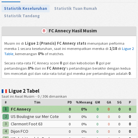
Statistik Keseluruhan
Statistik Tuan Rumah
Statistik Tandang
FC Annecy Hasil Musim
Musim ini di
Ligue 2 (Prancis) FC Annecy stats
menunjukan performa
mereka 1 secara keseluruhan, saat ini menempatkan mereka di
1/18
di
Ligue 2
Table
, kemenangan
0%
of matches.
Secara rata-rata FC Annecy score
0
gol dan kebobolan
0
gol per
pertandingan.
0%
dari ini
FC Annecy
's pertandingan berakhir dengan kedua
tim mencetak gol dan rata-rata total gol mereka per pertandingan adalah
0
.
Ligue 2 Tabel
Saat ini Awal Musim - 0 / 306 dimainkan
#
Tim
PD
%Menang
GM
GA
SG
P
FC Annecy
1
0
0%
0
0
0
0
US Boulogne sur Mer Cote
2
0
0%
0
0
0
0
dOpale
Clermont Foot 63
3
0
0%
0
0
0
0
Dijon FCO
4
0
0%
0
0
0
0