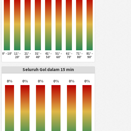
0' - 10'
11' -
21' -
31' -
41' -
51' -
61' -
71' -
81' -
20'
30'
40'
50'
60'
70'
80'
90'
Seluruh Gol dalam 15 min
0%
0%
0%
0%
0%
0%