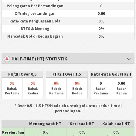
0
Pelanggaran Per Pertandingan
0.00
Offside / pertandingan
0%
Rata-Rata Penguasaan Bola
0%
BTTS & Menang
0%
Mencetak Gol di Kedua Bagian
HALF-TIME (HT) STATISTIK
FH/2H Over 0,5
FH/2H Over 1,5
Rata-rata Gol FH/2H
0
0
0
0
0
0.00
%
%
%
%
Babak
Babak
Babak
Babak
Babak
Babak
Pertama
Kedua
Pertama
Kedua
Pertama
Kedua
* Over 0.5 - 1.5 HT/2H adalah untuk gol untuk kedua tim di
pertandingan.
Menang saat HT
Seri saat HT
Kalah saat HT
0%
0%
0%
Keseluruhan