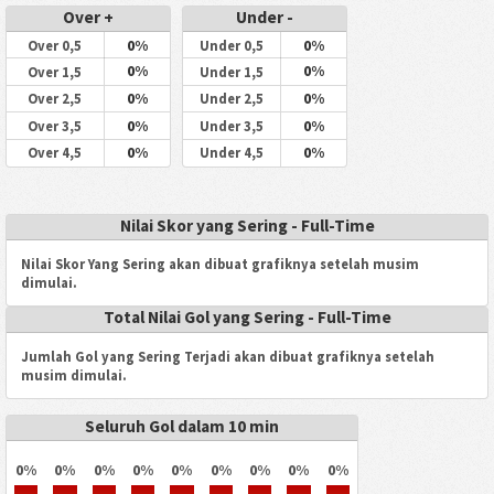
Over +
Under -
0%
0%
Over 0,5
Under 0,5
0%
0%
Over 1,5
Under 1,5
0%
0%
Over 2,5
Under 2,5
0%
0%
Over 3,5
Under 3,5
0%
0%
Over 4,5
Under 4,5
Nilai Skor yang Sering - Full-Time
Nilai Skor Yang Sering akan dibuat grafiknya setelah musim
dimulai.
Total Nilai Gol yang Sering - Full-Time
Jumlah Gol yang Sering Terjadi akan dibuat grafiknya setelah
musim dimulai.
Seluruh Gol dalam 10 min
0%
0%
0%
0%
0%
0%
0%
0%
0%