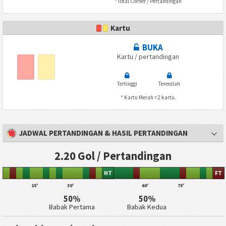
*Total Corner / Pertandingan
Kartu
BUKA
Kartu / pertandingan
Tertinggi
Terendah
* Kartu Merah =2 kartu.
JADWAL PERTANDINGAN & HASIL PERTANDINGAN
2.20 Gol / Pertandingan
HT
FT
15'
30'
60'
75'
50%
50%
Babak Pertama
Babak Kedua