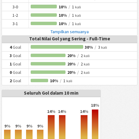
3-0
10%
/
1
kali
1-2
10%
/
1
kali
3-1
10%
/
1
kali
Tampilkan semuanya
Total Nilai Gol yang Sering - Full-Time
4
Goal
30%
/
3
kali
3
Goal
20%
/
2
kali
1
Goal
20%
/
2
kali
0
Goal
20%
/
2
kali
2
Goal
10%
/
1
kali
Seluruh Gol dalam 10 min
18%
14%
14%
14%
9%
9%
9%
9%