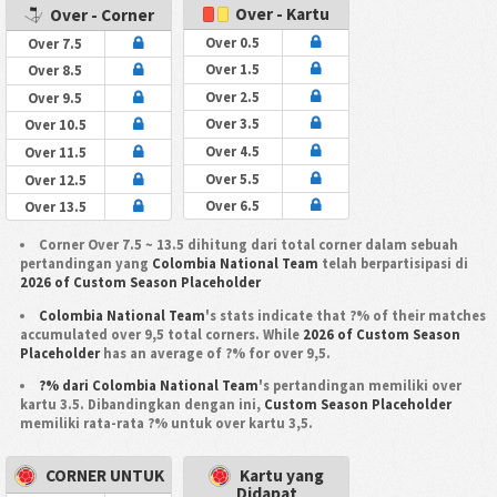
Over - Kartu
Over - Corner
Over 0.5
Over 7.5
Over 1.5
Over 8.5
Over 2.5
Over 9.5
Over 3.5
Over 10.5
Over 4.5
Over 11.5
Over 5.5
Over 12.5
Over 6.5
Over 13.5
Corner Over 7.5 ~ 13.5 dihitung dari total corner dalam sebuah
pertandingan yang
Colombia National Team
telah berpartisipasi di
2026 of Custom Season Placeholder
Colombia National Team
's stats indicate that ?% of their matches
accumulated over 9,5 total corners. While
2026 of Custom Season
Placeholder
has an average of ?% for over 9,5.
?% dari Colombia National Team
's pertandingan memiliki over
kartu 3.5. Dibandingkan dengan ini,
Custom Season Placeholder
memiliki rata-rata ?% untuk over kartu 3,5.
CORNER UNTUK
Kartu yang
Didapat