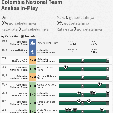
Colombia National Team
Analisa In-Play
0
0
min
Maks
gol setelahnya
0%
0%
gol sebelumnya
gol setelahnya
0
0
Rata-rata
gol sebelumnya
Rata-rata
gol setelahnya
Cetak Gol
|
Terbobol
6/10
Rata-rata Gol:
BTTS:
Colombia
Peru National Team
1.13
19%
National Team
Statistik
26/9
Rata-rata Gol:
BTTS:
Mexico National
Colombia
1
25%
Team
National Team
Statistik
7/7
Switzerland
Colombia
0 - 0
HT
FT
National Team
National Team
4/7
Colombia
Ghana National
1 - 0
HT
FT
National Team
Team
28/6
Colombia
Portugal National
0 - 0
HT
FT
National Team
Team
24/6
Colombia
Congo DR National
1 - 0
HT
FT
National Team
Team
18/6
Uzbekistan
Colombia
1 - 3
HT
FT
National Team
National Team
8/6
Colombia
Jordan National
2 - 0
HT
FT
National Team
Team
2/6
Colombia
Costa Rica National
3 - 1
HT
FT
National Team
Team