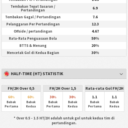
Tembakan Tepat Sasaran /
6.9
Pertandingan
7.6
Tembakan Gagal / Pertandingan
12.3
Pelanggaran Per Pertandingan
4.67
Offside / pertandingan
59%
Rata-Rata Penguasaan Bola
20%
BTTS & Menang
30%
Mencetak Gol di Kedua Bagian
HALF-TIME (HT) STATISTIK
FH/2H Over 0,5
FH/2H Over 1,5
Rata-rata Gol FH/2H
60
60
30
30
1.1
1.1
%
%
%
%
Babak
Babak
Babak
Babak
Babak
Babak
Pertama
Kedua
Pertama
Kedua
Pertama
Kedua
* Over 0.5 - 1.5 HT/2H adalah untuk gol untuk kedua tim di
pertandingan.