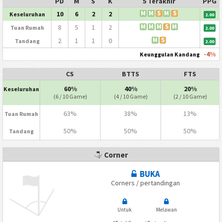
PD
M
S
K
5 Terakhir
PPG
10
6
2
2
M
M
S
M
S
Keseluruhan
2.00
8
5
1
2
M
M
M
S
M
Tuan Rumah
2.00
2
1
1
0
M
S
Tandang
2.00
-4%
Keunggulan Kandang
CS
BTTS
FTS
60%
40%
20%
Keseluruhan
(6 / 10 Game)
(4 / 10 Game)
(2 / 10 Game)
63%
38%
13%
Tuan Rumah
50%
50%
50%
Tandang
Corner
BUKA
Corners / pertandingan
Untuk
Melawan