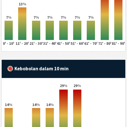
13%
7%
7%
7%
7%
7%
7%
0' - 10'
11' - 20'
21' - 30'
31' - 40'
41' - 50'
51' - 60'
61' - 70'
71' - 80'
81' - 90'
Kebobolan dalam 10 min
29%
29%
14%
14%
14%