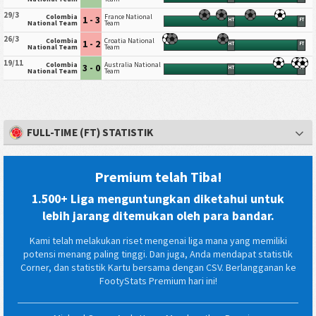
29/3
Colombia
France National
1 - 3
HT
FT
National Team
Team
26/3
Colombia
Croatia National
1 - 2
HT
FT
National Team
Team
19/11
Colombia
Australia National
3 - 0
HT
FT
National Team
Team
FULL-TIME (FT) STATISTIK
Premium telah Tiba!
1.500+ Liga menguntungkan diketahui untuk
lebih jarang ditemukan oleh para bandar.
Kami telah melakukan riset mengenai liga mana yang memiliki
potensi menang paling tinggi. Dan juga, Anda mendapat statistik
Corner, dan statistik Kartu bersama dengan CSV. Berlangganan ke
FootyStats Premium hari ini!