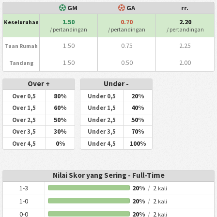
GM
GA
rr.
1.50
0.70
2.20
Keseluruhan
/ pertandingan
/ pertandingan
/ pertandingan
1.50
0.75
2.25
Tuan Rumah
1.50
0.50
2.00
Tandang
Over +
Under -
80%
20%
Over 0,5
Under 0,5
60%
40%
Over 1,5
Under 1,5
50%
50%
Over 2,5
Under 2,5
30%
70%
Over 3,5
Under 3,5
0%
100%
Over 4,5
Under 4,5
Nilai Skor yang Sering - Full-Time
1-3
20%
/
2
kali
1-0
20%
/
2
kali
0-0
20%
/
2
kali