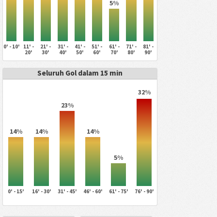
5%
0' - 10'
11' -
21' -
31' -
41' -
51' -
61' -
71' -
81' -
20'
30'
40'
50'
60'
70'
80'
90'
Seluruh Gol dalam 15 min
32%
23%
14%
14%
14%
5%
0' - 15'
16' - 30'
31' - 45'
46' - 60'
61' - 75'
76' - 90'