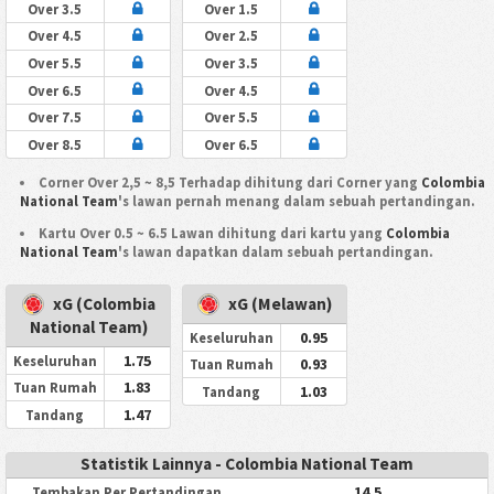
Over 3.5
Over 1.5
Over 4.5
Over 2.5
Over 5.5
Over 3.5
Over 6.5
Over 4.5
Over 7.5
Over 5.5
Over 8.5
Over 6.5
Corner Over 2,5 ~ 8,5 Terhadap dihitung dari Corner yang
Colombia
National Team
's lawan pernah menang dalam sebuah pertandingan.
Kartu Over 0.5 ~ 6.5 Lawan dihitung dari kartu yang
Colombia
National Team
's lawan dapatkan dalam sebuah pertandingan.
xG (Colombia
xG (Melawan)
National Team)
0.95
Keseluruhan
1.75
Keseluruhan
0.93
Tuan Rumah
1.83
Tuan Rumah
1.03
Tandang
1.47
Tandang
Statistik Lainnya - Colombia National Team
14.5
Tembakan Per Pertandingan