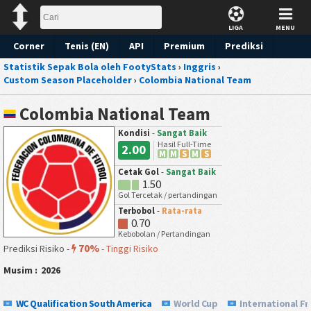
LIGA
MENU
Corner
Tenis (EN)
API
Premium
Prediksi
Statistik Sepak Bola oleh FootyStats
›
Inggris
›
Custom Season Placeholder
›
Colombia National Team
Colombia National Team
Kondisi
-
Sangat Baik
Hasil Full-Time
2.00
M
M
S
M
S
Cetak Gol
-
Sangat Baik
1.50
Gol Tercetak / pertandingan
Terbobol
-
Rata-rata
0.70
Kebobolan / Pertandingan
70%
Prediksi Risiko -
-
Tinggi Risiko
Musim :
2026
WC Qualification South America
World Cup
International Fr