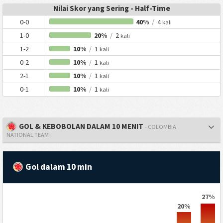
Nilai Skor yang Sering - Half-Time
0-0
40%
/
4
kali
1-0
20%
/
2
kali
1-2
10%
/
1
kali
0-2
10%
/
1
kali
2-1
10%
/
1
kali
0-1
10%
/
1
kali
GOL & KEBOBOLAN DALAM 10 MENIT
- COLOMBIA
NATIONAL TEAM
Gol dalam 10 min
27%
20%