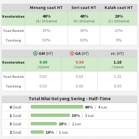
Menang saat HT
Seri saat HT
Kalah saat HT
40%
40%
20%
Keseluruhan
(4 / 10 Game)
(4 / 10 Game)
(2 / 10 Game)
38%
38%
25%
Tuan Rumah
50%
50%
0%
Tandang
GM
(HT)
GA
(HT)
rr.
(HT)
0.60
0.50
1.10
Keseluruhan
/ Game
/ Game
/ Game
0.63
0.63
1.25
Tuan Rumah
0.50
0.00
0.50
Tandang
Total Nilai Gol yang Sering - Half-Time
0
Goal
40%
/
4
kali
1
Goal
30%
/
3
kali
3
Goal
20%
/
2
kali
2
Goal
10%
/
1
kali