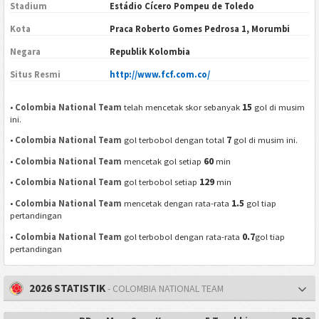
Stadium
Estádio Cícero Pompeu de Toledo
Kota
Praca Roberto Gomes Pedrosa 1, Morumbi
Negara
Republik Kolombia
Situs Resmi
http://www.fcf.com.co/
15
•
Colombia National Team
telah mencetak skor sebanyak
gol di musim
ini.
7
•
Colombia National Team
gol terbobol dengan total
gol di musim ini.
60
•
Colombia National Team
mencetak gol setiap
min
129
•
Colombia National Team
gol terbobol setiap
min
1.5
•
Colombia National Team
mencetak dengan rata-rata
gol tiap
pertandingan
0.7
•
Colombia National Team
gol terbobol dengan rata-rata
gol tiap
pertandingan
2026 STATISTIK
- COLOMBIA NATIONAL TEAM