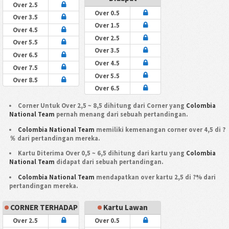
Over 2.5
Over 0.5
Over 3.5
Over 1.5
Over 4.5
Over 2.5
Over 5.5
Over 3.5
Over 6.5
Over 4.5
Over 7.5
Over 5.5
Over 8.5
Over 6.5
Corner Untuk Over 2,5 ~ 8,5 dihitung dari Corner yang
Colombia
National Team
pernah menang dari sebuah pertandingan.
Colombia National Team
memiliki kemenangan corner over 4,5 di ?
％ dari pertandingan mereka.
Kartu Diterima Over 0,5 ~ 6,5 dihitung dari kartu yang
Colombia
National Team
didapat dari sebuah pertandingan.
Colombia National Team
mendapatkan over kartu 2,5 di ?% dari
pertandingan mereka.
CORNER TERHADAP
Kartu Lawan
Over 2.5
Over 0.5