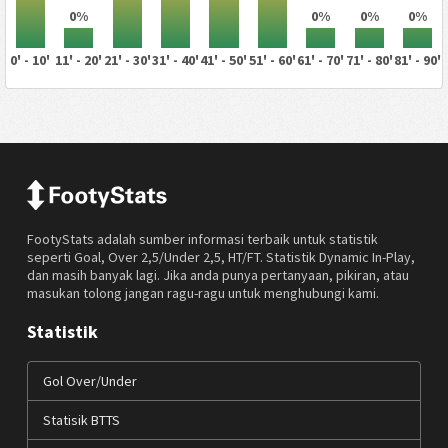
0%
0%
0%
0%
0' - 10'
11' - 20'
21' - 30'
31' - 40'
41' - 50'
51' - 60'
61' - 70'
71' - 80'
81' - 90'
FootyStats adalah sumber informasi terbaik untuk statistik
seperti Goal, Over 2,5/Under 2,5, HT/FT. Statistik Dynamic In-Play,
dan masih banyak lagi. Jika anda punya pertanyaan, pikiran, atau
masukan tolong jangan ragu-ragu untuk menghubungi kami.
Statistik
Gol Over/Under
Statisik BTTS