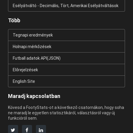
Esélyátváltó - Decimális, Tört, Amerikai Esélyátváltások
Több
Tegnapi eredmények
Holnapi mérkőzések
Futball adatok API(JSON)
Előrejelzések
English Site
Maradj kapcsolatban
Kövesd a FootyStats-ot a következő csatornákon, hogy soha
ne maradj le egyetlen statisztikáról, választásról vagy új
funkcióról sem.