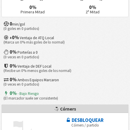
0%
0%
Primera Mitad
2ª Mitad
0
min/gol
(0 goles en 0 partidos)
0%
+
Ventaja de ATQ Local
(Marca un 0% más goles de lo normal)
0%
Porterías a 0
(0 veces en 0 partidos)
0%
Ventaja de DEF Local
(Recibe un 0% menos goles de los normal)
0%
Ambos Equipos Marcaron
(0 veces en 0 partidos)
0%
- Bajo Riesgo
(El marcador suele ser consistente)
Córners
DESBLOQUEAR
Córners / partido