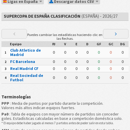
Ligas en España
Descargar datos CSV
SUPERCOPA DE ESPAÑA CLASIFICACIÓN
(ESPAÑA) - 2026/27
Puedes cambiar las estadísticas haciendo clic en
las flechas.
Equipo
PJ
V
E
D
GF
GC
DG
Club Atletico de
0
0
0
0
0
0
0
1
Madrid
FC Barcelona
0
0
0
0
0
0
0
2
Real Madrid CF
0
0
0
0
0
0
0
3
Real Sociedad de
0
0
0
0
0
0
0
4
Futbol
Terminologías
PPP
: Media de puntos por partido durante la competición.
Valores más altos indican equipos fuertes.
Pa0
: Tabla de equipos con mayor número de partidos sin conceder
goles. Estadísticas calculadas en base a competición doméstica solo.
* El equipo debe haber jugado al menos 7 partidos antes de poder salir en esta tabla.