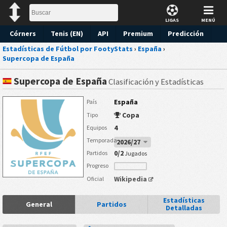
LIGAS
MENÚ
Córners
Tenis (EN)
API
Premium
Predicción
Estadísticas de Fútbol por FootyStats
›
España
›
Supercopa de España
Supercopa de España
Clasificación y Estadísticas
España
País
Copa
Tipo
4
Equipos
Temporada
2026/27
0/2
Partidos
Jugados
Progreso
Wikipedia
Oficial
Estadísticas
General
Partidos
Detalladas