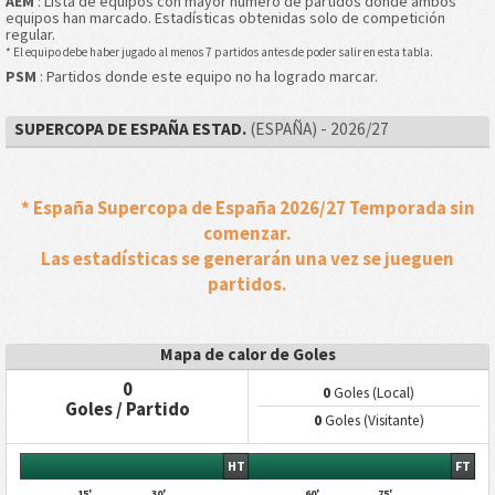
AEM
: Lista de equipos con mayor número de partidos donde ambos
equipos han marcado. Estadísticas obtenidas solo de competición
regular.
* El equipo debe haber jugado al menos 7 partidos antes de poder salir en esta tabla.
PSM
: Partidos donde este equipo no ha logrado marcar.
SUPERCOPA DE ESPAÑA ESTAD.
(ESPAÑA) - 2026/27
* España Supercopa de España 2026/27 Temporada sin
comenzar.
Las estadísticas se generarán una vez se jueguen
partidos.
Mapa de calor de Goles
0
0
Goles (Local)
Goles / Partido
0
Goles (Visitante)
HT
FT
15'
30'
60'
75'