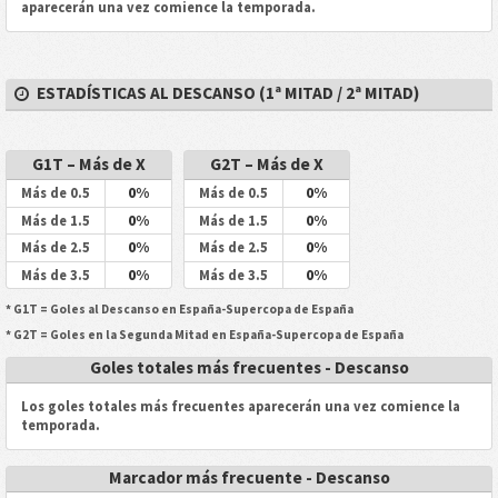
aparecerán una vez comience la temporada.
ESTADÍSTICAS AL DESCANSO (1ª MITAD / 2ª MITAD)
G1T – Más de X
G2T – Más de X
0%
0%
Más de 0.5
Más de 0.5
0%
0%
Más de 1.5
Más de 1.5
0%
0%
Más de 2.5
Más de 2.5
0%
0%
Más de 3.5
Más de 3.5
* G1T = Goles al Descanso en España-Supercopa de España
* G2T = Goles en la Segunda Mitad en España-Supercopa de España
Goles totales más frecuentes - Descanso
Los goles totales más frecuentes aparecerán una vez comience la
temporada.
Marcador más frecuente - Descanso