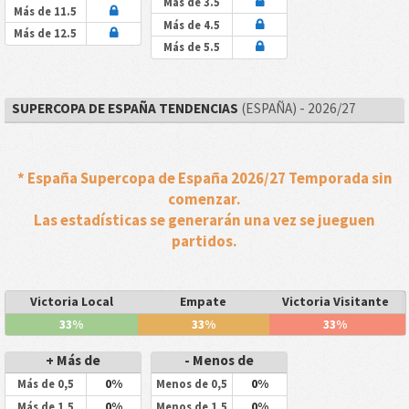
Más de 3.5
Más de 11.5
Más de 4.5
Más de 12.5
Más de 5.5
SUPERCOPA DE ESPAÑA TENDENCIAS
(ESPAÑA) - 2026/27
* España Supercopa de España 2026/27 Temporada sin
comenzar.
Las estadísticas se generarán una vez se jueguen
partidos.
Victoria Local
Empate
Victoria Visitante
33%
33%
33%
+ Más de
- Menos de
0%
0%
Más de 0,5
Menos de 0,5
0%
0%
Más de 1,5
Menos de 1,5