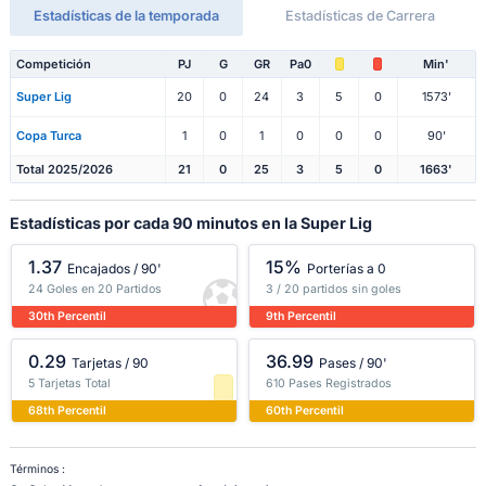
Estadísticas de la temporada
Estadísticas de Carrera
Competición
PJ
G
GR
Pa0
Min'
Super Lig
20
0
24
3
5
0
1573'
Copa Turca
1
0
1
0
0
0
90'
Total 2025/2026
21
0
25
3
5
0
1663'
Estadísticas por cada 90 minutos en la Super Lig
1.37
15%
Encajados / 90'
Porterías a 0
24 Goles en 20 Partidos
3 / 20 partidos sin goles
30th Percentil
9th Percentil
0.29
36.99
Tarjetas / 90
Pases / 90'
5 Tarjetas Total
610 Pases Registrados
68th Percentil
60th Percentil
Términos :