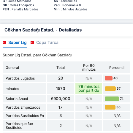
G
: Goles Marcados
As
: Asistencias
GR
: Goles Encajados
Pa0
: Porterías a 0
PEN
: Penaltis Marcados
Min'
: Minutos Jugados
Gökhan Sazdağı Estad. - Detalladas
Super Lig
Copa Turca
Super Lig Estad. para Gökhan Sazdağı
Por 90
General
Total
Percentil
minutos
20
Partidos Jugados
N/A
40
79 minutos
1573
minutos
57
por partido
€900,000
Salario Anual
N/A
74
17
Partidos Empezados
N/A
56
3
N/A
Partidos Sustituidos En
N/A
Partidos que fue
2
N/A
N/A
Sustituido