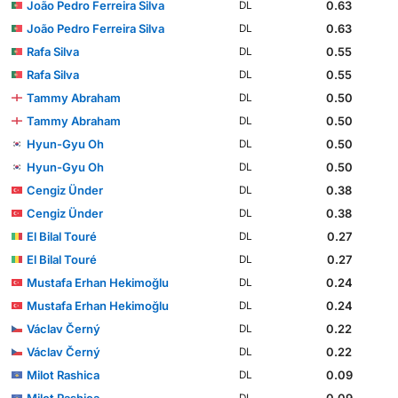
João Pedro Ferreira Silva
0.63
DL
João Pedro Ferreira Silva
0.63
DL
Rafa Silva
0.55
DL
Rafa Silva
0.55
DL
Tammy Abraham
0.50
DL
Tammy Abraham
0.50
DL
Hyun-Gyu Oh
0.50
DL
Hyun-Gyu Oh
0.50
DL
Cengiz Ünder
0.38
DL
Cengiz Ünder
0.38
DL
El Bilal Touré
0.27
DL
El Bilal Touré
0.27
DL
Mustafa Erhan Hekimoğlu
0.24
DL
Mustafa Erhan Hekimoğlu
0.24
DL
Václav Černý
0.22
DL
Václav Černý
0.22
DL
Milot Rashica
0.09
DL