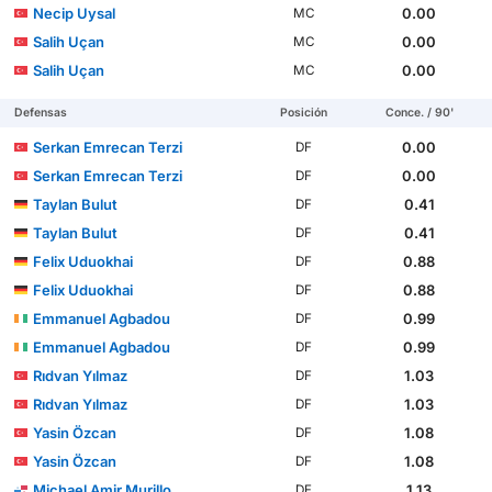
Necip Uysal
0.00
MC
Salih Uçan
0.00
MC
Salih Uçan
0.00
MC
Defensas
Posición
Conce. / 90'
Serkan Emrecan Terzi
0.00
DF
Serkan Emrecan Terzi
0.00
DF
Taylan Bulut
0.41
DF
Taylan Bulut
0.41
DF
Felix Uduokhai
0.88
DF
Felix Uduokhai
0.88
DF
Emmanuel Agbadou
0.99
DF
Emmanuel Agbadou
0.99
DF
Rıdvan Yılmaz
1.03
DF
Rıdvan Yılmaz
1.03
DF
Yasin Özcan
1.08
DF
Yasin Özcan
1.08
DF
Michael Amir Murillo
1.13
DF