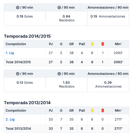
/ 90 min
/ 90 min
Amonestaciones / 90 min
0.19
Goles
0.84
0.19
Amonestaciones
Recibidos
Temporada 2014/2015
Competición
PJ
G
GR
Pa0
Min'
1. Lig
27
3
38
4
8
1
2093'
Total 2014/2015
27
3
38
4
8
1
2093'
/ 90 min
/ 90 min
Amonestaciones / 90 min
0.13
Goles
1.63
0.39
Recibidos
Amonestaciones
Temporada 2013/2014
Competición
PJ
G
GR
Pa0
Min'
2. Lig
33
7
35
8
6
0
2717'
Total 2013/2014
33
7
35
8
6
0
2717'