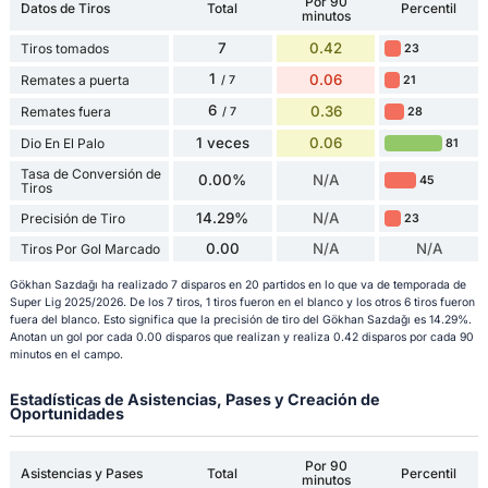
Por 90
Datos de Tiros
Total
Percentil
minutos
7
0.42
Tiros tomados
23
1
0.06
Remates a puerta
21
/ 7
6
0.36
Remates fuera
28
/ 7
1 veces
0.06
Dio En El Palo
81
Tasa de Conversión de
0.00%
N/A
45
Tiros
14.29%
N/A
Precisión de Tiro
23
0.00
N/A
N/A
Tiros Por Gol Marcado
Gökhan Sazdağı ha realizado 7 disparos en 20 partidos en lo que va de temporada de
Super Lig 2025/2026. De los 7 tiros, 1 tiros fueron en el blanco y los otros 6 tiros fueron
fuera del blanco. Esto significa que la precisión de tiro del Gökhan Sazdağı es 14.29%.
Anotan un gol por cada 0.00 disparos que realizan y realiza 0.42 disparos por cada 90
minutos en el campo.
Estadísticas de Asistencias, Pases y Creación de
Oportunidades
Por 90
Asistencias y Pases
Total
Percentil
minutos