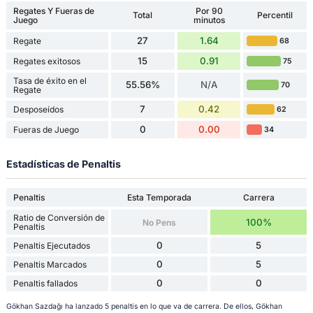
Regates Y Fueras de
Por 90
Total
Percentil
Juego
minutos
27
1.64
Regate
68
15
0.91
Regates exitosos
75
Tasa de éxito en el
55.56%
N/A
70
Regate
7
0.42
Desposeídos
62
0
0.00
Fueras de Juego
34
Estadísticas de Penaltis
Penaltis
Esta Temporada
Carrera
Ratio de Conversión de
100%
No Pens
Penaltis
0
5
Penaltis Ejecutados
0
5
Penaltis Marcados
0
0
Penaltis fallados
Gökhan Sazdağı ha lanzado 5 penaltis en lo que va de carrera. De ellos, Gökhan