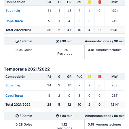
Competición
PJ
G
GR
Pa0
Min'
Super Lig
31
1
43
7
4
0
1991'
Copa Turca
5
1
4
3
0
0
249'
Total 2022/2023
36
2
47
10
4
0
2240'
/ 90 min
/ 90 min
Amonestaciones / 90 min
0.05
Goles
1.94
0.18
Amonestaciones
Recibidos
Temporada 2021/2022
Competición
PJ
G
GR
Pa0
Min'
Super Lig
24
3
12
7
2
0
963'
Copa Turca
4
2
0
3
0
0
251'
Total 2021/2022
28
5
12
10
2
0
1214'
/ 90 min
/ 90 min
Amonestaciones / 90 min
0.28
Goles
1.12
0.19
Amonestaciones
Recibidos