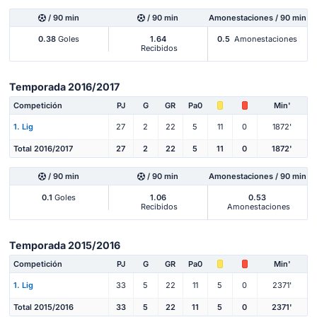
/ 90 min
/ 90 min
Amonestaciones / 90 min
0.38
Goles
1.64
0.5
Amonestaciones
Recibidos
Temporada 2016/2017
Competición
PJ
G
GR
Pa0
Min'
1. Lig
27
2
22
5
11
0
1872'
Total 2016/2017
27
2
22
5
11
0
1872'
/ 90 min
/ 90 min
Amonestaciones / 90 min
0.1
Goles
1.06
0.53
Recibidos
Amonestaciones
Temporada 2015/2016
Competición
PJ
G
GR
Pa0
Min'
1. Lig
33
5
22
11
5
0
2371'
Total 2015/2016
33
5
22
11
5
0
2371'