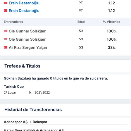
Ersin Destanoğlu
1.12
PT
Ersin Destanoğlu
1.12
PT
Entrenadores
Edad
% Victorias
Ole Gunnar Solskjær
100
53
%
Ole Gunnar Solskjær
100
53
%
Ali Rıza Sergen Yalçın
33
53
%
Trofeos & Títulos
Gökhan Sazdağı ha ganado 0 títulos en lo que va de su carrera.
Turkish Cup
2º Lugar
1x
2021/2022
Historial de Transferencias
Adanaspor AŞ -> Boluspor
Hatay Spor Kulübü -> Adanaspor AŞ