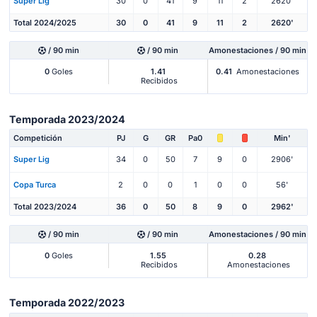
Super Lig
30
0
41
9
11
2
2620'
Total 2024/2025
30
0
41
9
11
2
2620'
/ 90 min
/ 90 min
Amonestaciones / 90 min
0
Goles
1.41
0.41
Amonestaciones
Recibidos
Temporada 2023/2024
Competición
PJ
G
GR
Pa0
Min'
Super Lig
34
0
50
7
9
0
2906'
Copa Turca
2
0
0
1
0
0
56'
Total 2023/2024
36
0
50
8
9
0
2962'
/ 90 min
/ 90 min
Amonestaciones / 90 min
0
Goles
1.55
0.28
Recibidos
Amonestaciones
Temporada 2022/2023