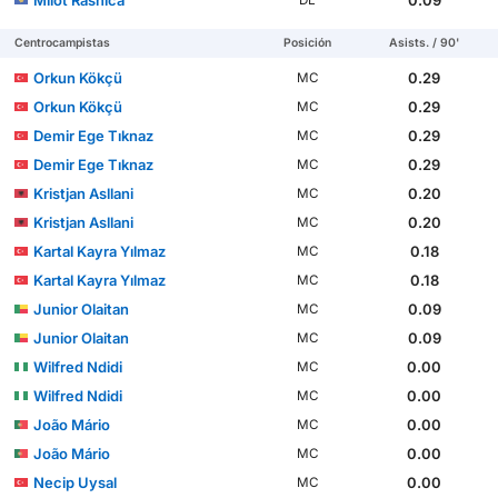
Milot Rashica
0.09
DL
Centrocampistas
Posición
Asists. / 90'
Orkun Kökçü
0.29
MC
Orkun Kökçü
0.29
MC
Demir Ege Tıknaz
0.29
MC
Demir Ege Tıknaz
0.29
MC
Kristjan Asllani
0.20
MC
Kristjan Asllani
0.20
MC
Kartal Kayra Yılmaz
0.18
MC
Kartal Kayra Yılmaz
0.18
MC
Junior Olaitan
0.09
MC
Junior Olaitan
0.09
MC
Wilfred Ndidi
0.00
MC
Wilfred Ndidi
0.00
MC
João Mário
0.00
MC
João Mário
0.00
MC
Necip Uysal
0.00
MC