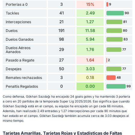
3
15%
Porterías a 0
9
41
2.49
Tackles
90
21
1.27
Intercepciones
81
191
11.58
Duelos
80
98
5.94
Duelos Ganados
83
Duelos Aéreos
29
1.76
77
Aanados
27
1.64
Pasado a Regate
2
50
3.03
Despejes
77
3
0.18
Remates rechazados
48
0
0.00
Penaltis Regalados
99
Como defensa, Gökhan Sazdağı ha encajado 24 goals goles y ha mantenido 3 portería
a cero en 20 partidos de la temporada Super Lig 2025/2026. Eso significa que cuando
Gökhan Sazdağı está en el campo, su equipo ha encajado un gol cada 66 minutos.
Además, han realizado 2.49 entradas y 1.27 intercepciónes por cada 90 minutos que
han estado en el campo. Gökhan Sazdağı también acumula cerca de 3.03 despejes al
mismo tiempo.
Tarjetas Amarillas, Tarjetas Rojas y Estadísticas de Faltas