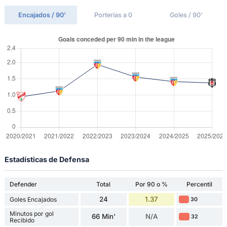
Encajados / 90'
Porterías a 0
Goles / 90'
Estadísticas de Defensa
Defender
Total
Por 90 o %
Percentil
24
1.37
Goles Encajados
30
Minutos por gol
66 Min'
N/A
32
Recibido