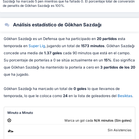
Sazdağı ha marcado 5 pen mientras que ha fallado 0. El porcentaje total de conversión
de penaltis de Gökhan Sazdağı es 100%.
Análisis estadístico de Gökhan Sazdağı
Gökhan Sazdağı es un Defensa que ha participado en
20 partidos
esta
temporada en
Super Lig
, jugando un total de
1573 minutos
. Gökhan Sazdağı
concede una media de
1.37 goles
cada 90 minutos que está en el campo.
Su porcentaje de porterías a 0 se sitúa actualmente en un
15%
. Eso significa
que Gökhan Sazdağı ha mantenido la portería a cero en
3 partidos de los 20
que ha jugado.
Gökhan Sazdağı ha marcado un total de
0 goles
lo que llevamos de
temporada, lo que le coloca como
24
en la lista de goleadores del
Besiktas
.
Minuto a Minuto
Marca un gol cada
N/A minutos (Sin goles)
Sin Asistencias