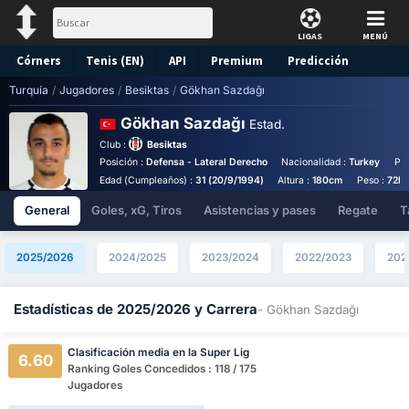
LIGAS
MENÚ
Córners
Tenis (EN)
API
Premium
Predicción
Turquía
/
Jugadores
/
Besiktas
/
Gökhan Sazdağı
Gökhan Sazdağı
Estad.
Club :
Besiktas
Posición :
Defensa - Lateral Derecho
Nacionalidad :
Turkey
Pie
Edad (Cumpleaños) :
31 (20/9/1994)
Altura :
180cm
Peso :
72k
General
Goles, xG, Tiros
Asistencias y pases
Regate
T
2025/2026
2024/2025
2023/2024
2022/2023
202
Estadísticas de 2025/2026 y Carrera
- Gökhan Sazdağı
Clasificación media en la Super Lig
6.60
Ranking Goles Concedidos : 118 / 175
Jugadores