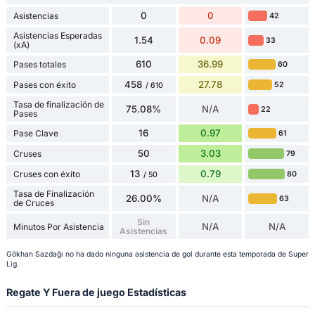
0
0
Asistencias
42
Asistencias Esperadas
1.54
0.09
33
(xA)
610
36.99
Pases totales
60
458
27.78
Pases con éxito
52
/ 610
Tasa de finalización de
75.08%
N/A
22
Pases
16
0.97
Pase Clave
61
50
3.03
Cruses
79
13
0.79
Cruses con éxito
80
/ 50
Tasa de Finalización
26.00%
N/A
63
de Cruces
Sin
N/A
N/A
Minutos Por Asistencia
Asistencias
Gökhan Sazdağı no ha dado ninguna asistencia de gol durante esta temporada de Super
Lig.
Regate Y Fuera de juego Estadísticas