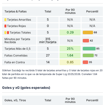
Por 90
Tarjetas & Faltas
Total
Percentil
minutos
5
N/A
N/A
Tarjetas Amarillas
0
N/A
N/A
Tarjetas Rojas
5
0.29
Tarjetas Totales
68
315
Minutos por Tarjeta
N/A
42
min'/tarjeta
Recibida
5
25%
Tarjetas Más de 0,5
85
27
1.64
Faltas Cometidas
72
14
0.85
Falta en Contra
35
Gökhan Sazdağı ha recibido 5 total de tarjetas amarillas y 0 total de tarjetas rojas en 20
total de partidos en lo que va de temporada de Super Lig 2025/2026. Cometen 1.64
faltas por 90 minutos.
Goles y xG (goles esperados)
Por 90
Goles, xG, Tiros
Total
Percentil
minutos