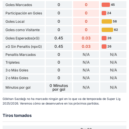
0
0
Goles Marcados
45
0
0
Participación en Goles
24
0
0
Goles Local
56
0
0
Goles como Visitante
62
0.45
0.03
Goles Esperados(xG)
26
0.45
0.03
xG Sin Penaltis (npxG)
26
0
N/A
N/A
Penaltis Marcados
0
N/A
N/A
Tripletes
0
N/A
N/A
3 o Más Goles
0
N/A
N/A
2 o Más Goles
0 Minutos
N/A
N/A
Minutos por gol
por gol
Gökhan Sazdağı no ha marcado ningún gol en lo que va de temporada de Super Lig
2025/2026. Veremos cómo se desenvuelve en los próximos partidos.
Tiros tomados