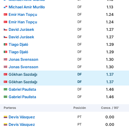
Michael Amir Murillo
1.13
DF
Emir Han Topçu
1.24
DF
Emir Han Topçu
1.24
DF
David Jurásek
1.27
DF
David Jurásek
1.27
DF
Tiago Djaló
1.29
DF
Tiago Djaló
1.29
DF
Jonas Svensson
1.30
DF
Jonas Svensson
1.30
DF
Gökhan Sazdağı
1.37
DF
Gökhan Sazdağı
1.37
DF
Gabriel Paulista
1.46
DF
Gabriel Paulista
1.46
DF
Porteros
Posición
Conce. / 90'
Devis Vásquez
0.00
PT
Devis Vásquez
0.00
PT