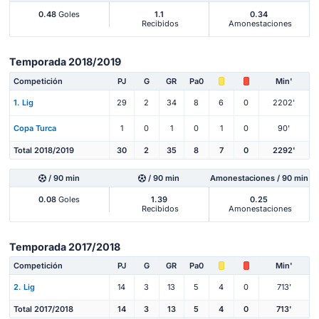
0.48
Goles
1.1
0.34
Recibidos
Amonestaciones
Temporada 2018/2019
Competición
PJ
G
GR
Pa0
Min'
1. Lig
29
2
34
8
6
0
2202'
Copa Turca
1
0
1
0
1
0
90'
Total 2018/2019
30
2
35
8
7
0
2292'
/ 90 min
/ 90 min
Amonestaciones / 90 min
0.08
Goles
1.39
0.25
Recibidos
Amonestaciones
Temporada 2017/2018
Competición
PJ
G
GR
Pa0
Min'
2. Lig
14
3
13
5
4
0
713'
Total 2017/2018
14
3
13
5
4
0
713'