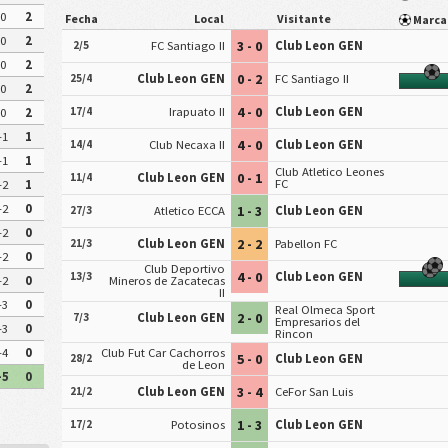
0
2
Fecha
Local
Visitante
Marc
0
2
3 - 0
2/5
FC Santiago II
Club Leon GEN
0
2
0 - 2
25/4
Club Leon GEN
FC Santiago II
0
2
4 - 0
17/4
Irapuato II
Club Leon GEN
0
2
-1
1
4 - 0
14/4
Club Necaxa II
Club Leon GEN
-1
1
Club Atletico Leones
0 - 1
11/4
Club Leon GEN
FC
-2
1
-2
0
1 - 3
27/3
Atletico ECCA
Club Leon GEN
-2
0
2 - 2
21/3
Club Leon GEN
Pabellon FC
-2
0
Club Deportivo
4 - 0
13/3
Club Leon GEN
-2
0
Mineros de Zacatecas
II
-3
0
Real Olmeca Sport
2 - 0
7/3
Club Leon GEN
Empresarios del
-3
0
Rincon
-4
0
Club Fut Car Cachorros
5 - 0
28/2
Club Leon GEN
de Leon
-5
0
3 - 4
21/2
Club Leon GEN
CeFor San Luis
1 - 3
17/2
Potosinos
Club Leon GEN