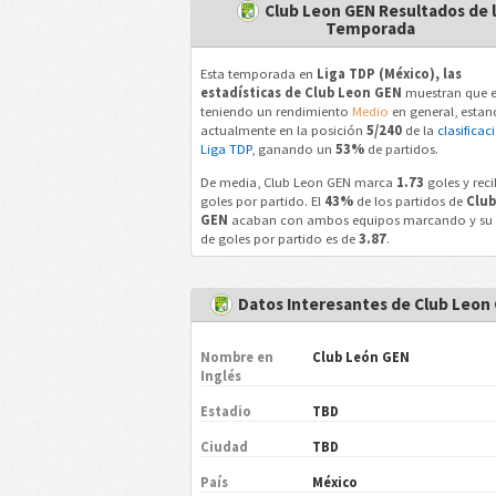
Club Leon GEN Resultados de 
Temporada
Esta temporada en
Liga TDP (México), las
estadísticas de Club Leon GEN
muestran que e
teniendo un rendimiento
Medio
en general, esta
actualmente en la posición
5/240
de la
clasificac
Liga TDP
, ganando un
53%
de partidos.
De media, Club Leon GEN marca
1.73
goles y rec
goles por partido. El
43%
de los partidos de
Club
GEN
acaban con ambos equipos marcando y su
de goles por partido es de
3.87
.
Datos Interesantes de Club Leon
Nombre en
Club León GEN
Inglés
Estadio
TBD
Ciudad
TBD
País
México