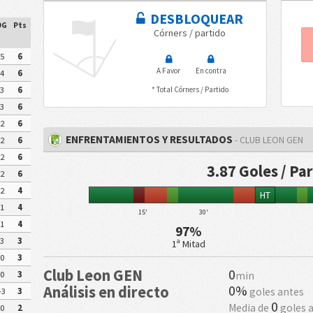
DESBLOQUEAR
DG
Pts
Córners / partido
5
6
A Favor
En contra
4
6
3
6
* Total Córners / Partido
3
6
2
6
ENFRENTAMIENTOS Y RESULTADOS
- CLUB LEON GEN
2
6
2
6
3.87 Goles / Pa
2
6
2
4
HT
1
4
15'
30'
1
4
97%
3
3
1ª Mitad
0
3
Club Leon GEN
0
min
0
3
0%
Análisis en directo
goles antes
-3
3
0
Media de
goles 
0
2