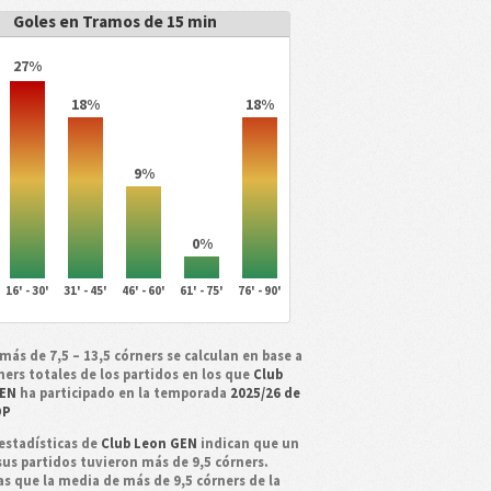
Goles en Tramos de 15 min
27%
18%
18%
9%
0%
16' - 30'
31' - 45'
46' - 60'
61' - 75'
76' - 90'
más de 7,5 – 13,5 córners se calculan en base a
ners totales de los partidos en los que
Club
GEN
ha participado en la temporada
2025/26 de
DP
estadísticas de
Club Leon GEN
indican que un
sus partidos tuvieron más de 9,5 córners.
as que la media de más de 9,5 córners de la