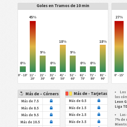
Goles en Tramos de 10 min
45%
27%
18%
18%
9%
9%
0%
0%
0%
0%
0' - 10'
11' -
21' -
31' -
41' -
51' -
61' -
71' -
81' -
0' - 15'
20'
30'
40'
50'
60'
70'
80'
90'
Los 
Más de - Tarjetas
Más de – Córners
los cór
Más de 0.5
Más de 7.5
Leon 
Liga T
Más de 1.5
Más de 8.5
Las 
Más de 2.5
Más de 9.5
?% de 
Más de 3.5
Más de 10.5
Mientr