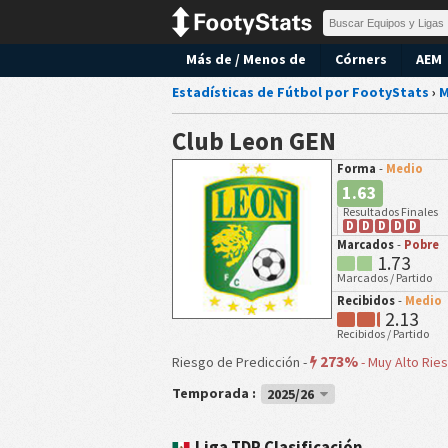
Más de / Menos de
Córners
AEM
Estadísticas de Fútbol por FootyStats
›
M
Club Leon GEN
Forma
-
Medio
1.63
Resultados Finales
D
D
D
D
D
Marcados
-
Pobre
1.73
Marcados / Partido
Recibidos
-
Medio
2.13
Recibidos / Partido
273%
Riesgo de Predicción -
-
Muy Alto Rie
Temporada :
2025/26
Liga TDP Clasificación