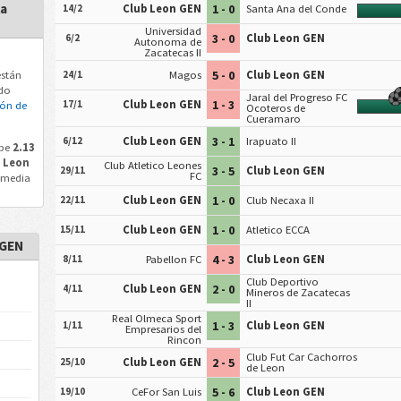
la
1 - 0
14/2
Club Leon GEN
Santa Ana del Conde
Universidad
3 - 0
6/2
Club Leon GEN
Autonoma de
Zacatecas II
5 - 0
stán
24/1
Magos
Club Leon GEN
ndo
Jaral del Progreso FC
1 - 3
17/1
Club Leon GEN
ión de
Ocoteros de
Cueramaro
3 - 1
6/12
Club Leon GEN
Irapuato II
ibe
2.13
 Leon
Club Atletico Leones
3 - 5
29/11
Club Leon GEN
FC
 media
1 - 0
22/11
Club Leon GEN
Club Necaxa II
1 - 0
15/11
Club Leon GEN
Atletico ECCA
 GEN
4 - 3
8/11
Pabellon FC
Club Leon GEN
Club Deportivo
2 - 0
4/11
Club Leon GEN
Mineros de Zacatecas
II
Real Olmeca Sport
1 - 3
1/11
Club Leon GEN
Empresarios del
Rincon
Club Fut Car Cachorros
2 - 5
25/10
Club Leon GEN
de Leon
5 - 6
19/10
CeFor San Luis
Club Leon GEN