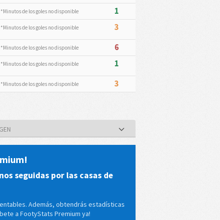
1
*Minutos de los goles no disponible
3
*Minutos de los goles no disponible
6
*Minutos de los goles no disponible
1
*Minutos de los goles no disponible
3
*Minutos de los goles no disponible
 GEN
remium!
nos seguidas por las casas de
rentables. Además, obtendrás estadísticas
ríbete a FootyStats Premium ya!