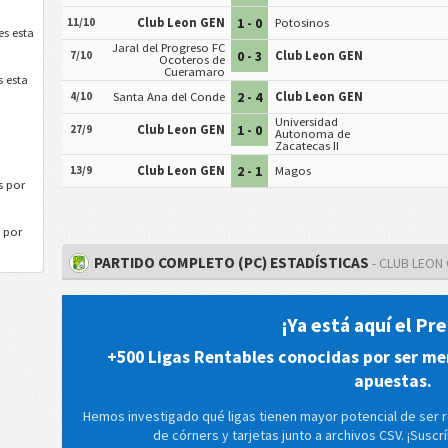
1 - 0
11/10
Club Leon GEN
Potosinos
es esta
Jaral del Progreso FC
0 - 3
7/10
Club Leon GEN
Ocoteros de
Cueramaro
 esta
2 - 4
4/10
Santa Ana del Conde
Club Leon GEN
Universidad
1 - 0
27/9
Club Leon GEN
Autonoma de
Zacatecas II
2 - 1
13/9
Club Leon GEN
Magos
s por
 por
PARTIDO COMPLETO (PC) ESTADÍSTICAS
- CLUB LEON
¡Ya está aquí el P
+500 Ligas Rentables conocidas por ser me
apuestas.
Hemos investigado qué ligas tienen mayor potencial de ser 
de córners y tarjetas junto a archivos CSV. ¡Susc