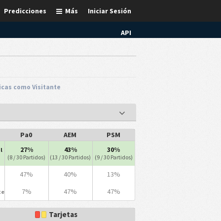
Predicciones
Más
Iniciar Sesión
API
icas como Visitante
Pa0
AEM
PSM
27%
43%
30%
l
(8 / 30 Partidos)
(13 / 30 Partidos)
(9 / 30 Partidos)
47%
40%
13%
7%
47%
47%
te
Tarjetas