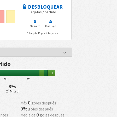
DESBLOQUEAR
Tarjetas / partido
Más Alto
Más Bajo
* Tarjeta Roja = 2 tarjetas.
rtido
FT
60'
75'
3%
2ª Mitad
0
Máx
goles después
0%
goles después
0
antes
Media de
goles después