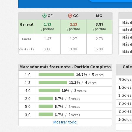
GF
GC
MG
Más d
1.73
2.13
3.87
General
/ partido
/ partido
/ partido
Más d
Más d
1.47
1.27
2.73
Local
Más d
2.00
3.00
5.00
Visitante
Más d
Marcador más frecuente - Partido Completo
Gole
1-0
16.7%
/
5
veces
4
Goles
1-3
13.3%
/
4
veces
1
Goles
4-0
10%
/
3
veces
3
Goles
2-0
6.7%
/
2
veces
7
Goles
5-0
6.7%
/
2
veces
2
Goles
3-0
6.7%
/
2
veces
5
Goles
Mostrar todo