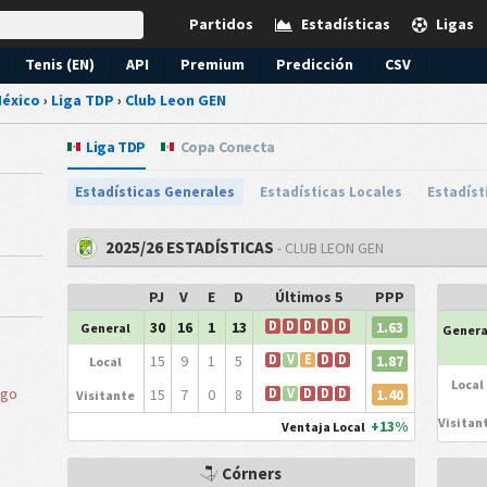
Partidos
Estadísticas
Ligas
Tenis (EN)
API
Premium
Predicción
CSV
éxico
›
Liga TDP
›
Club Leon GEN
Liga TDP
Copa Conecta
Estadísticas Generales
Estadísticas Locales
Estadíst
2025/26 ESTADÍSTICAS
- CLUB LEON GEN
PJ
V
E
D
Últimos 5
PPP
1.63
30
16
1
13
D
D
D
D
D
General
Genera
1.87
15
9
1
5
D
V
E
D
D
Local
Local
sgo
1.40
15
7
0
8
D
V
D
D
D
Visitante
Visitan
+13%
Ventaja Local
Córners