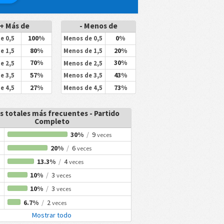
+ Más de
- Menos de
100%
0%
e 0,5
Menos de 0,5
80%
20%
e 1,5
Menos de 1,5
70%
30%
e 2,5
Menos de 2,5
57%
43%
e 3,5
Menos de 3,5
27%
73%
e 4,5
Menos de 4,5
s totales más frecuentes - Partido
Completo
30%
/
9
veces
20%
/
6
veces
13.3%
/
4
veces
10%
/
3
veces
10%
/
3
veces
6.7%
/
2
veces
Mostrar todo