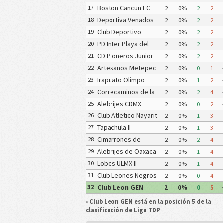
FC Matamoros II
FC
Boston Cancun FC
17
2
0%
2
2
Deportiva Venados
18
2
0%
2
2
FC II
Club Deportivo
19
2
0%
2
2
Zitacuaro II
PD Inter Playa del
20
2
0%
2
2
Carmen AC II
CD Pioneros Junior
21
2
0%
2
2
CD Pioneros de
Artesanos Metepec
22
2
0%
0
1
Cancun II
FC II
Irapuato Olimpo
23
2
0%
1
2
Correcaminos de la
24
2
0%
2
4
UAT III
Alebrijes CDMX
25
2
0%
0
2
Club Atletico Nayarit
26
2
0%
1
3
Tapachula II
27
2
0%
1
3
Cimarrones de
28
2
0%
2
4
Sonora FC II
Alebrijes de Oaxaca
29
2
0%
1
4
FC
Lobos ULMX II
30
2
0%
1
4
Club Leones Negros
31
2
0%
0
4
de la Universidad de
Club Leon GEN
32
2
0%
0
5
Guadalajara III
•
Club Leon GEN está en la posición 5 de la
clasificación de Liga TDP