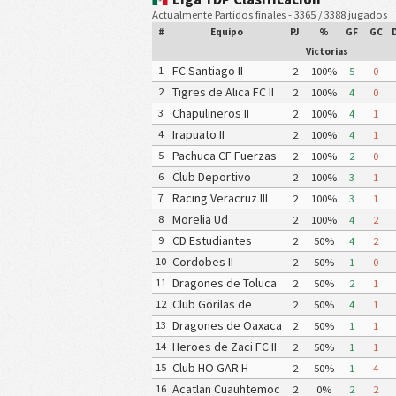
Actualmente Partidos finales - 3365 / 3388 jugados
#
Equipo
PJ
%
GF
GC
Victorias
FC Santiago II
1
2
100%
5
0
Tigres de Alica FC II
2
2
100%
4
0
Chapulineros II
3
2
100%
4
1
Irapuato II
4
2
100%
4
1
Pachuca CF Fuerzas
5
2
100%
2
0
Basicas Pachuca CF III
Club Deportivo
6
2
100%
3
1
Mineros de
Racing Veracruz III
7
2
100%
3
1
Zacatecas II
Morelia Ud
8
2
100%
4
2
Michoacana
CD Estudiantes
9
2
50%
4
2
Tecos II
Cordobes II
10
2
50%
1
0
Dragones de Toluca
11
2
50%
2
1
II
Club Gorilas de
12
2
50%
4
1
Juanacatlan II
Dragones de Oaxaca
13
2
50%
1
1
II
Heroes de Zaci FC II
14
2
50%
1
1
Club HO GAR H
15
2
50%
1
4
Matamoros Gavilanes
Acatlan Cuauhtemoc
16
2
0%
2
2