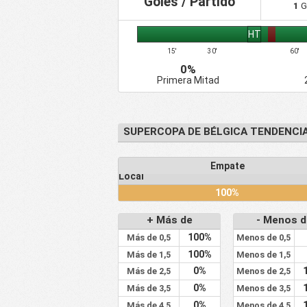
Goles / Partido
1
G
HT
15'
30'
60'
0%
Primera Mitad
SUPERCOPA DE BÉLGICA TENDENCI
Victoria
Empate
Local
0%
100%
+ Más de
- Menos d
100%
Más de 0,5
Menos de 0,5
100%
Más de 1,5
Menos de 1,5
0%
Más de 2,5
Menos de 2,5
0%
Más de 3,5
Menos de 3,5
0%
Más de 4,5
Menos de 4,5