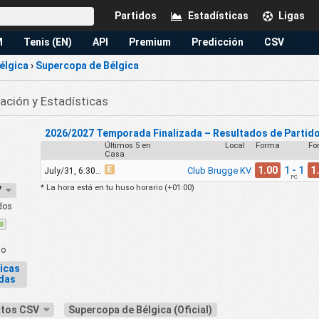
Partidos
Estadísticas
Ligas
M
Tenis (EN)
API
Premium
Predicción
CSV
élgica
›
Supercopa de Bélgica
cación y Estadísticas
2026/2027 Temporada Finalizada – Resultados de Partid
Últimos 5 en
Local
Forma
Fo
Casa
E
1.00
1 - 1
1
Club Brugge KV
July/31, 6:30pm
PC
* La hora está en tu huso horario (
+01:00
)
27
dos
do
icas
adas
atos CSV
Supercopa de Bélgica (Oficial)