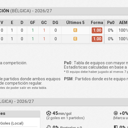
CIÓN
(BÉLGICA) - 2026/27
V
E
D
GF
GC
DG
Últimos 5
Forma
Pa0
AEM
1.00
0
1
0
1
1
0
E
0%
100
1.00
0
1
0
1
1
0
E
0%
100
la competición.
Pa0
: Tabla de equipos con mayor 
Estadísticas calculadas en base a
* El equipo debe haber jugado al menos 7 pa
de partidos donde ambos equipos
PSM
: Partidos donde este equipo 
de competición regular.
es de poder salir en esta tabla.
LGICA) - 2026/27
45
0
les
min/gol
+
(2 goles en 1 partidos)
(Marca u
Goles (Local)
0%
0%
Porterías a 0