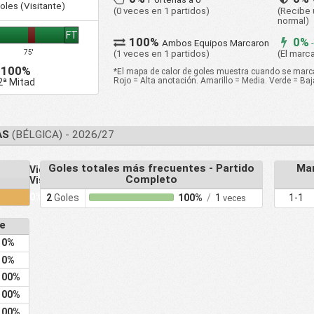
oles (Visitante)
(0 veces en 1 partidos)
(Recibe 
normal)
FT
100%
0%
Ambos Equipos Marcaron
-
(1 veces en 1 partidos)
(El marc
75'
100%
*El mapa de calor de goles muestra cuando se marcar
Rojo = Alta anotación. Amarillo = Media. Verde = Ba
2ª Mitad
AS
(BÉLGICA) - 2026/27
Goles totales más frecuentes - Partido
Mar
Victoria
Completo
Visitante
0%
2
Goles
100%
/
1
1-1
veces
e
0%
0%
100%
100%
100%