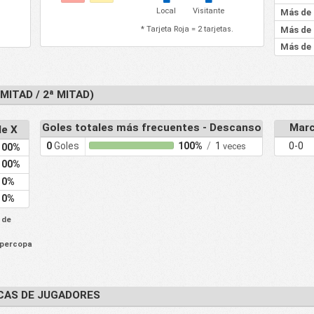
Local
Visitante
Más de 
* Tarjeta Roja = 2 tarjetas.
Más de 
Más de 
MITAD / 2ª MITAD)
Goles totales más frecuentes - Descanso
Marc
de X
0
Goles
100%
/
1
0-0
veces
100%
100%
0%
0%
 de
upercopa
CAS DE JUGADORES