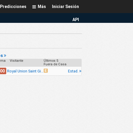
Predicciones
Más
Iniciar Sesión
API
os
rma
Visitante
Últimos 5
Fuera de Casa
E
.00
Estad.
Royal Union Saint Gilloise