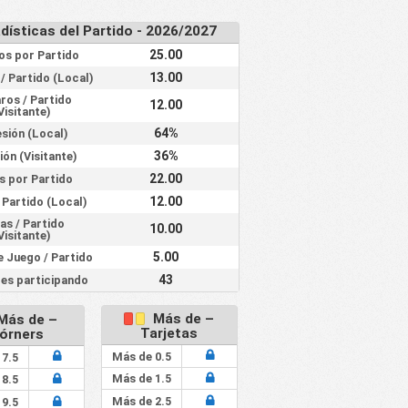
dísticas del Partido - 2026/2027
25.00
os por Partido
13.00
/ Partido (Local)
ros / Partido
12.00
Visitante)
64%
sión (Local)
36%
ón (Visitante)
22.00
s por Partido
12.00
 Partido (Local)
as / Partido
10.00
Visitante)
5.00
e Juego / Partido
43
es participando
Más de –
Más de –
Tarjetas
órners
Más de 0.5
 7.5
Más de 1.5
 8.5
Más de 2.5
 9.5