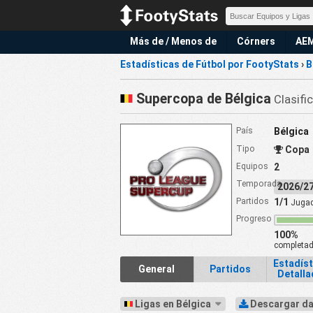
Más de / Menos de
Córners
AE
Estadísticas de Fútbol por FootyStats
›
B
Supercopa de Bélgica
Clasifi
País
Bélgica
Tipo
Copa
Equipos
2
Temporada
2026/
Partidos
1/1
Juga
Progreso
100%
completa
Estadíst
General
Partidos
Detall
Ligas en Bélgica
Descargar d