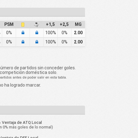
PSM
+1,5
+2,5
MG
%
0%
100%
0%
2.00
%
0%
100%
0%
2.00
número de partidos sin conceder goles.
 competición doméstica solo.
rtidos antes de poder salir en esta tabla.
no ha logrado marcar.
%
Ventaja de ATQ Local
n 0% más goles de lo normal)
Ventaja de DEF Local