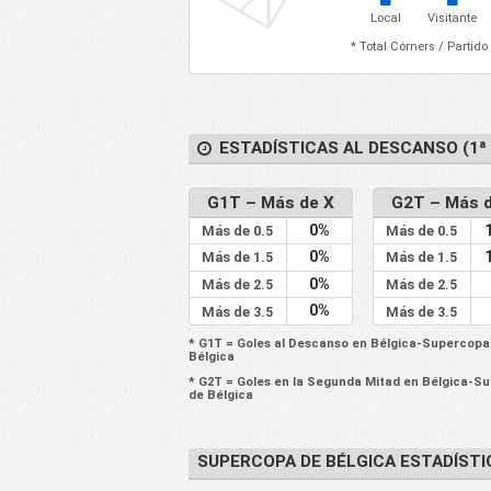
Local
Visitante
* Total Córners / Partido
ESTADÍSTICAS AL DESCANSO (1ª 
G1T – Más de X
G2T – Más 
0%
Más de 0.5
Más de 0.5
0%
Más de 1.5
Más de 1.5
0%
Más de 2.5
Más de 2.5
0%
Más de 3.5
Más de 3.5
* G1T = Goles al Descanso en Bélgica-Supercopa
Bélgica
* G2T = Goles en la Segunda Mitad en Bélgica-S
de Bélgica
SUPERCOPA DE BÉLGICA ESTADÍSTI