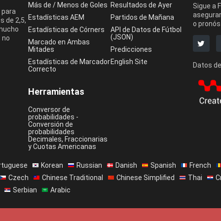
Más de / Menos de Goles
Resultados de Ayer
Sigue a 
 para
asegurar
Estadísticas AEM
Partidos de Mañana
 de 2,5,
o pronóst
 mucho
Estadísticas de Córners
API de Datos de Fútbol
(JSON)
, no
Marcado en Ambas
Mitades
Predicciones
Estadísticas de Marcador
English Site
Datos de
Correcto
Herramientas
Conversor de
probabilidades -
Conversión de
probabilidades
Decimales, Fraccionarias
y Cuotas Americanas
rtuguese
Korean
Russian
Danish
Spanish
French
Czech
Chinese Traditional
Chinese Simplified
Thai
C
Serbian
Arabic
eporte Rey
Contáctanos
Sobr