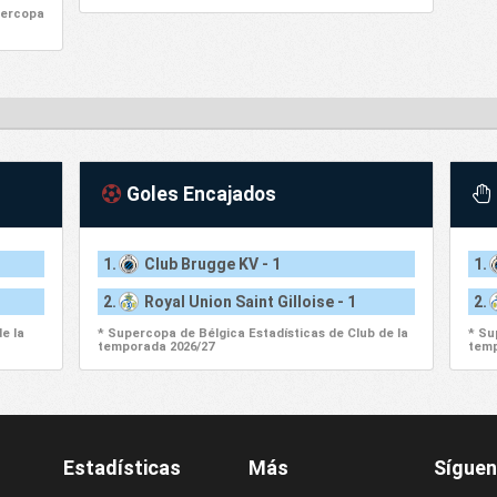
percopa
Goles Encajados
1.
Club Brugge KV - 1
1.
2.
Royal Union Saint Gilloise - 1
2.
e la
* Supercopa de Bélgica Estadísticas de Club de la
* Su
temporada 2026/27
temp
Estadísticas
Más
Sígue