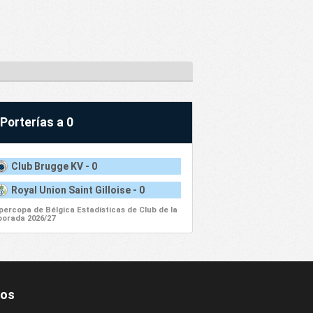
Porterías a 0
Club Brugge KV - 0
Royal Union Saint Gilloise - 0
percopa de Bélgica Estadísticas de Club de la
orada 2026/27
nos