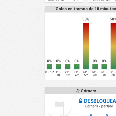
Goles en tramos de 10 minuto
50%
50
0%
0%
0%
0%
0%
0%
0' - 10'
11' -
21' -
31' -
41' -
51' -
61' -
71' 
20'
30'
40'
50'
60'
70'
80'
Córners
DESBLOQUEA
Córners / partido