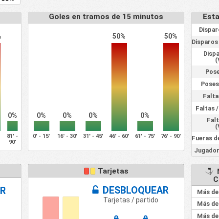
s
Goles en tramos de 15 minutos
Esta
Dispar
%
50%
50%
Disparos 
Dispa
(
Pose
Posesi
Falta
Faltas /
0%
0%
0%
0%
0%
Falt
(
-
81' -
0' - 15'
16' - 30'
31' - 45'
46' - 60'
61' - 75'
76' - 90'
Fueras d
90'
Jugador
Tarjetas
C
DESBLOQUEAR
R
Más de
Tarjetas / partido
Más de
Más de