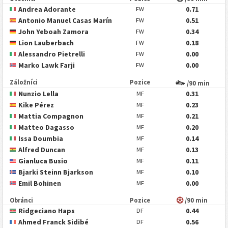
Andrea Adorante
0.71
FW
Antonio Manuel Casas Marín
0.51
FW
John Yeboah Zamora
0.34
FW
Lion Lauberbach
0.18
FW
Alessandro Pietrelli
0.00
FW
Marko Lawk Farji
0.00
FW
Záložníci
Pozice
/90 min
Nunzio Lella
0.31
MF
Kike Pérez
0.23
MF
Mattia Compagnon
0.21
MF
Matteo Dagasso
0.20
MF
Issa Doumbia
0.14
MF
Alfred Duncan
0.13
MF
Gianluca Busio
0.11
MF
Bjarki Steinn Bjarkson
0.10
MF
Emil Bohinen
0.00
MF
Obránci
Pozice
/90 min
Ridgeciano Haps
0.44
DF
Ahmed Franck Sidibé
0.56
DF