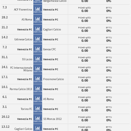
0.00
0%
Bergamasca Calcio
Statistiky
7.3
Průměr gólů:
BTTS:
ACF Fiorentina
Venezia FC
0.00
0%
Statistiky
28.2
Průměr gólů:
BTTS:
AS Roma
Venezia FC
0.00
0%
Statistiky
21.2
Průměr gólů:
BTTS:
Venezia FC
Cagliari Calcio
0.00
0%
Statistiky
14.2
Průměr gólů:
BTTS:
Udinese Calcio
Venezia FC
0.00
0%
Statistiky
7.2
Průměr gólů:
BTTS:
Venezia FC
Genoa CFC
0.00
0%
Statistiky
31.1
Průměr gólů:
BTTS:
SS Lazio
Venezia FC
0.00
0%
Statistiky
24.1
Průměr gólů:
BTTS:
FC Internazionale
Venezia FC
0.00
0%
Milano
Statistiky
17.1
Průměr gólů:
BTTS:
Venezia FC
Frosinone Calcio
0.00
0%
Statistiky
10.1
Průměr gólů:
BTTS:
Parma Calcio 1913
Venezia FC
0.00
0%
Statistiky
6.1
Průměr gólů:
BTTS:
Venezia FC
AS Roma
0.00
0%
Statistiky
3.1
Průměr gólů:
BTTS:
Torino FC
Venezia FC
0.00
0%
Statistiky
20.12
Průměr gólů:
BTTS:
Venezia FC
SS Monza 1912
0.00
0%
Statistiky
13.12
Průměr gólů:
BTTS:
Cagliari Calcio
Venezia FC
0.00
0%
Statistiky