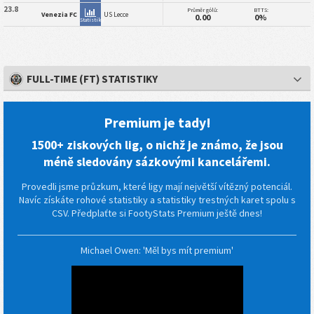
23.8
Průměr gólů:
BTTS:
Venezia FC
US Lecce
0.00
0%
Statistiky
FULL-TIME (FT) STATISTIKY
Premium je tady!
1500+ ziskových lig, o nichž je známo, že jsou
méně sledovány sázkovými kancelářemi.
Provedli jsme průzkum, které ligy mají největší vítězný potenciál.
Navíc získáte rohové statistiky a statistiky trestných karet spolu s
CSV. Předplaťte si FootyStats Premium ještě dnes!
Michael Owen: 'Měl bys mít premium'