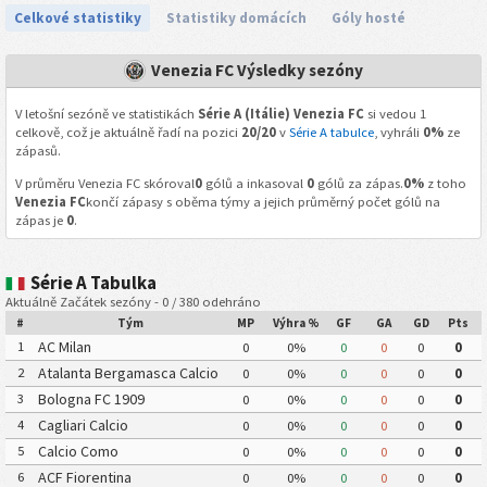
Celkové statistiky
Statistiky domácích
Góly hosté
Venezia FC Výsledky sezóny
V letošní sezóně ve statistikách
Série A (Itálie) Venezia FC
si vedou 1
celkově, což je aktuálně řadí na pozici
20/20
v
Série A tabulce
, vyhráli
0%
ze
zápasů.
V průměru Venezia FC skóroval
0
gólů a inkasoval
0
gólů za zápas.
0%
z toho
Venezia FC
končí zápasy s oběma týmy a jejich průměrný počet gólů na
zápas je
0
.
Série A Tabulka
Aktuálně Začátek sezóny - 0 / 380 odehráno
#
Tým
MP
Výhra %
GF
GA
GD
Pts
AC Milan
1
0
0%
0
0
0
0
Atalanta Bergamasca Calcio
2
0
0%
0
0
0
0
Bologna FC 1909
3
0
0%
0
0
0
0
Cagliari Calcio
4
0
0%
0
0
0
0
Calcio Como
5
0
0%
0
0
0
0
ACF Fiorentina
6
0
0%
0
0
0
0