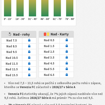
0' - 15'
16' - 30'
31' - 45'
46' - 60'
61' - 75'
76' - 90'
Nad - Karty
Nad - rohy
Nad 0.5
Nad 7.5
Nad 1.5
Nad 8.5
Nad 2.5
Nad 9.5
Nad 3.5
Nad 10.5
Nad 4.5
Nad 11.5
Nad 5.5
Nad 12.5
Nad 6.5
Nad 13.5
Více než 7,5 ~ 13,5 rohů se počítá z celkového počtu rohů v zápase,
kterého se
Venezia FC
zúčastnil v
2026/27 v Série A
Venezia FC
statistiky ukazují, že ?% jejich zápasů nasbíralo více než
9,5 rohů. Zatímco
2026/27 Série A
má průměr ?% za více než 9,5.
?% z Venezia FC
zápasů s více než 3,5 trestnými kartami. Ve