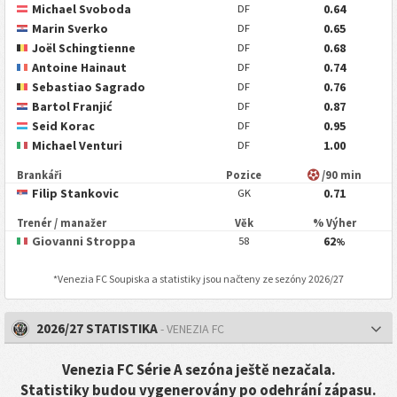
Michael Svoboda
0.64
DF
Marin Sverko
0.65
DF
Joël Schingtienne
0.68
DF
Antoine Hainaut
0.74
DF
Sebastiao Sagrado
0.76
DF
Bartol Franjić
0.87
DF
Seid Korac
0.95
DF
Michael Venturi
1.00
DF
Brankáři
Pozice
/90 min
Filip Stankovic
0.71
GK
Trenér / manažer
Věk
% Výher
Giovanni Stroppa
62
58
%
*
Venezia FC
Soupiska a statistiky jsou načteny ze sezóny 2026/27
2026/27 STATISTIKA
- VENEZIA FC
Venezia FC Série A sezóna ještě nezačala.
Statistiky budou vygenerovány po odehrání zápasu.