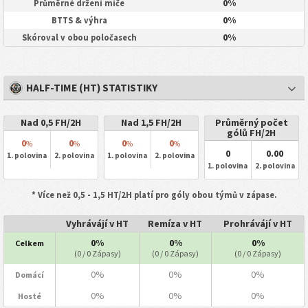
0%
Průměrné držení míče
0%
BTTS & výhra
0%
Skóroval v obou poločasech
HALF-TIME (HT) STATISTIKY
Nad 0,5 FH/2H
Nad 1,5 FH/2H
Průměrný počet
gólů FH/2H
0
0
0
0
%
%
%
%
0
0.00
1. polovina
2. polovina
1. polovina
2. polovina
1. polovina
2. polovina
* Více než 0,5 - 1,5 HT/2H platí pro góly obou týmů v zápase.
Vyhrávájí v HT
Remíza v HT
Prohrávájí v HT
0%
0%
0%
Celkem
(0 / 0 Zápasy)
(0 / 0 Zápasy)
(0 / 0 Zápasy)
0%
0%
0%
Domácí
0%
0%
0%
Hosté