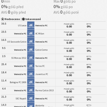
0
0
min
Max
gólů po
0%
0%
gólů před
gólů po
0
0
AVG
góly před
AVG
gólů poté
Hodnoceno
|
Inkasované
30.5
Průměr gólů:
BTTS:
US Lecce
Venezia FC
0.00
0%
Statistiky
23.5
Průměr gólů:
BTTS:
Venezia FC
AC Milan
0.00
0%
Statistiky
16.5
Průměr gólů:
BTTS:
US Sassuolo Calcio
Venezia FC
0.00
0%
Statistiky
9.5
Průměr gólů:
BTTS:
Venezia FC
Calcio Como
0.00
0%
Statistiky
2.5
Průměr gólů:
BTTS:
SS Monza 1912
Venezia FC
0.00
0%
Statistiky
25.4
Průměr gólů:
BTTS:
Venezia FC
Torino FC
0.00
0%
Statistiky
18.4
Průměr gólů:
BTTS:
Venezia FC
Juventus FC
0.00
0%
Statistiky
11.4
Průměr gólů:
BTTS:
Bologna FC 1909
Venezia FC
0.00
0%
Statistiky
4.4
Průměr gólů:
BTTS:
Venezia FC
Parma Calcio 1913
0.00
0%
Statistiky
21.3
Průměr gólů:
BTTS:
SSC Napoli
Venezia FC
0.00
0%
Statistiky
14.3
Průměr gólů:
BTTS:
Atalanta
Venezia FC