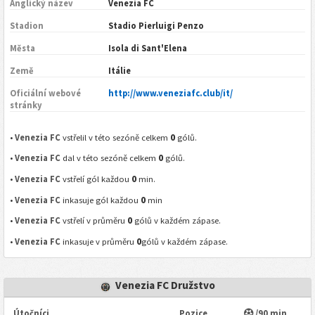
Anglický název
Venezia FC
Stadion
Stadio Pierluigi Penzo
Města
Isola di Sant'Elena
Země
Itálie
Oficiální webové
http://www.veneziafc.club/it/
stránky
0
•
Venezia FC
vstřelil v této sezóně celkem
gólů.
0
•
Venezia FC
dal v této sezóně celkem
gólů.
0
•
Venezia FC
vstřelí gól každou
min.
0
•
Venezia FC
inkasuje gól každou
min
0
•
Venezia FC
vstřelí v průměru
gólů v každém zápase.
0
•
Venezia FC
inkasuje v průměru
gólů v každém zápase.
Venezia FC Družstvo
Útočníci
Pozice
/90 min