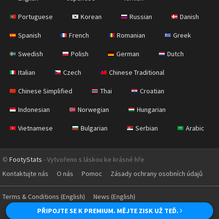
Portuguese
Korean
Russian
Danish
Spanish
French
Romanian
Greek
Swedish
Polish
German
Dutch
Italian
Czech
Chinese Traditional
Chinese Simplified
Thai
Croatian
Indonesian
Norwegian
Hungarian
Vietnamese
Bulgarian
Serbian
Arabic
©
FootyStats
- Vytvořeno s láskou ke krásné hře
Kontaktujte nás
O nás
Pomoc
Zásady ochrany osobních údajů
Terms & Conditions (English)
News (English)
PŘIPOJTE SE K PREMIUM. MĚJTE ZISK UŽ TEĎ.