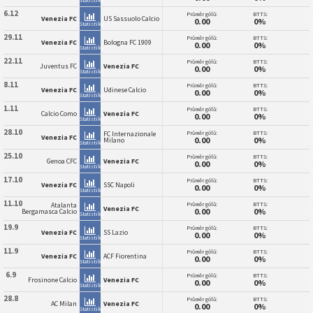
6.12
Průměr gólů:
BTTS:
Venezia FC
US Sassuolo Calcio
0.00
0%
Statistiky
29.11
Průměr gólů:
BTTS:
Venezia FC
Bologna FC 1909
0.00
0%
Statistiky
22.11
Průměr gólů:
BTTS:
Juventus FC
Venezia FC
0.00
0%
Statistiky
8.11
Průměr gólů:
BTTS:
Venezia FC
Udinese Calcio
0.00
0%
Statistiky
1.11
Průměr gólů:
BTTS:
Calcio Como
Venezia FC
0.00
0%
Statistiky
28.10
Průměr gólů:
BTTS:
FC Internazionale
Venezia FC
0.00
0%
Milano
Statistiky
25.10
Průměr gólů:
BTTS:
Genoa CFC
Venezia FC
0.00
0%
Statistiky
17.10
Průměr gólů:
BTTS:
Venezia FC
SSC Napoli
0.00
0%
Statistiky
11.10
Průměr gólů:
BTTS:
Atalanta
Venezia FC
0.00
0%
Bergamasca Calcio
Statistiky
19.9
Průměr gólů:
BTTS:
Venezia FC
SS Lazio
0.00
0%
Statistiky
11.9
Průměr gólů:
BTTS:
Venezia FC
ACF Fiorentina
0.00
0%
Statistiky
6.9
Průměr gólů:
BTTS:
Frosinone Calcio
Venezia FC
0.00
0%
Statistiky
28.8
Průměr gólů:
BTTS:
AC Milan
Venezia FC
0.00
0%
Statistiky