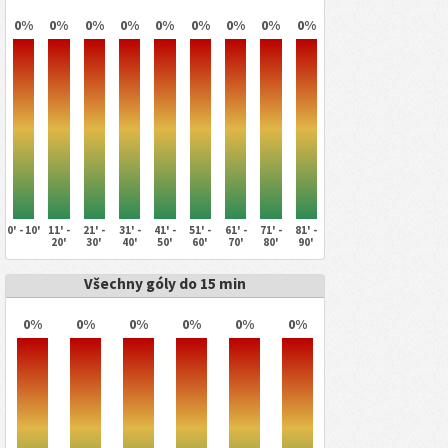
0%
0%
0%
0%
0%
0%
0%
0%
0%
0' - 10'
11' -
21' -
31' -
41' -
51' -
61' -
71' -
81' -
20'
30'
40'
50'
60'
70'
80'
90'
Všechny góly do 15 min
0%
0%
0%
0%
0%
0%