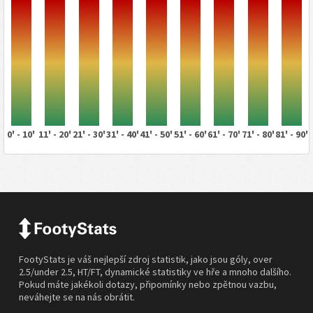
0' - 10'
11' - 20'
21' - 30'
31' - 40'
41' - 50'
51' - 60'
61' - 70'
71' - 80'
81' - 90'
FootyStats je váš nejlepší zdroj statistik, jako jsou góly, over
2.5/under 2.5, HT/FT, dynamické statistiky ve hře a mnoho dalšího.
Pokud máte jakékoli dotazy, připomínky nebo zpětnou vazbu,
neváhejte se na nás obrátit.