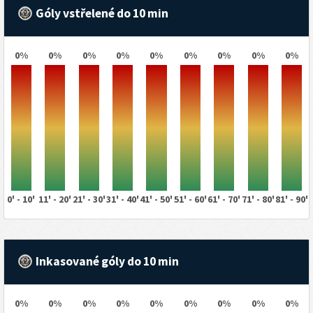
Góly vstřelené do 10 min
0%
0%
0%
0%
0%
0%
0%
0%
0%
0' - 10'
11' - 20'
21' - 30'
31' - 40'
41' - 50'
51' - 60'
61' - 70'
71' - 80'
81' - 90'
Inkasované góly do 10 min
0%
0%
0%
0%
0%
0%
0%
0%
0%