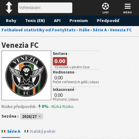
LIGY
MENU
Rohy
Tenis (EN)
API
Premium
Předpověď
Fotbalové statistiky od FootyStats
›
Itálie
›
Série A
›
Venezia FC
Venezia FC
Sestava
-
0.00
Výsledek v plném čase
Hodnoceno
-
0.00
Počet vstřelených gólů /zápas
Inkasované
-
0.00
Přiznaný /zápas
0%
Riziko předpovědi -
-
Nízká Riziko
Sezóna :
2026/27
Série A
Italský pohár