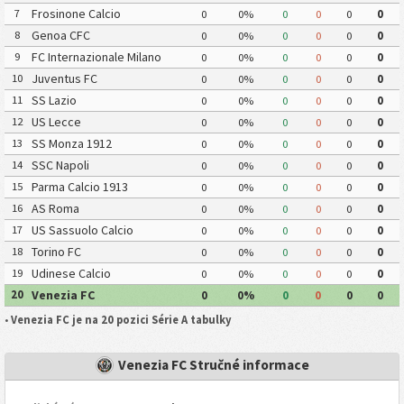
Frosinone Calcio
7
0
0%
0
0
0
0
Genoa CFC
8
0
0%
0
0
0
0
FC Internazionale Milano
9
0
0%
0
0
0
0
Juventus FC
10
0
0%
0
0
0
0
SS Lazio
11
0
0%
0
0
0
0
US Lecce
12
0
0%
0
0
0
0
SS Monza 1912
13
0
0%
0
0
0
0
SSC Napoli
14
0
0%
0
0
0
0
Parma Calcio 1913
15
0
0%
0
0
0
0
AS Roma
16
0
0%
0
0
0
0
US Sassuolo Calcio
17
0
0%
0
0
0
0
Torino FC
18
0
0%
0
0
0
0
Udinese Calcio
19
0
0%
0
0
0
0
Venezia FC
20
0
0%
0
0
0
0
•
Venezia FC je na 20 pozici Série A tabulky
Venezia FC Stručné informace