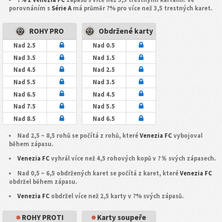
porovnáním s
Série A
má průměr ?% pro více než 3,5 trestných karet.
ROHY PRO
Obdržené karty
Nad 2.5
Nad 0.5
Nad 3.5
Nad 1.5
Nad 4.5
Nad 2.5
Nad 5.5
Nad 3.5
Nad 6.5
Nad 4.5
Nad 7.5
Nad 5.5
Nad 8.5
Nad 6.5
Nad 2,5 ~ 8,5 rohů se počítá z rohů, které
Venezia FC
vybojoval
během zápasu.
Venezia FC
vyhrál více než 4,5 rohových kopů v ?％ svých zápasech.
Nad 0,5 ~ 6,5 obdržených karet se počítá z karet, které
Venezia FC
obdržel během zápasu.
Venezia FC
obdržel více než 2,5 karty v ?% svých zápasů.
ROHY PROTI
Karty soupeře