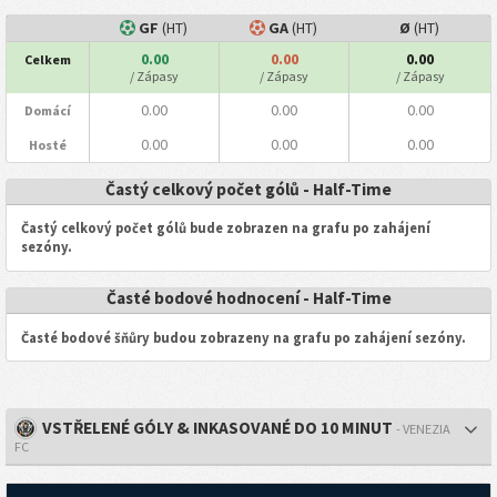
GF
(HT)
GA
(HT)
Ø
(HT)
0.00
0.00
0.00
Celkem
/ Zápasy
/ Zápasy
/ Zápasy
0.00
0.00
0.00
Domácí
0.00
0.00
0.00
Hosté
Častý celkový počet gólů - Half-Time
Častý celkový počet gólů bude zobrazen na grafu po zahájení
sezóny.
Časté bodové hodnocení - Half-Time
Časté bodové šňůry budou zobrazeny na grafu po zahájení sezóny.
VSTŘELENÉ GÓLY & INKASOVANÉ DO 10 MINUT
- VENEZIA
FC