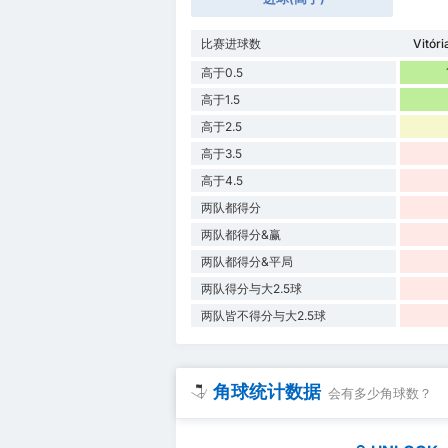
比赛进球数
Vitór
高于0.5
高于1.5
高于2.5
高于3.5
高于4.5
两队都得分
两队都得分&赢
两队都得分&平局
两队得分与大2.5球
两队皆不得分与大2.5球
角球统计数据
会有多少角球数？