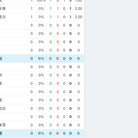
莫
1
100%
1
0
1
3
1.00
卡奥
1
0%
1
1
0
1
2.00
里尔
1
0%
1
1
0
1
2.00
0
0%
0
0
0
0
0
0
0%
0
0
0
0
0
0
0%
0
0
0
0
0
0
0%
0
0
0
0
0
拉
0
0%
0
0
0
0
0
0
0%
0
0
0
0
0
特
0
0%
0
0
0
0
0
塞
0
0%
0
0
0
0
0
0
0%
0
0
0
0
0
维
0
0%
0
0
0
0
0
拉拉
0
0%
0
0
0
0
0
0
0%
0
0
0
0
0
月13日
体育
0
0%
0
0
0
0
0
拉
0
斯
0
0%
0
0
0
0
0
斯
1