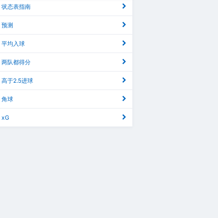
OS 状态表指南
S 预测
OS 平均入球
OS 两队都得分
S 高于2.5进球
S 角球
 xG