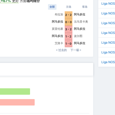
是
+67%
更好
方面
场均得分
Liga N
全部
主场
客场
Liga NO
布拉加
阿马多拉
2 - 2
阿马多拉
法马里卡奥
0 - 0
Liga N
莫雷伦塞
阿马多拉
3 - 2
Liga N
阿马多拉
波尔图
1 - 2
Liga NO
艾路卡
阿马多拉
1 - 0
过去的
下一埸
Liga NO
Liga NOS