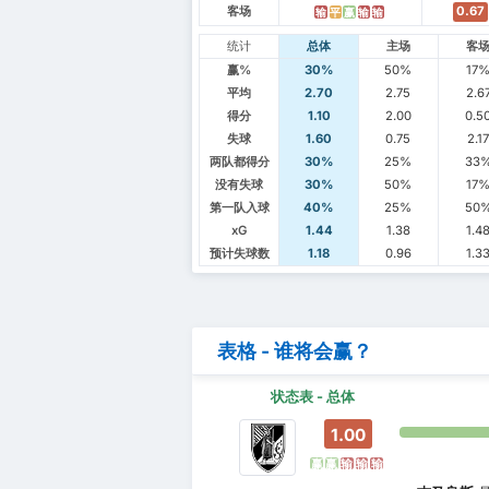
客场
0.67
输
平
赢
输
输
统计
总体
主场
客
赢%
30%
50%
17
平均
2.70
2.75
2.6
得分
1.10
2.00
0.5
失球
1.60
0.75
2.1
两队都得分
30%
25%
33
没有失球
30%
50%
17
第一队入球
40%
25%
50
xG
1.44
1.38
1.4
预计失球数
1.18
0.96
1.3
表格 - 谁将会赢？
状态表 - 总体
1.00
赢
赢
输
输
输