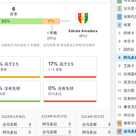
马里迪
1
6
法马里
2
赛事
埃斯托
3
83%
17%
0%
维塞
4
Estrela Amadora
阿维卡
1 平局
5
(0%)
(17%)
本菲卡
6
5 次获胜且 阿马多拉 0 次获胜。 吉马良斯 和 阿马多拉之间有1次交锋在
国民队
7
阿马多
8
%
17%
高于2.5
高于3.5
艾路卡
9
6 赛事
1 / 6 赛事
吉维森
10
莫雷伦
11
%
0%
没有失球
没有失球
波尔图
12
良斯
阿马多拉
里奥阿
13
桑塔克
14
布拉加
15
2024年10月27日
2025年3月16日
2024年1月21日
2023年8
葡萄牙
16
阿马多拉
2
吉马良斯
2
吉马良斯
3
阿马多
吉马良
17
吉马良
吉马良斯
2
阿马多拉
0
阿马多拉
0