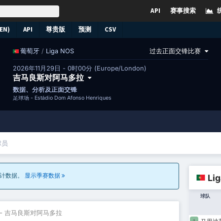
API
赛事搜索
EN)
API
尊贵版
预测
CSV
/
Liga NOS
过去正面交锋比赛
葡萄牙
2026年11月29日 - 0时00分 (Europe/London)
吉马良斯对阿马多拉
数据、分析及正面交锋
足球场 -
Estádio Dom Afonso Henriques
球员
统计数据。
显示季赛数据
Li
球队
- 吉马良斯对阿马多拉