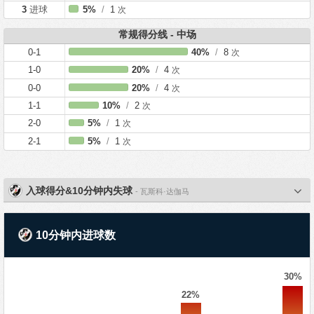
3
进球
5%
/
1
次
常规得分线 - 中场
0-1
40%
/
8
次
1-0
20%
/
4
次
0-0
20%
/
4
次
1-1
10%
/
2
次
2-0
5%
/
1
次
2-1
5%
/
1
次
入球得分&10分钟内失球
- 瓦斯科·达伽马
10分钟内进球数
30%
22%