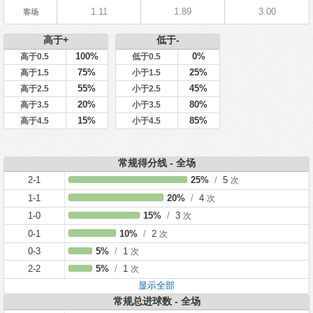
1.11
1.89
3.00
客场
高于+
低于-
100%
0%
高于0.5
低于0.5
75%
25%
高于1.5
小于1.5
55%
45%
高于2.5
小于2.5
20%
80%
高于3.5
小于3.5
15%
85%
高于4.5
小于4.5
常规得分线 - 全场
2-1
25%
/
5
次
1-1
20%
/
4
次
1-0
15%
/
3
次
0-1
10%
/
2
次
0-3
5%
/
1
次
2-2
5%
/
1
次
显示全部
常规总进球数 - 全场