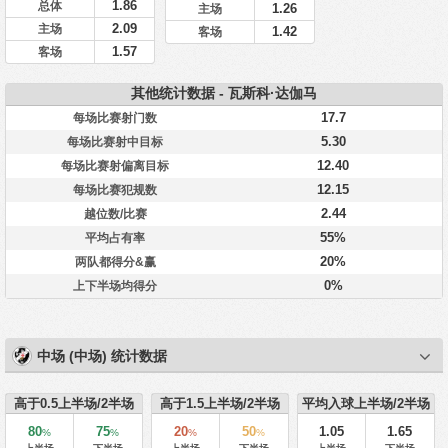
1.86
总体
1.26
主场
2.09
主场
1.42
客场
1.57
客场
其他统计数据 - 瓦斯科·达伽马
17.7
每场比赛射门数
5.30
每场比赛射中目标
12.40
每场比赛射偏离目标
12.15
每场比赛犯规数
2.44
越位数/比赛
55%
平均占有率
20%
两队都得分&赢
0%
上下半场均得分
中场 (中场) 统计数据
高于0.5上半场/2半场
高于1.5上半场/2半场
平均入球上半场/2半场
80
75
20
50
1.05
1.65
%
%
%
%