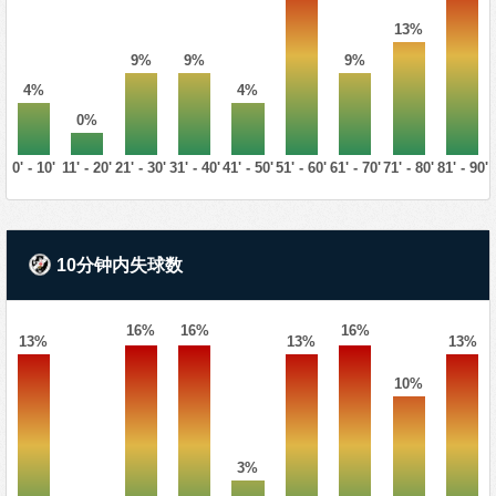
13%
9%
9%
9%
4%
4%
0%
0' - 10'
11' - 20'
21' - 30'
31' - 40'
41' - 50'
51' - 60'
61' - 70'
71' - 80'
81' - 90'
10分钟内失球数
16%
16%
16%
13%
13%
13%
10%
3%