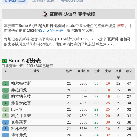
瓦斯科·达伽马 赛季成绩
本赛季在
Serie A (巴西)瓦斯科·达伽马 stats
中显示他们的整体表现是
很差
，目
前将他们排在
18/20
的
Serie A积分表
，赢得
25%
的比赛。
每场比赛瓦斯科·达伽马平均得分
1.15
球并失球
1.55
。
70%
这个
瓦斯科·达伽马
的比赛以两支球队都得分结束，他们每场比赛的平均总进球数为
2.7
。
Serie A 积分表
目前赛季中期 - 205 / 380已进行
#
球队
场次
赢球机率
进球
失球
净胜
积分
球
帕尔梅拉斯
1
21
67%
38
16
22
47
弗拉门戈
2
20
55%
37
18
19
39
帕拉纳竞技
3
21
52%
28
19
9
37
弗鲁米嫩塞
4
21
43%
30
25
5
34
巴伊亚
5
21
38%
29
25
4
32
布拉甘蒂诺
6
20
45%
26
20
6
31
克鲁塞罗
7
21
38%
27
30
-3
30
科林蒂安
8
21
33%
22
20
2
29
博塔弗戈
9
20
40%
34
32
2
29