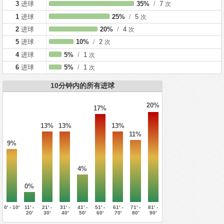
3
进球
35%
/
7
次
1
进球
25%
/
5
次
2
进球
20%
/
4
次
5
进球
10%
/
2
次
4
进球
5%
/
1
次
6
进球
5%
/
1
次
10分钟内的所有进球
20%
17%
13%
13%
13%
11%
9%
4%
0%
0' - 10'
11' -
21' -
31' -
41' -
51' -
61' -
71' -
81' -
20'
30'
40'
50'
60'
70'
80'
90'