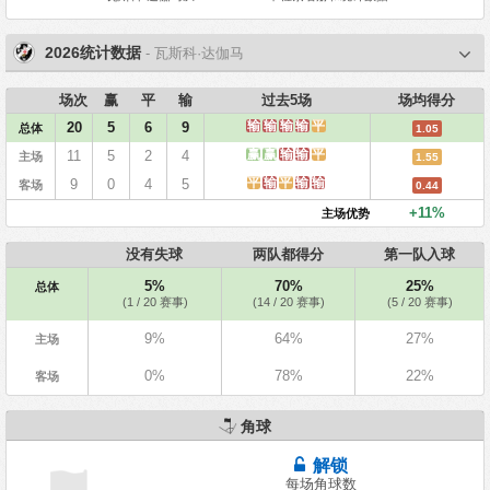
2026统计数据
- 瓦斯科·达伽马
场次
赢
平
输
过去5场
场均得分
输
输
输
输
平
20
5
6
9
总体
1.05
赢
赢
输
输
平
11
5
2
4
主场
1.55
平
输
平
输
输
9
0
4
5
客场
0.44
+11%
主场优势
没有失球
两队都得分
第一队入球
5%
70%
25%
总体
(1 / 20 赛事)
(14 / 20 赛事)
(5 / 20 赛事)
9%
64%
27%
主场
0%
78%
22%
客场
角球
解锁
每场角球数