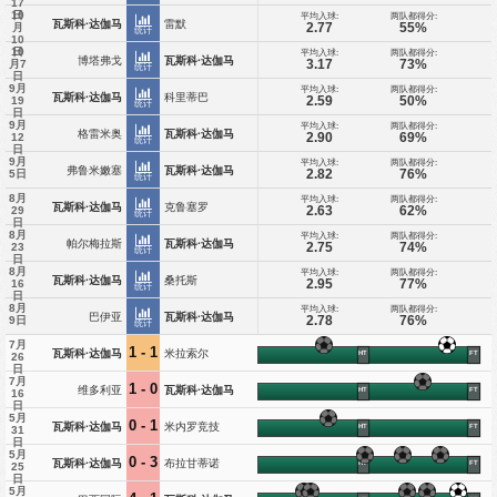
17
10
日
平均入球:
两队都得分:
瓦斯科·达伽马
雷默
2.77
55%
月
统计
10
10
日
平均入球:
两队都得分:
博塔弗戈
瓦斯科·达伽马
3.17
73%
月7
统计
日
9月
平均入球:
两队都得分:
瓦斯科·达伽马
科里蒂巴
2.59
50%
19
统计
日
9月
平均入球:
两队都得分:
格雷米奥
瓦斯科·达伽马
2.90
69%
12
统计
日
9月
平均入球:
两队都得分:
弗鲁米嫩塞
瓦斯科·达伽马
2.82
76%
5日
统计
8月
平均入球:
两队都得分:
瓦斯科·达伽马
克鲁塞罗
2.63
62%
29
统计
日
8月
平均入球:
两队都得分:
帕尔梅拉斯
瓦斯科·达伽马
2.75
74%
23
统计
日
8月
平均入球:
两队都得分:
瓦斯科·达伽马
桑托斯
2.95
77%
16
统计
日
8月
平均入球:
两队都得分:
巴伊亚
瓦斯科·达伽马
2.78
76%
9日
统计
7月
1 - 1
瓦斯科·达伽马
米拉索尔
HT
FT
26
日
7月
1 - 0
维多利亚
瓦斯科·达伽马
HT
FT
16
日
5月
0 - 1
瓦斯科·达伽马
米内罗竞技
HT
FT
31
日
5月
0 - 3
瓦斯科·达伽马
布拉甘蒂诺
HT
FT
25
日
5月