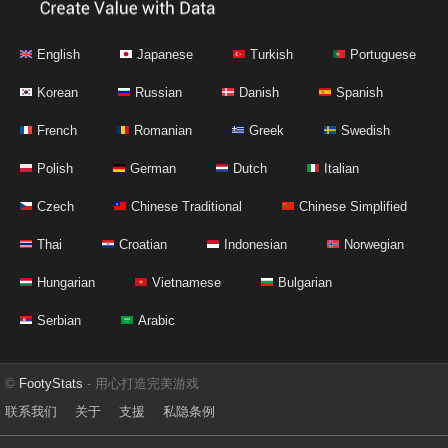
English
Japanese
Turkish
Portuguese
Korean
Russian
Danish
Spanish
French
Romanian
Greek
Swedish
Polish
German
Dutch
Italian
Czech
Chinese Traditional
Chinese Simplified
Thai
Croatian
Indonesian
Norwegian
Hungarian
Vietnamese
Bulgarian
Serbian
Arabic
©
FootyStats
- 用心打造完美游戏
联系我们
关于
支援
私隐条例