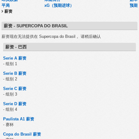
平局
xG（预期进球）
预期
薪资
薪资 - SUPERCOPA DO BRASIL
薪资现在无法提供在 Supercopa do Brasil 。请稍后确认
薪资 - 巴西
Serie A 薪资
- 组别 1
Serie B 薪资
- 组别 2
Serie C 薪资
- 组别 3
Serie D 薪资
- 组别 4
Paulista A1 薪资
- 赛杯
Copa do Brasil 薪资