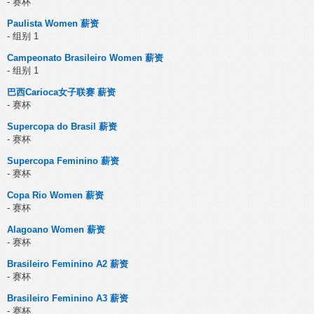
- 赛杯
Paulista Women 薪资
- 组别 1
Campeonato Brasileiro Women 薪资
- 组别 1
巴西Carioca女子联赛 薪资
- 赛杯
Supercopa do Brasil 薪资
- 赛杯
Supercopa Feminino 薪资
- 赛杯
Copa Rio Women 薪资
- 赛杯
Alagoano Women 薪资
- 赛杯
Brasileiro Feminino A2 薪资
- 赛杯
Brasileiro Feminino A3 薪资
- 赛杯