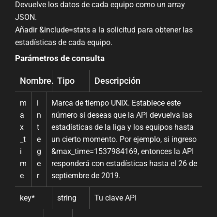
Devuelve los datos de cada equipo como un array
JSON.
Añadir &include=stats a la solicitud para obtener las
estadísticas de cada equipo.
Parámetros de consulta
Nombre.
Tipo
Descripción
m
i
Marca de tiempo UNIX. Establece este
a
n
número si deseas que la API devuelva las
x
t
estadísticas de la liga y los equipos hasta
_t
e
un cierto momento. Por ejemplo, si ingreso
i
g
&max_time=1537984169, entonces la API
m
e
responderá con estadísticas hasta el 26 de
e
r
septiembre de 2019.
key
*
string
Tu clave API