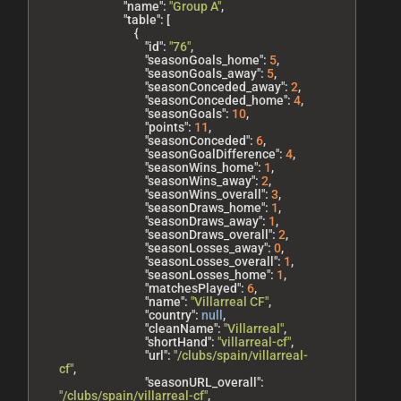
"name"
:
"Group A"
,
"table"
:
[
{
"id"
:
"76"
,
"seasonGoals_home"
:
5
,
"seasonGoals_away"
:
5
,
"seasonConceded_away"
:
2
,
"seasonConceded_home"
:
4
,
"seasonGoals"
:
10
,
"points"
:
11
,
"seasonConceded"
:
6
,
"seasonGoalDifference"
:
4
,
"seasonWins_home"
:
1
,
"seasonWins_away"
:
2
,
"seasonWins_overall"
:
3
,
"seasonDraws_home"
:
1
,
"seasonDraws_away"
:
1
,
"seasonDraws_overall"
:
2
,
"seasonLosses_away"
:
0
,
"seasonLosses_overall"
:
1
,
"seasonLosses_home"
:
1
,
"matchesPlayed"
:
6
,
"name"
:
"Villarreal CF"
,
"country"
:
null
,
"cleanName"
:
"Villarreal"
,
"shortHand"
:
"villarreal-cf"
,
"url"
:
"/clubs/spain/villarreal-
cf"
,
"seasonURL_overall"
:
"/clubs/spain/villarreal-cf"
,