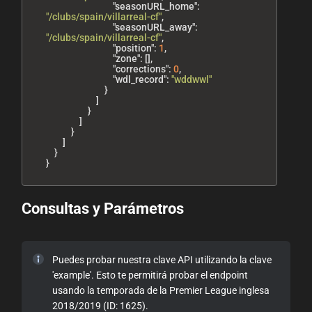
"seasonURL_home"
:
"/clubs/spain/villarreal-cf"
,
"seasonURL_away"
:
"/clubs/spain/villarreal-cf"
,
"position"
:
1
,
"zone"
:
[
]
,
"corrections"
:
0
,
"wdl_record"
:
"wddwwl"
}
]
}
]
}
]
}
}
Consultas y Parámetros
Puedes probar nuestra clave API utilizando la clave
'example'. Esto te permitirá probar el endpoint
usando la temporada de la Premier League inglesa
2018/2019 (ID: 1625).