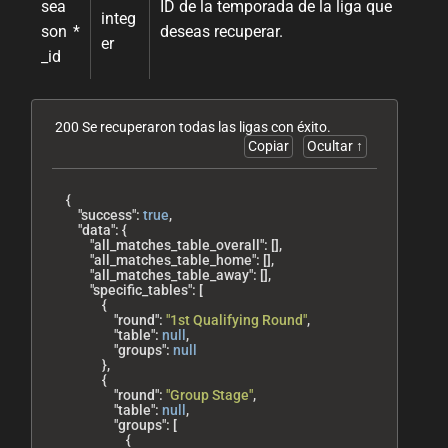
sea
ID de la temporada de la liga que
integ
son
*
deseas recuperar.
er
_id
200 Se recuperaron todas las ligas con éxito.
Copiar
Ocultar ↑
{
"success"
:
true
,
"data"
:
{
"all_matches_table_overall"
:
[
]
,
"all_matches_table_home"
:
[
]
,
"all_matches_table_away"
:
[
]
,
"specific_tables"
:
[
{
"round"
:
"1st Qualifying Round"
,
"table"
:
null
,
"groups"
:
null
}
,
{
"round"
:
"Group Stage"
,
"table"
:
null
,
"groups"
:
[
{