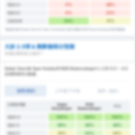
0%
38%
高於2.5
0%
23%
高於3.5
54%
15%
沒有失球
*數據來源於Sebat Genclik Spor Kulubu的主場失球數和1926 Bulancakspor的客場數據。
大於 2.5球 & 兩隊都得分預測
本場比賽有多少進球？
Sebat Genclik Spor Kulubu和1926 Bulancakspor's 大球 0.5 ~ 4.5
及兩隊都得分數據。
進球(高於)
上半場/下半場
進球（低於）
比賽進球數
Sebat
1926
平均
Gençlikspor
Bulancakspor
100%
100%
100%
高於0.5
69%
69%
69%
高於1.5
38%
54%
46%
高於2.5