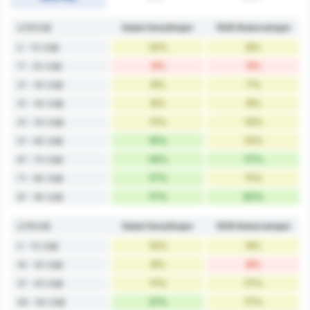
以10分鐘
Sebat Gençlikspor
1926 Bulancakspor
12%
8%
0 - 10 分鐘
3%
3%
11 - 20 分鐘
6%
7%
21 - 30 分鐘
6%
9%
31 - 40 分鐘
11%
13%
41 - 50 分鐘
15%
12%
51 - 60 分鐘
14%
17%
61 - 70 分鐘
17%
11%
71 - 80 分鐘
17%
20%
81 - 90 分鐘
以15分鐘
Sebat Gençlikspor
1926 Bulancakspor
12%
9%
0 - 15 分鐘
9%
8%
16 - 30 分鐘
11%
17%
31 - 45 分鐘
21%
17%
46 - 60 分鐘