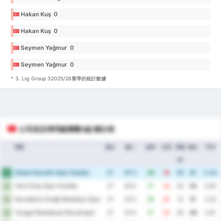
Hakan Kuş 0
Hakan Kuş 0
Seymen Yağmur 0
Seymen Yağmur 0
* 3. Lig Group 32025/26賽季的統計數據
土耳其足球丙級聯賽3組 積分表
球隊
場次
贏%
進球
失球
淨勝
積分
平均
球
Sebat Genclik Spor Kulubu
1
27
67%
48
18
30
61
2.44
Yeni Ordu Spor Kulübü
2
27
63%
57
24
33
54
3.00
Karadeniz Ereğli Belediye Spor Kulübü
3
27
52%
38
25
13
51
2.33
Yozgat Belediyesi Bozokspor
4
27
52%
51
25
26
48
2.81