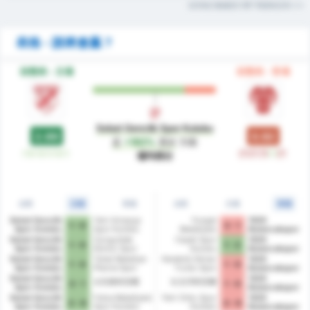
這些統計數據是什麼? 閱讀術語表
表格 - 誰將會贏？
狀態表 - 主場
狀態表 - 客場
Sebat Genclik Spor Kulubu
2.69
0.92
是
+192%
更好
方面
贏
贏
贏
贏
贏
輸
輸
輸
贏
輸
場均得分
全部
主場
客場
全部
主場
客場
Sebat Genclik
Yeni Amasya
Yozgat
1926
1 - 0
3 - 1
Spor Kulubu
Spor Kulübü
Belediyesi
Bulancakspor
Bozokspor
Sebat Genclik
Zonguldak
Cayeli Spor
1926
1 - 0
1 - 2
Spor Kulubu
Kömür Spor
Kulubu
Bulancakspor
Kulübü
Sebat Genclik
Tokat Belediye
Karabük İdman
1926
1 - 0
1 - 0
Spor Kulubu
Plevne Spor
Yurdu Spor
Bulancakspor
Kulubu
Kulübü
Sebat Genclik
1926
吉里桑斯普爾
杜克澤斯普爾
3 - 1
1 - 0
Spor Kulubu
Bulancakspor
Sebat Genclik
Fatsa Belediyesi
Yeni Ordu Spor
1926
2 - 0
3 - 0
Spor Kulubu
Spor Kulübü
Kulübü
Bulancakspor