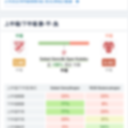
土耳其足球丙級聯賽3組 黃/紅牌統計數據
上半場/下半場 勝-平-負
半場
半場
Sebat Genclik Spor Kulubu
1.46
0.92
是
+59%
更好
方面
中場
中場
半場
上半場/下半場 陣式
Sebat Gençlikspor
1926 Bulancakspor
23%
23%
上半場獲勝
77%
8%
下半場獲勝
77%
23%
上半場平局
23%
31%
下半場平局
0%
54%
上半場輸球