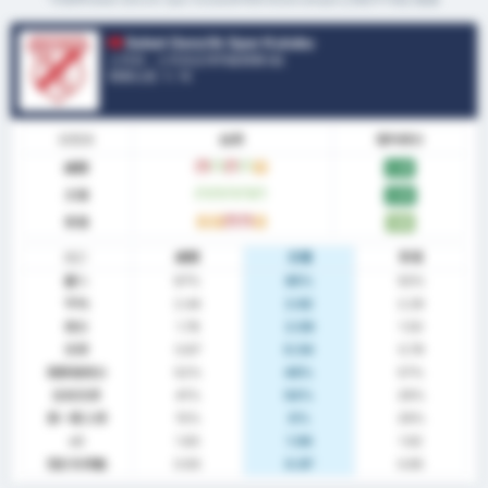
Sebat Genclik Spor Kulubu
土耳其 - 土耳其足球丙級聯賽3組
聯賽位置.
1
/ 16
狀態表
結果
場均得分
總體
輸
贏
輸
贏
平
2.26
主場
贏
贏
贏
贏
贏
2.69
客場
平
平
輸
輸
平
1.86
統計
總體
主場
客場
贏%
67%
85%
50%
平均
2.44
2.62
2.29
得分
1.78
2.08
1.50
失球
0.67
0.54
0.79
兩隊都得分
52%
46%
57%
沒有失球
41%
54%
29%
第一隊入球
15%
0%
29%
xG
1.83
1.94
1.62
預計失球數
0.93
0.97
0.85