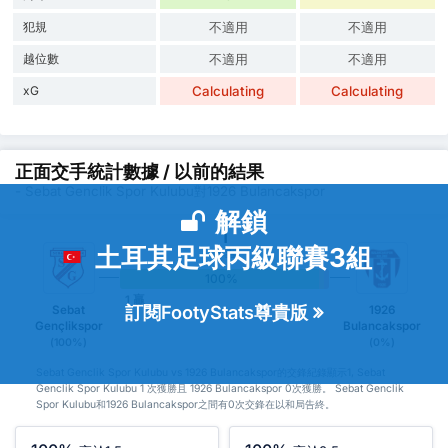
犯規
不適用
不適用
越位數
不適用
不適用
xG
Calculating
Calculating
正面交手統計數據 / 以前的結果
- Sebat Genclik Spor Kulubu對1926 Bulancakspor
解鎖
1
土耳其足球丙級聯賽3組
賽事
100%
0%
0%
1 贏
訂閱FootyStats尊貴版
Sebat
1926
Gençlikspor
Bulancakspor
(100%)
(0%)
Sebat Genclik Spor Kulubu vs 1926 Bulancakspor的交鋒紀錄顯示1, Sebat
Genclik Spor Kulubu 1 次獲勝且 1926 Bulancakspor 0次獲勝。 Sebat Genclik
Spor Kulubu和1926 Bulancakspor之間有0次交鋒在以和局告終。