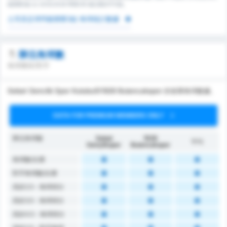
級聯賽3組 在 2025/2026 季賽216 場比賽的平均值。
土耳其足球丙級聯賽3組 角球統計數據
隊伍角球數
角球獲得/對手
Sebat Genclik Spor Kulubu和1926 Bulancakspor 的各隊角球數據。
DATA FOR PREMIUM MEMBERS ONLY
隊伍角球數
Sebat
1926
平均
Gençlikspor
Bulancakspor
角球數/比賽
對手角球數/比賽
高於2.5 - 角球得分
高於3.5 - 角球得分
高於4.5 - 角球得分