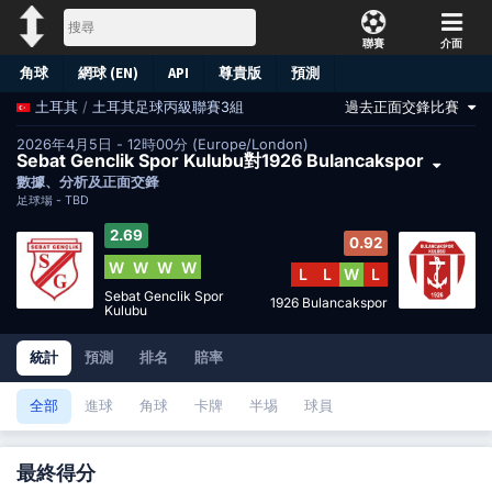
聯賽
介面
角球
網球 (EN)
API
尊貴版
預測
/
土耳其足球丙級聯賽3組
過去正面交鋒比賽
土耳其
2026年4月5日 - 12時00分 (Europe/London)
Sebat Genclik Spor Kulubu對1926 Bulancakspor
數據、分析及正面交鋒
足球場 -
TBD
2.69
0.92
W
W
W
W
L
L
W
L
Sebat Genclik Spor
1926 Bulancakspor
Kulubu
統計
預測
排名
賠率
全部
進球
角球
卡牌
半埸
球員
最終得分