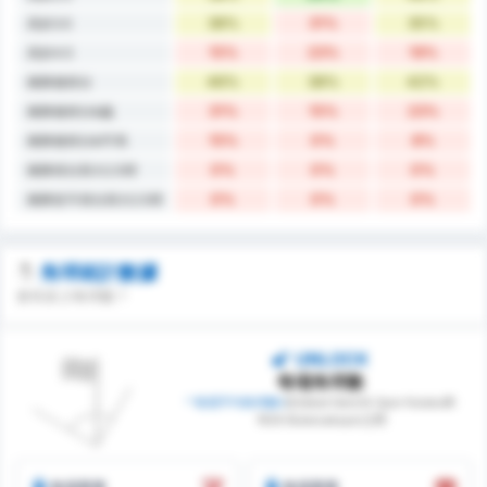
38%
31%
35%
高於3.5
15%
23%
19%
高於4.5
46%
38%
42%
兩隊都得分
31%
15%
23%
兩隊都得分&贏
15%
0%
8%
兩隊都得分&平局
0%
0%
0%
兩隊得分與大2.5球
0%
0%
0%
兩隊皆不得分與大2.5球
角球統計數據
會有多少角球數？
UNLOCK
每場角球數
* 每場平均角球數h
在Sebat Genclik Spor Kulubu和
1926 Bulancakspor之間
每場賽事
每場賽事