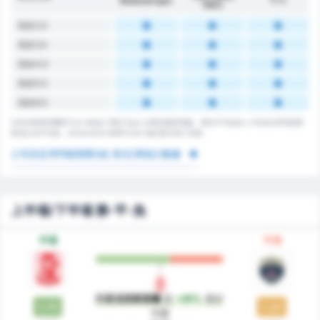
Balıkesirspor
平均
1963
高於2.5
高於3.5
高於4.5
高於5.5
高於6.5
巴里克西斯普爾和Turk Metal 1963 Spor 比賽的總罰牌數。聯名平均值為 土耳其足球丙級聯
賽2組 的平均值。2024/2025 賽季中232 場比賽共有0 罰牌。
土耳其足球丙級聯賽2組 黃/紅牌統計數據
上半場/下半場 勝-平-負
半場
半場
巴里克西斯普爾
是
+41%
更好
1.71
1.21
方面