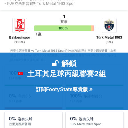
- 巴里克西斯普爾對Turk Metal 1963 Spor
1
賽事
100%
0%
0%
1 贏
Balıkesirspor
Türk Metal 1963
(100%)
(0%)
巴里克西斯普爾 vs Turk Metal 1963 Spor的交鋒紀錄顯示1, 巴里克西斯普爾 1 次獲
勝且 Turk Metal 1963 Spor 0次獲勝。 巴里克西斯普爾和Turk Metal 1963 Spor之
間有0次交鋒在以和局告終。
解鎖
土耳其足球丙級聯賽2組
100%
100%
高於1.5
高於2.5
1 / 1 賽事
1 / 1 賽事
訂閱FootyStats尊貴版
0%
100%
高於3.5
兩隊都得分
0 / 1 賽事
1 / 1 賽事
0%
0%
沒有失球
沒有失球
巴里克西斯普爾
Turk Metal 1963 Spor