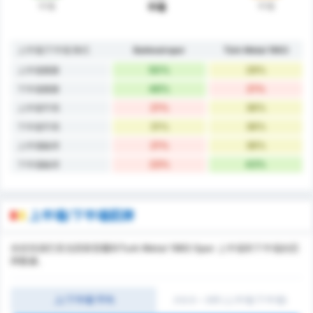
中場
中場
半場
上半場/下半場 陣式
Balıkesirspor
Türk Metal 1963
50%
29%
上半場獲勝
46%
21%
下半場獲勝
21%
36%
上半場平局
31%
36%
下半場平局
21%
36%
上半場輸球
23%
43%
下半場輸球
上半場/下半場罰牌
供您預測巴里克西斯普爾和Turk Metal 1963 Spor 上半場和下半場的罰
牌數據。
上/下半場 平均
大0.5 ~ 3球 (上半場/下半場)