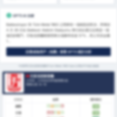
＆ 更多
GPT5 AI 分析
Balıkesirspor 和 Türk Metal 1963 之間將有一場精彩的對決，即將於
4 月 26 日在 Balıkesir Atatürk Stadyumu 舉行的比賽注定將是一場
激烈的戰鬥。巴勒克西爾斯體育隊主場勝率高達 57%，而土耳其金屬
1...
註冊成為用戶（免費）查看 GPT5 統計分析
*本賽季巴里克西斯普爾和Turk Metal 1963 Spor之間的平均統計數據
巴里克西斯普爾
土耳其 - 土耳其足球丙級聯賽2組
聯賽位置.
0
/ 16
狀態表
結果
場均得分
總體
贏
平
贏
贏
輸
1.90
主場
輸
輸
贏
平
贏
1.86