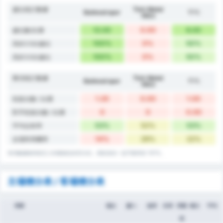
越位統計數據
Türk Metal
Balıkesirspor
平均
1963
12.00
0.00
6.00
越位數/比賽
100%
0%
50%
高於2.5次越位
100%
0%
50%
高於3.5次越位
雜項統計數據
Türk Metal
Balıkesirspor
平均
1963
1.20
0.00
1.00
犯規次數 / 比賽
0
0
0.00
對手犯規次數 / 比賽
53%
52%
53%
平均佔有率
14%
29%
22%
全場和局機率
有些數據會四捨五入到最接近的百分比，因此加在一起可能等於 101%。
主場積分表 / 客場積分表
球隊
場次
贏%
進球
失球
淨勝
積分
平均
球