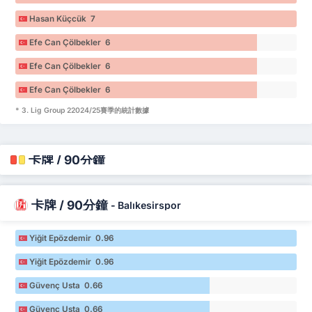
Hasan Küçcük 7
Efe Can Çölbekler 6
Efe Can Çölbekler 6
Efe Can Çölbekler 6
* 3. Lig Group 22024/25賽季的統計數據
卡牌 / 90分鐘
卡牌 / 90分鐘
-
Balıkesirspor
Yiğit Epözdemir 0.96
Yiğit Epözdemir 0.96
Güvenç Usta 0.66
Güvenç Usta 0.66