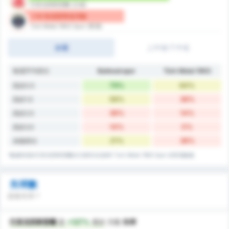
巴里克西斯普爾 (主場)
1.14 每場賽事進球數
Turk Metal 1963 Spor (客場)
全場
上半場/下半場
每場平均得分
Balıkesirspor
Türk Metal 1963
79%
64%
高於0.5
56%
36%
高於1.5
36%
14%
高於2.5
14%
0%
高於3.5
21%
36%
未能得分
*數據來源於巴里克西斯普爾的主場得分紀錄和 Turk Metal 1963 Spor 的客場數據。
失球數
誰會失球？
巴里克西斯普爾
是
+127%
更好
方面
失球