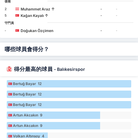
後衛
↑
Muhammet Araz
2
-
-
↑
Kağan Kayalı
5
-
-
守門員
Doğukan Özçimen
-
-
-
哪些球員會得分？
得分最高的球員
-
Balıkesirspor
Bertuğ Bayar 12
Bertuğ Bayar 12
Bertuğ Bayar 12
Artun Akcakın 9
Artun Akcakın 9
Volkan Altınsoy 4