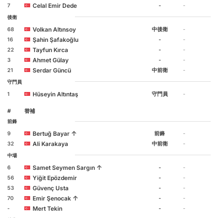
Celal Emir Dede
7
-
-
後衛
Volkan Altınsoy
68
中後衛
-
Şahin Şafakoğlu
16
-
-
Tayfun Kırca
22
-
-
Ahmet Gülay
3
-
-
Serdar Güncü
21
中前衛
-
守門員
Hüseyin Altıntaş
1
守門員
-
#
替補
前鋒
↑
Bertuğ Bayar
9
前鋒
-
Ali Karakaya
32
中前衛
-
中場
↑
Samet Seymen Sargın
6
-
-
Yiğit Epözdemir
56
-
-
Güvenç Usta
53
-
-
↑
Emir Şenocak
70
-
-
Mert Tekin
-
-
-