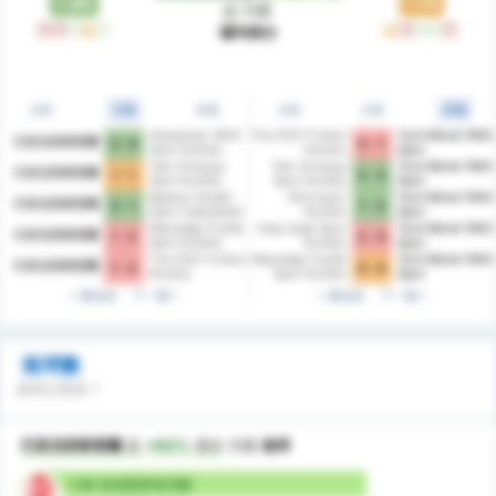
1.86
1.14
好
方面
輸
輸
贏
平
贏
平
輸
贏
贏
輸
場均得分
全部
主場
客場
全部
主場
客場
Adıyaman 1954
Tire 2021 Futbol
Turk Metal 1963
巴里克西斯普爾
3 - 0
5 - 1
Spor Kulübü
Kulubu
Spor
Yeni Amasya
Yeni Amasya
Turk Metal 1963
巴里克西斯普爾
1 - 1
2 - 3
Spor Kulübü
Spor Kulübü
Spor
Beykoz Ishakli
Silivrispor
Turk Metal 1963
巴里克西斯普爾
3 - 1
1 - 3
Spor Faaliyetleri
Kulübü
Spor
Mazıdağı Fosfat
Utaş Uşak Spor
Turk Metal 1963
巴里克西斯普爾
1 - 2
2 - 0
Spor Kulübü
Kulübü
Spor
Tire 2021 Futbol
Mazıdağı Fosfat
Turk Metal 1963
巴里克西斯普爾
1 - 2
0 - 0
Kulubu
Spor Kulübü
Spor
過去的
下一埸
過去的
下一埸
進球數
誰得分更多？
巴里克西斯普爾
是
+63%
更好
方面
進球
1.86 每場賽事進球數