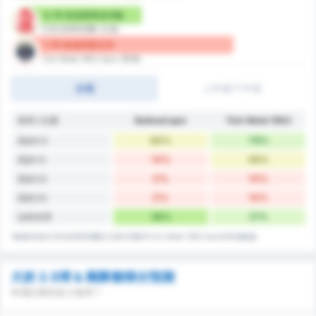
0.79 每場賽事進球數
巴里克西斯普爾 (主場)
1.79 每場球賽失球
Turk Metal 1963 Spor (客場)
全場
上半場/下半場
角球 / 比賽
Balıkesirspor
Türk Metal 1963
64%
79%
高於0.5
14%
56%
高於1.5
0%
14%
高於2.5
0%
14%
高於3.5
36%
21%
沒有失球
*數據來源於巴里克西斯普爾的主場失球數和Turk Metal 1963 Spor的客場數據。
大於 2.5球 & 兩隊都得分預測
本場比賽有多少進球？