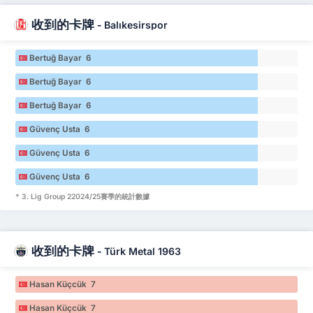
收到的卡牌
-
Balıkesirspor
Bertuğ Bayar 6
Bertuğ Bayar 6
Bertuğ Bayar 6
Güvenç Usta 6
Güvenç Usta 6
Güvenç Usta 6
* 3. Lig Group 22024/25賽季的統計數據
收到的卡牌
-
Türk Metal 1963
Hasan Küçcük 7
Hasan Küçcük 7