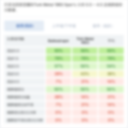
巴里克西斯普爾和Turk Metal 1963 Spor's 大球 0.5 ~ 4.5 及兩隊都得
分數據。
進球(高於)
上半場/下半場
進球（低於）
比賽進球數
Türk Metal
Balıkesirspor
平均
1963
93%
93%
93%
高於0.5
79%
79%
79%
高於1.5
57%
50%
54%
高於2.5
29%
43%
36%
高於3.5
7%
21%
14%
高於4.5
50%
50%
50%
兩隊都得分
28%
14%
21%
兩隊都得分&贏
7%
21%
14%
兩隊都得分&平局
0%
0%
0%
兩隊得分與大2.5球
0%
0%
0%
兩隊皆不得分與大2.5球