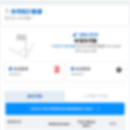
角球統計數據
會有多少角球數？
UNLOCK
每場角球數
* 每場平均角球數h
在巴里克西斯普爾和Turk Metal
1963 Spor之間
每場賽事
每場賽事
角球得分
角球得分
總角球數
上半場/下半場
DATA FOR PREMIUM MEMBERS ONLY
賽事角球
Türk Metal
Balıkesirspor
平均
1963