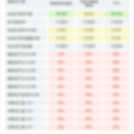
團隊射門數
Türk Metal
Balıkesirspor
平均
1963
10.00
9.50
10.00
每場比賽射門數
不適用
不適用
不適用
射門轉換率
4.60
4.50
5.00
每場比賽射中目標
5.40
5.00
5.00
每場比賽射偏離目標
不適用
不適用
不適用
每次射門進球數
0%
0%
0%
團隊射門大10.5球
0%
0%
0%
團隊射門大11.5球
0%
0%
0%
團隊射門大12.5球
0%
0%
0%
團隊射門大13.5球
0%
0%
0%
團隊射門大14.5球
0%
0%
0%
團隊射門超過15.5球
0%
0%
0%
球隊射正數 3.5+
0%
0%
0%
球隊射正數 4.5+
0%
0%
0%
球隊射正數 5.5+
0%
0%
0%
球隊射正數 6.5+