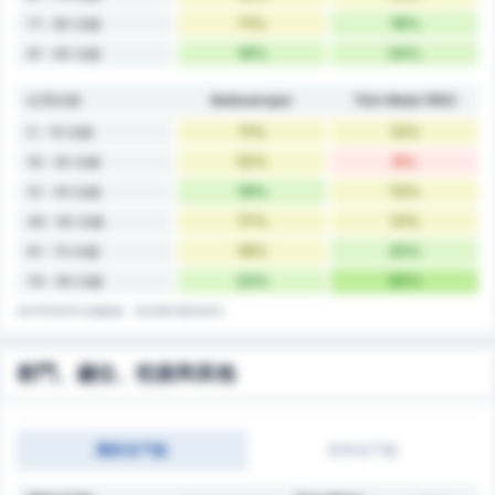
11%
18%
71 - 80 分鐘
16%
24%
81 - 90 分鐘
以15分鐘
Balıkesirspor
Türk Metal 1963
11%
12%
0 - 15 分鐘
10%
8%
16 - 30 分鐘
19%
12%
31 - 45 分鐘
17%
12%
46 - 60 分鐘
16%
25%
61 - 75 分鐘
23%
30%
76 - 90 分鐘
第45和第90分鐘數據，包括傷停補時進球。
射門、越位、犯規和其他
團隊射門數
賽事射門數