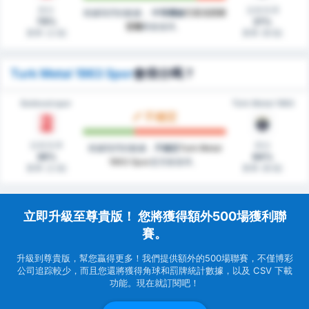
得分
沒有失球
根據我們的數據，
中等機會
巴里克西斯
79%
21%
普爾
將會進球。
賽事 (主場)
賽事 (客場)
Turk Metal 1963 Spor
會得分嗎？
Balıkesirspor
Türk Metal 1963
不確定
沒有失球
得分
根據我們的數據，
不確定
Turk Metal
36%
64%
1963 Spor
是否會進球。
賽事 (主場)
賽事 (客場)
立即升級至尊貴版！ 您將獲得額外500場獲利聯
賽。
升級到尊貴版，幫您贏得更多！我們提供額外的500場聯賽，不僅博彩
公司追踪較少，而且您還將獲得角球和罰牌統計數據，以及 CSV 下載
功能。現在就訂閱吧！