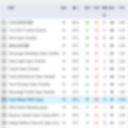
球隊
場次
贏%
進球
失球
淨勝
積分
平均
球
巴里克西斯普爾
1
15
60%
28
16
12
29
2.93
Tire 2021 Futbol Kulubu
2
15
53%
21
10
11
28
2.07
Silivrispor Kulübü
3
14
57%
26
16
10
27
3.00
姆格拉斯普爾
4
15
47%
22
14
8
25
2.40
Etimesgut Belediye Spor Kulübü
5
15
40%
14
15
-1
23
1.93
Utaş Uşak Spor Kulübü
6
14
43%
16
12
4
22
2.00
Cayeli Spor Kulubu
7
15
33%
15
15
0
20
2.00
Fatsa Belediyesi Spor Kulübü
8
14
43%
15
19
-4
20
2.43
Yeni Amasya Spor Kulübü
9
15
27%
23
23
0
19
3.07
Mazıdağı Fosfat Spor Kulübü
10
14
21%
9
9
0
18
1.29
Turk Metal 1963 Spor
11
14
29%
16
25
-9
16
2.93
1954 Kelkit Belediyespor
12
14
21%
11
12
-1
15
1.64
Beykoz Ishakli Spor Faaliyetleri
13
15
20%
14
22
-8
13
2.40
Inegol Kafkas Genclik Spor Kulubu
14
14
21%
14
22
-8
13
2.57