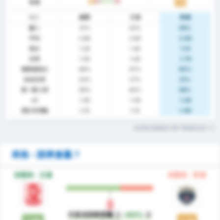
客場
平
輸
贏
贏
輸
1.14
統計
總體
主場
客場
贏%
31%
33%
29%
平均
2.86
2.80
2.93
得分
1.28
1.40
1.14
失球
1.59
1.40
1.79
兩隊都得分
48%
47%
50%
沒有失球
24%
27%
21%
第一隊入球
38%
40%
36%
xG
1.39
1.44
1.29
預計失球數
1.25
1.14
1.46
這些統計數據是什麼? 閱讀術語表
表格 - 誰將會贏？
狀態表 - 主場
狀態表 - 客場
巴里克西斯普爾
是
+63%
更