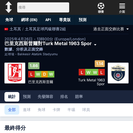
聯賽
介面
角球
網球 (EN)
API
尊貴版
預測
/
土耳其足球丙級聯賽2組
過去正面交鋒比賽
土耳其
2025年4月26日 - 13時00分 (Europe/London)
巴里克西斯普爾對Turk Metal 1963 Spor
數據、分析及正面交鋒
足球場 -
Balıkesir Atatürk Stadyumu
1.14
1.86
L
W
W
L
L
W
D
W
Turk Metal 1963
巴里克西斯普爾
Spor
統計
預測
先發陣容
排名
賠率
全部
進球
角球
卡牌
半埸
球員
最終得分