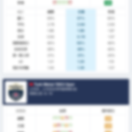
客場
輸
贏
贏
贏
輸
1.93
統計
總體
主場
客場
贏%
59%
57%
60%
平均
2.79
2.64
2.93
得分
1.86
1.86
1.87
失球
0.93
0.79
1.07
兩隊都得分
45%
50%
40%
沒有失球
38%
36%
40%
第一隊入球
21%
21%
20%
xG
1.21
1.25
1.15
預計失球數
1.43
1.35
1.57
Turk Metal 1963 Spor
土耳其 - 土耳其足球丙級聯賽2組
聯賽位置.
0
/ 16
狀態表
結果
場均得分
總體
贏
贏
平
輸
贏
1.21
主場
平
輸
贏
平
贏
1.27