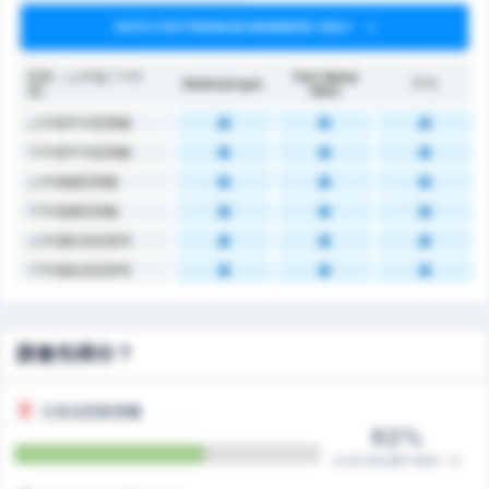
DATA FOR PREMIUM MEMBERS ONLY
罰牌（上半場 / 下半
Türk Metal
Balıkesirspor
平均
場）
1963
上半場平均罰牌數
下半場平均罰牌數
上半場總罰牌數
下半場總罰牌數
上半場較高罰牌率
下半場較高罰牌率
誰會先得分？
巴里克西斯普爾
62%
在18/29比賽中得第一分