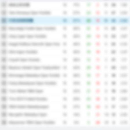
姆格拉斯普爾
1
14
71%
17
2
15
34
1.36
Yeni Amasya Spor Kulübü
2
14
57%
23
12
11
27
2.50
巴里克西斯普爾
3
14
57%
26
11
15
26
2.64
Mazıdağı Fosfat Spor Kulübü
4
15
40%
22
9
13
25
2.07
Utaş Uşak Spor Kulübü
5
15
40%
29
14
15
23
2.87
Inegol Kafkas Genclik Spor Kulubu
6
15
40%
20
15
5
22
2.33
Silivrispor Kulübü
7
15
40%
19
18
1
22
2.47
Cayeli Spor Kulubu
8
14
36%
13
11
2
21
1.71
Beykoz Ishakli Spor Faaliyetleri
9
14
43%
26
19
7
20
3.21
Etimesgut Belediye Spor Kulübü
10
14
36%
19
17
2
19
2.57
Fatsa Belediyesi Spor Kulübü
11
15
33%
16
16
0
19
2.13
Turk Metal 1963 Spor
12
15
33%
21
21
0
19
2.80
Tire 2021 Futbol Kulubu
13
14
29%
23
18
5
17
2.93
1954 Kelkit Belediyespor
14
15
27%
18
20
-2
17
2.53
Nevşehir Belediye Spor
15
14
14%
7
21
-14
13
2.00
Adıyaman 1954 Spor Kulübü
16
15
0%
5
36
-31
3
2.73