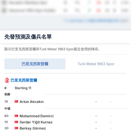
Nevşehir Belediye Spor
15
15
7%
7
34
-27
7
2.73
Adıyaman 1954 Spor Kulübü
16
14
7%
9
40
-31
5
3.50
*
3. Lig Group 2 主場積分榜和客場積分榜
也提供。
先發預測及傷兵名單
顯示巴里克西斯普爾和Turk Metal 1963 Spor最近使用的陣容。
巴里克西斯普爾
Turk Metal 1963 Spor
巴里克西斯普爾
#
Starting 11
前鋒
Artun Akcakın
19
-
-
中場
Muhammed Demirci
80
-
-
Serdar Yiğit Kurnaz
10
-
-
Berkay Görmez
30
-
-