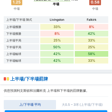
1.25
0.58
半場
中場
中場
上半場/下半場 陣式
Livingston
Falkirk
33%
8%
上半場獲勝
8%
42%
下半場獲勝
25%
33%
上半場平局
50%
25%
下半場平局
42%
58%
上半場輸球
42%
33%
下半場輸球
上半場/下半場罰牌
供您預測利文斯頓和法爾科克 上半場和下半場的罰牌數據。
上/下半場 平均
大0.5 ~ 3球 (上半場/下半場)