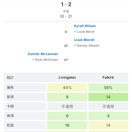
1
-
2
中場
(0 - 2)
Kyrell Wilson
Louie Marsh
6'
Louie Marsh
Barney Stewart
25'
Connor McLennan
Ryan McGowan
47'
統計
Livingston
Falkirk
擁有
44%
56%
射球
9
14
卡牌
不適用
不適用
角球
6
4
犯規
16
14