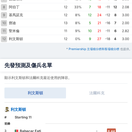
阿伯丁
8
12
33%
7
18
-11
12
2.08
基馬諾克
9
12
8%
12
24
-12
8
3.00
鄧迪
10
13
8%
5
21
-16
7
2.00
聖米倫
11
11
9%
10
21
-11
6
2.82
利文斯頓
12
12
0%
9
27
-18
4
3.00
*
Premiership 主場積分榜和客場積分榜
也提供。
先發預測及傷兵名單
顯示利文斯頓和法爾科克最近使用的陣容。
利文斯頓
法爾科克
利文斯頓
#
Starting 11
前鋒
Babacar Fati
3
-
6.44