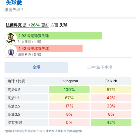
失球數
誰會失球？
法爾科克
是
+26%
更好
方面
失球
1.92 每場球賽失球
利文斯頓 (主場)
1.42 每場球賽失球
法爾科克 (客場)
全場
上半場/下半場
角球 / 比賽
Livingston
Falkirk
100%
57%
高於0.5
67%
42%
高於1.5
17%
33%
高於2.5
8%
8%
高於3.5
0%
42%
沒有失球
*數據來源於利文斯頓的主場失球數和法爾科克的客場數據。