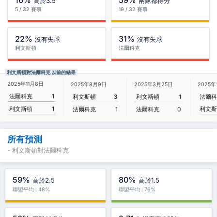
16%
59%
高於3.5
兩隊都得分
5 / 32 賽事
19 / 32 賽事
22%
31%
沒有失球
沒有失球
利文斯頓
法爾科克
利文斯頓對法爾科克 以前的結果
2025年11月8日
2025年8月9日
2025年3月25日
2025年
法爾科克
1
利文斯頓
3
利文斯頓
1
法爾科
利文斯
利文斯頓
1
法爾科克
1
法爾科克
0
所有預測
- 利文斯頓對法爾科克
59%
80%
高於2.5
高於1.5
聯盟平均 : 48%
聯盟平均 : 76%