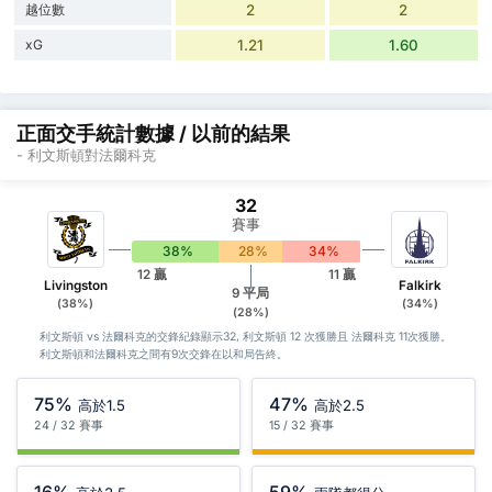
越位數
2
2
xG
1.21
1.60
正面交手統計數據 / 以前的結果
- 利文斯頓對法爾科克
32
賽事
38%
28%
34%
12 贏
11 贏
Livingston
Falkirk
9 平局
(38%)
(34%)
(28%)
利文斯頓 vs 法爾科克的交鋒紀錄顯示32, 利文斯頓 12 次獲勝且 法爾科克 11次獲勝。
利文斯頓和法爾科克之間有9次交鋒在以和局告終。
75%
47%
高於1.5
高於2.5
24 / 32 賽事
15 / 32 賽事