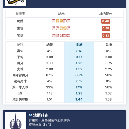
狀態表
結果
場均得分
總體
輸
平
平
輸
輸
0.46
主場
輸
輸
平
平
輸
0.58
客場
輸
輸
輸
輸
輸
0.33
統計
總體
主場
客場
贏%
4%
8%
0%
平均
3.08
3.17
3.00
得分
1.00
1.25
0.75
失球
2.08
1.92
2.25
兩隊都得分
67%
83%
50%
沒有失球
4%
0%
8%
第一隊入球
33%
17%
50%
xG
1.13
1.23
1.02
預計失球數
1.51
1.44
1.58
法爾科克
蘇格蘭 - 蘇格蘭足球超級聯賽
聯賽位置.
2
/ 12