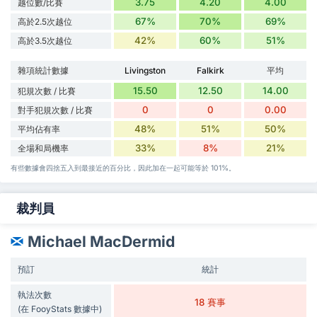
3.75
4.20
4.00
越位數/比賽
67%
70%
69%
高於2.5次越位
42%
60%
51%
高於3.5次越位
雜項統計數據
Livingston
Falkirk
平均
15.50
12.50
14.00
犯規次數 / 比賽
0
0
0.00
對手犯規次數 / 比賽
48%
51%
50%
平均佔有率
33%
8%
21%
全場和局機率
有些數據會四捨五入到最接近的百分比，因此加在一起可能等於 101%。
裁判員
Michael MacDermid
預訂
統計
執法次數
18 賽事
(在 FooyStats 數據中)