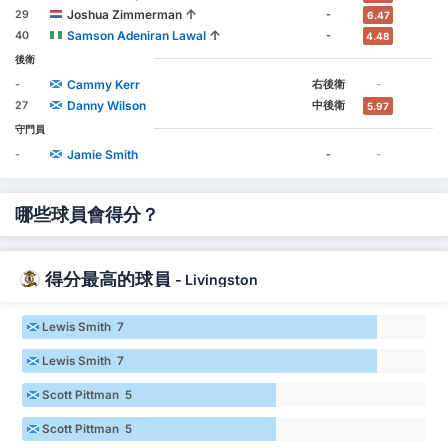
↑
Joshua Zimmerman
29
-
6.47
↑
Samson Adeniran Lawal
40
-
4.48
後衛
Cammy Kerr
-
右後衛
-
Danny Wilson
27
中後衛
5.97
守門員
Jamie Smith
-
-
-
哪些球員會得分？
得分最高的球員
-
Livingston
Lewis Smith 7
Lewis Smith 7
Scott Pittman 5
Scott Pittman 5