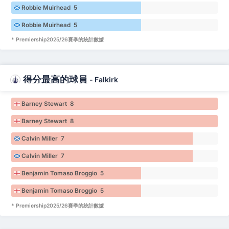
Robbie Muirhead 5
Robbie Muirhead 5
* Premiership2025/26賽季的統計數據
得分最高的球員
-
Falkirk
Barney Stewart 8
Barney Stewart 8
Calvin Miller 7
Calvin Miller 7
Benjamin Tomaso Broggio 5
Benjamin Tomaso Broggio 5
* Premiership2025/26賽季的統計數據