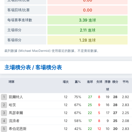
0.00
客場罰球/比賽
0.00
每場賽事進球數
3.39 進球
主場得分
2.11 進球
客場得分
1.28 進球
裁判數據 (Michael MacDermid) 使用最近的數據。不是賽前數據。
主場積分表 / 客場積分表
球隊
場次
贏%
進球
失球
淨勝
積分
平均
球
凱爾特人
1
12
75%
27
8
19
28
2.92
哈茨
2
12
67%
25
9
16
28
2.83
馬瑟韋爾
3
12
67%
22
5
17
27
2.25
流浪者
4
12
58%
17
8
9
25
2.08
希伯尼恩斯
5
12
42%
22
12
10
20
2.83