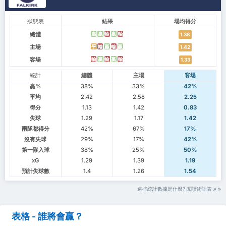
狀態表
結果
場均得分
總體
贏
贏
輸
贏
輸
1.38
主場
平
輸
贏
輸
贏
1.42
客場
輸
贏
輸
贏
輸
1.33
統計
總體
主場
客場
贏%
38%
33%
42%
平均
2.42
2.58
2.25
得分
1.13
1.42
0.83
失球
1.29
1.17
1.42
兩隊都得分
42%
67%
17%
沒有失球
29%
17%
42%
第一隊入球
38%
25%
50%
xG
1.29
1.39
1.19
預計失球數
1.4
1.26
1.54
這些統計數據是什麼? 閱讀術語表
表格 - 誰將會贏？