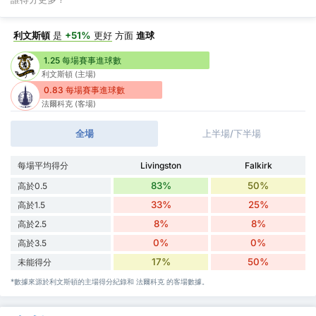
利文斯頓
是
+51%
更好
方面
進球
1.25 每場賽事進球數
利文斯頓 (主場)
0.83 每場賽事進球數
法爾科克 (客場)
全場
上半場/下半場
每場平均得分
Livingston
Falkirk
83%
50%
高於0.5
33%
25%
高於1.5
8%
8%
高於2.5
0%
0%
高於3.5
17%
50%
未能得分
*數據來源於利文斯頓的主場得分紀錄和 法爾科克 的客場數據。