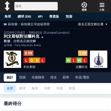
聯賽
介面
角球
網球 (EN)
API
尊貴版
預測
/
蘇格蘭足球超級聯賽
過去正面交鋒比賽
蘇格蘭
2026年2月4日 - 19時45分 (Europe/London)
利文斯頓對法爾科克
數據、分析及正面交鋒
足球場 -
Tony Macaroni Arena
0.58
1.33
L
D
D
L
W
L
W
L
利文斯頓
法爾科克
統計
預測
先發陣容
排名
賠率
串流/電視
全部
進球
角球
卡牌
半埸
球員
最終得分