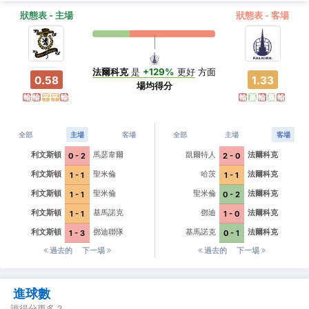
狀態表 - 主場
狀態表 - 客場
法爾科克
是
+129%
更好
方面
0.58
1.33
場均得分
輸
輸
平
平
輸
輸
贏
輸
贏
輸
全部
主場
客場
全部
主場
客場
利文斯頓
馬瑟韋爾
凱爾特人
法爾科克
0 - 2
2 - 0
利文斯頓
聖米倫
哈茨
法爾科克
1 - 1
1 - 1
利文斯頓
聖米倫
聖米倫
法爾科克
1 - 1
0 - 2
利文斯頓
基馬諾克
鄧迪
法爾科克
1 - 1
1 - 0
利文斯頓
鄧迪聯隊
基馬諾克
法爾科克
1 - 3
0 - 1
過去的
下一埸
過去的
下一埸
進球數
誰得分更多？