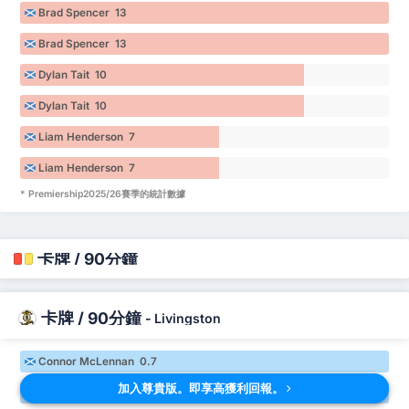
Brad Spencer 13
Brad Spencer 13
Dylan Tait 10
Dylan Tait 10
Liam Henderson 7
Liam Henderson 7
* Premiership2025/26賽季的統計數據
卡牌 / 90分鐘
卡牌 / 90分鐘
-
Livingston
Connor McLennan 0.7
加入尊貴版。即享高獲利回報。
Connor McLennan 0.7