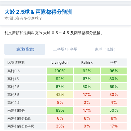
大於 2.5球 & 兩隊都得分預測
本場比賽有多少進球？
利文斯頓和法爾科克's 大球 0.5 ~ 4.5 及兩隊都得分數據。
進球(高於)
上半場/下半場
進球（低於）
比賽進球數
Livingston
Falkirk
平均
100%
92%
96%
高於0.5
92%
67%
80%
高於1.5
67%
50%
59%
高於2.5
42%
17%
30%
高於3.5
8%
0%
4%
高於4.5
83%
17%
50%
兩隊都得分
8%
8%
8%
兩隊都得分&贏
33%
0%
17%
兩隊都得分&平局