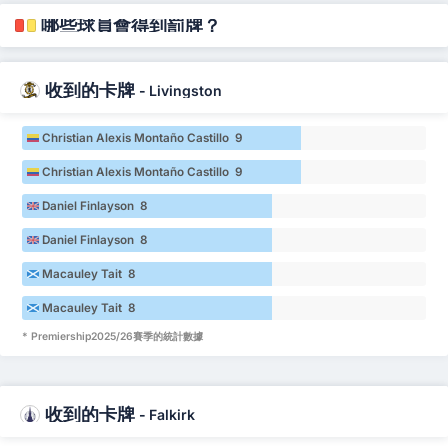
哪些球員會得到罰牌？
收到的卡牌
-
Livingston
Christian Alexis Montaño Castillo 9
Christian Alexis Montaño Castillo 9
Daniel Finlayson 8
Daniel Finlayson 8
Macauley Tait 8
Macauley Tait 8
* Premiership2025/26賽季的統計數據
收到的卡牌
-
Falkirk