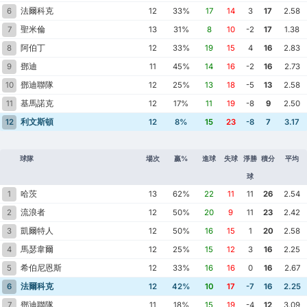
法爾科克
6
12
33%
17
14
3
17
2.58
聖米倫
7
13
31%
8
10
-2
17
1.38
阿伯丁
8
12
33%
19
15
4
16
2.83
鄧迪
9
11
45%
14
16
-2
16
2.73
鄧迪聯隊
10
12
25%
13
18
-5
13
2.58
基馬諾克
11
12
17%
11
19
-8
9
2.50
利文斯頓
12
12
8%
15
23
-8
7
3.17
球隊
場次
贏%
進球
失球
淨勝
積分
平均
球
哈茨
1
13
62%
22
11
11
26
2.54
流浪者
2
12
50%
20
9
11
23
2.42
凱爾特人
3
12
50%
16
15
1
20
2.58
馬瑟韋爾
4
12
25%
15
12
3
16
2.25
希伯尼恩斯
5
12
33%
16
16
0
16
2.67
法爾科克
6
12
42%
10
17
-7
16
2.25
鄧迪聯隊
7
11
18%
15
19
-4
12
3.09