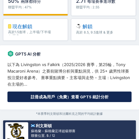
50%
2.71
兩隊都得分
每場賽事進球數
聯盟平均 : 47%
聯盟平均 : 2.55
現在解鎖
解鎖
高於1.5進球，上半場/下半場
高於 8.5, 9.5進球 & 更多
＆ 更多
GPT5 AI 分析
以下為 Livingston vs Falkirk（2025/2026 賽季，第25輪，Tony
Macaroni Arena）之賽前賭博分析與重點洞見，供 25+ 歲男性球賽
投注愛好者參考。 賽事重點摘要 - 主客場與走勢 - 主場：Livingston
在主場的...
註冊成為用戶（免費）查看 GPT5 統計分析
*本賽季利文斯頓和法爾科克之間的平均統計數據
利文斯頓
蘇格蘭 - 蘇格蘭足球超級聯賽
聯賽位置.
5
/ 12