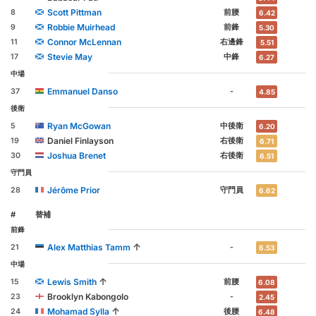
Scott Pittman
8
前腰
6.42
Robbie Muirhead
9
前鋒
5.30
Connor McLennan
11
右邊鋒
5.51
Stevie May
17
中鋒
6.27
中場
Emmanuel Danso
37
-
4.85
後衛
Ryan McGowan
5
中後衛
6.20
Daniel Finlayson
19
右後衛
6.71
Joshua Brenet
30
右後衛
6.51
守門員
Jérôme Prior
28
守門員
6.62
#
替補
前鋒
↑
Alex Matthias Tamm
21
-
6.53
中場
↑
Lewis Smith
15
前腰
6.08
Brooklyn Kabongolo
23
-
2.45
↑
Mohamad Sylla
24
後腰
6.48