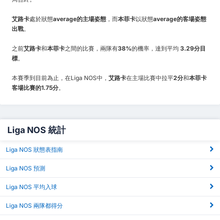
艾路卡
處於狀態
average的主場姿態
，而
本菲卡
以狀態
average的客場姿態
出戰
。
之前
艾路卡
和
本菲卡
之間的比賽，兩隊有
38%
的機率，達到平均
3.29分目
標
。
本賽季到目前為止，在Liga NOS中，
艾路卡
在主場比賽中拉平
2分
和
本菲卡
客場比賽的1.75分
。
Liga NOS 統計
Liga NOS 狀態表指南
Liga NOS 預測
Liga NOS 平均入球
Liga NOS 兩隊都得分