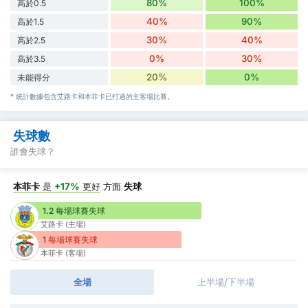
80%
100%
高於0.5
40%
90%
高於1.5
30%
40%
高於2.5
0%
30%
高於3.5
20%
0%
未能得分
* 統計數據包含艾路卡和本菲卡已打過的主客場比賽。
失球數
誰會失球？
本菲卡
是
+17%
更好
方面
失球
1.2 每場球賽失球
艾路卡 (主場)
1 每場球賽失球
本菲卡 (客場)
全場
上半場/下半場