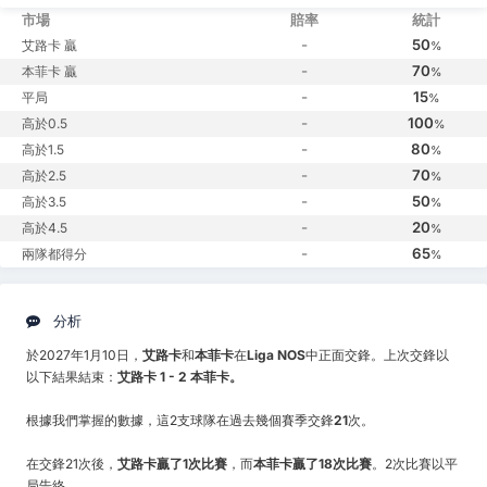
市場
賠率
統計
-
50
艾路卡 贏
%
-
70
本菲卡 贏
%
-
15
平局
%
-
100
高於0.5
%
-
80
高於1.5
%
-
70
高於2.5
%
-
50
高於3.5
%
-
20
高於4.5
%
-
65
兩隊都得分
%
分析
於2027年1月10日，
艾路卡
和
本菲卡
在
Liga NOS
中正面交鋒。上次交鋒以
以下結果結束：
艾路卡 1 - 2 本菲卡。
根據我們掌握的數據，這2支球隊在過去幾個賽季交鋒
21
次。
在交鋒21次後，
艾路卡贏了1次比賽
，而
本菲卡贏了18次比賽
。2次比賽以平
局告終。