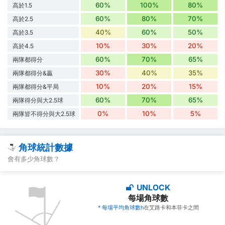
60%
100%
80%
高於1.5
60%
80%
70%
高於2.5
40%
60%
50%
高於3.5
10%
30%
20%
高於4.5
60%
70%
65%
兩隊都得分
30%
40%
35%
兩隊都得分&贏
10%
20%
15%
兩隊都得分&平局
60%
70%
65%
兩隊得分與大2.5球
0%
10%
5%
兩隊皆不得分與大2.5球
角球統計數據
會有多少角球數？
UNLOCK
每場角球數
* 每場平均角球數h
在艾路卡和本菲卡之間