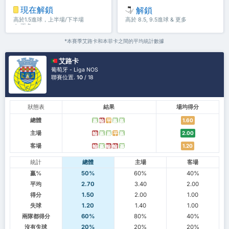
現在解鎖
解鎖
高於1.5進球，上半場/下半場
高於 8.5, 9.5進球 & 更多
＆ 更多
*本賽季艾路卡和本菲卡之間的平均統計數據
艾路卡
葡萄牙 - Liga NOS
聯賽位置.
10
/ 18
狀態表
結果
場均得分
總體
1.60
贏
輸
平
贏
贏
主場
2.00
輸
贏
贏
平
贏
客場
1.20
輸
贏
輸
輸
贏
統計
總體
主場
客場
贏%
50%
60%
40%
平均
2.70
3.40
2.00
得分
1.50
2.00
1.00
失球
1.20
1.40
1.00
兩隊都得分
60%
80%
40%
沒有失球
20%
20%
20%