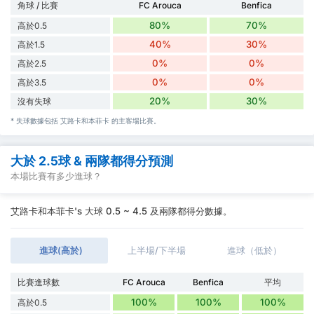
角球 / 比賽
FC Arouca
Benfica
80%
70%
高於0.5
40%
30%
高於1.5
0%
0%
高於2.5
0%
0%
高於3.5
20%
30%
沒有失球
* 失球數據包括 艾路卡和本菲卡 的主客場比賽。
大於 2.5球 & 兩隊都得分預測
本場比賽有多少進球？
艾路卡和本菲卡's 大球 0.5 ~ 4.5 及兩隊都得分數據。
進球(高於)
上半場/下半場
進球（低於）
比賽進球數
FC Arouca
Benfica
平均
100%
100%
100%
高於0.5