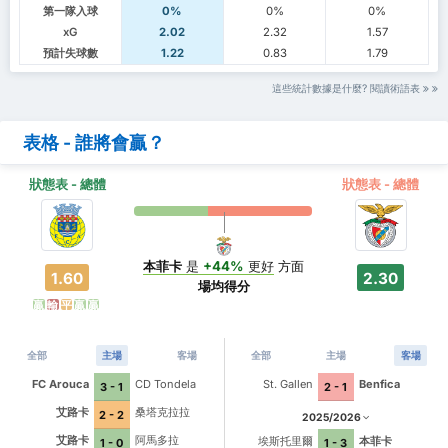
第一隊入球
0%
0%
0%
xG
2.02
2.32
1.57
預計失球數
1.22
0.83
1.79
這些統計數據是什麼? 閱讀術語表
表格 - 誰將會贏？
狀態表 - 總體
狀態表 - 總體
本菲卡
是
+44%
更好
方面
1.60
2.30
場均得分
贏
輸
平
贏
贏
全部
主場
客場
全部
主場
客場
FC Arouca
CD Tondela
St. Gallen
Benfica
3 - 1
2 - 1
艾路卡
桑塔克拉拉
2 - 2
2025/2026
艾路卡
阿馬多拉
埃斯托里爾
本菲卡
1 - 0
1 - 3