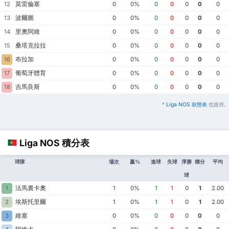
莫雷倫塞
12
0
0%
0
0
0
0
0
波爾圖
13
0
0%
0
0
0
0
0
里奧阿維
14
0
0%
0
0
0
0
0
桑塔克拉拉
15
0
0%
0
0
0
0
0
布拉加
16
0
0%
0
0
0
0
0
葡萄牙體育
17
0
0%
0
0
0
0
0
吉馬良斯
18
0
0%
0
0
0
0
0
*
Liga NOS 狀態表
也提供。
Liga NOS 積分表
球隊
場次
贏%
進球
失球
淨勝
積分
平均
球
法馬裏卡奧
1
1
0%
1
1
0
1
2.00
埃斯托里爾
2
1
0%
1
1
0
1
2.00
維塞
3
0
0%
0
0
0
0
0