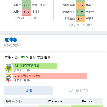
艾路卡
埃斯托里爾
法馬裏卡奧
本菲卡
3 - 2
2 - 2
艾路卡
本菲卡
葡萄牙體育
本菲卡
1 - 2
1 - 2
過去的
下一埸
卡薩皮亞
本菲卡
1 - 1
過去的
下一埸
進球數
誰得分更多？
本菲卡
是
+93%
更好
方面
進球
1.5 每場賽事進球數
艾路卡 (主場)
2.9 每場賽事進球數
本菲卡 (客場)
全場
上半場/下半場
每場平均得分
FC Arouca
Benfica