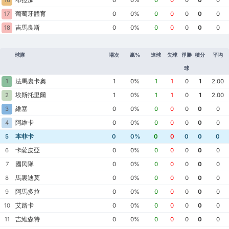
16
0
0%
0
0
0
0
0
葡萄牙體育
17
0
0%
0
0
0
0
0
吉馬良斯
18
0
0%
0
0
0
0
0
球隊
場次
贏%
進球
失球
淨勝
積分
平均
球
法馬裏卡奧
1
1
0%
1
1
0
1
2.00
埃斯托里爾
2
1
0%
1
1
0
1
2.00
維塞
3
0
0%
0
0
0
0
0
阿維卡
4
0
0%
0
0
0
0
0
本菲卡
5
0
0%
0
0
0
0
0
卡薩皮亞
6
0
0%
0
0
0
0
0
國民隊
7
0
0%
0
0
0
0
0
馬裏迪莫
8
0
0%
0
0
0
0
0
阿馬多拉
9
0
0%
0
0
0
0
0
艾路卡
10
0
0%
0
0
0
0
0
吉維森特
11
0
0%
0
0
0
0
0