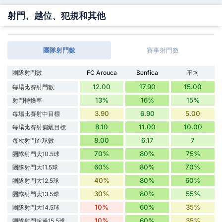
射門、越位、犯規和其他
團隊射門數
賽事射門數
團隊射門數
FC Arouca
Benfica
平均
12.00
17.90
15.00
每場比賽射門數
13%
16%
15%
射門轉換率
3.90
6.90
5.00
每場比賽射中目標
8.10
11.00
10.00
每場比賽射偏離目標
8.00
6.17
7
每次射門進球數
70%
80%
75%
團隊射門大10.5球
60%
80%
70%
團隊射門大11.5球
40%
80%
60%
團隊射門大12.5球
30%
80%
55%
團隊射門大13.5球
10%
60%
35%
團隊射門大14.5球
10%
60%
35%
團隊射門超過15.5球