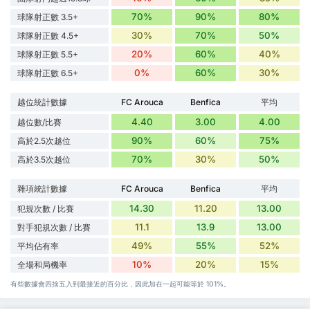
70%
90%
80%
球隊射正數 3.5+
30%
70%
50%
球隊射正數 4.5+
20%
60%
40%
球隊射正數 5.5+
0%
60%
30%
球隊射正數 6.5+
越位統計數據
FC Arouca
Benfica
平均
4.40
3.00
4.00
越位數/比賽
90%
60%
75%
高於2.5次越位
70%
30%
50%
高於3.5次越位
雜項統計數據
FC Arouca
Benfica
平均
14.30
11.20
13.00
犯規次數 / 比賽
11.1
13.9
13.00
對手犯規次數 / 比賽
49%
55%
52%
平均佔有率
10%
20%
15%
全場和局機率
有些數據會四捨五入到最接近的百分比，因此加在一起可能等於 101%。