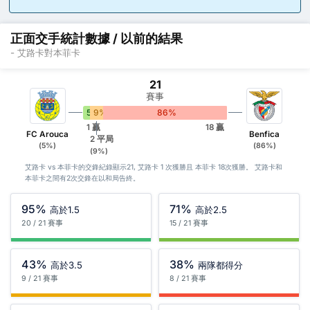
正面交手統計數據 / 以前的結果
- 艾路卡對本菲卡
21
賽事
5%
9%
86%
1 贏
18 贏
FC Arouca
Benfica
2 平局
(5%)
(86%)
(9%)
艾路卡 vs 本菲卡的交鋒紀錄顯示21, 艾路卡 1 次獲勝且 本菲卡 18次獲勝。 艾路卡和
本菲卡之間有2次交鋒在以和局告終。
95%
71%
高於1.5
高於2.5
20 / 21 賽事
15 / 21 賽事
43%
38%
高於3.5
兩隊都得分
9 / 21 賽事
8 / 21 賽事