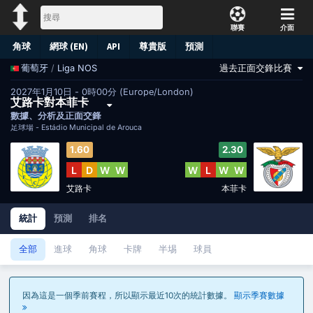
聯賽
介面
角球
網球 (EN)
API
尊貴版
預測
/
Liga NOS
過去正面交鋒比賽
葡萄牙
2027年1月10日 - 0時00分 (Europe/London)
艾路卡對本菲卡
數據、分析及正面交鋒
足球場 -
Estádio Municipal de Arouca
1.60
2.30
L
D
W
W
W
L
W
W
艾路卡
本菲卡
統計
預測
排名
全部
進球
角球
卡牌
半埸
球員
因為這是一個季前賽程，所以顯示最近10次的統計數據。
顯示季賽數據