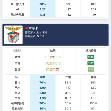
第一隊入球
20%
0%
40%
xG
1.27
1.27
1.27
預計失球數
1.35
1.52
1.19
本菲卡
葡萄牙 - Liga NOS
聯賽位置.
5
/ 18
狀態表
結果
場均得分
總體
2.30
贏
贏
輸
贏
贏
主場
2.67
贏
平
贏
贏
贏
客場
1.75
贏
平
贏
輸
統計
總體
主場
客場
贏%
70%
83%
50%
平均
3.90
4.17
3.50
得分
2.90
3.50
2.00
失球
1.00
0.67
1.50
兩隊都得分
70%
50%
100%
沒有失球
30%
50%
0%