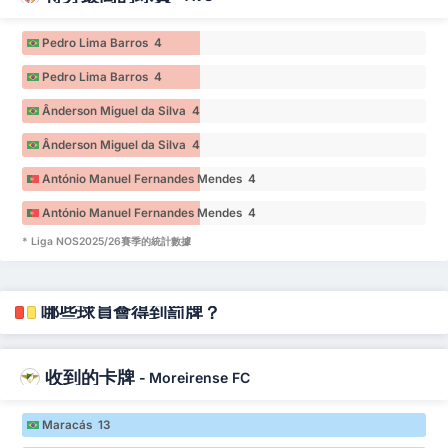
Pedro Lima Barros 4
Pedro Lima Barros 4
Ânderson Miguel da Silva 4
Ânderson Miguel da Silva 4
António Manuel Fernandes Mendes 4
António Manuel Fernandes Mendes 4
* Liga NOS2025/26賽季的統計數據
哪些球員會得到罰牌？
收到的卡牌
-
Moreirense FC
Maracás 13