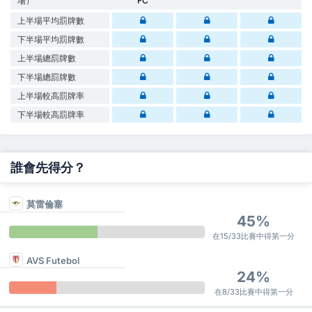
場）
FC
上半場平均罰牌數
下半場平均罰牌數
上半場總罰牌數
下半場總罰牌數
上半場較高罰牌率
下半場較高罰牌率
誰會先得分？
莫雷倫塞
45%
在15/33比賽中得第一分
AVS Futebol
24%
在8/33比賽中得第一分