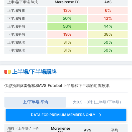
上半場/下半場 陣式
Moreirense FC
AVS
13%
6%
上半場獲勝
50%
13%
下半場獲勝
56%
44%
上半場平局
19%
38%
下半場平局
31%
50%
上半場輸球
31%
50%
下半場輸球
上半場/下半場罰牌
供您預測莫雷倫塞和AVS Futebol 上半場和下半場的罰牌數據。
上/下半場 平均
大0.5 ~ 3球 (上半場/下半場)
DATA FOR PREMIUM MEMBERS ONLY
罰牌（上半場 / 下半
Moreirense
AVS
平均