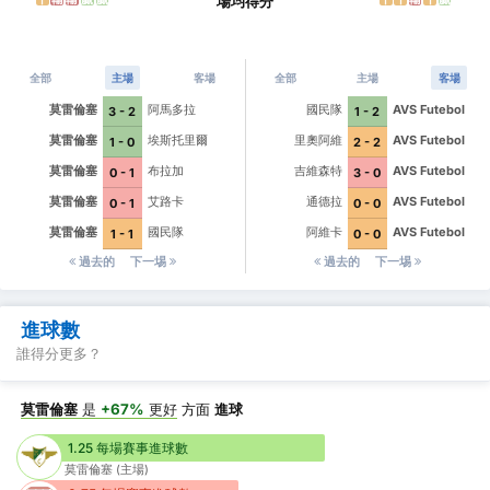
場均得分
全部
主場
客場
全部
主場
客場
莫雷倫塞
阿馬多拉
國民隊
AVS Futebol
3 - 2
1 - 2
莫雷倫塞
埃斯托里爾
里奧阿維
AVS Futebol
1 - 0
2 - 2
莫雷倫塞
布拉加
吉維森特
AVS Futebol
0 - 1
3 - 0
莫雷倫塞
艾路卡
通德拉
AVS Futebol
0 - 1
0 - 0
莫雷倫塞
國民隊
阿維卡
AVS Futebol
1 - 1
0 - 0
過去的
下一埸
過去的
下一埸
進球數
誰得分更多？
莫雷倫塞
是
+67%
更好
方面
進球
1.25 每場賽事進球數
莫雷倫塞 (主場)