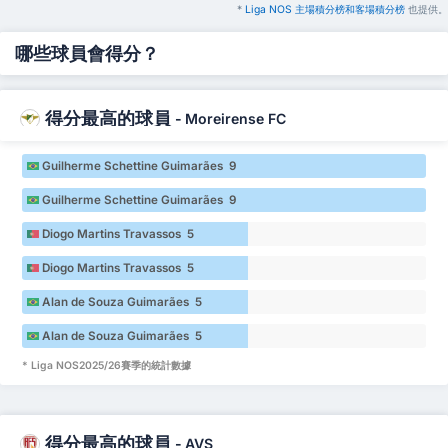
*
Liga NOS 主場積分榜和客場積分榜
也提供。
哪些球員會得分？
得分最高的球員
-
Moreirense FC
Guilherme Schettine Guimarães 9
Guilherme Schettine Guimarães 9
Diogo Martins Travassos 5
Diogo Martins Travassos 5
Alan de Souza Guimarães 5
Alan de Souza Guimarães 5
* Liga NOS2025/26賽季的統計數據
得分最高的球員
-
AVS