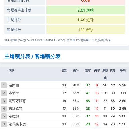
客場罰球/比賽
0.08
每場賽事進球數
2.61 進球
主場得分
1.49 進球
客場得分
1.11 進球
裁判數據 (Sérgio José dos Santos Guelho) 使用最近的數據。不是賽前數據。
主場積分表 / 客場積分表
球隊
場次
贏%
進球
失球
淨勝
積分
平均
球
波爾圖
1
16
81%
32
6
26
42
2.38
本菲卡
2
17
65%
41
13
28
39
3.18
葡萄牙體育
3
16
75%
48
11
37
38
3.69
吉維森特
4
17
53%
28
17
11
30
2.65
布拉加
5
16
50%
32
16
16
29
3.00
法馬裏卡奧
6
16
50%
26
12
14
28
2.38