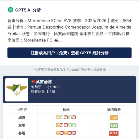
GPT5 AI 分析
賽事分析：Moreirense FC vs AVS 賽季：2025/2026 | 週次：第34
週 | 場地：Parque Desportivo Comendador Joaquim de Almeida
Freitas 狀態：尚未進行，比賽尚未開踢 基本投注要點 - 主隊勝/和機
率偏高：Moreirense FC �...
註冊成為用戶（免費）查看 GPT5 統計分析
*本賽季莫雷倫塞和AVS Futebol之間的平均統計數據
莫雷倫塞
葡萄牙 - Liga NOS
聯賽位置.
8
/ 18
狀態表
結果
場均得分
總體
平
贏
輸
贏
輸
1.27
主場
平
輸
輸
贏
贏
1.63
客場
平
輸
平
輸
輸
0.94