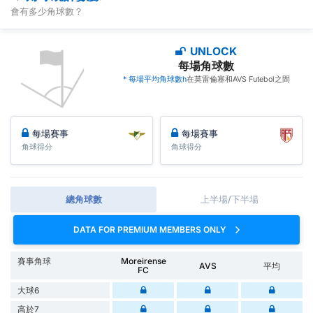
會有多少角球數？
UNLOCK
每場角球數
* 每場平均角球數h
在莫雷倫塞和AVS Futebol之間
每場賽事
每場賽事
角球得分
角球得分
總角球數
上半場/下半場
DATA FOR PREMIUM MEMBERS ONLY
賽事角球
Moreirense
AVS
平均
FC
大球6
高於7