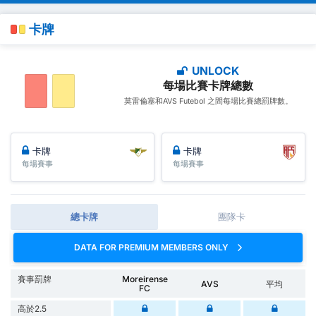
卡牌
UNLOCK
每場比賽卡牌總數
莫雷倫塞和AVS Futebol 之間每場比賽總罰牌數。
卡牌
卡牌
每場賽事
每場賽事
總卡牌
團隊卡
DATA FOR PREMIUM MEMBERS ONLY
賽事罰牌
Moreirense
AVS
平均
FC
高於2.5