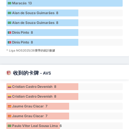
Maracás 13
Alan de Souza Guimarães 8
Alan de Souza Guimarães 8
Dinis Pinto 8
Dinis Pinto 8
* Liga NOS2025/26賽季的統計數據
收到的卡牌
-
AVS
Cristian Castro Devenish 8
Cristian Castro Devenish 8
Jaume Grau Ciscar 7
Jaume Grau Ciscar 7
Paulo Vitor Leal Sousa Lima 6