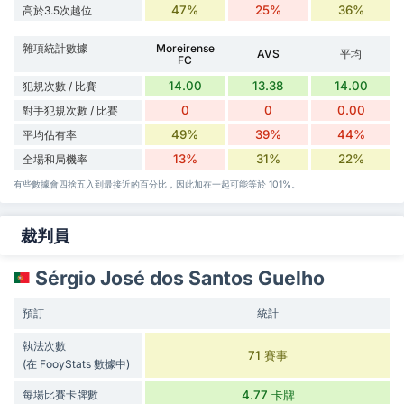
47%
25%
36%
高於3.5次越位
雜項統計數據
Moreirense
AVS
平均
FC
14.00
13.38
14.00
犯規次數 / 比賽
0
0
0.00
對手犯規次數 / 比賽
49%
39%
44%
平均佔有率
13%
31%
22%
全場和局機率
有些數據會四捨五入到最接近的百分比，因此加在一起可能等於 101%。
裁判員
Sérgio José dos Santos Guelho
預訂
統計
執法次數
71 賽事
(在 FooyStats 數據中)
每場比賽卡牌數
4.77 卡牌