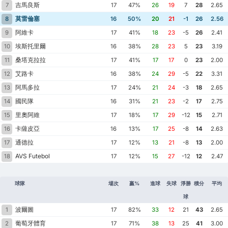
吉馬良斯
7
17
47%
26
19
7
28
2.65
莫雷倫塞
8
16
50%
20
21
-1
26
2.56
阿維卡
9
17
41%
18
23
-5
26
2.41
埃斯托里爾
10
16
38%
28
23
5
23
3.19
桑塔克拉拉
11
17
41%
17
17
0
23
2.00
艾路卡
12
16
38%
24
29
-5
22
3.31
阿馬多拉
13
17
24%
21
24
-3
18
2.65
國民隊
14
16
31%
21
23
-2
17
2.75
里奧阿維
15
17
18%
17
29
-12
15
2.71
卡薩皮亞
16
16
13%
17
25
-8
14
2.63
通德拉
17
17
12%
13
21
-8
13
2.00
AVS Futebol
18
17
12%
15
27
-12
12
2.47
球隊
場次
贏%
進球
失球
淨勝
積分
平均
球
波爾圖
1
17
82%
33
12
21
43
2.65
葡萄牙體育
2
17
71%
38
13
25
41
3.00