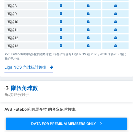
高於8
高於9
高於10
高於11
高於12
高於13
AVS Futebol和阿馬多拉的總角球數. 聯賽平均值為 Liga NOS 在 2025/2026 季賽209 場比
賽的平均值。
Liga NOS 角球統計數據
隊伍角球數
角球獲得/對手
AVS Futebol和阿馬多拉 的各隊角球數據。
DATA FOR PREMIUM MEMBERS ONLY