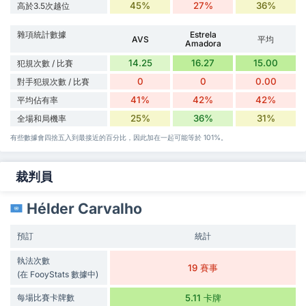
45%
27%
36%
高於3.5次越位
雜項統計數據
Estrela
AVS
平均
Amadora
14.25
16.27
15.00
犯規次數 / 比賽
0
0
0.00
對手犯規次數 / 比賽
41%
42%
42%
平均佔有率
25%
36%
31%
全場和局機率
有些數據會四捨五入到最接近的百分比，因此加在一起可能等於 101%。
裁判員
Hélder Carvalho
預訂
統計
執法次數
19 賽事
(在 FooyStats 數據中)
每場比賽卡牌數
5.11 卡牌