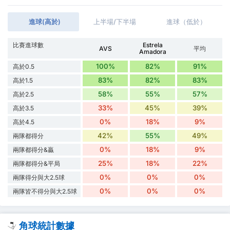
進球(高於)
上半場/下半場
進球（低於）
比賽進球數
Estrela
AVS
平均
Amadora
100%
82%
91%
高於0.5
83%
82%
83%
高於1.5
58%
55%
57%
高於2.5
33%
45%
39%
高於3.5
0%
18%
9%
高於4.5
42%
55%
49%
兩隊都得分
0%
18%
9%
兩隊都得分&贏
25%
18%
22%
兩隊都得分&平局
0%
0%
0%
兩隊得分與大2.5球
0%
0%
0%
兩隊皆不得分與大2.5球
角球統計數據