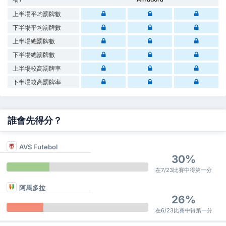
上半場平均罰牌數
下半場平均罰牌數
上半場總罰牌數
下半場總罰牌數
上半場較高罰牌率
下半場較高罰牌率
誰會先得分？
AVS Futebol
30%
在7/23比賽中得第一分
阿馬多拉
26%
在6/23比賽中得第一分