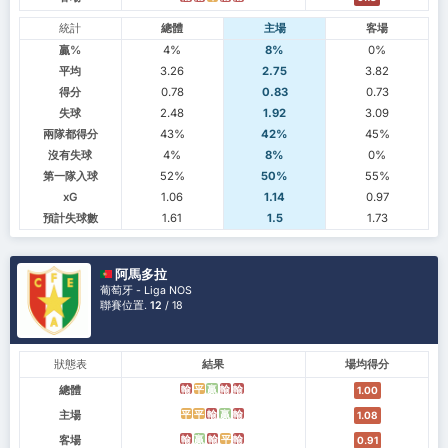
統計
總體
主場
客場
贏%
4%
8%
0%
平均
3.26
2.75
3.82
得分
0.78
0.83
0.73
失球
2.48
1.92
3.09
兩隊都得分
43%
42%
45%
沒有失球
4%
8%
0%
第一隊入球
52%
50%
55%
xG
1.06
1.14
0.97
預計失球數
1.61
1.5
1.73
阿馬多拉
葡萄牙 - Liga NOS
聯賽位置.
12
/ 18
狀態表
結果
場均得分
總體
輸
平
贏
輸
輸
1.00
主場
平
平
輸
贏
輸
1.08
客場
輸
贏
輸
平
輸
0.91