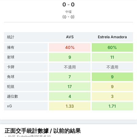
0
-
0
中場
(0 - 0)
統計
AVS
Estrela Amadora
擁有
40%
60%
射球
9
11
卡牌
不適用
不適用
角球
7
9
犯規
17
9
越位數
4
3
xG
1.33
1.71
正面交手統計數據 / 以前的結果
- AVS Futebol對阿馬多拉