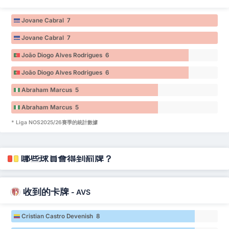
Jovane Cabral 7
Jovane Cabral 7
João Diogo Alves Rodrigues 6
João Diogo Alves Rodrigues 6
Abraham Marcus 5
Abraham Marcus 5
* Liga NOS2025/26賽季的統計數據
哪些球員會得到罰牌？
收到的卡牌
-
AVS
Cristian Castro Devenish 8