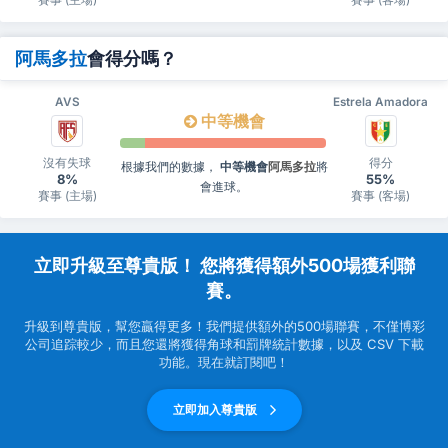
阿馬多拉
會得分嗎？
AVS
Estrela Amadora
中等機會
沒有失球
得分
根據我們的數據，
中等機會
阿馬多拉
將
8%
55%
會進球。
賽事 (主場)
賽事 (客場)
立即升級至尊貴版！ 您將獲得額外500場獲利聯
賽。
升級到尊貴版，幫您贏得更多！我們提供額外的500場聯賽，不僅博彩
公司追踪較少，而且您還將獲得角球和罰牌統計數據，以及 CSV 下載
功能。現在就訂閱吧！
立即加入尊貴版