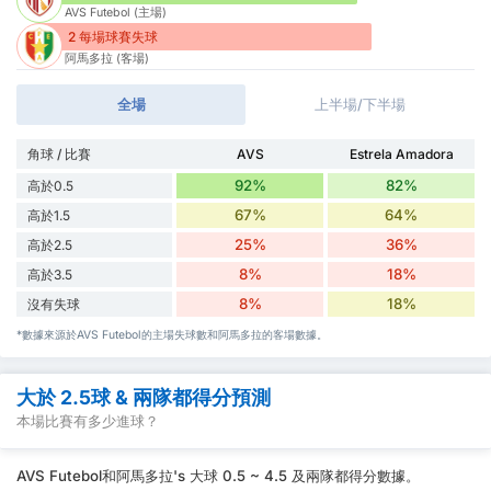
AVS Futebol (主場)
2 每場球賽失球
阿馬多拉 (客場)
全場
上半場/下半場
角球 / 比賽
AVS
Estrela Amadora
92%
82%
高於0.5
67%
64%
高於1.5
25%
36%
高於2.5
8%
18%
高於3.5
8%
18%
沒有失球
*數據來源於AVS Futebol的主場失球數和阿馬多拉的客場數據。
大於 2.5球 & 兩隊都得分預測
本場比賽有多少進球？
AVS Futebol和阿馬多拉's 大球 0.5 ~ 4.5 及兩隊都得分數據。