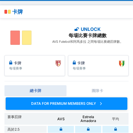
卡牌
UNLOCK
每場比賽卡牌總數
AVS Futebol和阿馬多拉 之間每場比賽總罰牌數。
卡牌
卡牌
每場賽事
每場賽事
總卡牌
團隊卡
DATA FOR PREMIUM MEMBERS ONLY
賽事罰牌
Estrela
AVS
平均
Amadora
高於2.5