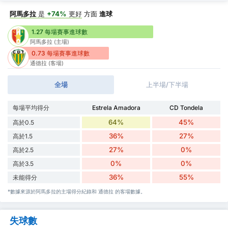
阿馬多拉
是
+74%
更好
方面
進球
1.27 每場賽事進球數
阿馬多拉 (主場)
0.73 每場賽事進球數
通德拉 (客場)
全場
上半場/下半場
每場平均得分
Estrela Amadora
CD Tondela
64%
45%
高於0.5
36%
27%
高於1.5
27%
0%
高於2.5
0%
0%
高於3.5
36%
55%
未能得分
*數據來源於阿馬多拉的主場得分紀錄和 通德拉 的客場數據。
失球數