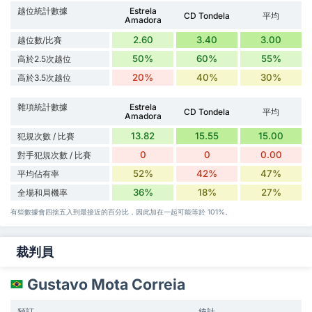
越位統計數據
Estrela
CD Tondela
平均
Amadora
2.60
3.40
3.00
越位數/比賽
50%
60%
55%
高於2.5次越位
20%
40%
30%
高於3.5次越位
雜項統計數據
Estrela
CD Tondela
平均
Amadora
13.82
15.55
15.00
犯規次數 / 比賽
0
0
0.00
對手犯規次數 / 比賽
52%
42%
47%
平均佔有率
36%
18%
27%
全場和局機率
有些數據會四捨五入到最接近的百分比，因此加在一起可能等於 101%。
裁判員
Gustavo Mota Correia
預訂
統計