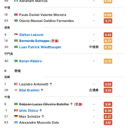
Abraham Marcus
99
-
6.99
中場
Paulo Daniel Valente Moreira
19
-
6.60
Otavio Manoel Galdino Fernandes
83
-
5.71
後衛
Stefan Leković
4
-
3.45
Bernardo Schappo
14
-
(受傷)
6.77
Luan Patrick Wiedthauper
30
中後衛
6.76
守門員
Renan Ribeiro
40
-
6.75
#
替補
前鋒
↑
Leandro Antonetti
7
-
3.05
↑
Bilal Brahimi
26
左邊鋒
3.23
中場
↑
Robson Lucas Oliveira Botelho
8
-
(受傷)
5.16
↑
Ianis Stoica
-1
-
6.39
↑
Max Scholze
21
-
6.27
Alexandre Mussolo Sola
63
-
3.10