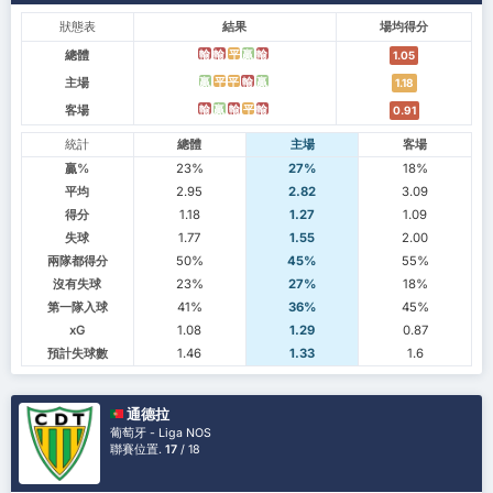
狀態表
結果
場均得分
總體
輸
輸
平
贏
輸
1.05
主場
贏
平
平
輸
贏
1.18
客場
輸
贏
輸
平
輸
0.91
統計
總體
主場
客場
贏%
23%
27%
18%
平均
2.95
2.82
3.09
得分
1.18
1.27
1.09
失球
1.77
1.55
2.00
兩隊都得分
50%
45%
55%
沒有失球
23%
27%
18%
第一隊入球
41%
36%
45%
xG
1.08
1.29
0.87
預計失球數
1.46
1.33
1.6
通德拉
葡萄牙 - Liga NOS
聯賽位置.
17
/ 18