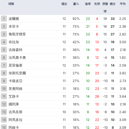
球隊
場次
贏%
進球
失球
淨勝
積分
平均
球
波爾圖
1
12
92%
23
4
19
33
2.25
本菲卡
2
11
73%
21
5
16
27
2.36
葡萄牙體育
3
11
73%
23
8
15
27
2.82
布拉加
4
12
42%
23
13
10
19
3.00
吉維森特
5
11
36%
14
10
4
17
2.18
法馬裏卡奧
6
11
36%
8
12
-4
15
1.82
莫雷倫塞
7
12
33%
14
17
-3
14
2.58
埃斯托里爾
8
11
27%
20
22
-2
11
3.82
卡薩皮亞
9
11
27%
10
20
-10
11
2.73
里奧阿維
10
11
18%
12
23
-11
11
3.18
艾路卡
11
11
27%
14
26
-12
11
3.64
國民隊
12
11
18%
11
13
-2
10
2.18
吉馬良斯
13
10
30%
8
16
-8
10
2.40
阿馬多拉
14
11
18%
12
22
-10
10
3.09
阿維卡
15
11
18%
12
22
-10
8
3.09