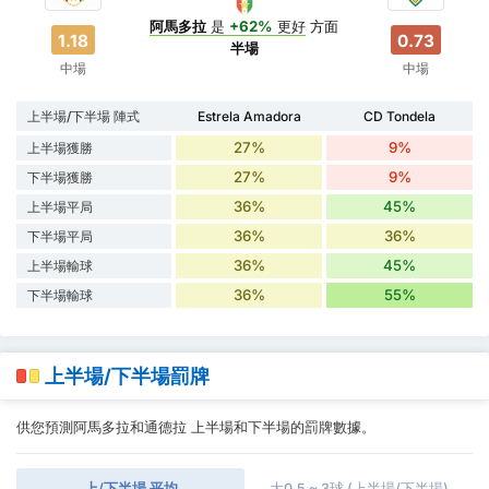
阿馬多拉
是
+62%
更好
方面
1.18
0.73
半場
中場
中場
上半場/下半場 陣式
Estrela Amadora
CD Tondela
27%
9%
上半場獲勝
27%
9%
下半場獲勝
36%
45%
上半場平局
36%
36%
下半場平局
36%
45%
上半場輸球
36%
55%
下半場輸球
上半場/下半場罰牌
供您預測阿馬多拉和通德拉 上半場和下半場的罰牌數據。
上/下半場 平均
大0.5 ~ 3球 (上半場/下半場)