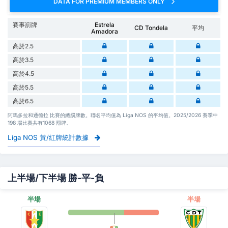
DATA FOR PREMIUM MEMBERS ONLY
賽事罰牌
Estrela
CD Tondela
平均
Amadora
高於2.5
高於3.5
高於4.5
高於5.5
高於6.5
阿馬多拉和通德拉 比賽的總罰牌數。聯名平均值為 Liga NOS 的平均值。2025/2026 賽季中
198 場比賽共有1068 罰牌。
Liga NOS 黃/紅牌統計數據
上半場/下半場 勝-平-負
半場
半場