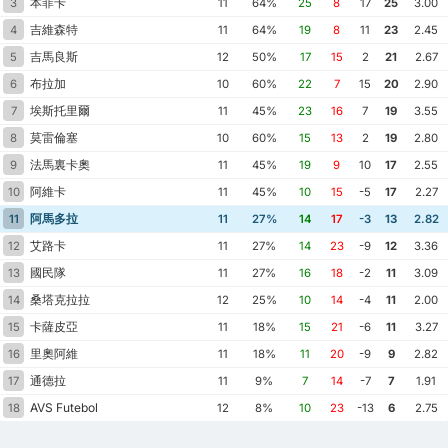
本菲卡
3
11
64%
25
8
17
25
3.00
吉維森特
4
11
64%
19
8
11
23
2.45
吉馬良斯
5
12
50%
17
15
2
21
2.67
布拉加
6
10
60%
22
7
15
20
2.90
埃斯托里爾
7
11
45%
23
16
7
19
3.55
莫雷倫塞
8
10
60%
15
13
2
19
2.80
法馬裏卡奧
9
11
45%
19
9
10
17
2.55
阿維卡
10
11
45%
10
15
-5
17
2.27
阿馬多拉
11
11
27%
14
17
-3
13
2.82
艾路卡
12
11
27%
14
23
-9
12
3.36
國民隊
13
11
27%
16
18
-2
11
3.09
桑塔克拉拉
14
12
25%
10
14
-4
11
2.00
卡薩皮亞
15
11
18%
15
21
-6
11
3.27
里奧阿維
16
11
18%
11
20
-9
9
2.82
通德拉
17
11
9%
7
14
-7
7
1.91
AVS Futebol
18
12
8%
10
23
-13
6
2.75