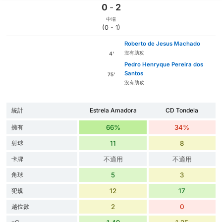
0
-
2
中場
(0 - 1)
Roberto de Jesus Machado
沒有助攻
4'
Pedro Henryque Pereira dos
Santos
75'
沒有助攻
統計
Estrela Amadora
CD Tondela
擁有
66%
34%
射球
11
8
卡牌
不適用
不適用
角球
5
3
犯規
12
17
越位數
2
0