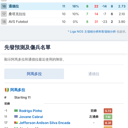
通德拉
16
11
18%
8
22
-14
8
2.73
桑塔克拉拉
17
10
10%
7
14
-7
6
2.10
AVS Futebol
18
10
0%
8
31
-23
2
3.90
*
Liga NOS 主場積分榜和客場積分榜
也提供。
先發預測及傷兵名單
顯示阿馬多拉和通德拉最近使用的陣容。
阿馬多拉
通德拉
阿馬多拉
#
Starting 11
前鋒
Rodrigo Pinho
-1
前鋒
5.72
Jovane Cabral
11
左邊鋒
7.10
Jefferson Anilson Silva Encada
17
-
6.31