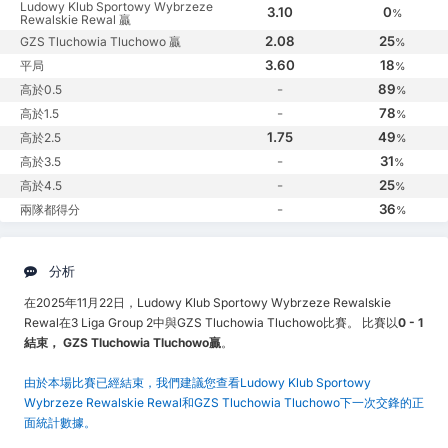
Ludowy Klub Sportowy Wybrzeze
3.10
0
%
Rewalskie Rewal 贏
2.08
25
GZS Tluchowia Tluchowo 贏
%
3.60
18
平局
%
-
89
高於0.5
%
-
78
高於1.5
%
1.75
49
高於2.5
%
-
31
高於3.5
%
-
25
高於4.5
%
-
36
兩隊都得分
%
分析
在2025年11月22日，Ludowy Klub Sportowy Wybrzeze Rewalskie
Rewal在3 Liga Group 2中與GZS Tluchowia Tluchowo比賽。 比賽以
0 - 1
結束， GZS Tluchowia Tluchowo贏
。
由於本場比賽已經結束，我們建議您查看Ludowy Klub Sportowy
Wybrzeze Rewalskie Rewal和GZS Tluchowia Tluchowo下一次交鋒的正
面統計數據。