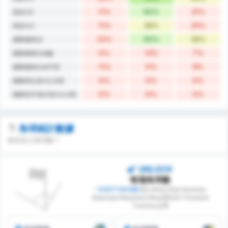
11%
50%
31%
高於3.5
11%
38%
25%
高於4.5
22%
50%
36%
兩隊都得分
0%
13%
7%
兩隊都得分&贏
11%
0%
6%
兩隊都得分&平局
0%
0%
0%
兩隊得分與大2.5球
0%
0%
0%
兩隊皆不得分與大2.5球
角球統計數據
會有多少角球數？
UNLOCK
每場角球數
* 每場平均角球數h
在Ludowy Klub Sportowy
Wybrzeze Rewalskie Rewal和GZS Tluchowia
Tluchowo之間