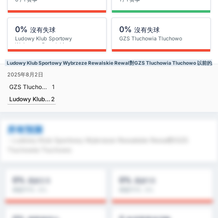
0%
0%
沒有失球
沒有失球
Ludowy Klub Sportowy
GZS Tluchowia Tluchowo
Wybrzeze Rewalskie
Rewal
Ludowy Klub Sportowy Wybrzeze Rewalskie Rewal對GZS Tluchowia Tluchowo 以前的
2025年8月2日
GZS Tluchowia Tluchowo
1
Ludowy Klub Sportowy Wybrzeze Rewalskie Rewal
2
所有預測
- Ludowy Klub Sportowy Wybrzeze Rewalskie Rewal對GZS
Tluchowia Tluchowo
0%
0%
高於2.5
高於1.5
聯盟平均 : 0%
聯盟平均 : 0%