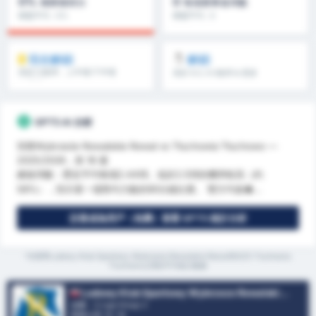
0%
0
兩隊都得分
每場賽事進球數
聯盟平均 : 0%
聯盟平均 : 0
現在解鎖
解鎖
高於1.5進球，上半場/下半場
高於 8.5, 9.5進球 & 更多
＆ 更多
GPT5 AI 分析
預覽Wybrzeże Rewalskie Rewal vs Tłuchowia Tłuchowo —
2025/2026，第 18 週
總進球數：歷史平均每場2.44球。低於2.5球的機率較高（約
58%），預示著一場勢均力敵的90分鐘比賽。 雙方均進�...
註冊成為用戶（免費）查看 GPT5 統計分析
*本賽季Ludowy Klub Sportowy Wybrzeze Rewalskie Rewal和GZS Tluchowia
Tluchowo之間的平均統計數據
Ludowy Klub Sportowy Wybrzeze Rewalskie Rewal
波蘭 - 3 Liga Group 2
聯賽位置.
0
/ 18