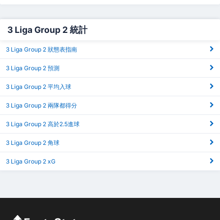
3 Liga Group 2 統計
3 Liga Group 2 狀態表指南
3 Liga Group 2 預測
3 Liga Group 2 平均入球
3 Liga Group 2 兩隊都得分
3 Liga Group 2 高於2.5進球
3 Liga Group 2 角球
3 Liga Group 2 xG