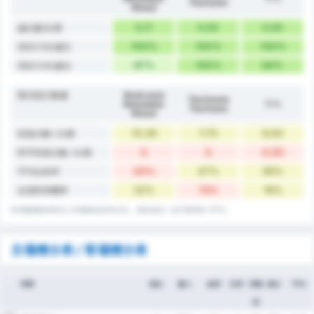
Tłuchowo
Rewal
5.17
5.00
5.00
越位數/比賽
100%
100%
100%
高於2.5次越位
67%
100%
84%
高於3.5次越位
雜項統計數據
Wybrzeże
Tłuchowia
Rewalskie
平均
Tłuchowo
Rewal
10.29
7.75
9.00
犯規次數 / 比賽
0
0
0.00
對手犯規次數 / 比賽
44%
47%
46%
平均佔有率
22%
13%
18%
全場和局機率
有些數據會四捨五入到最接近的百分比，因此加在一起可能等於 101%。
主場積分表 / 客場積分表
球隊
場次
贏%
進球
失球
淨勝
積分
平均
球