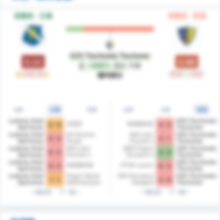
狀態表 - 主場
狀態表 - 客場
GZS Tluchowia Tluchowo
0.22
0.88
是
+300%
更好
方面
平
輸
輸
輸
平
輸
輸
贏
輸
輸
場均得分
全部
主場
客場
全部
主場
客場
Ludowy Klub
GZS Tluchowia
尤尼亞
布萊基特尼
0 - 0
3 - 2
Sportowy
Tluchowo
Wybrzeze
Ludowy Klub
KS Polonia
KKS Lech
GZS Tluchowia
0 - 2
2 - 1
Rewalskie
Sportowy
Środa
Poznań II
Tluchowo
Rewal
Wybrzeze
Wielkopolska
Ludowy Klub
KKS Lech
MKS Pogoń
GZS Tluchowia
0 - 2
2 - 3
Rewalskie
Sportowy
Poznań II
Szczecin II
Tluchowo
Rewal
Wybrzeze
Ludowy Klub
GZS Tluchowia
布萊基特尼
KTSK Luzino
0 - 2
6 - 2
Rewalskie
Sportowy
Tluchowo
Rewal
Wybrzeze
Ludowy Klub
Pogoń Nowe
ZKS Kluczevia
GZS Tluchowia
1 - 1
3 - 0
Rewalskie
Sportowy
Skalmierzyce
Stargard
Tluchowo
Rewal
Wybrzeze
過去的
下一埸
過去的
下一埸
Rewalskie
Rewal