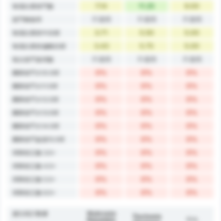
7.14
11.25
9.00
每場比賽射門數
不適用
不適用
不適用
射門轉換率
3.71
5.50
5.00
每場比賽射中目標
3.43
5.75
5.00
每場比賽射偏離目標
不適用
不適用
不適用
每次射門進球數
0%
0%
0%
團隊射門大10.5球
0%
0%
0%
團隊射門大11.5球
0%
0%
0%
團隊射門大12.5球
0%
0%
0%
團隊射門大13.5球
0%
0%
0%
團隊射門大14.5球
0%
0%
0%
團隊射門超過15.5球
0%
0%
0%
球隊射正數 3.5+
0%
0%
0%
球隊射正數 4.5+
0%
0%
0%
球隊射正數 5.5+
0%
0%
0%
球隊射正數 6.5+
越位統計數據
Wybrzeże
Tłuchowia
Rewalskie
平均