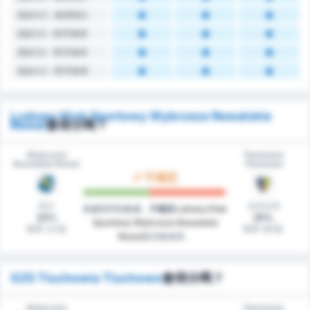
高於4.5 - 角球得分
高於2.5 - 對手角球
高於3.5 - 對手角球
高於4.5 - 對手角球
Ludowy Klub Sportowy Wybrzeze Rewalskie
Rewal
會得分嗎？
Wybrzeże
Tłuchowia
Rewalskie Rewal
Tłuchowo
不確定
得分
沒有失球
根據我們的數據，
不確定
Ludowy Klub
22%
25%
Sportowy Wybrzeze Rewalskie
賽事 (主場)
賽事 (客場)
Rewal
是否會進球。
GZS Tluchowia Tluchowo
會得分嗎？
Wybrzeże
Tłuchowia