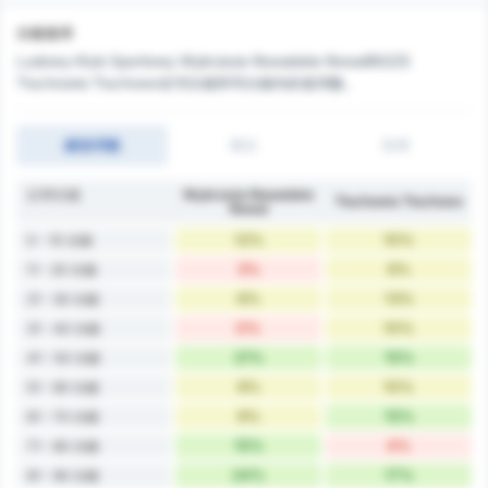
分鐘進球
Ludowy Klub Sportowy Wybrzeze Rewalskie Rewal和GZS
Tluchowia Tluchowo在10分鐘和15分鐘內的進球數。
總進球數
得分
失球
以10分鐘
Wybrzeże Rewalskie
Tłuchowia Tłuchowo
Rewal
12%
10%
0 - 10 分鐘
3%
6%
11 - 20 分鐘
6%
13%
21 - 30 分鐘
0%
10%
31 - 40 分鐘
21%
15%
41 - 50 分鐘
9%
10%
51 - 60 分鐘
9%
15%
61 - 70 分鐘
15%
4%
71 - 80 分鐘
24%
17%
81 - 90 分鐘