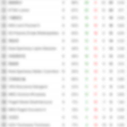
薩維斯沙
1
9
89%
26
4
22
25
3.33
KTSK Luzino
2
9
67%
25
12
13
20
4.11
卡圖西亞
3
9
67%
16
11
5
19
3.00
KKS Lech Poznań II
4
8
63%
19
10
9
16
3.63
KS Polonia Środa Wielkopolska
5
8
63%
18
18
0
15
4.50
弗洛塔
6
8
50%
12
6
6
14
2.25
Klub Sportowy Lipno Steszew
7
9
44%
12
10
2
14
2.44
布萊基特尼
8
8
38%
16
12
4
12
3.50
斯維西
9
8
50%
10
15
-5
12
3.13
Klub Sportowy Notec Czarnkow
10
10
30%
13
14
-1
11
2.70
艾萊納託倫
11
5
60%
9
9
0
9
3.60
ZKS Kluczevia Stargard
12
9
22%
11
11
0
9
2.44
MKS Victoria Wrzesnia
13
8
25%
12
17
-5
6
3.63
Pogoń Nowe Skalmierzyce
14
9
11%
3
10
-7
6
1.44
MKS Pogoń Szczecin II
15
7
14%
17
18
-1
5
5.00
尤尼亞
16
9
11%
5
13
-8
5
2.00
GZS Tluchowia Tluchowo
17
9
11%
4
14
-10
5
2.00