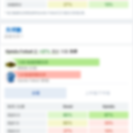
27%
13%
未能得分
* 統計數據包含斯凱德和Kjelsås Fotball已打過的主客場比賽。
失球數
誰會失球？
Kjelsås Fotball
是
+27%
更好
方面
失球
1.93 每場球賽失球
斯凱德 (主場)
1.4 每場球賽失球
Kjelsås Fotball (客場)
全場
上半場/下半場
角球 / 比賽
Skeid
Kjelsås
80%
87%
高於0.5
60%
33%
高於1.5
27%
13%
高於2.5