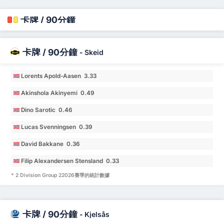
卡牌 / 90分鐘
卡牌 / 90分鐘
-
Skeid
Lorents Apold-Aasen 3.33
Akinshola Akinyemi 0.49
Dino Sarotic 0.46
Lucas Svenningsen 0.39
David Bakkane 0.36
Filip Alexandersen Stensland 0.33
* 2 Division Group 22026賽季的統計數據
卡牌 / 90分鐘
-
Kjelsås