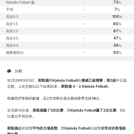
-
73
Kjelsås Fotball 贏
%
-
7
平局
%
-
100
高於0.5
%
-
80
高於1.5
%
-
67
高於2.5
%
-
47
高於3.5
%
-
34
高於4.5
%
-
63
兩隊都得分
%
分析
於2026年9月5日，
斯凱德
和
Kjelsås Fotball
在
挪威乙級聯賽：第2組
中正面
交鋒。上次交鋒以以下結果結束：
斯凱德 4 - 2 Kjelsås Fotball。
根據我們掌握的數據，這2支球隊在過去幾個賽季交鋒
14
次。
在交鋒14次後，
斯凱德贏了5次比賽
，而
Kjelsås Fotball贏了3次比賽
。6次
比賽以平局告終。
斯凱德
處於狀態
平均的主場姿態
，而
Kjelsås Fotball
以狀態
非常好的客場姿