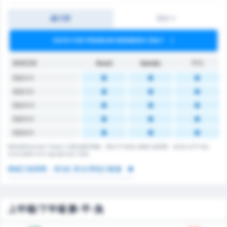
總卡牌
團隊卡
DATA FOR PREMIUM MEMBERS ONLY
賽事罰牌
Skeid
Kjelsås
平均
高於2.5
高於3.5
高於4.5
高於5.5
高於6.5
斯凱德和Kjelsås Fotball 比賽的總罰牌數。聯名平均值為 挪威乙級聯賽：第2組 的平均值。
2026 賽季中104 場比賽共有0 罰牌。
挪威乙級聯賽：第2組 黃/紅牌統計數據
上半場/下半場 勝-平-負