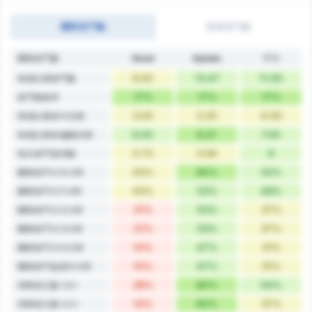
團隊射門數
賽事射門數
團隊射門數
Skeid
Kjelsås
平均
9.00
13.47
11.00
每場比賽射門數
17%
17%
17%
射門轉換率
3.00
5.20
4.00
每場比賽射中目標
6.00
8.27
7.00
每場比賽射偏離目標
5.73
5.94
6
每次射門進球數
43%
60%
52%
團隊射門大10.5球
43%
53%
48%
團隊射門大11.5球
21%
53%
37%
團隊射門大12.5球
21%
53%
37%
團隊射門大13.5球
14%
47%
31%
團隊射門大14.5球
14%
47%
31%
團隊射門超過15.5球
28%
80%
54%
球隊射正數 3.5+
14%
60%
37%
球隊射正數 4.5+