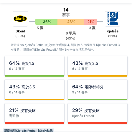
14
賽事
36%
43%
21%
5 贏
3 贏
Skeid
Kjelsås
6 平局
(36%)
(21%)
(43%)
斯凱德 vs Kjelsås Fotball的交鋒紀錄顯示14, 斯凱德 5 次獲勝且 Kjelsås Fotball 3
次獲勝。 斯凱德和Kjelsås Fotball之間有6次交鋒在以和局告終。
64%
43%
高於1.5
高於2.5
9 / 14 賽事
6 / 14 賽事
43%
64%
高於3.5
兩隊都得分
6 / 14 賽事
9 / 14 賽事
21%
29%
沒有失球
沒有失球
斯凱德
Kjelsås Fotball
斯凱德對Kjelsås Fotball 以前的結果