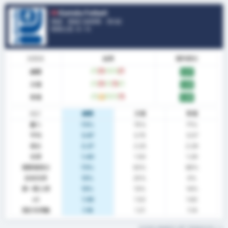
Kjelsås Fotball
挪威 - 挪威乙級聯賽：第2組
聯賽位置.
0
/ 14
狀態表
結果
場均得分
總體
贏
輸
贏
贏
輸
2.27
主場
贏
輸
贏
輸
贏
2.25
客場
贏
平
贏
贏
輸
2.29
統計
總體
主場
客場
贏%
73%
75%
71%
平均
3.67
3.75
3.57
得分
2.27
2.25
2.29
失球
1.40
1.50
1.29
兩隊都得分
73%
63%
86%
沒有失球
13%
25%
0%
第一隊入球
13%
13%
14%
xG
1.56
1.52
1.62
預計失球數
1.18
1.21
1.14