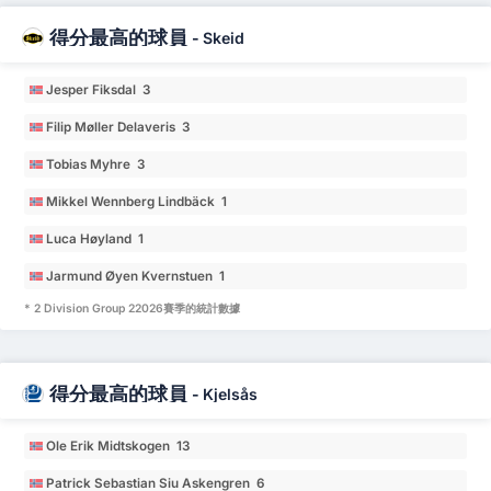
得分最高的球員
-
Skeid
Jesper Fiksdal 3
Filip Møller Delaveris 3
Tobias Myhre 3
Mikkel Wennberg Lindbäck 1
Luca Høyland 1
Jarmund Øyen Kvernstuen 1
* 2 Division Group 22026賽季的統計數據
得分最高的球員
-
Kjelsås
Ole Erik Midtskogen 13
Patrick Sebastian Siu Askengren 6