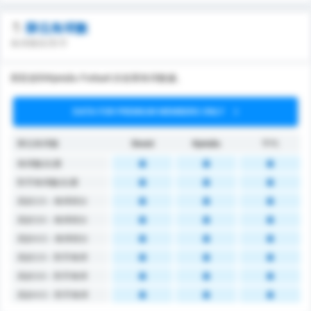
隊伍角球數
角球獲得/對手
斯凱德和Kjelsås Fotball 的各隊角球數據。
DATA FOR PREMIUM MEMBERS ONLY
隊伍角球數
Skeid
Kjelsås
平均
角球數/比賽
對手角球數/比賽
高於2.5 - 角球得分
高於3.5 - 角球得分
高於4.5 - 角球得分
高於2.5 - 對手角球
高於3.5 - 對手角球
高於4.5 - 對手角球