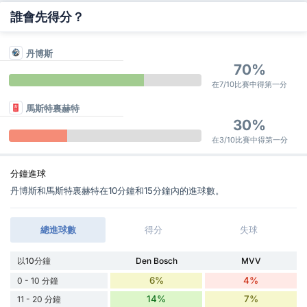
誰會先得分？
丹博斯
70%
在7/10比賽中得第一分
馬斯特裏赫特
30%
在3/10比賽中得第一分
分鐘進球
丹博斯和馬斯特裏赫特在10分鐘和15分鐘內的進球數。
總進球數
得分
失球
以10分鐘
Den Bosch
MVV
6%
4%
0 - 10 分鐘
14%
7%
11 - 20 分鐘