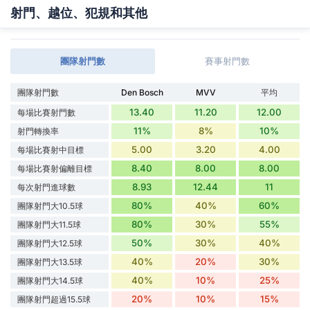
射門、越位、犯規和其他
團隊射門數
賽事射門數
團隊射門數
Den Bosch
MVV
平均
13.40
11.20
12.00
每場比賽射門數
11%
8%
10%
射門轉換率
5.00
3.20
4.00
每場比賽射中目標
8.40
8.00
8.00
每場比賽射偏離目標
8.93
12.44
11
每次射門進球數
80%
40%
60%
團隊射門大10.5球
80%
30%
55%
團隊射門大11.5球
50%
30%
40%
團隊射門大12.5球
40%
20%
30%
團隊射門大13.5球
40%
10%
25%
團隊射門大14.5球
20%
10%
15%
團隊射門超過15.5球