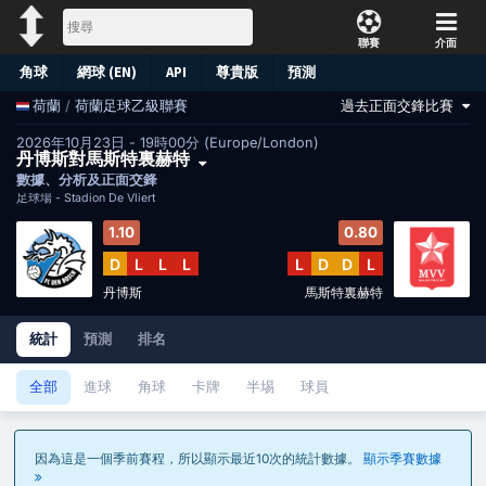
聯賽
介面
角球
網球 (EN)
API
尊貴版
預測
/
荷蘭足球乙級聯賽
過去正面交鋒比賽
荷蘭
2026年10月23日 - 19時00分 (Europe/London)
丹博斯對馬斯特裏赫特
數據、分析及正面交鋒
足球場 -
Stadion De Vliert
1.10
0.80
D
L
L
L
L
D
D
L
丹博斯
馬斯特裏赫特
統計
預測
排名
全部
進球
角球
卡牌
半埸
球員
因為這是一個季前賽程，所以顯示最近10次的統計數據。
顯示季賽數據