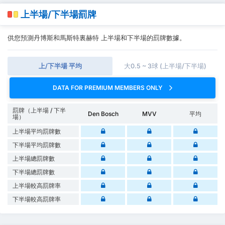
上半場/下半場罰牌
供您預測丹博斯和馬斯特裏赫特 上半場和下半場的罰牌數據。
上/下半場 平均
大0.5 ~ 3球 (上半場/下半場)
DATA FOR PREMIUM MEMBERS ONLY
罰牌（上半場 / 下半
Den Bosch
MVV
平均
場）
上半場平均罰牌數
下半場平均罰牌數
上半場總罰牌數
下半場總罰牌數
上半場較高罰牌率
下半場較高罰牌率