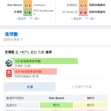
Den Bosch
Cambuur
多德勒支
馬斯特裏赫特
1 - 1
1 - 1
PSV Eindhoven
丹博斯
SV Roda JC
馬斯特裏赫特
1 - 0
2 - 0
II
過去的
下一埸
過去的
下一埸
進球數
誰得分更多？
丹博斯
是
+67%
更好
方面
進球
1.5 每場賽事進球數
丹博斯 (主場)
0.9 每場賽事進球數
馬斯特裏赫特 (客場)
全場
上半場/下半場
每場平均得分
Den Bosch
MVV
90%
60%
高於0.5