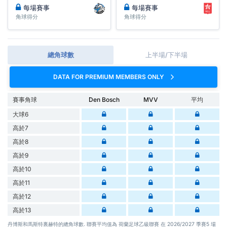
每場賽事
每場賽事
角球得分
角球得分
總角球數
上半場/下半場
DATA FOR PREMIUM MEMBERS ONLY
賽事角球
Den Bosch
MVV
平均
大球6
高於7
高於8
高於9
高於10
高於11
高於12
高於13
丹博斯和馬斯特裏赫特的總角球數. 聯賽平均值為 荷蘭足球乙級聯賽 在 2026/2027 季賽5 場