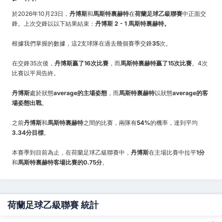
於2026年10月23日，
丹博斯
和
馬斯特裏赫特
在
荷蘭足球乙級聯賽
中正面交
鋒。上次交鋒以以下結果結束：
丹博斯 2 - 1 馬斯特裏赫特。
根據我們掌握的數據，這2支球隊在過去幾個賽季交鋒
35
次。
在交鋒35次後，
丹博斯贏了16次比賽
，而
馬斯特裏赫特贏了15次比賽
。4次
比賽以平局告終。
丹博斯
處於狀態
average的主場姿態
，而
馬斯特裏赫特
以狀態
average的客
場姿態出戰
。
之前
丹博斯
和
馬斯特裏赫特
之間的比賽，兩隊有
54%
的機率，達到平均
3.34分目標
。
本賽季到目前為止，在荷蘭足球乙級聯賽中，
丹博斯
在主場比賽中拉平
1分
和
馬斯特裏赫特客場比賽的0.75分
。
荷蘭足球乙級聯賽 統計