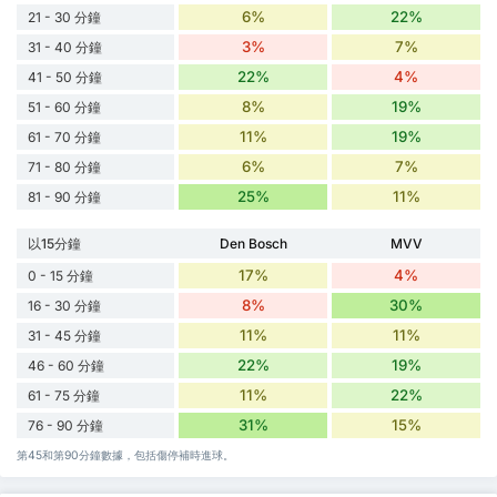
6%
22%
21 - 30 分鐘
3%
7%
31 - 40 分鐘
22%
4%
41 - 50 分鐘
8%
19%
51 - 60 分鐘
11%
19%
61 - 70 分鐘
6%
7%
71 - 80 分鐘
25%
11%
81 - 90 分鐘
以15分鐘
Den Bosch
MVV
17%
4%
0 - 15 分鐘
8%
30%
16 - 30 分鐘
11%
11%
31 - 45 分鐘
22%
19%
46 - 60 分鐘
11%
22%
61 - 75 分鐘
31%
15%
76 - 90 分鐘
第45和第90分鐘數據，包括傷停補時進球。