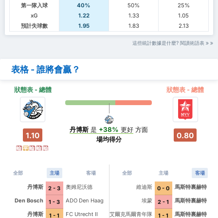
第一隊入球
40%
50%
25%
xG
1.22
1.33
1.05
預計失球數
1.95
1.83
2.13
這些統計數據是什麼? 閱讀術語表
表格 - 誰將會贏？
狀態表 - 總體
狀態表 - 總體
丹博斯
是
+38%
更好
方面
1.10
0.80
場均得分
輸
平
輸
輸
輸
全部
主場
客場
全部
主場
客場
丹博斯
奧姆尼沃德
維迪斯
馬斯特裏赫特
2 - 3
0 - 0
Den Bosch
ADO Den Haag
埃蒙
馬斯特裏赫特
1 - 3
2 - 1
丹博斯
FC Utrecht II
艾爾克馬爾青年隊
馬斯特裏赫特
1 - 1
1 - 1