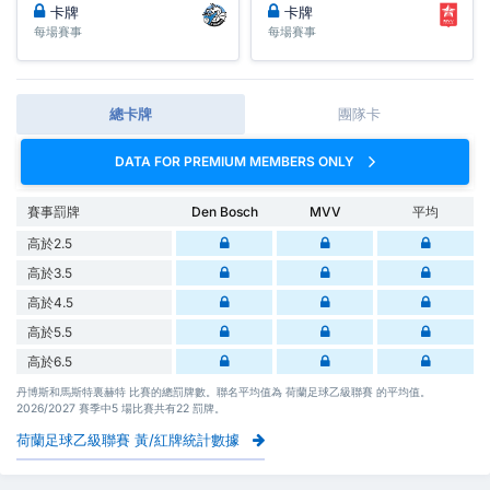
卡牌
卡牌
每場賽事
每場賽事
總卡牌
團隊卡
DATA FOR PREMIUM MEMBERS ONLY
賽事罰牌
Den Bosch
MVV
平均
高於2.5
高於3.5
高於4.5
高於5.5
高於6.5
丹博斯和馬斯特裏赫特 比賽的總罰牌數。聯名平均值為 荷蘭足球乙級聯賽 的平均值。
2026/2027 賽季中5 場比賽共有22 罰牌。
荷蘭足球乙級聯賽 黃/紅牌統計數據