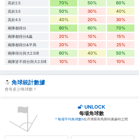
70%
50%
60%
高於2.5
50%
30%
40%
高於3.5
40%
20%
30%
高於4.5
80%
60%
70%
兩隊都得分
20%
10%
15%
兩隊都得分&贏
20%
30%
25%
兩隊都得分&平局
60%
40%
50%
兩隊得分與大2.5球
10%
10%
10%
兩隊皆不得分與大2.5球
角球統計數據
會有多少角球數？
UNLOCK
每場角球數
* 每場平均角球數h
在丹博斯和馬斯特裏赫特之間