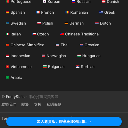
Portuguese
Korean
Russian
Danish
Spanish
French
Romanian
Greek
Swedish
Polish
German
Dutch
Italian
Czech
Chinese Traditional
Chinese Simplified
Thai
Croatian
Indonesian
Norwegian
Hungarian
Vietnamese
Bulgarian
Serbian
Arabic
©
FootyStats
- 用心打造完美遊戲
聯繫我們
關於
支援
私隱條例
Terms & Conditions (English)
News (English)
加入尊貴版。即享高獲利回報。