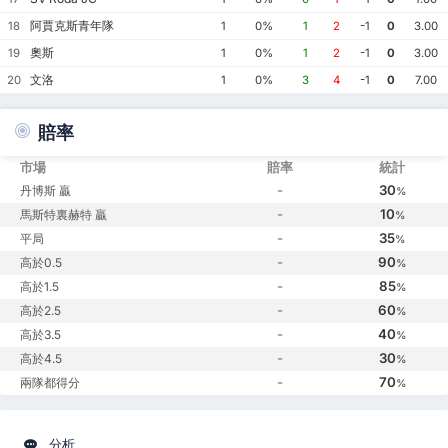
阿賈克斯青年隊
18
1
0%
1
2
-1
0
3.00
奧斯
19
1
0%
1
2
-1
0
3.00
文洛
20
1
0%
3
4
-1
0
7.00
賠率
市場
賠率
統計
-
30
丹博斯 贏
%
-
10
馬斯特裏赫特 贏
%
-
35
平局
%
-
90
高於0.5
%
-
85
高於1.5
%
-
60
高於2.5
%
-
40
高於3.5
%
-
30
高於4.5
%
-
70
兩隊都得分
%
分析