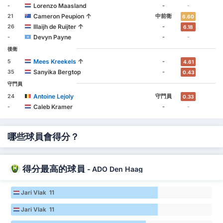
Lorenzo Maasland
-
-
-
↑
Cameron Peupion
21
中前衛
6.60
↑
Illaijh de Ruijter
26
-
6.18
Devyn Payne
-
-
-
後衛
↑
Mees Kreekels
5
-
4.61
Sanyika Bergtop
35
-
0.43
守門員
Antoine Lejoly
24
守門員
0.33
Caleb Kramer
-
-
-
哪些球員會得分？
得分最高的球員
-
ADO Den Haag
Jari Vlak 11
Jari Vlak 11