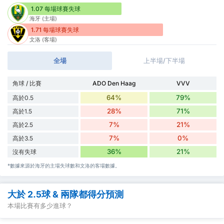
1.07 每場球賽失球
海牙 (主場)
1.71 每場球賽失球
文洛 (客場)
全場
上半場/下半場
角球 / 比賽
ADO Den Haag
VVV
64%
79%
高於0.5
28%
71%
高於1.5
7%
21%
高於2.5
7%
0%
高於3.5
36%
21%
沒有失球
*數據來源於海牙的主場失球數和文洛的客場數據。
大於 2.5球 & 兩隊都得分預測
本場比賽有多少進球？