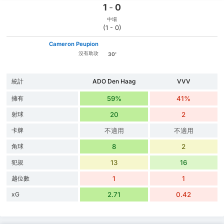
1
-
0
中場
(1 - 0)
Cameron Peupion
沒有助攻
30'
統計
ADO Den Haag
VVV
擁有
59%
41%
射球
20
2
卡牌
不適用
不適用
角球
8
2
犯規
13
16
越位數
1
1
xG
2.71
0.42