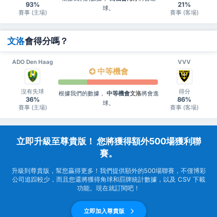
93%
21%
球。
賽事 (主場)
賽事 (客場)
文洛
會得分嗎？
ADO Den Haag
VVV
中等機會
沒有失球
得分
根據我們的數據，
中等機會
文洛
將會進
36%
86%
球。
賽事 (主場)
賽事 (客場)
立即升級至尊貴版！ 您將獲得額外500場獲利聯
賽。
升級到尊貴版，幫您贏得更多！我們提供額外的500場聯賽，不僅博彩
公司追踪較少，而且您還將獲得角球和罰牌統計數據，以及 CSV 下載
功能。現在就訂閱吧！
立即加入尊貴版