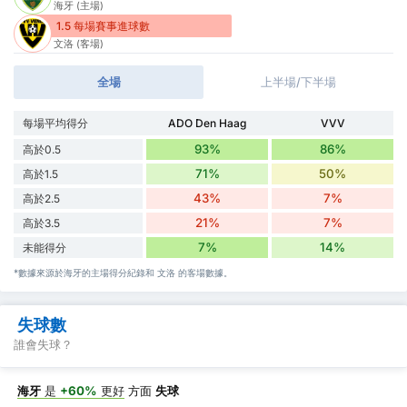
海牙 (主場)
1.5 每場賽事進球數
文洛 (客場)
全場
上半場/下半場
每場平均得分
ADO Den Haag
VVV
93%
86%
高於0.5
71%
50%
高於1.5
43%
7%
高於2.5
21%
7%
高於3.5
7%
14%
未能得分
*數據來源於海牙的主場得分紀錄和 文洛 的客場數據。
失球數
誰會失球？
海牙
是
+60%
更好
方面
失球