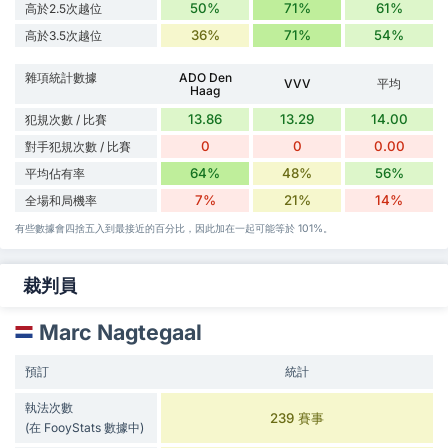
50%
71%
61%
高於2.5次越位
36%
71%
54%
高於3.5次越位
雜項統計數據
ADO Den
VVV
平均
Haag
13.86
13.29
14.00
犯規次數 / 比賽
0
0
0.00
對手犯規次數 / 比賽
64%
48%
56%
平均佔有率
7%
21%
14%
全場和局機率
有些數據會四捨五入到最接近的百分比，因此加在一起可能等於 101%。
裁判員
Marc Nagtegaal
預訂
統計
執法次數
239 賽事
(在 FooyStats 數據中)