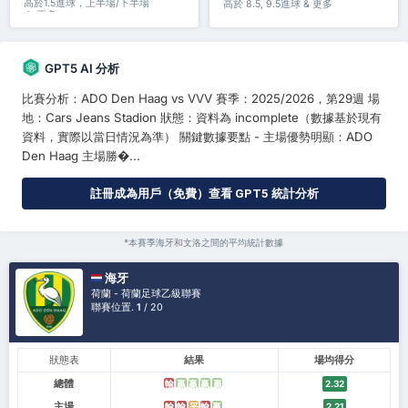
高於1.5進球，上半場/下半場
高於 8.5, 9.5進球 & 更多
＆ 更多
GPT5 AI 分析
比賽分析：ADO Den Haag vs VVV 賽季：2025/2026，第29週 場
地：Cars Jeans Stadion 狀態：資料為 incomplete（數據基於現有
資料，實際以當日情況為準） 關鍵數據要點 - 主場優勢明顯：ADO
Den Haag 主場勝�...
註冊成為用戶（免費）查看 GPT5 統計分析
*本賽季海牙和文洛之間的平均統計數據
海牙
荷蘭 - 荷蘭足球乙級聯賽
聯賽位置.
1
/ 20
狀態表
結果
場均得分
總體
輸
贏
贏
贏
贏
2.32
主場
輸
輸
平
輸
贏
2.21