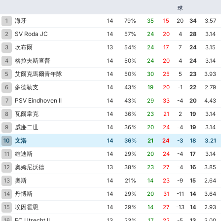
球
海牙
1
14
79%
35
15
20
34
3.57
SV Roda JC
2
14
57%
24
20
4
28
3.14
坎布爾
3
13
54%
24
17
7
24
3.15
格拉夫斯查普
4
14
50%
24
20
4
24
3.14
艾爾克馬爾青年隊
5
14
50%
30
25
5
23
3.93
多德勒支
6
14
43%
19
20
-1
22
2.79
PSV Eindhoven II
7
14
43%
29
33
-4
20
4.43
瓦爾韋克
8
14
36%
23
21
2
19
3.14
威廉二世
9
14
36%
20
24
-4
19
3.14
文洛
10
14
36%
21
24
-3
18
3.21
維迪斯
11
14
29%
20
24
-4
17
3.14
奧姆尼沃德
12
13
38%
23
27
-4
16
3.85
奧斯
13
14
21%
14
23
-9
15
2.64
丹博斯
14
14
29%
20
31
-11
14
3.64
埃因霍恩
15
14
29%
14
27
-13
14
2.93
FC Utrecht II
16
13
23%
17
22
-5
13
3.00