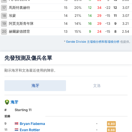
馬斯特裏赫特
17
15
20%
12
34
-22
12
3.07
埃蒙
18
14
21%
14
29
-15
11
3.07
阿賈克斯青年隊
19
14
14%
16
29
-13
9
3.21
赫爾蒙德體育
20
13
15%
9
24
-15
8
2.54
*
Eerste Divisie 主場積分榜和客場積分榜
也提供。
先發預測及傷兵名單
顯示海牙和文洛最近使用的陣容。
海牙
文洛
海牙
#
Starting 11
前鋒
Bryan Fiabema
9
-
6.80
Evan Rottier
11
-
6.66