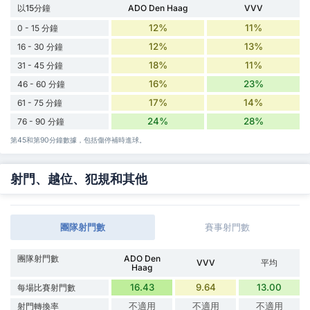
以15分鐘
ADO Den Haag
VVV
12%
11%
0 - 15 分鐘
12%
13%
16 - 30 分鐘
18%
11%
31 - 45 分鐘
16%
23%
46 - 60 分鐘
17%
14%
61 - 75 分鐘
24%
28%
76 - 90 分鐘
第45和第90分鐘數據，包括傷停補時進球。
射門、越位、犯規和其他
團隊射門數
賽事射門數
團隊射門數
ADO Den
VVV
平均
Haag
16.43
9.64
13.00
每場比賽射門數
不適用
不適用
不適用
射門轉換率