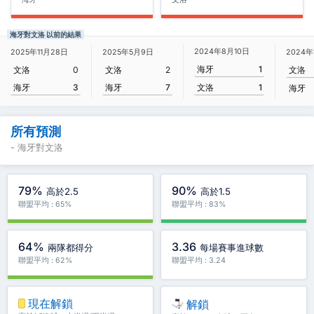
海牙對文洛 以前的結果
2024年8月10日
2025年11月28日
2025年5月9日
2024年
海牙
1
文洛
0
文洛
2
文洛
海牙
3
海牙
7
文洛
1
海牙
所有預測
- 海牙對文洛
79%
90%
高於2.5
高於1.5
聯盟平均 : 65%
聯盟平均 : 83%
64%
3.36
兩隊都得分
每場賽事進球數
聯盟平均 : 62%
聯盟平均 : 3.24
現在解鎖
解鎖