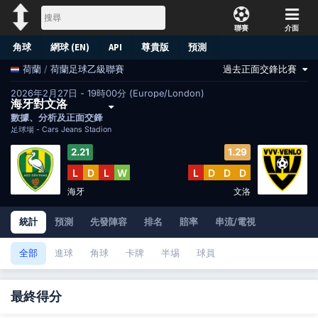
聯賽
介面
角球
網球 (EN)
API
尊貴版
預測
/
荷蘭足球乙級聯賽
過去正面交鋒比賽
荷蘭
2026年2月27日 - 19時00分 (Europe/London)
海牙對文洛
數據、分析及正面交鋒
足球場 -
Cars Jeans Stadion
2.21
1.29
L
D
L
W
L
D
D
D
海牙
文洛
統計
預測
先發陣容
排名
賠率
串流/電視
全部
進球
角球
卡牌
半埸
球員
最終得分