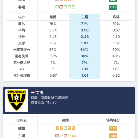
客場
贏
輸
贏
贏
贏
2.43
統計
總體
主場
客場
贏%
75%
71%
79%
平均
3.54
3.50
3.57
得分
2.46
2.43
2.50
失球
1.07
1.07
1.07
兩隊都得分
57%
64%
50%
沒有失球
39%
36%
43%
第一隊入球
7%
7%
7%
xG
2
2.13
1.88
預計失球數
0.97
1.01
0.92
文洛
荷蘭 - 荷蘭足球乙級聯賽
聯賽位置.
11
/ 20
狀態表
結果
場均得分
總體
平
平
贏
平
平
1.32
主場
輸
贏
輸
贏
平
1.36