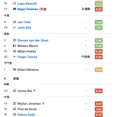
Luka Reischl
19
-
7.04
Nigel Thomas
27
左邊鋒
(受傷)
5.93
中場
Jari Vlak
8
-
7.38
Juho Kilo
25
-
7.47
後衛
Steven van der Sloot
2
-
7.06
Matteo Waem
4
-
7.06
Milan Hokke
15
-
6.48
Diogo Tomas
45
中後衛
5.30
守門員
Kilian Nikiema
1
-
6.83
#
替補
前鋒
↑
Jesse Bal
23
-
6.03
中場
↑
Mylian Jimenez
14
-
6.01
Finn de Bruin
16
-
1.83
Sekou Sylla
18
-
6.25