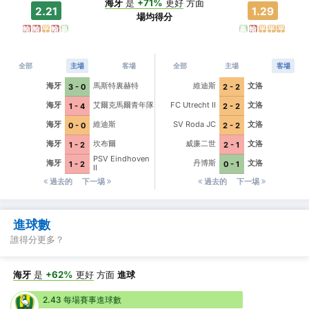
海牙
是
+71%
更好
方面
2.21
1.29
場均得分
輸
輸
平
輸
贏
贏
輸
平
平
平
全部
主場
客場
全部
主場
客場
海牙
馬斯特裏赫特
維迪斯
文洛
3 - 0
2 - 2
海牙
艾爾克馬爾青年隊
FC Utrecht II
文洛
1 - 4
2 - 2
海牙
維迪斯
SV Roda JC
文洛
0 - 0
2 - 2
海牙
坎布爾
威廉二世
文洛
1 - 2
2 - 1
PSV Eindhoven
海牙
丹博斯
文洛
1 - 2
0 - 1
II
過去的
下一埸
過去的
下一埸
進球數
誰得分更多？
海牙
是
+62%
更好
方面
進球
2.43 每場賽事進球數