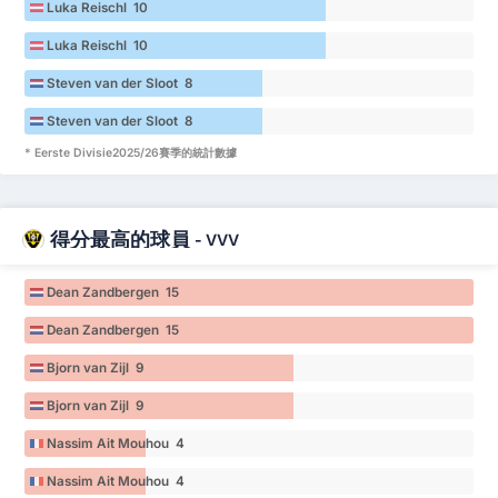
Luka Reischl 10
Luka Reischl 10
Steven van der Sloot 8
Steven van der Sloot 8
* Eerste Divisie2025/26賽季的統計數據
得分最高的球員
-
VVV
Dean Zandbergen 15
Dean Zandbergen 15
Bjorn van Zijl 9
Bjorn van Zijl 9
Nassim Ait Mouhou 4
Nassim Ait Mouhou 4