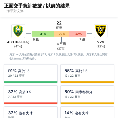
正面交手統計數據 / 以前的結果
- 海牙對文洛
22
賽事
41%
27%
32%
9 贏
7 贏
ADO Den Haag
VVV
6 平局
(41%)
(32%)
(27%)
海牙 vs 文洛的交鋒紀錄顯示22, 海牙 9 次獲勝且 文洛 7次獲勝。 海牙和文洛之間有
6次交鋒在以和局告終。
91%
55%
高於1.5
高於2.5
20 / 22 賽事
12 / 22 賽事
32%
59%
高於3.5
兩隊都得分
7 / 22 賽事
13 / 22 賽事
32%
14%
沒有失球
沒有失球
海牙
文洛