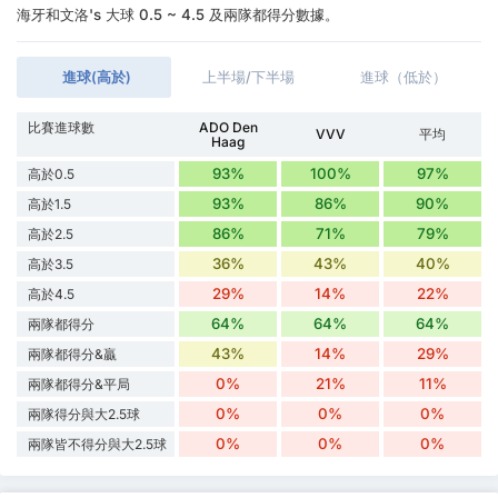
海牙和文洛's 大球 0.5 ~ 4.5 及兩隊都得分數據。
進球(高於)
上半場/下半場
進球（低於）
比賽進球數
ADO Den
VVV
平均
Haag
93%
100%
97%
高於0.5
93%
86%
90%
高於1.5
86%
71%
79%
高於2.5
36%
43%
40%
高於3.5
29%
14%
22%
高於4.5
64%
64%
64%
兩隊都得分
43%
14%
29%
兩隊都得分&贏
0%
21%
11%
兩隊都得分&平局
0%
0%
0%
兩隊得分與大2.5球
0%
0%
0%
兩隊皆不得分與大2.5球