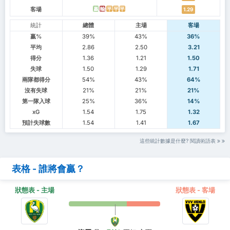
客場
贏
輸
平
平
平
1.29
統計
總體
主場
客場
贏%
39%
43%
36%
平均
2.86
2.50
3.21
得分
1.36
1.21
1.50
失球
1.50
1.29
1.71
兩隊都得分
54%
43%
64%
沒有失球
21%
21%
21%
第一隊入球
25%
36%
14%
xG
1.54
1.75
1.32
預計失球數
1.54
1.41
1.67
這些統計數據是什麼? 閱讀術語表
表格 - 誰將會贏？
狀態表 - 主場
狀態表 - 客場