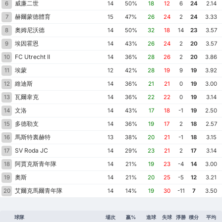
威廉二世
6
14
50%
18
12
6
24
2.14
赫爾蒙德體育
7
15
47%
26
24
2
24
3.33
奧姆尼沃德
8
14
50%
32
18
14
23
3.57
埃因霍恩
9
14
43%
26
24
2
20
3.57
FC Utrecht II
10
14
36%
28
26
2
20
3.86
埃蒙
11
12
42%
28
19
9
19
3.92
維迪斯
12
14
36%
21
21
0
19
3.00
瓦爾韋克
13
14
36%
22
22
0
19
3.14
文洛
14
14
43%
17
18
-1
19
2.50
多德勒支
15
14
36%
19
17
2
18
2.57
馬斯特裏赫特
16
13
38%
20
21
-1
18
3.15
SV Roda JC
17
14
29%
23
21
2
17
3.14
阿賈克斯青年隊
18
14
21%
19
23
-4
14
3.00
奧斯
19
14
21%
20
25
-5
12
3.21
艾爾克馬爾青年隊
20
14
14%
19
30
-11
7
3.50
球隊
場次
贏%
進球
失球
淨勝
積分
平均