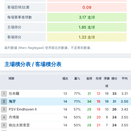
客場罰球/比賽
0.09
每場賽事進球數
3.17 進球
主場得分
1.85 進球
客場得分
1.33 進球
裁判數據 (Marc Nagtegaal) 使用最近的數據。不是賽前數據。
主場積分表 / 客場積分表
球隊
場次
贏%
進球
失球
淨勝
積分
平均
球
坎布爾
1
13
77%
31
12
19
33
3.31
海牙
2
14
71%
34
15
19
31
3.50
PSV Eindhoven II
3
14
57%
29
19
10
26
3.43
丹博斯
4
14
50%
29
20
9
24
3.50
格拉夫斯查普
5
14
50%
28
21
7
24
3.50