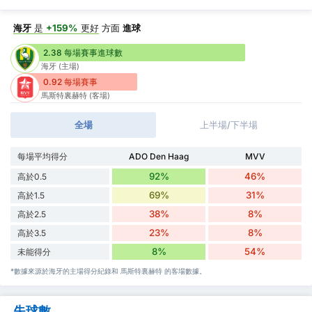
海牙
是
+159%
更好
方面
進球
2.38 每場賽事進球數
海牙 (主場)
0.92 每場賽事
馬斯特裏赫特 (客場)
全場
上半場/下半場
每場平均得分
ADO Den Haag
MVV
92%
46%
高於0.5
69%
31%
高於1.5
38%
8%
高於2.5
23%
8%
高於3.5
8%
54%
未能得分
*數據來源於海牙的主場得分紀錄和 馬斯特裏赫特 的客場數據。
失球數