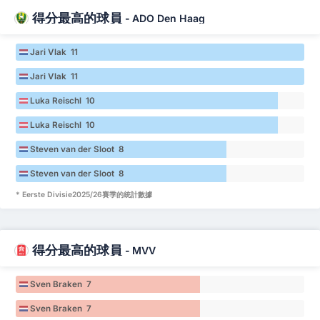
得分最高的球員
-
ADO Den Haag
Jari Vlak 11
Jari Vlak 11
Luka Reischl 10
Luka Reischl 10
Steven van der Sloot 8
Steven van der Sloot 8
* Eerste Divisie2025/26賽季的統計數據
得分最高的球員
-
MVV
Sven Braken 7
Sven Braken 7