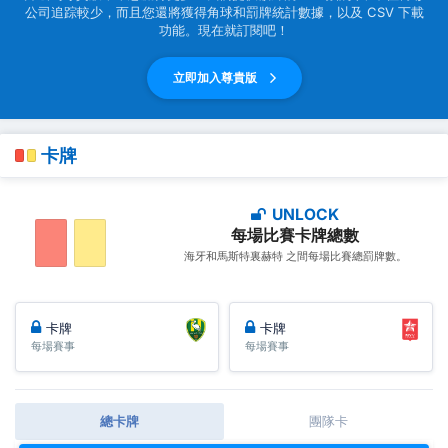
公司追踪較少，而且您還將獲得角球和罰牌統計數據，以及 CSV 下載
功能。現在就訂閱吧！
立即加入尊貴版
卡牌
UNLOCK
每場比賽卡牌總數
海牙和馬斯特裏赫特 之間每場比賽總罰牌數。
卡牌
卡牌
每場賽事
每場賽事
總卡牌
團隊卡