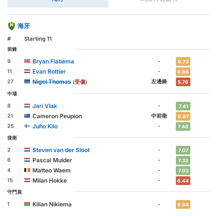
海牙
#
Starting 11
前鋒
Bryan Fiabema
9
-
6.73
Evan Rottier
11
-
6.66
Nigel Thomas
27
左邊鋒
(受傷)
5.76
中場
Jari Vlak
8
-
7.41
Cameron Peupion
21
中前衛
6.87
Juho Kilo
25
-
7.48
後衛
Steven van der Sloot
2
-
7.07
Pascal Mulder
6
-
7.33
Matteo Waem
4
-
7.03
Milan Hokke
15
-
6.44
守門員
Kilian Nikiema
1
-
6.84