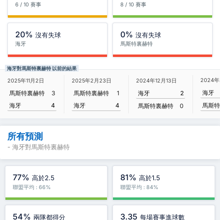
6 / 10 賽事
8 / 10 賽事
20%
0%
沒有失球
沒有失球
海牙
馬斯特裏赫特
海牙對馬斯特裏赫特 以前的結果
2024
2025年11月2日
2025年2月23日
2024年12月13日
海牙
馬斯特裏赫特
3
馬斯特裏赫特
1
海牙
2
海牙
4
海牙
4
馬斯特
馬斯特裏赫特
0
所有預測
- 海牙對馬斯特裏赫特
77%
81%
高於2.5
高於1.5
聯盟平均 : 66%
聯盟平均 : 84%
54%
3.35
兩隊都得分
每場賽事進球數