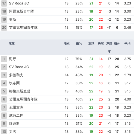
SV Roda JC
17
13
23%
21
21
0
14
3.23
阿賈克斯青年隊
18
13
23%
18
21
-3
14
3.00
奧斯
19
13
23%
20
22
-2
12
3.23
艾爾克馬爾青年隊
20
13
15%
17
28
-11
6
3.46
球隊
場次
贏%
進球
失球
淨勝
積分
平均
球
海牙
1
12
75%
31
14
17
28
3.75
SV Roda JC
2
13
54%
22
19
3
25
3.15
多德勒支
3
14
43%
19
20
-1
22
2.79
坎布爾
4
12
50%
22
16
6
21
3.17
格拉夫斯查普
5
13
46%
22
19
3
21
3.15
艾爾克馬爾青年隊
6
13
46%
27
25
2
20
4.00
瓦爾韋克
7
13
38%
22
20
2
18
3.23
威廉二世
8
13
38%
19
23
-4
18
3.23
維迪斯
9
13
31%
20
21
-1
17
3.15
文洛
10
13
38%
19
22
-3
17
3.15