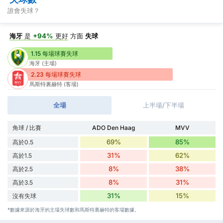
誰會失球？
海牙
是
+94%
更好
方面
失球
1.15 每場球賽失球
海牙 (主場)
2.23 每場球賽失球
馬斯特裏赫特 (客場)
全場
上半場/下半場
角球 / 比賽
ADO Den Haag
MVV
69%
85%
高於0.5
31%
62%
高於1.5
8%
38%
高於2.5
8%
31%
高於3.5
31%
15%
沒有失球
*數據來源於海牙的主場失球數和馬斯特裏赫特的客場數據。