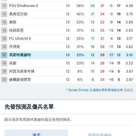
PSV Eindhoven II
11
13
38%
26
31
-5
17
4.38
奧姆尼沃德
12
12
42%
21
24
-3
16
3.75
奧斯
13
13
23%
13
22
-9
14
2.69
埃因霍恩
14
13
31%
13
25
-12
14
2.92
FC Utrecht II
15
12
25%
17
21
-4
13
3.17
丹博斯
16
13
31%
18
29
-11
13
3.62
馬斯特裏赫特
17
13
23%
12
29
-17
12
3.15
埃蒙
18
13
23%
14
28
-14
11
3.23
阿賈克斯青年隊
19
12
8%
15
29
-14
5
3.67
赫爾蒙德體育
20
12
8%
8
24
-16
5
2.67
*
Eerste Divisie 主場積分榜和客場積分榜
也提供。
先發預測及傷兵名單
顯示海牙和馬斯特裏赫特最近使用的陣容。
海牙
馬斯特裏赫特