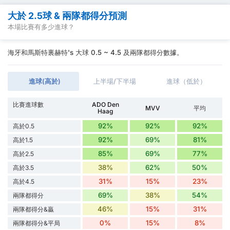
大於 2.5球 & 兩隊都得分預測
本場比賽有多少進球？
海牙和馬斯特裏赫特's 大球 0.5 ~ 4.5 及兩隊都得分數據。
進球(高於)
上半場/下半場
進球（低於）
比賽進球數
ADO Den
MVV
平均
Haag
92%
92%
92%
高於0.5
92%
69%
81%
高於1.5
85%
69%
77%
高於2.5
38%
62%
50%
高於3.5
31%
15%
23%
高於4.5
69%
38%
54%
兩隊都得分
46%
15%
31%
兩隊都得分&贏
0%
15%
8%
兩隊都得分&平局