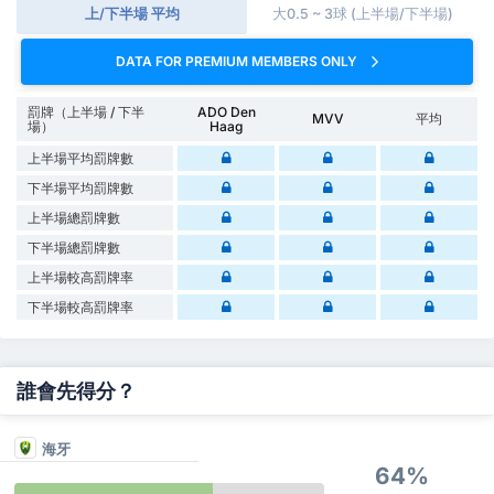
上/下半場 平均
大0.5 ~ 3球 (上半場/下半場)
DATA FOR PREMIUM MEMBERS ONLY
罰牌（上半場 / 下半
ADO Den
MVV
平均
場）
Haag
上半場平均罰牌數
下半場平均罰牌數
上半場總罰牌數
下半場總罰牌數
上半場較高罰牌率
下半場較高罰牌率
誰會先得分？
海牙
64%