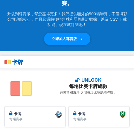
賽。
升級到尊貴版，幫您贏得更多！我們提供額外的500場聯賽，不僅博彩
公司追踪較少，而且您還將獲得角球和罰牌統計數據，以及 CSV 下載
功能。現在就訂閱吧！
立即加入尊貴版
卡牌
UNLOCK
每場比賽卡牌總數
丹博斯和海牙 之間每場比賽總罰牌數。
卡牌
卡牌
每場賽事
每場賽事