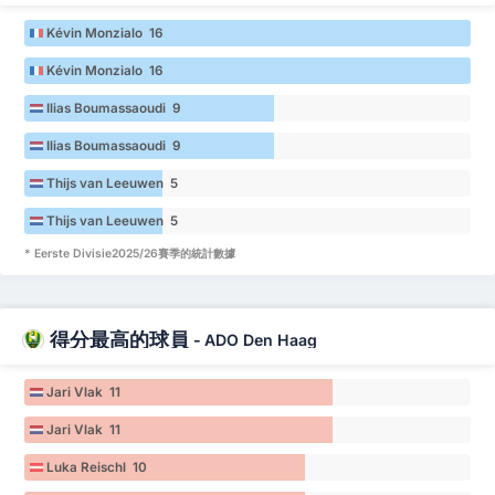
Kévin Monzialo 16
Kévin Monzialo 16
Ilias Boumassaoudi 9
Ilias Boumassaoudi 9
Thijs van Leeuwen 5
Thijs van Leeuwen 5
* Eerste Divisie2025/26賽季的統計數據
得分最高的球員
-
ADO Den Haag
Jari Vlak 11
Jari Vlak 11
Luka Reischl 10