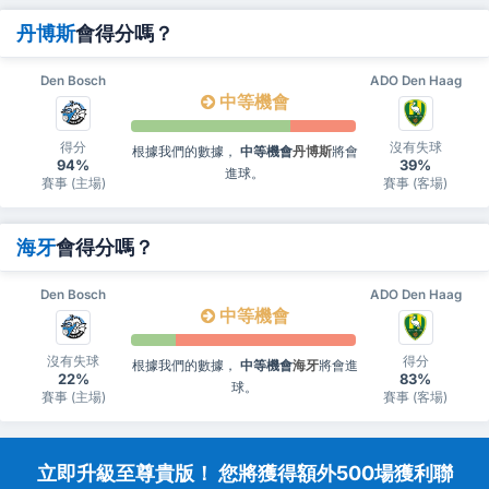
丹博斯
會得分嗎？
Den Bosch
ADO Den Haag
中等機會
得分
沒有失球
根據我們的數據，
中等機會
丹博斯
將會
94%
39%
進球。
賽事 (主場)
賽事 (客場)
海牙
會得分嗎？
Den Bosch
ADO Den Haag
中等機會
沒有失球
得分
根據我們的數據，
中等機會
海牙
將會進
22%
83%
球。
賽事 (主場)
賽事 (客場)
立即升級至尊貴版！ 您將獲得額外500場獲利聯