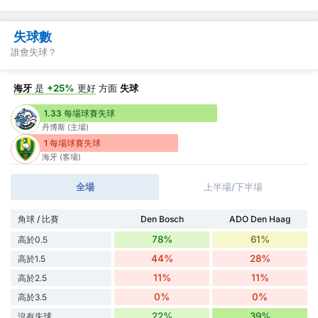
失球數
誰會失球？
海牙
是
+25%
更好
方面
失球
1.33 每場球賽失球
丹博斯 (主場)
1 每場球賽失球
海牙 (客場)
全場
上半場/下半場
角球 / 比賽
Den Bosch
ADO Den Haag
78%
61%
高於0.5
44%
28%
高於1.5
11%
11%
高於2.5
0%
0%
高於3.5
22%
39%
沒有失球