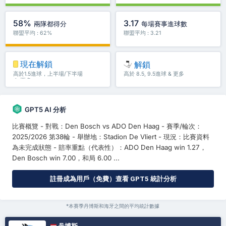
58%
3.17
兩隊都得分
每場賽事進球數
聯盟平均 : 62%
聯盟平均 : 3.21
現在解鎖
解鎖
高於1.5進球，上半場/下半場
高於 8.5, 9.5進球 & 更多
＆ 更多
GPT5 AI 分析
比賽概覽 - 對戰：Den Bosch vs ADO Den Haag - 賽季/輪次：
2025/2026 第38輪 - 舉辦地：Stadion De Vliert - 現況：比賽資料
為未完成狀態 - 賠率重點（代表性）：ADO Den Haag win 1.27，
Den Bosch win 7.00，和局 6.00 ...
註冊成為用戶（免費）查看 GPT5 統計分析
*本賽季丹博斯和海牙之間的平均統計數據
丹博斯