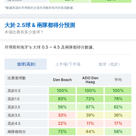
*數據來源於丹博斯的主場失球數和海牙的客場數據。
大於 2.5球 & 兩隊都得分預測
本場比賽有多少進球？
丹博斯和海牙's 大球 0.5 ~ 4.5 及兩隊都得分數據。
進球(高於)
上半場/下半場
進球（低於）
比賽進球數
ADO Den
Den Bosch
平均
Haag
100%
100%
100%
高於0.5
83%
72%
78%
高於1.5
56%
67%
62%
高於2.5
33%
39%
36%
高於3.5
22%
11%
17%
高於4.5
72%
44%
58%
兩隊都得分