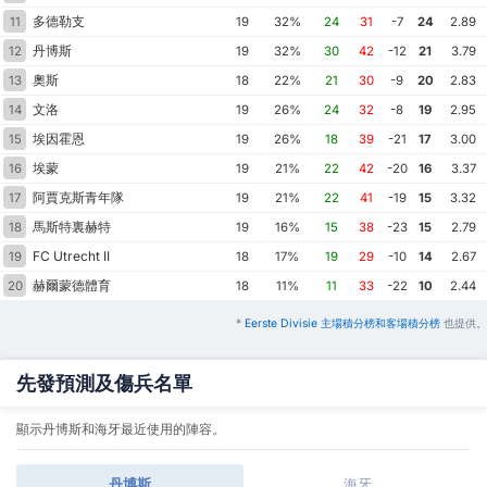
多德勒支
11
19
32%
24
31
-7
24
2.89
丹博斯
12
19
32%
30
42
-12
21
3.79
奧斯
13
18
22%
21
30
-9
20
2.83
文洛
14
19
26%
24
32
-8
19
2.95
埃因霍恩
15
19
26%
18
39
-21
17
3.00
埃蒙
16
19
21%
22
42
-20
16
3.37
阿賈克斯青年隊
17
19
21%
22
41
-19
15
3.32
馬斯特裏赫特
18
19
16%
15
38
-23
15
2.79
FC Utrecht II
19
18
17%
19
29
-10
14
2.67
赫爾蒙德體育
20
18
11%
11
33
-22
10
2.44
*
Eerste Divisie 主場積分榜和客場積分榜
也提供。
先發預測及傷兵名單
顯示丹博斯和海牙最近使用的陣容。
丹博斯
海牙