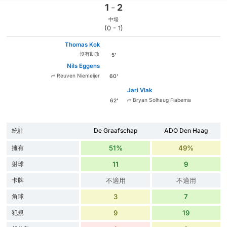
1
-
2
中場
(0 - 1)
Thomas Kok
沒有助攻
5'
Nils Eggens
Reuven Niemeijer
60'
Jari Vlak
Bryan Solhaug Fiabema
62'
統計
De Graafschap
ADO Den Haag
擁有
51%
49%
射球
11
9
卡牌
不適用
不適用
角球
3
7
犯規
9
19