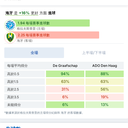
海牙
是
+16%
更好
方面
進球
1.94 每場賽事進球數
格拉夫斯查普 (主場)
2.25 每場賽事進球數
海牙 (客場)
全場
上半場/下半場
每場平均得分
De Graafschap
ADO Den Haag
94%
88%
高於0.5
63%
63%
高於1.5
31%
56%
高於2.5
6%
19%
高於3.5
6%
13%
未能得分
*數據來源於格拉夫斯查普的主場得分紀錄和 海牙 的客場數據。