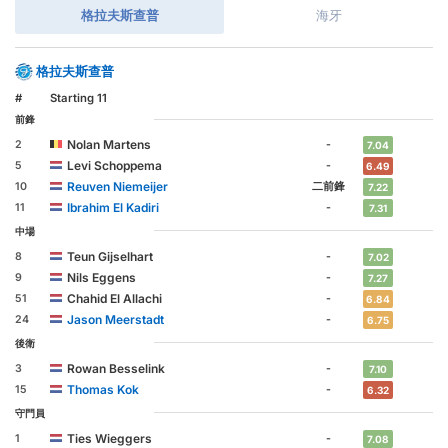
格拉夫斯查普
海牙
格拉夫斯查普
#
Starting 11
前鋒
Nolan Martens
2
-
7.04
Levi Schoppema
5
-
6.49
Reuven Niemeijer
10
二前鋒
7.22
Ibrahim El Kadiri
11
-
7.31
中場
Teun Gijselhart
8
-
7.02
Nils Eggens
9
-
7.27
Chahid El Allachi
51
-
6.84
Jason Meerstadt
24
-
6.75
後衛
Rowan Besselink
3
-
7.10
Thomas Kok
15
-
6.32
守門員
Ties Wieggers
1
-
7.08