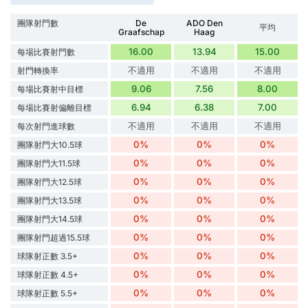
團隊射門數
De
ADO Den
平均
Graafschap
Haag
16.00
13.94
15.00
每場比賽射門數
不適用
不適用
不適用
射門轉換率
9.06
7.56
8.00
每場比賽射中目標
6.94
6.38
7.00
每場比賽射偏離目標
不適用
不適用
不適用
每次射門進球數
0%
0%
0%
團隊射門大10.5球
0%
0%
0%
團隊射門大11.5球
0%
0%
0%
團隊射門大12.5球
0%
0%
0%
團隊射門大13.5球
0%
0%
0%
團隊射門大14.5球
0%
0%
0%
團隊射門超過15.5球
0%
0%
0%
球隊射正數 3.5+
0%
0%
0%
球隊射正數 4.5+
0%
0%
0%
球隊射正數 5.5+