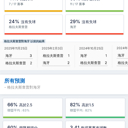
7 / 17 賽事
11 / 17 賽事
24%
29%
沒有失球
沒有失球
格拉夫斯查普
海牙
格拉夫斯查普對海牙 以前的結果
2024年
2025年11月25日
2025年2月3日
2024年10月25日
海牙
海牙
3
格拉夫斯查普
1
海牙
1
海牙
2
格拉夫斯查普
2
格拉夫
格拉夫斯查普
2
所有預測
- 格拉夫斯查普對海牙
66%
82%
高於2.5
高於1.5
聯盟平均 : 63%
聯盟平均 : 82%
60%
3.41
兩隊都得分
每場賽事進球數