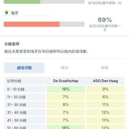
在14/31比賽中得第一分
海牙
69%
在22/32比賽中得第一
分
分鐘進球
格拉夫斯查普和海牙在10分鐘和15分鐘內的進球數。
總進球數
得分
失球
以10分鐘
De Graafschap
ADO Den Haag
16%
9%
0 - 10 分鐘
7%
6%
11 - 20 分鐘
8%
11%
21 - 30 分鐘
7%
12%
31 - 40 分鐘
7%
11%
41 - 50 分鐘
18%
12%
51 - 60 分鐘