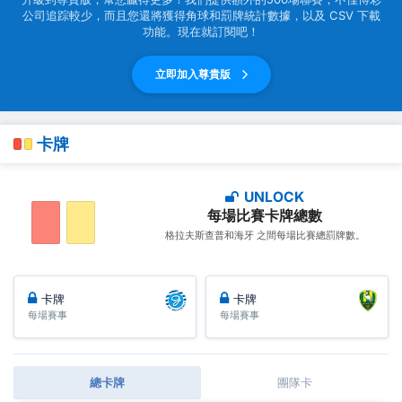
公司追踪較少，而且您還將獲得角球和罰牌統計數據，以及 CSV 下載
功能。現在就訂閱吧！
立即加入尊貴版
卡牌
UNLOCK
每場比賽卡牌總數
格拉夫斯查普和海牙 之間每場比賽總罰牌數。
卡牌
卡牌
每場賽事
每場賽事
總卡牌
團隊卡