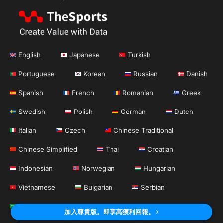
English
Japanese
Turkish
Portuguese
Korean
Russian
Danish
Spanish
French
Romanian
Greek
Swedish
Polish
German
Dutch
Italian
Czech
Chinese Traditional
Chinese Simplified
Thai
Croatian
Indonesian
Norwegian
Hungarian
Vietnamese
Bulgarian
Serbian
Arabic
加入尊貴版。即享高獲利回報。