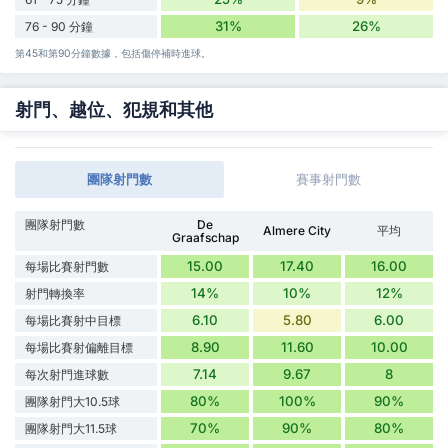
31%
26%
76 - 90 分鐘
第45和第90分鐘數據，包括傷停補時進球。
射門、越位、犯規和其他
團隊射門數
賽事射門數
團隊射門數
De
Almere City
平均
Graafschap
15.00
17.40
16.00
每場比賽射門數
14%
10%
12%
射門轉換率
6.10
5.80
6.00
每場比賽射中目標
8.90
11.60
10.00
每場比賽射偏離目標
7.14
9.67
8
每次射門進球數
80%
100%
90%
團隊射門大10.5球
70%
90%
80%
團隊射門大11.5球