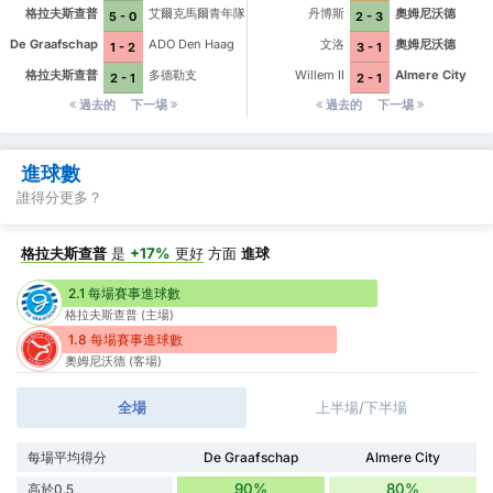
格拉夫斯查普
艾爾克馬爾青年隊
丹博斯
奧姆尼沃德
5 - 0
2 - 3
De Graafschap
ADO Den Haag
文洛
奧姆尼沃德
1 - 2
3 - 1
格拉夫斯查普
多德勒支
Willem II
Almere City
2 - 1
2 - 1
過去的
下一埸
過去的
下一埸
進球數
誰得分更多？
格拉夫斯查普
是
+17%
更好
方面
進球
2.1 每場賽事進球數
格拉夫斯查普 (主場)
1.8 每場賽事進球數
奧姆尼沃德 (客場)
全場
上半場/下半場
每場平均得分
De Graafschap
Almere City
90%
80%
高於0.5