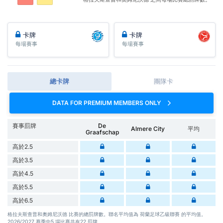
卡牌
卡牌
每場賽事
每場賽事
總卡牌
團隊卡
DATA FOR PREMIUM MEMBERS ONLY
賽事罰牌
De
Almere City
平均
Graafschap
高於2.5
高於3.5
高於4.5
高於5.5
高於6.5
格拉夫斯查普和奧姆尼沃德 比賽的總罰牌數。聯名平均值為 荷蘭足球乙級聯賽 的平均值。
2026/2027 賽季中5 場比賽共有22 罰牌。