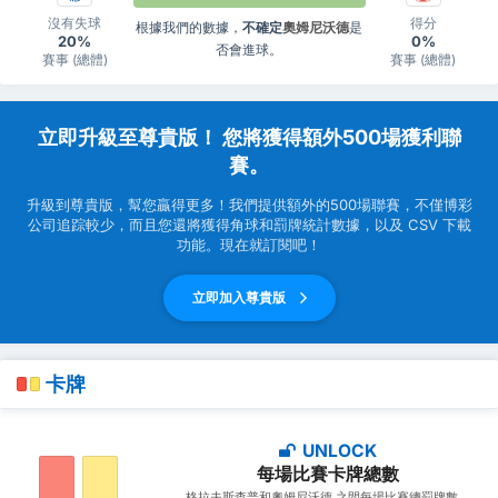
沒有失球
得分
根據我們的數據，
不確定
奧姆尼沃德
是
20%
0%
否會進球。
賽事 (總體)
賽事 (總體)
立即升級至尊貴版！ 您將獲得額外500場獲利聯
賽。
升級到尊貴版，幫您贏得更多！我們提供額外的500場聯賽，不僅博彩
公司追踪較少，而且您還將獲得角球和罰牌統計數據，以及 CSV 下載
功能。現在就訂閱吧！
立即加入尊貴版
卡牌
UNLOCK
每場比賽卡牌總數
格拉夫斯查普和奧姆尼沃德 之間每場比賽總罰牌數。