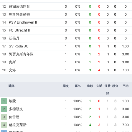
赫爾蒙德體育
12
0
0%
0
0
0
0
0
馬斯特裏赫特
13
0
0%
0
0
0
0
0
PSV Eindhoven II
14
0
0%
0
0
0
0
0
FC Utrecht II
15
0
0%
0
0
0
0
0
沃倫丹
16
0
0%
0
0
0
0
0
SV Roda JC
17
1
0%
0
1
-1
0
1.00
阿賈克斯青年隊
18
1
0%
1
2
-1
0
3.00
奧斯
19
1
0%
1
2
-1
0
3.00
文洛
20
1
0%
3
4
-1
0
7.00
球隊
場次
贏%
進球
失球
淨勝
積分
平均
球
埃蒙
1
1
100%
1
0
1
3
1.00
多德勒支
2
1
100%
2
1
1
3
3.00
佈雷達
3
1
100%
2
1
1
3
3.00
赫拉克萊斯
4
1
100%
4
3
1
3
7.00