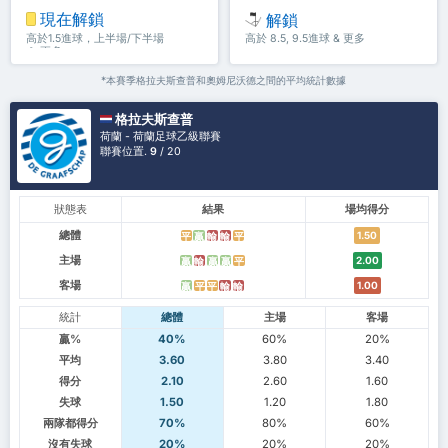
現在解鎖
解鎖
高於1.5進球，上半場/下半場
高於 8.5, 9.5進球 & 更多
＆ 更多
*本賽季格拉夫斯查普和奧姆尼沃德之間的平均統計數據
格拉夫斯查普
荷蘭 - 荷蘭足球乙級聯賽
聯賽位置.
9
/ 20
狀態表
結果
場均得分
總體
1.50
平
贏
輸
輸
平
主場
2.00
贏
輸
贏
贏
平
客場
1.00
贏
平
平
輸
輸
統計
總體
主場
客場
贏%
40%
60%
20%
平均
3.60
3.80
3.40
得分
2.10
2.60
1.60
失球
1.50
1.20
1.80
兩隊都得分
70%
80%
60%
沒有失球
20%
20%
20%