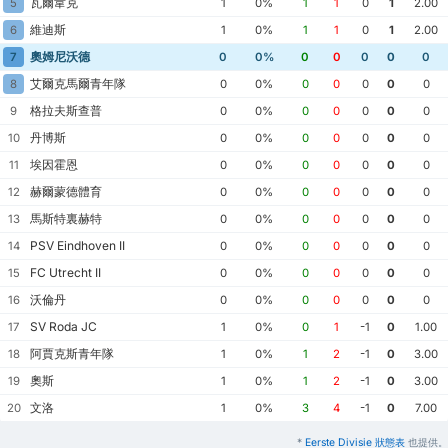
瓦爾韋克
5
1
0%
1
1
0
1
2.00
維迪斯
6
1
0%
1
1
0
1
2.00
奧姆尼沃德
7
0
0%
0
0
0
0
0
艾爾克馬爾青年隊
8
0
0%
0
0
0
0
0
格拉夫斯查普
9
0
0%
0
0
0
0
0
丹博斯
10
0
0%
0
0
0
0
0
埃因霍恩
11
0
0%
0
0
0
0
0
赫爾蒙德體育
12
0
0%
0
0
0
0
0
馬斯特裏赫特
13
0
0%
0
0
0
0
0
PSV Eindhoven II
14
0
0%
0
0
0
0
0
FC Utrecht II
15
0
0%
0
0
0
0
0
沃倫丹
16
0
0%
0
0
0
0
0
SV Roda JC
17
1
0%
0
1
-1
0
1.00
阿賈克斯青年隊
18
1
0%
1
2
-1
0
3.00
奧斯
19
1
0%
1
2
-1
0
3.00
文洛
20
1
0%
3
4
-1
0
7.00
*
Eerste Divisie 狀態表
也提供。