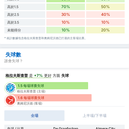
70%
50%
高於1.5
30%
40%
高於2.5
10%
10%
高於3.5
10%
20%
未能得分
* 統計數據包含格拉夫斯查普和奧姆尼沃德已打過的主客場比賽。
失球數
誰會失球？
格拉夫斯查普
是
+7%
更好
方面
失球
1.5 每場球賽失球
格拉夫斯查普 (主場)
1.6 每場球賽失球
奧姆尼沃德 (客場)
全場
上半場/下半場
角球 / 比賽
De Graafschap
Almere City