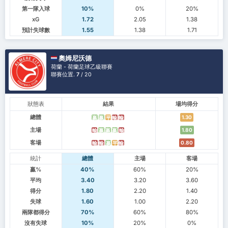
第一隊入球
10%
0%
20%
xG
1.72
2.05
1.38
預計失球數
1.55
1.38
1.71
奧姆尼沃德
荷蘭 - 荷蘭足球乙級聯賽
聯賽位置.
7
/ 20
狀態表
結果
場均得分
總體
1.30
贏
贏
平
輸
輸
主場
1.80
輸
贏
贏
贏
輸
客場
0.80
輸
輸
贏
平
輸
統計
總體
主場
客場
贏%
40%
60%
20%
平均
3.40
3.20
3.60
得分
1.80
2.20
1.40
失球
1.60
1.00
2.20
兩隊都得分
70%
60%
80%
沒有失球
10%
20%
0%