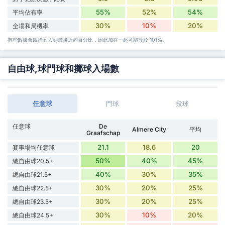
55%
52%
54%
平均佔有率
30%
10%
20%
全場和局機率
有些數據會四捨五入到最接近的百分比，因此加在一起可能等於 101%。
自由球,球門球和擲球入場數
任意球
門球
投球
任意球
De
Almere City
平均
Graafschap
21.1
18.6
20
賽事場均任意球
50%
40%
45%
總自由球20.5+
40%
30%
35%
總自由球21.5+
30%
20%
25%
總自由球22.5+
30%
20%
25%
總自由球23.5+
30%
10%
20%
總自由球24.5+