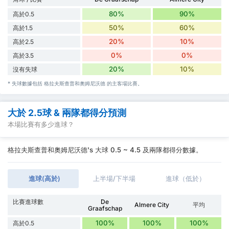
80%
90%
高於0.5
50%
60%
高於1.5
20%
10%
高於2.5
0%
0%
高於3.5
20%
10%
沒有失球
* 失球數據包括 格拉夫斯查普和奧姆尼沃德 的主客場比賽。
大於 2.5球 & 兩隊都得分預測
本場比賽有多少進球？
格拉夫斯查普和奧姆尼沃德's 大球 0.5 ~ 4.5 及兩隊都得分數據。
進球(高於)
上半場/下半場
進球（低於）
比賽進球數
De
Almere City
平均
Graafschap
100%
100%
100%
高於0.5