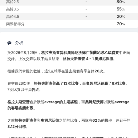
-
80
高於2.5
%
-
55
高於3.5
%
-
20
高於4.5
%
-
70
兩隊都得分
%
分析
於2026年8月29日，
格拉夫斯查普
和
奧姆尼沃德
在
荷蘭足球乙級聯賽
中正面
交鋒。上次交鋒以以下結果結束：
格拉夫斯查普 4 - 1 奧姆尼沃德。
根據我們掌握的數據，這2支球隊在過去幾個賽季交鋒
26
次。
在交鋒26次後，
格拉夫斯查普贏了13次比賽
，而
奧姆尼沃德贏了6次比賽
。
7次比賽以平局告終。
格拉夫斯查普
處於狀態
average的主場姿態
，而
奧姆尼沃德
以狀態
average
的客場姿態出戰
。
之前
格拉夫斯查普
和
奧姆尼沃德
之間的比賽，兩隊有
62%
的機率，達到平均
3.12分目標
。