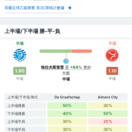
荷蘭足球乙級聯賽 黃/紅牌統計數據
上半場/下半場 勝-平-負
半場
半場
格拉夫斯查普
是
+64%
更好
1.80
1.10
方面
中場
中場
半場
上半場/下半場 陣式
De Graafschap
Almere City
50%
30%
上半場獲勝
40%
50%
下半場獲勝
30%
20%
上半場平局
30%
30%
下半場平局