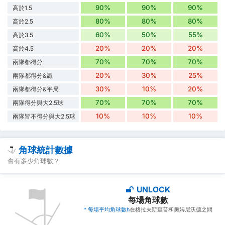
90%
90%
90%
高於1.5
80%
80%
80%
高於2.5
60%
50%
55%
高於3.5
20%
20%
20%
高於4.5
70%
70%
70%
兩隊都得分
20%
30%
25%
兩隊都得分&贏
30%
10%
20%
兩隊都得分&平局
70%
70%
70%
兩隊得分與大2.5球
10%
10%
10%
兩隊皆不得分與大2.5球
角球統計數據
會有多少角球數？
UNLOCK
每場角球數
* 每場平均角球數h
在格拉夫斯查普和奧姆尼沃德之間