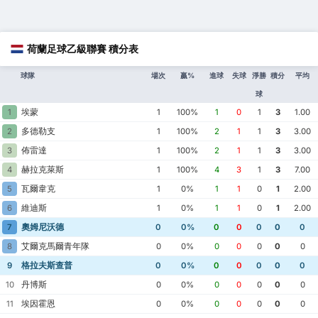
荷蘭足球乙級聯賽 積分表
球隊
場次
贏%
進球
失球
淨勝
積分
平均
球
埃蒙
1
1
100%
1
0
1
3
1.00
多德勒支
2
1
100%
2
1
1
3
3.00
佈雷達
3
1
100%
2
1
1
3
3.00
赫拉克萊斯
4
1
100%
4
3
1
3
7.00
瓦爾韋克
5
1
0%
1
1
0
1
2.00
維迪斯
6
1
0%
1
1
0
1
2.00
奧姆尼沃德
7
0
0%
0
0
0
0
0
艾爾克馬爾青年隊
8
0
0%
0
0
0
0
0
格拉夫斯查普
9
0
0%
0
0
0
0
0
丹博斯
10
0
0%
0
0
0
0
0
埃因霍恩
11
0
0%
0
0
0
0
0