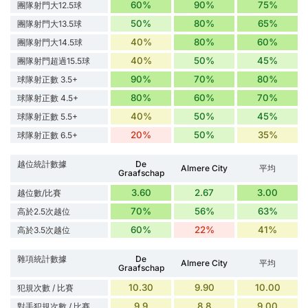
60%
90%
75%
團隊射門大12.5球
50%
80%
65%
團隊射門大13.5球
40%
80%
60%
團隊射門大14.5球
40%
50%
45%
團隊射門超過15.5球
90%
70%
80%
球隊射正數 3.5+
80%
60%
70%
球隊射正數 4.5+
40%
50%
45%
球隊射正數 5.5+
20%
50%
35%
球隊射正數 6.5+
越位統計數據
De
Almere City
平均
Graafschap
3.60
2.67
3.00
越位數/比賽
70%
56%
63%
高於2.5次越位
60%
22%
41%
高於3.5次越位
雜項統計數據
De
Almere City
平均
Graafschap
10.30
9.90
10.00
犯規次數 / 比賽
9.9
8.8
9.00
對手犯規次數 / 比賽