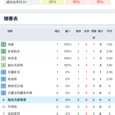
20%
10%
15%
總自由球25.5+
聯賽表
球隊
場次
贏%
進球
失球
淨勝
積分
平均
球
埃蒙
1
1
100%
1
0
1
3
1.00
多德勒支
2
1
100%
2
1
1
3
3.00
佈雷達
3
1
100%
2
1
1
3
3.00
赫拉克萊斯
4
1
100%
4
3
1
3
7.00
瓦爾韋克
5
1
0%
1
1
0
1
2.00
維迪斯
6
1
0%
1
1
0
1
2.00
奧姆尼沃德
7
0
0%
0
0
0
0
0
艾爾克馬爾青年隊
8
0
0%
0
0
0
0
0
格拉夫斯查普
9
0
0%
0
0
0
0
0
丹博斯
10
0
0%
0
0
0
0
0
埃因霍恩
11
0
0%
0
0
0
0
0