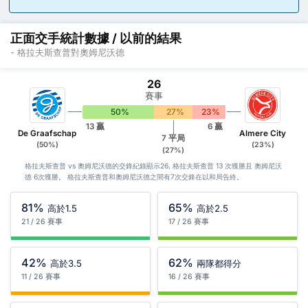
正面交手統計數據 / 以前的結果
- 格拉夫斯查普對奧姆尼沃德
26
賽事
50%
27%
23%
13 贏
6 贏
De Graafschap
Almere City
7 平局
(50%)
(23%)
(27%)
格拉夫斯查普 vs 奧姆尼沃德的交鋒紀錄顯示26, 格拉夫斯查普 13 次獲勝且 奧姆尼沃
德 6次獲勝。 格拉夫斯查普和奧姆尼沃德之間有7次交鋒在以和局告終。
81%
65%
高於1.5
高於2.5
21 / 26 賽事
17 / 26 賽事
42%
62%
高於3.5
兩隊都得分
11 / 26 賽事
16 / 26 賽事