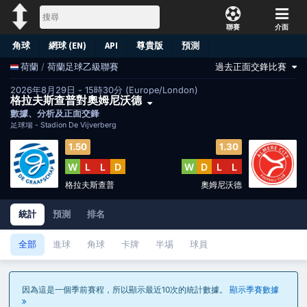
聯賽
介面
角球
網球 (EN)
API
尊貴版
預測
/
荷蘭足球乙級聯賽
過去正面交鋒比賽
荷蘭
2026年8月29日 - 15時30分 (Europe/London)
格拉夫斯查普對奧姆尼沃德
數據、分析及正面交鋒
足球場 -
Stadion De Vijverberg
1.50
1.30
W
L
L
D
W
D
L
L
格拉夫斯查普
奧姆尼沃德
統計
預測
排名
全部
進球
角球
卡牌
半埸
球員
因為這是一個季前賽程，所以顯示最近10次的統計數據。
顯示季賽數據