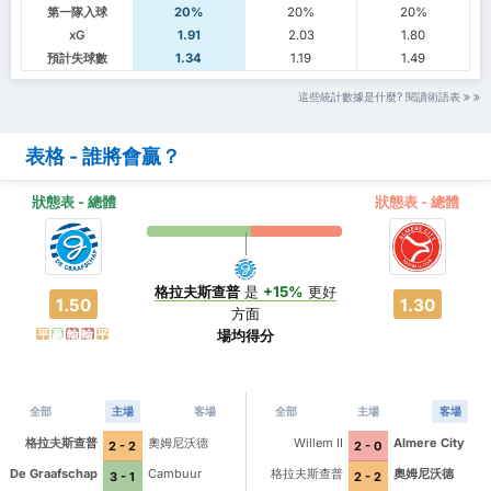
第一隊入球
20%
20%
20%
xG
1.91
2.03
1.80
預計失球數
1.34
1.19
1.49
這些統計數據是什麼? 閱讀術語表
表格 - 誰將會贏？
狀態表 - 總體
狀態表 - 總體
格拉夫斯查普
是
+15%
更好
1.50
1.30
方面
場均得分
平
贏
輸
輸
平
全部
主場
客場
全部
主場
客場
格拉夫斯查普
奧姆尼沃德
Willem II
Almere City
2 - 2
2 - 0
De Graafschap
Cambuur
格拉夫斯查普
奧姆尼沃德
3 - 1
2 - 2