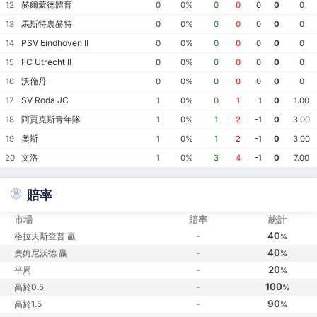
赫爾蒙德體育
12
0
0%
0
0
0
0
0
馬斯特裏赫特
13
0
0%
0
0
0
0
0
PSV Eindhoven II
14
0
0%
0
0
0
0
0
FC Utrecht II
15
0
0%
0
0
0
0
0
沃倫丹
16
0
0%
0
0
0
0
0
SV Roda JC
17
1
0%
0
1
-1
0
1.00
阿賈克斯青年隊
18
1
0%
1
2
-1
0
3.00
奧斯
19
1
0%
1
2
-1
0
3.00
文洛
20
1
0%
3
4
-1
0
7.00
賠率
市場
賠率
統計
-
40
格拉夫斯查普 贏
%
-
40
奧姆尼沃德 贏
%
-
20
平局
%
-
100
高於0.5
%
-
90
高於1.5
%