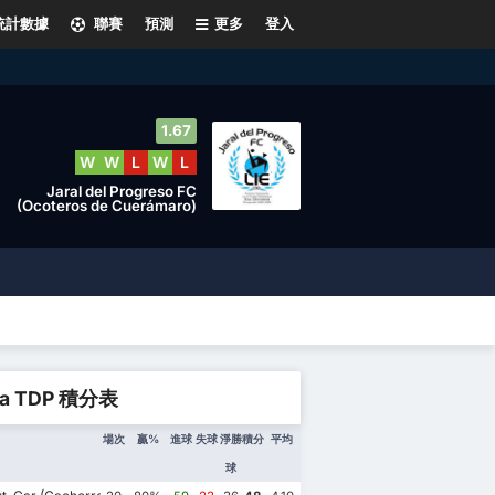
統計數據
聯賽
預測
更多
登入
1.67
W
W
L
W
L
Jaral del Progreso FC
(Ocoteros de Cuerámaro)
ga TDP 積分表
場次
贏%
進球
失球
淨勝
積分
平均
球