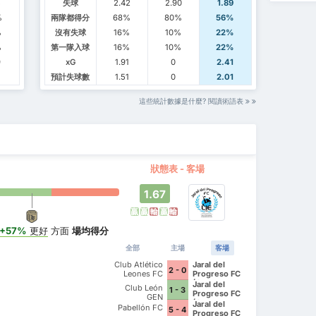
5
失球
2.42
2.90
1.89
%
兩隊都得分
68%
80%
56%
%
沒有失球
16%
10%
22%
%
第一隊入球
16%
10%
22%
9
xG
1.91
0
2.41
預計失球數
1.51
0
2.01
這些統計數據是什麼? 閱讀術語表
狀態表 - 客場
1.67
贏
贏
輸
贏
輸
+57%
更好
方面
場均得分
全部
主場
客場
Club Atlético
Jaral del
2 - 0
Leones FC
Progreso FC
(Ocoteros de
Jaral del
Club León
1 - 3
Cuerámaro)
Progreso FC
GEN
(Ocoteros de
Jaral del
Pabellón FC
5 - 4
Cuerámaro)
Progreso FC