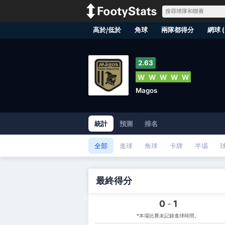
高於/低於
角球
兩隊都得分
網球 (
2.63
W
W
W
W
W
Magos
統計
預測
排名
全部
進球
角球
卡牌
半埸
最終得分
0
-
1
*本場比賽未記錄進球時間。