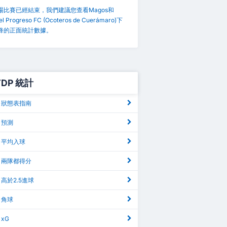
場比賽已經結束，我們建議您查看Magos和
del Progreso FC (Ocoteros de Cuerámaro)下
鋒的正面統計數據。
 TDP 統計
DP 狀態表指南
P 預測
DP 平均入球
DP 兩隊都得分
P 高於2.5進球
P 角球
 xG