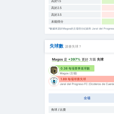
高於1.5
高於2.5
高於3.5
未能得分
*數據來源於Magos的主場得分紀錄和 Jaral del Progreso 
失球數
誰會失球？
Magos
是
+397%
更好
方面
失球
0.38 每場賽事進球數
Magos (主場)
1.89 每場球賽失球
Jaral del Progreso FC (Ocoteros de Cuer
全場
角球 / 比賽