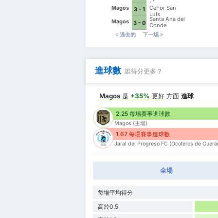
(Empresarios
Magos
CeFor San
3 - 1
del Rincón)
Luis
Santa Ana del
Magos
3 - 0
Conde
過去的
下一埸
進球數
誰得分更多？
Magos
是
+35%
更好
方面
進球
2.25 每場賽事進球數
Magos (主場)
1.67 每場賽事進球數
Jaral del Progreso FC (Ocoteros de Cuer
全場
每場平均得分
高於0.5