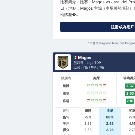
比賽簡介 - 比賽：Magos vs Jaral del P
日 - 地點：Magos 主場（主場優勢明顯
兩隊歷�...
註冊成為用戶（
*本賽季Magos和Jaral del Prog
Magos
墨西哥 - Liga TDP
近況 : 7贏 / 0平 / 1輸
狀態表
結果
場均得
總體
2.37
贏
贏
贏
贏
輸
主場
2.63
贏
贏
贏
贏
贏
客場
2.18
輸
贏
贏
贏
輸
統計
總體
主場
客
贏%
79%
88%
73
平均
3.53
2.63
4.1
得分
2.53
2.25
2.7