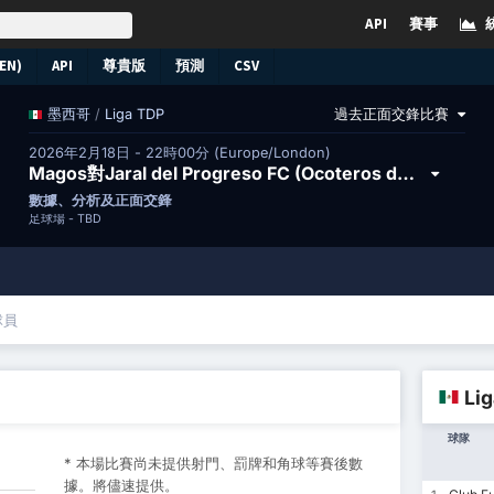
API
賽事
EN)
API
尊貴版
預測
CSV
/
Liga TDP
過去正面交鋒比賽
墨西哥
2026年2月18日 - 22時00分 (Europe/London)
Magos對Jaral del Progreso FC (Ocoteros de Cuerámaro)
數據、分析及正面交鋒
足球場 -
TBD
球員
Li
球隊
* 本場比賽尚未提供射門、罰牌和角球等賽後數
據。將儘速提供。