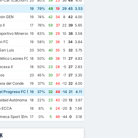
t-Car (Cachorros de León)
20
80%
59
23
36
48
4.10
19
79%
48
19
29
45
3.53
eón GEN
19
74%
42
34
8
42
4.00
 II
17
76%
59
37
22
39
5.65
portivo Mineros de Zacatecas II
19
63%
39
29
10
38
3.58
ón FC
19
58%
37
36
1
34
3.84
San Luis
20
50%
40
35
5
32
3.75
lético Leones FC
18
50%
49
38
11
27
4.83
caxa II
18
50%
23
28
-5
27
2.83
nos
20
45%
30
37
-7
27
3.35
Ana del Conde
19
37%
32
44
-12
22
4.00
el Progreso FC (Ocoteros de Cuerámaro)
19
37%
32
46
-14
21
4.11
idad Autónoma de Zacatecas II
18
22%
23
43
-20
12
3.67
o ECCA
18
6%
4
24
-20
3
1.56
meca Sport (Empresarios del Rincón)
17
0%
5
49
-44
0
3.18
率