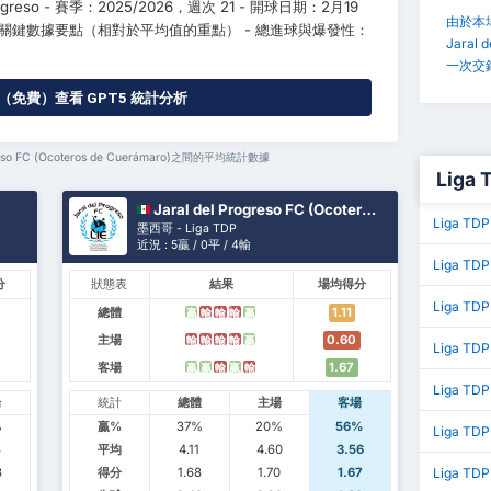
rogreso - 賽季：2025/2026，週次 21 - 開球日期：2月19
由於本
） 關鍵數據要點（相對於平均值的重點） - 總進球與爆發性：
Jaral 
一次交
免費）查看 GPT5 統計分析
reso FC (Ocoteros de Cuerámaro)之間的平均統計數據
Liga
Jaral del Progreso FC (Ocoteros de Cuerámaro)
Liga T
墨西哥 - Liga TDP
近況 : 5贏 / 0平 / 4輸
Liga TD
分
狀態表
結果
場均得分
Liga T
總體
1.11
贏
輸
輸
輸
贏
主場
0.60
輸
輸
輸
輸
贏
Liga T
客場
1.67
贏
贏
輸
贏
輸
Liga TD
場
統計
總體
主場
客場
%
贏%
37%
20%
56%
Liga TD
8
平均
4.11
4.60
3.56
3
得分
1.68
1.70
1.67
Liga TDP