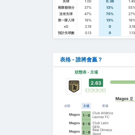
失球
1.00
0.38
1.4
兩隊都得分
37%
13%
55
沒有失球
47%
75%
27
第一隊入球
16%
13%
18
xG
2.19
0
3.1
預計失球數
0.13
0
1.13
表格 - 誰將會贏？
狀態表 - 主場
2.63
贏
贏
贏
贏
贏
Magos
是
全部
主場
客場
Club Atlético
Magos
1 - 0
Leones FC
Magos
Club León
5 - 0
GEN
Real Olmeca
Magos
2 - 0
Sport