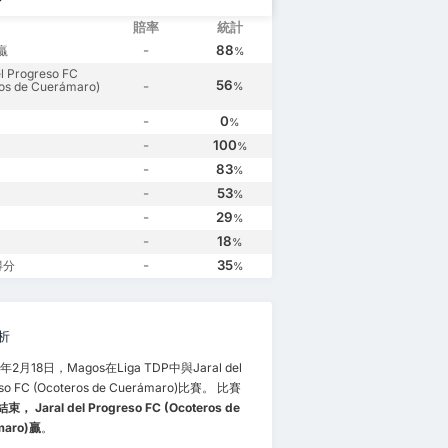
賠率
統計
-
88
 贏
%
el Progreso FC
56
-
os de Cuerámaro)
%
-
0
%
-
100
%
-
83
%
-
53
%
-
29
%
-
18
%
-
35
得分
%
析
年2月18日，Magos在Liga TDP中與Jaral del
eso FC (Ocoteros de Cuerámaro)比賽。 比賽
1結束， Jaral del Progreso FC (Ocoteros de
maro)贏
。