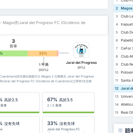
Club Fu
1
Magos
2
Club L
3
- Magos對Jaral del Progreso FC (Ocoteros de
Irapuato
4
Club De
5
Pabell
3
6
賽事
CeFor 
7
7%
33%
0%
Club At
8
Jaral del Progreso
Club Ne
9
1 平局
(0%)
(33%)
Potosi
10
s de Cuerámaro)的交鋒紀錄顯示3, Magos 2 次獲勝且 Jaral del Progreso
Santa 
11
和Jaral del Progreso FC (Ocoteros de Cuerámaro)之間有1次交鋒
Jaral d
12
Univers
13
%
67%
高於2.5
高於3.5
Atlétic
14
3 賽事
2 / 3 賽事
Real Ol
15
%
33%
沒有失球
沒有失球
os
Jaral del Progreso FC
賠