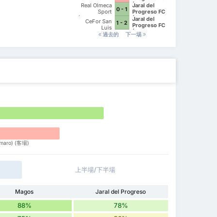
(Ocoteros de
Real Olmeca
Jaral del
0 - 1
Cuerámaro)
Sport
Progreso FC
(Empresarios
(Ocoteros de
Jaral del
CeFor San
1 - 2
del Rincón)
Cuerámaro)
Progreso FC
Luis
(Ocoteros de
過去的
下一埸
Cuerámaro)
ámaro) (客場)
上半場/下半場
Magos
Jaral del Progreso
88%
78%