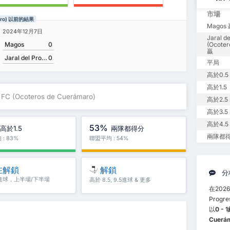
(Ocoteros de Cuerámaro)
市場
ámaro) 以前的結果
Magos
2024年12月7日
Jaral d
Magos
0
(Ocoter
贏
Jaral del Progreso FC (Ocoteros de Cuerámaro)
0
平局
高於0.5
高於1.5
 FC (Ocoteros de Cuerámaro)
高於2.5
高於3.5
高於4.5
53%
高於1.5
兩隊都得分
兩隊都
: 83%
聯盟平均 : 54%
在解鎖
解鎖
分
5進球，上半場/下半場
高於 8.5, 9.5進球 & 更多
在2026
Progr
以
0 - 
Cuerá