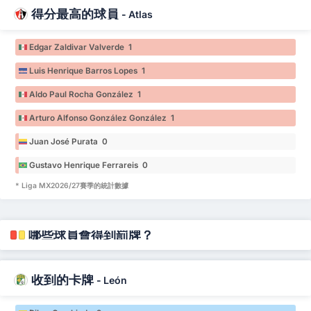
得分最高的球員
-
Atlas
Edgar Zaldivar Valverde 1
Luis Henrique Barros Lopes 1
Aldo Paul Rocha González 1
Arturo Alfonso González González 1
Juan José Purata 0
Gustavo Henrique Ferrareis 0
* Liga MX2026/27賽季的統計數據
哪些球員會得到罰牌？
收到的卡牌
-
León