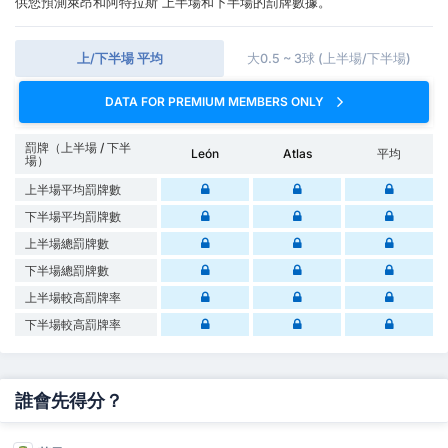
供您預測萊昂和阿特拉斯 上半場和下半場的罰牌數據。
上/下半場 平均
大0.5 ~ 3球 (上半場/下半場)
DATA FOR PREMIUM MEMBERS ONLY
罰牌（上半場 / 下半
León
Atlas
平均
場）
上半場平均罰牌數
下半場平均罰牌數
上半場總罰牌數
下半場總罰牌數
上半場較高罰牌率
下半場較高罰牌率
誰會先得分？