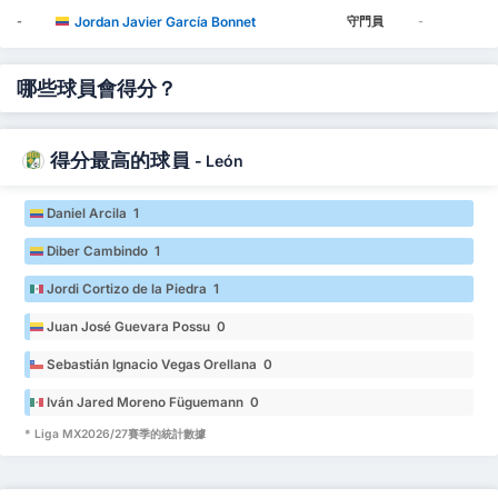
Jordan Javier García Bonnet
-
守門員
-
哪些球員會得分？
得分最高的球員
-
León
Daniel Arcila 1
Diber Cambindo 1
Jordi Cortizo de la Piedra 1
Juan José Guevara Possu 0
Sebastián Ignacio Vegas Orellana 0
Iván Jared Moreno Füguemann 0
* Liga MX2026/27賽季的統計數據