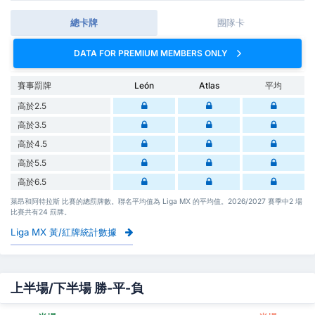
總卡牌
團隊卡
DATA FOR PREMIUM MEMBERS ONLY
賽事罰牌
León
Atlas
平均
高於2.5
高於3.5
高於4.5
高於5.5
高於6.5
萊昂和阿特拉斯 比賽的總罰牌數。聯名平均值為 Liga MX 的平均值。2026/2027 賽季中2 場
比賽共有24 罰牌。
Liga MX 黃/紅牌統計數據
上半場/下半場 勝-平-負