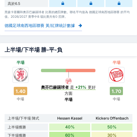
高於6.5
黑森卡塞爾和奧芬巴赫踢球者 比賽的總罰牌數。聯名平均值為 德國足球南西地區聯賽 的平均
值。2026/2027 賽季中8 場比賽共有0 罰牌。
德國足球南西地區聯賽 黃/紅牌統計數據
上半場/下半場 勝-平-負
半場
半場
奧芬巴赫踢球者
是
+21%
更好
1.40
1.70
方面
中場
中場
半場
上半場/下半場 陣式
Hessen Kassel
Kickers Offenbach
40%
50%
上半場獲勝
60%
30%
下半場獲勝