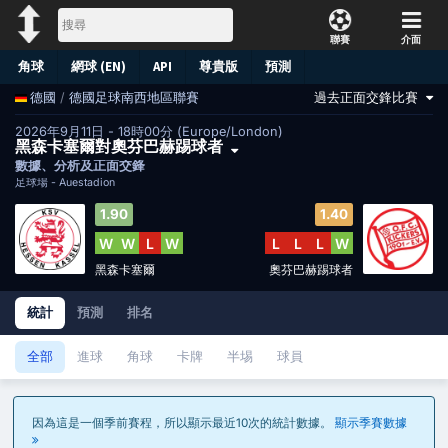
聯賽
介面
角球
網球 (EN)
API
尊貴版
預測
/
德國足球南西地區聯賽
過去正面交鋒比賽
德國
2026年9月11日 - 18時00分 (Europe/London)
黑森卡塞爾對奧芬巴赫踢球者
數據、分析及正面交鋒
足球場 -
Auestadion
1.90
1.40
W
W
L
W
L
L
L
W
黑森卡塞爾
奧芬巴赫踢球者
統計
預測
排名
全部
進球
角球
卡牌
半埸
球員
因為這是一個季前賽程，所以顯示最近10次的統計數據。
顯示季賽數據