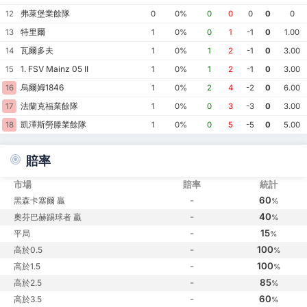
弗萊堡業餘隊
12
0
0%
0
0
0
0
0
特里爾
13
1
0%
0
1
-1
0
1.00
瓦爾多夫
14
1
0%
1
2
-1
0
3.00
1. FSV Mainz 05 II
15
1
0%
1
2
-1
0
3.00
烏爾姆1846
16
1
0%
2
4
-2
0
6.00
法蘭克福業餘隊
17
1
0%
0
3
-3
0
3.00
凱澤斯勞滕業餘隊
18
1
0%
0
5
-5
0
5.00
賠率
市場
賠率
統計
-
60
黑森卡塞爾 贏
%
-
40
奧芬巴赫踢球者 贏
%
-
15
平局
%
-
100
高於0.5
%
-
100
高於1.5
%
-
85
高於2.5
%
-
60
高於3.5
%