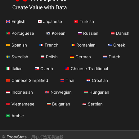
English
Japanese
Turkish
Portuguese
Korean
Russian
Danish
Spanish
French
Romanian
Greek
Swedish
Polish
German
Dutch
Italian
Czech
Chinese Traditional
Chinese Simplified
Thai
Croatian
Indonesian
Norwegian
Hungarian
Vietnamese
Bulgarian
Serbian
Arabic
©
FootyStats
- 用心打造完美遊戲