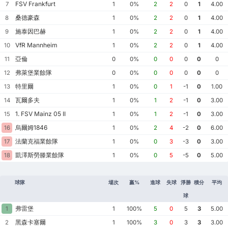
FSV Frankfurt
7
1
0%
2
2
0
1
4.00
桑德豪森
8
1
0%
2
2
0
1
4.00
施泰因巴赫
9
1
0%
2
2
0
1
4.00
VfR Mannheim
10
1
0%
2
2
0
1
4.00
亞倫
11
0
0%
0
0
0
0
0
弗萊堡業餘隊
12
0
0%
0
0
0
0
0
特里爾
13
1
0%
0
1
-1
0
1.00
瓦爾多夫
14
1
0%
1
2
-1
0
3.00
1. FSV Mainz 05 II
15
1
0%
1
2
-1
0
3.00
烏爾姆1846
16
1
0%
2
4
-2
0
6.00
法蘭克福業餘隊
17
1
0%
0
3
-3
0
3.00
凱澤斯勞滕業餘隊
18
1
0%
0
5
-5
0
5.00
球隊
場次
贏%
進球
失球
淨勝
積分
平均
球
弗雷堡
1
1
100%
5
0
5
3
5.00
黑森卡塞爾
2
1
100%
3
0
3
3
3.00