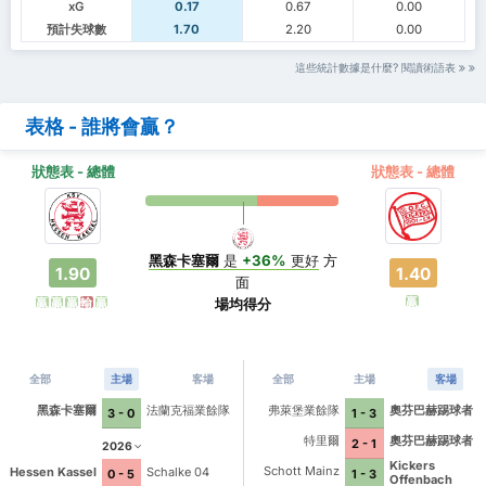
xG
0.17
0.67
0.00
預計失球數
1.70
2.20
0.00
這些統計數據是什麼? 閱讀術語表
表格 - 誰將會贏？
狀態表 - 總體
狀態表 - 總體
黑森卡塞爾
是
+36%
更好
方
1.90
1.40
面
贏
場均得分
贏
贏
贏
輸
贏
全部
主場
客場
全部
主場
客場
黑森卡塞爾
法蘭克福業餘隊
弗萊堡業餘隊
奧芬巴赫踢球者
3 - 0
1 - 3
特里爾
奧芬巴赫踢球者
2 - 1
2026
Kickers
Schott Mainz
Hessen Kassel
Schalke 04
1 - 3
0 - 5
Offenbach