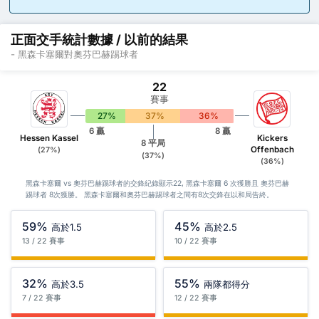
正面交手統計數據 / 以前的結果
- 黑森卡塞爾對奧芬巴赫踢球者
22
賽事
27%
37%
36%
6 贏
8 贏
Hessen Kassel
Kickers
8 平局
Offenbach
(27%)
(37%)
(36%)
黑森卡塞爾 vs 奧芬巴赫踢球者的交鋒紀錄顯示22, 黑森卡塞爾 6 次獲勝且 奧芬巴赫
踢球者 8次獲勝。 黑森卡塞爾和奧芬巴赫踢球者之間有8次交鋒在以和局告終。
59%
45%
高於1.5
高於2.5
13 / 22 賽事
10 / 22 賽事
32%
55%
高於3.5
兩隊都得分
7 / 22 賽事
12 / 22 賽事