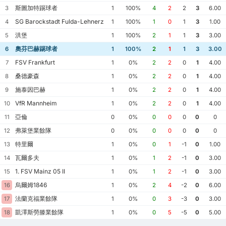
斯圖加特踢球者
3
1
100%
4
2
2
3
6.00
SG Barockstadt Fulda-Lehnerz
4
1
100%
1
0
1
3
1.00
洪堡
5
1
100%
2
1
1
3
3.00
奧芬巴赫踢球者
6
1
100%
2
1
1
3
3.00
FSV Frankfurt
7
1
0%
2
2
0
1
4.00
桑德豪森
8
1
0%
2
2
0
1
4.00
施泰因巴赫
9
1
0%
2
2
0
1
4.00
VfR Mannheim
10
1
0%
2
2
0
1
4.00
亞倫
11
0
0%
0
0
0
0
0
弗萊堡業餘隊
12
0
0%
0
0
0
0
0
特里爾
13
1
0%
0
1
-1
0
1.00
瓦爾多夫
14
1
0%
1
2
-1
0
3.00
1. FSV Mainz 05 II
15
1
0%
1
2
-1
0
3.00
烏爾姆1846
16
1
0%
2
4
-2
0
6.00
法蘭克福業餘隊
17
1
0%
0
3
-3
0
3.00
凱澤斯勞滕業餘隊
18
1
0%
0
5
-5
0
5.00