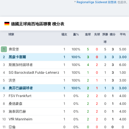
*
Regionalliga Südwest 狀態表
也提供。
德國足球南西地區聯賽 積分表
球隊
場次
贏%
進球
失球
淨勝
積分
平均
球
弗雷堡
1
1
100%
5
0
5
3
5.00
黑森卡塞爾
2
1
100%
3
0
3
3
3.00
斯圖加特踢球者
3
1
100%
4
2
2
3
6.00
SG Barockstadt Fulda-Lehnerz
4
1
100%
1
0
1
3
1.00
洪堡
5
1
100%
2
1
1
3
3.00
奧芬巴赫踢球者
6
1
100%
2
1
1
3
3.00
FSV Frankfurt
7
1
0%
2
2
0
1
4.00
桑德豪森
8
1
0%
2
2
0
1
4.00
施泰因巴赫
9
1
0%
2
2
0
1
4.00
VfR Mannheim
10
1
0%
2
2
0
1
4.00
亞倫
11
0
0%
0
0
0
0
0