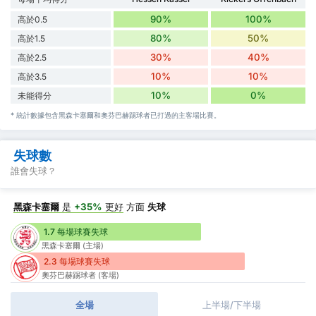
90%
100%
高於0.5
80%
50%
高於1.5
30%
40%
高於2.5
10%
10%
高於3.5
10%
0%
未能得分
* 統計數據包含黑森卡塞爾和奧芬巴赫踢球者已打過的主客場比賽。
失球數
誰會失球？
黑森卡塞爾
是
+35%
更好
方面
失球
1.7 每場球賽失球
黑森卡塞爾 (主場)
2.3 每場球賽失球
奧芬巴赫踢球者 (客場)
全場
上半場/下半場