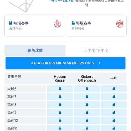
* 每場平均角球數h
在黑森卡塞爾和奧芬巴赫踢球者之
間
每場賽事
每場賽事
角球得分
角球得分
總角球數
上半場/下半場
DATA FOR PREMIUM MEMBERS ONLY
賽事角球
Hessen
Kickers
平均
Kassel
Offenbach
大球6
高於7
高於8
高於9
高於10
高於11