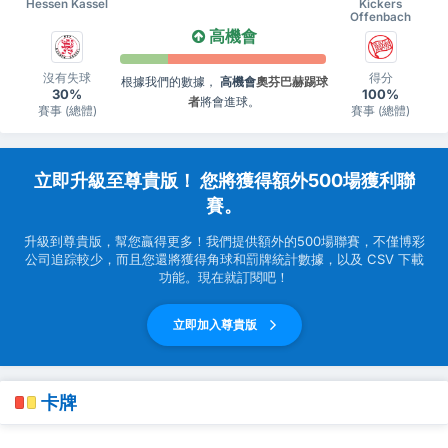
Hessen Kassel
Kickers
Offenbach
高機會
沒有失球
得分
根據我們的數據，
高機會
奧芬巴赫踢球
30%
100%
者
將會進球。
賽事 (總體)
賽事 (總體)
立即升級至尊貴版！ 您將獲得額外500場獲利聯
賽。
升級到尊貴版，幫您贏得更多！我們提供額外的500場聯賽，不僅博彩
公司追踪較少，而且您還將獲得角球和罰牌統計數據，以及 CSV 下載
功能。現在就訂閱吧！
立即加入尊貴版
卡牌