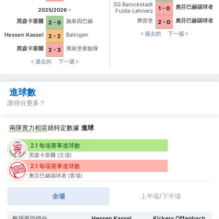
SG Barockstadt
奧芬巴赫踢球者
1 - 0
2025/2026
Fulda-Lehnerz
弗雷堡
奧芬巴赫踢球者
黑森卡塞爾
施泰因巴赫
2 - 0
2 - 0
過去的
下一埸
Hessen Kassel
Balingen
2 - 2
黑森卡塞爾
弗萊堡業餘隊
2 - 3
過去的
下一埸
進球數
誰得分更多？
兩隊實力相當
就特定數據
進球
2.1 每場賽事進球數
黑森卡塞爾 (主場)
2.1 每場賽事進球數
奧芬巴赫踢球者 (客場)
全場
上半場/下半場
每場平均得分
Hessen Kassel
Kickers Offenbach