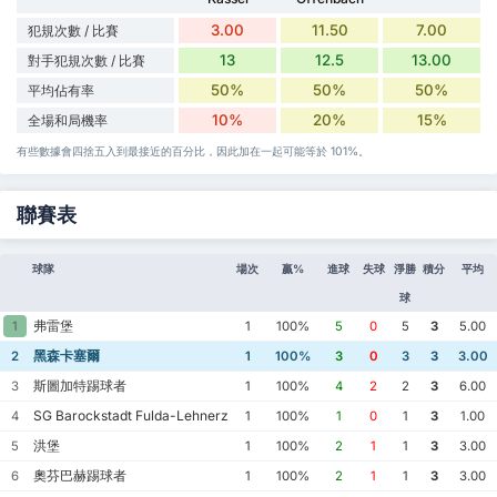
3.00
11.50
7.00
犯規次數 / 比賽
13
12.5
13.00
對手犯規次數 / 比賽
50%
50%
50%
平均佔有率
10%
20%
15%
全場和局機率
有些數據會四捨五入到最接近的百分比，因此加在一起可能等於 101%。
聯賽表
球隊
場次
贏%
進球
失球
淨勝
積分
平均
球
弗雷堡
1
1
100%
5
0
5
3
5.00
黑森卡塞爾
2
1
100%
3
0
3
3
3.00
斯圖加特踢球者
3
1
100%
4
2
2
3
6.00
SG Barockstadt Fulda-Lehnerz
4
1
100%
1
0
1
3
1.00
洪堡
5
1
100%
2
1
1
3
3.00
奧芬巴赫踢球者
6
1
100%
2
1
1
3
3.00