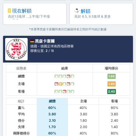
現在解鎖
解鎖
高於1.5進球，上半場/下半場
高於 8.5, 9.5進球 & 更多
＆ 更多
*本賽季黑森卡塞爾和奧芬巴赫踢球者之間的平均統計數據
黑森卡塞爾
德國 - 德國足球南西地區聯賽
聯賽位置.
2
/ 18
狀態表
結果
場均得分
總體
1.90
贏
贏
贏
輸
贏
主場
1.40
輸
平
贏
輸
贏
客場
2.40
贏
贏
輸
贏
贏
統計
總體
主場
客場
贏%
60%
40%
80%
平均
3.80
3.80
3.80
得分
2.10
1.80
2.40
失球
1.70
2.00
1.40
兩隊都得分
60%
40%
80%