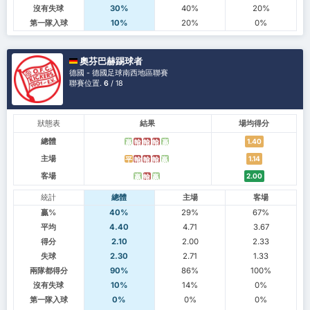
沒有失球
30%
40%
20%
第一隊入球
10%
20%
0%
奧芬巴赫踢球者
德國 - 德國足球南西地區聯賽
聯賽位置.
6
/ 18
狀態表
結果
場均得分
總體
1.40
贏
輸
輸
輸
贏
主場
1.14
平
輸
輸
輸
贏
客場
2.00
贏
輸
贏
統計
總體
主場
客場
贏%
40%
29%
67%
平均
4.40
4.71
3.67
得分
2.10
2.00
2.33
失球
2.30
2.71
1.33
兩隊都得分
90%
86%
100%
沒有失球
10%
14%
0%
第一隊入球
0%
0%
0%