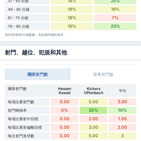
18%
25%
31 - 45 分鐘
18%
16%
46 - 60 分鐘
18%
7%
61 - 75 分鐘
16%
23%
76 - 90 分鐘
第45和第90分鐘數據，包括傷停補時進球。
射門、越位、犯規和其他
團隊射門數
賽事射門數
團隊射門數
Hessen
Kickers
平均
Kassel
Offenbach
0.00
5.00
3.00
每場比賽射門數
0%
20%
10%
射門轉換率
0.00
2.00
1.00
每場比賽射中目標
0.00
3.00
2.00
每場比賽射偏離目標
0.00
5.00
3
每次射門進球數