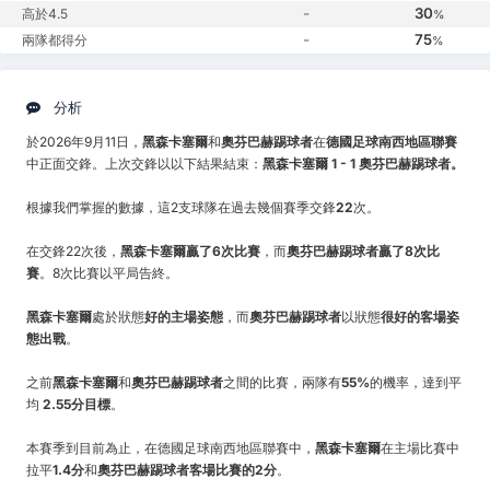
-
30
高於4.5
%
-
75
兩隊都得分
%
分析
於2026年9月11日，
黑森卡塞爾
和
奧芬巴赫踢球者
在
德國足球南西地區聯賽
中正面交鋒。上次交鋒以以下結果結束：
黑森卡塞爾 1 - 1 奧芬巴赫踢球者。
根據我們掌握的數據，這2支球隊在過去幾個賽季交鋒
22
次。
在交鋒22次後，
黑森卡塞爾贏了6次比賽
，而
奧芬巴赫踢球者贏了8次比
賽
。8次比賽以平局告終。
黑森卡塞爾
處於狀態
好的主場姿態
，而
奧芬巴赫踢球者
以狀態
很好的客場姿
態出戰
。
之前
黑森卡塞爾
和
奧芬巴赫踢球者
之間的比賽，兩隊有
55%
的機率，達到平
均
2.55分目標
。
本賽季到目前為止，在德國足球南西地區聯賽中，
黑森卡塞爾
在主場比賽中
拉平
1.4分
和
奧芬巴赫踢球者客場比賽的2分
。