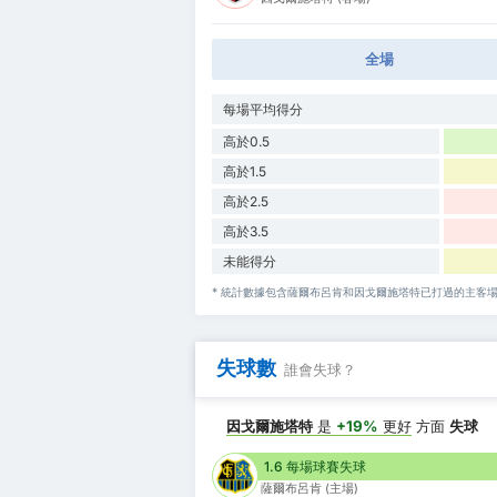
全場
每場平均得分
高於0.5
高於1.5
高於2.5
高於3.5
未能得分
* 統計數據包含薩爾布呂肯和因戈爾施塔特已打過的主客
失球數
誰會失球？
因戈爾施塔特
是
+19%
更好
方面
失球
1.6 每場球賽失球
薩爾布呂肯 (主場)