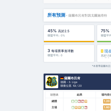
所有預測
- 薩爾布呂肯對因戈爾施塔特
45%
75%
高於2.5
聯盟平均 : 0%
聯盟平均 
3
現
每場賽事進球數
聯盟平均 : 0
高於1.
＆ 更多
*本賽季薩爾布
薩爾布呂肯
德國 - 3. Liga
聯賽位置.
13
/ 20
狀態表
結果
場均得
總體
1.20
贏
贏
輸
輸
平
主場
1.60
贏
平
平
贏
輸