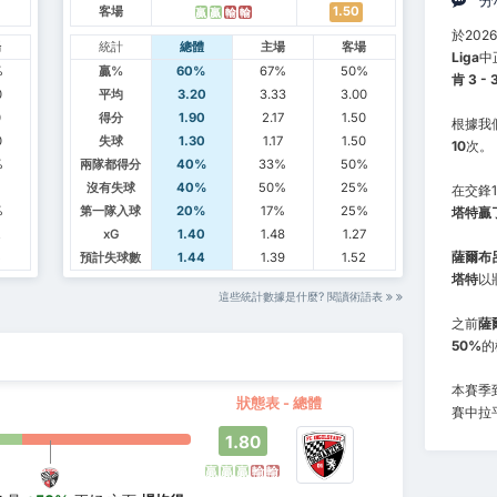
分
客場
1.50
贏
贏
輸
輸
於202
場
統計
總體
主場
客場
Liga
中
%
贏%
60%
67%
50%
肯 3 
0
平均
3.20
3.33
3.00
0
得分
1.90
2.17
1.50
根據我
0
失球
1.30
1.17
1.50
10
次。
%
兩隊都得分
40%
33%
50%
沒有失球
40%
50%
25%
在交鋒
%
第一隊入球
20%
17%
25%
塔特贏
2
xG
1.40
1.48
1.27
薩爾布
5
預計失球數
1.44
1.39
1.52
塔特
以
這些統計數據是什麼? 閱讀術語表
之前
薩
50%
的
本賽季到
狀態表 - 總體
賽中拉
1.80
贏
贏
贏
輸
輸