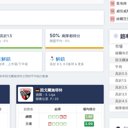
曼海姆
18
威恆威
19
維爾茨
20
50%
高於1.5
兩隊都得分
賠
: 0%
聯盟平均 : 0%
市場
薩爾布呂
在解鎖
解鎖
因戈爾施
5進球，上半場/下半場
高於 8.5, 9.5進球 & 更多
平局
高於0.5
呂肯和因戈爾施塔特之間的平均統計數據
高於1.5
高於2.5
因戈爾施塔特
高於3.5
德國 - 3. Liga
聯賽位置.
7
/ 20
高於4.5
兩隊都
分
狀態表
結果
場均得分
總體
1.80
贏
贏
贏
輸
輸
主場
2.00
輸
贏
贏
贏
贏