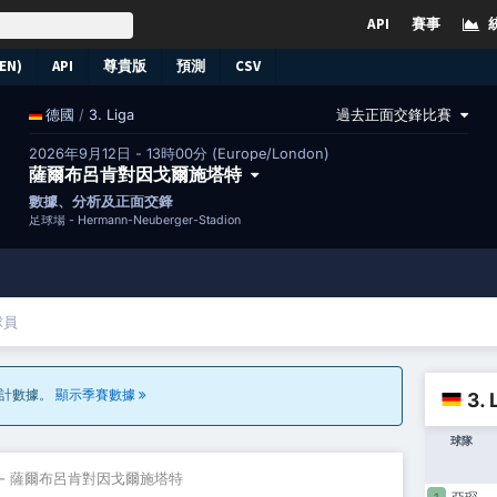
API
賽事
EN)
API
尊貴版
預測
CSV
/
3. Liga
過去正面交鋒比賽
德國
2026年9月12日 - 13時00分 (Europe/London)
薩爾布呂肯對因戈爾施塔特
數據、分析及正面交鋒
足球場 -
Hermann-Neuberger-Stadion
球員
統計數據。
顯示季賽數據
3.
球隊
- 薩爾布呂肯對因戈爾施塔特