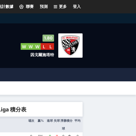
統計數據
聯賽
預測
更多
登入
1.80
W
W
W
L
L
因戈爾施塔特
 Liga 積分表
場次
贏%
進球
失球
淨勝
積分
平均
球