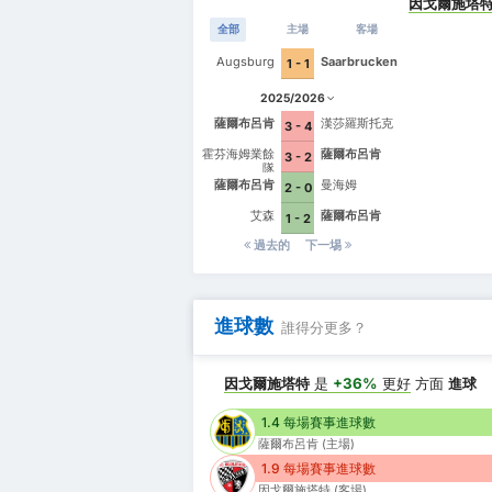
因戈爾施塔
全部
主場
客場
Augsburg
Saarbrucken
1 - 1
2025/2026
薩爾布呂肯
漢莎羅斯托克
3 - 4
霍芬海姆業餘
薩爾布呂肯
3 - 2
隊
薩爾布呂肯
曼海姆
2 - 0
艾森
薩爾布呂肯
1 - 2
過去的
下一埸
進球數
誰得分更多？
因戈爾施塔特
是
+36%
更好
方面
進球
1.4 每場賽事進球數
薩爾布呂肯 (主場)
1.9 每場賽事進球數
因戈爾施塔特 (客場)