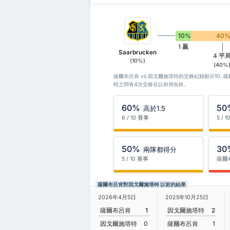
10%
40
1 贏
Saarbrucken
4 平
(10%)
(40%
薩爾布呂肯 vs 因戈爾施塔特的交鋒紀錄顯示10, 
特之間有4次交鋒在以和局告終。
60%
50
高於1.5
6 / 10 賽事
5 / 
50%
30
兩隊都得分
5 / 10 賽事
薩爾
薩爾布呂肯對因戈爾施塔特 以前的結果
2026年4月5日
2025年10月25日
薩爾布呂肯
1
因戈爾施塔特
2
因戈爾施塔特
0
薩爾布呂肯
1