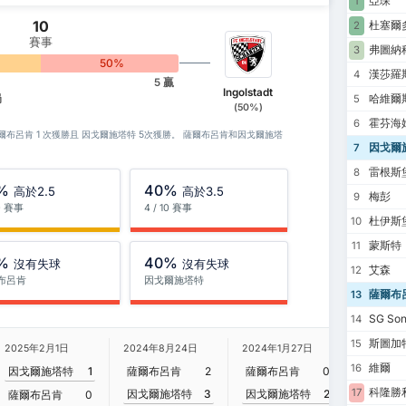
亞琛
1
10
杜塞爾
2
賽事
弗圖納
3
%
50%
漢莎羅
4
5 贏
Ingolstadt
哈維爾
局
5
(50%)
)
霍芬海
6
薩爾布呂肯 1 次獲勝且 因戈爾施塔特 5次獲勝。 薩爾布呂肯和因戈爾施塔
因戈爾
7
雷根斯
8
%
40%
高於2.5
高於3.5
梅彭
9
10 賽事
4 / 10 賽事
杜伊斯
10
蒙斯特
11
%
40%
沒有失球
沒有失球
艾森
12
布呂肯
因戈爾施塔特
薩爾布
13
SG Son
14
斯圖加
15
2023年8
2025年2月1日
2024年8月24日
2024年1月27日
維爾
16
因戈爾
因戈爾施塔特
1
薩爾布呂肯
2
薩爾布呂肯
0
科隆勝
17
因戈爾施塔特
3
因戈爾施塔特
2
薩爾布
薩爾布呂肯
0