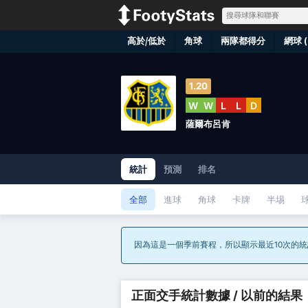
高於/低於
角球
兩隊都得分
網球 (
1.20
W
W
L
L
D
薩爾布呂肯
統計
預測
排名
全部
進球
角球
卡牌
半埸
因為這是一個季前賽程，所以顯示最近10次的
正面交手統計數據 / 以前的結果