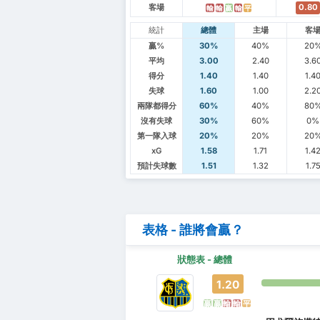
客場
0.80
輸
輸
贏
輸
平
統計
總體
主場
客
贏%
30%
40%
20
平均
3.00
2.40
3.6
得分
1.40
1.40
1.4
失球
1.60
1.00
2.2
兩隊都得分
60%
40%
80
沒有失球
30%
60%
0%
第一隊入球
20%
20%
20
xG
1.58
1.71
1.4
預計失球數
1.51
1.32
1.7
表格 - 誰將會贏？
狀態表 - 總體
1.20
贏
贏
輸
輸
平