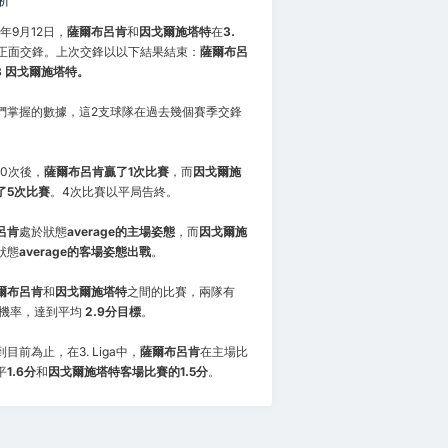
析
6年9月12日，
薩爾布呂肯
和
因戈爾施塔特
在
3.
正面交鋒。上次交鋒以以下結果結束：
薩爾布呂
- 3 因戈爾施塔特。
們掌握的數據，這2支球隊在過去幾個賽季交鋒
10次後，
薩爾布呂肯贏了1次比賽
，而
因戈爾施
了5次比賽
。4次比賽以平局告終。
呂肯
處於狀態
average的主場姿態
，而
因戈爾施
狀態
average的客場姿態出戰
。
爾布呂肯
和
因戈爾施塔特
之間的比賽，兩隊有
機率，達到平均
2.9分目標
。
目前為止，在3. Liga中，
薩爾布呂肯
在主場比
平
1.6分
和
因戈爾施塔特客場比賽的1.5分
。