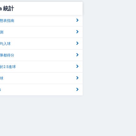
ga 統計
a 狀態表指南
預測
 平均入球
a 兩隊都得分
 高於2.5進球
角球
G