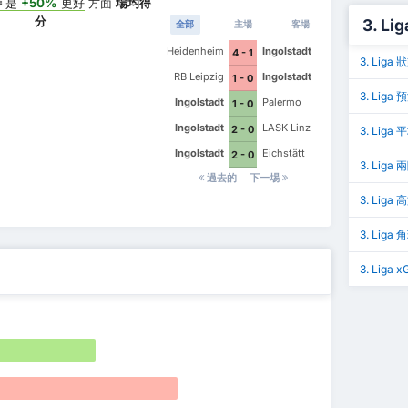
特
是
+50%
更好
方面
場均得
分
3. Li
全部
主場
客場
Heidenheim
Ingolstadt
4 - 1
3. Lig
RB Leipzig
Ingolstadt
1 - 0
3. Liga 
Ingolstadt
Palermo
1 - 0
Ingolstadt
LASK Linz
2 - 0
3. Liga
Ingolstadt
Eichstätt
2 - 0
3. Lig
過去的
下一埸
3. Liga
3. Liga 
3. Liga x