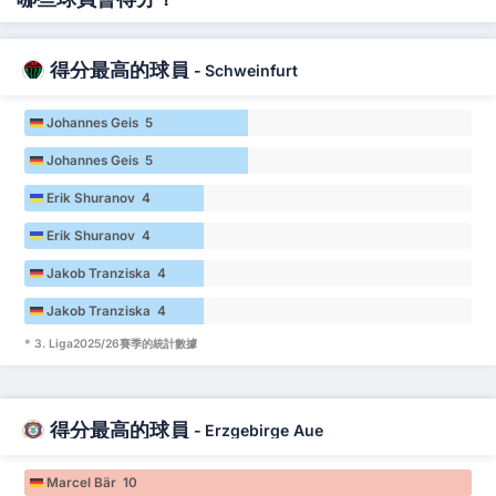
得分最高的球員
-
Schweinfurt
Johannes Geis 5
Johannes Geis 5
Erik Shuranov 4
Erik Shuranov 4
Jakob Tranziska 4
Jakob Tranziska 4
* 3. Liga2025/26賽季的統計數據
得分最高的球員
-
Erzgebirge Aue
Marcel Bär 10