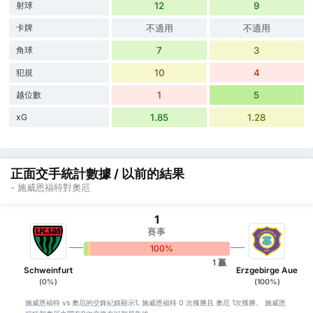
射球
12
9
卡牌
不適用
不適用
角球
7
3
犯規
10
4
越位數
1
5
xG
1.85
1.28
正面交手統計數據 / 以前的結果
- 施威恩福特對奧厄
1
賽事
0%
0%
100%
1 贏
Schweinfurt
Erzgebirge Aue
(0%)
(100%)
施威恩福特 vs 奧厄的交鋒紀錄顯示1, 施威恩福特 0 次獲勝且 奧厄 1次獲勝。 施威恩