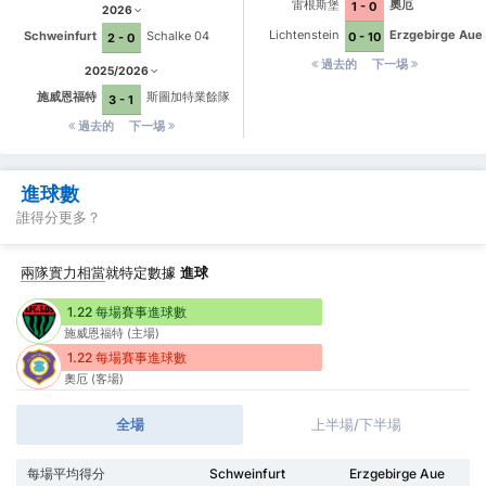
雷根斯堡
奧厄
1 - 0
2026
Lichtenstein
Erzgebirge Aue
Schweinfurt
Schalke 04
0 - 10
2 - 0
過去的
下一埸
2025/2026
施威恩福特
斯圖加特業餘隊
3 - 1
過去的
下一埸
進球數
誰得分更多？
兩隊實力相當
就特定數據
進球
1.22 每場賽事進球數
施威恩福特 (主場)
1.22 每場賽事進球數
奧厄 (客場)
全場
上半場/下半場
每場平均得分
Schweinfurt
Erzgebirge Aue