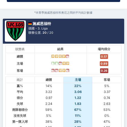
*本賽季施威恩福特和奧厄之間的平均統計數據
施威恩福特
德國 - 3. Liga
聯賽位置.
20
/ 20
狀態表
結果
場均得分
總體
平
平
平
平
輸
0.57
主場
贏
贏
輸
平
平
0.89
客場
輸
輸
平
平
輸
0.26
統計
總體
主場
客場
贏%
14%
22%
5%
平均
3.22
3.06
3.37
得分
0.97
1.22
0.74
失球
2.24
1.83
2.63
兩隊都得分
59%
67%
53%
沒有失球
5%
11%
0%
第一隊入球
38%
28%
47%