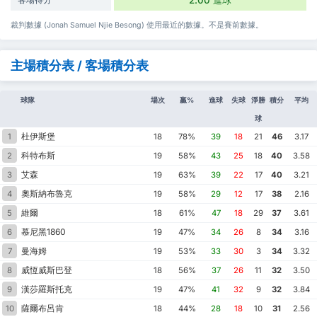
裁判數據 (Jonah Samuel Njie Besong) 使用最近的數據。不是賽前數據。
主場積分表 / 客場積分表
球隊
場次
贏%
進球
失球
淨勝
積分
平均
球
杜伊斯堡
1
18
78%
39
18
21
46
3.17
科特布斯
2
19
58%
43
25
18
40
3.58
艾森
3
19
63%
39
22
17
40
3.21
奧斯納布魯克
4
19
58%
29
12
17
38
2.16
維爾
5
18
61%
47
18
29
37
3.61
慕尼黑1860
6
19
47%
34
26
8
34
3.16
曼海姆
7
19
53%
33
30
3
34
3.32
威恆威斯巴登
8
18
56%
37
26
11
32
3.50
漢莎羅斯托克
9
19
47%
41
32
9
32
3.84
薩爾布呂肯
10
18
44%
28
18
10
31
2.56