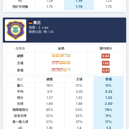
xG
1.29
1.35
1.23
預計失球數
1.75
1.76
1.75
奧厄
德國 - 3. Liga
聯賽位置.
19
/ 20
狀態表
結果
場均得分
總體
平
平
平
贏
平
0.84
主場
輸
輸
平
平
平
1.05
客場
輸
輸
輸
平
贏
0.61
統計
總體
主場
客場
贏%
16%
21%
11%
平均
3.11
3.00
3.22
得分
1.27
1.32
1.22
失球
1.84
1.68
2.00
兩隊都得分
65%
53%
78%
沒有失球
22%
32%
11%
第一隊入球
27%
37%
17%
xG
1.35
1.4
1.3