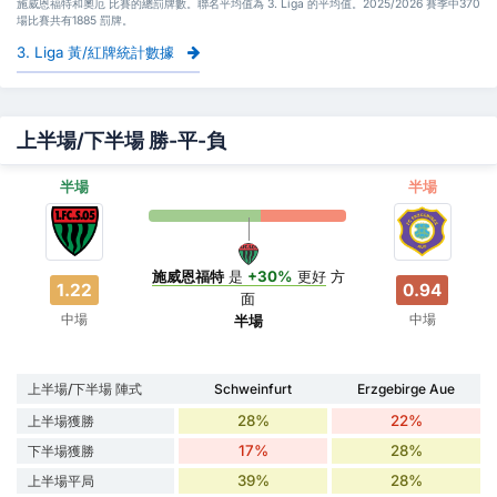
施威恩福特和奧厄 比賽的總罰牌數。聯名平均值為 3. Liga 的平均值。2025/2026 賽季中370
場比賽共有1885 罰牌。
3. Liga 黃/紅牌統計數據
上半場/下半場 勝-平-負
半場
半場
施威恩福特
是
+30%
更好
方
1.22
0.94
面
中場
中場
半場
上半場/下半場 陣式
Schweinfurt
Erzgebirge Aue
28%
22%
上半場獲勝
17%
28%
下半場獲勝
39%
28%
上半場平局