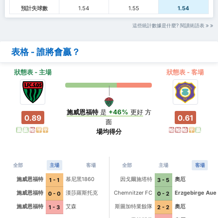
預計失球數
1.54
1.55
1.54
這些統計數據是什麼? 閱讀術語表
表格 - 誰將會贏？
狀態表 - 主場
狀態表 - 客場
施威恩福特
是
+46%
更好
方
0.89
0.61
面
贏
贏
輸
平
平
輸
輸
輸
平
贏
場均得分
全部
主場
客場
全部
主場
客場
施威恩福特
慕尼黑1860
因戈爾施塔特
奧厄
1 - 1
3 - 5
施威恩福特
漢莎羅斯托克
Chemnitzer FC
Erzgebirge Aue
0 - 0
0 - 2
施威恩福特
艾森
斯圖加特業餘隊
奧厄
1 - 3
2 - 2