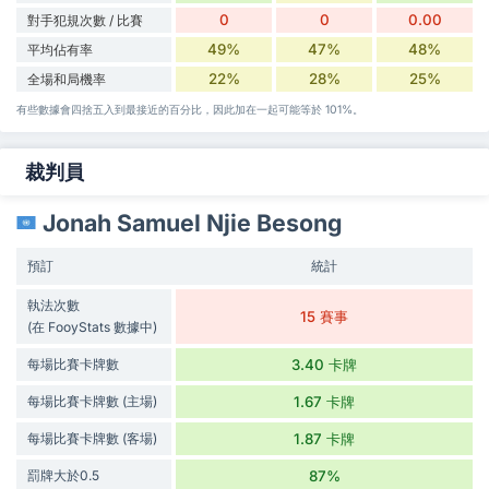
0
0
0.00
對手犯規次數 / 比賽
49%
47%
48%
平均佔有率
22%
28%
25%
全場和局機率
有些數據會四捨五入到最接近的百分比，因此加在一起可能等於 101%。
裁判員
Jonah Samuel Njie Besong
預訂
統計
執法次數
15 賽事
(在 FooyStats 數據中)
每場比賽卡牌數
3.40 卡牌
每場比賽卡牌數 (主場)
1.67 卡牌
每場比賽卡牌數 (客場)
1.87 卡牌
罰牌大於0.5
87%