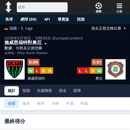
聯賽
介面
角球
網球 (EN)
API
尊貴版
預測
/
3. Liga
過去正面交鋒比賽
德國
2026年5月16日 - 12時30分 (Europe/London)
施威恩福特對奧厄
數據、分析及正面交鋒
足球場 -
Willy-Sachs-Stadion
0.89
0.61
W
L
D
D
L
L
D
W
施威恩福特
奧厄
統計
預測
先發陣容
排名
賠率
全部
進球
角球
卡牌
半埸
球員
最終得分