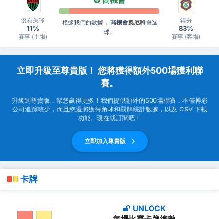
高機會
沒有失球
得分
根據我們的數據，
高機會
奧厄
將會進
11%
83%
球。
賽事 (主場)
賽事 (客場)
立即升級至尊貴版！ 您將獲得額外500場獲利聯
賽。
升級到尊貴版，幫您贏得更多！我們提供額外的500場聯賽，不僅博彩
公司追踪較少，而且您還將獲得角球和罰牌統計數據，以及 CSV 下載
功能。現在就訂閱吧！
立即加入尊貴版
卡牌
UNLOCK
每場比賽卡牌總數