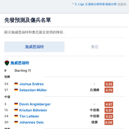
*
3. Liga 主場積分榜和客場積分榜
也提供。
先發預測及傷兵名單
顯示施威恩福特和奧厄最近使用的陣容。
施威恩福特
奧厄
施威恩福特
#
Starting 11
前鋒
Joshua Endres
33
-
5.23
Sebastian Müller
37
右邊鋒
4.70
中場
Devin Angleberger
3
-
4.97
Kristian Böhnlein
13
中前衛
5.37
Tim Latteier
24
中前衛
5.23
Johannes Geis
30
後腰
6.08