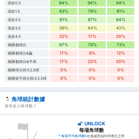
94%
94%
94%
高於0.5
83%
78%
81%
高於1.5
61%
67%
64%
高於2.5
39%
44%
42%
高於3.5
22%
17%
20%
高於4.5
67%
78%
73%
兩隊都得分
17%
6%
12%
兩隊都得分&贏
17%
22%
20%
兩隊都得分&平局
0%
0%
0%
兩隊得分與大2.5球
0%
0%
0%
兩隊皆不得分與大2.5球
角球統計數據
會有多少角球數？
UNLOCK
每場角球數
* 每場平均角球數h
在施威恩福特和奧厄之間