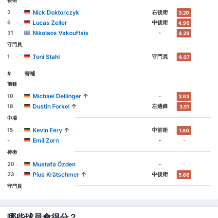
後衛
Nick Doktorczyk
2
右後衛
3.20
Lucas Zeller
6
中後衛
4.96
Nikolaos Vakouftsis
31
-
4.29
守門員
Toni Stahl
1
守門員
4.07
#
替補
前鋒
↑
Michael Dellinger
10
-
3.63
↑
Dustin Forkel
18
左邊鋒
3.51
中場
↑
Kevin Fery
15
中前衛
1.60
Emil Zorn
-
-
-
後衛
Mustafa Özden
20
-
-
↑
Pius Krätschmer
23
中後衛
5.66
守門員
哪些球員會得分？