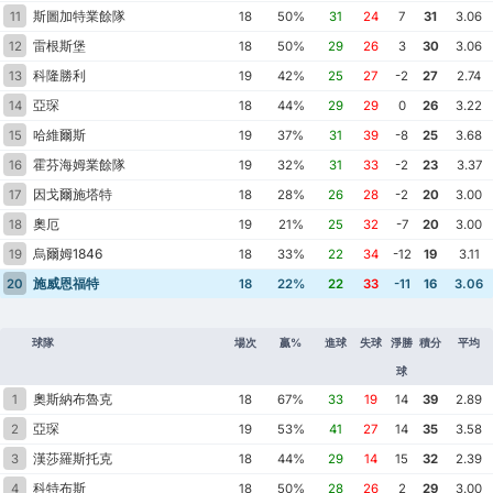
斯圖加特業餘隊
11
18
50%
31
24
7
31
3.06
雷根斯堡
12
18
50%
29
26
3
30
3.06
科隆勝利
13
19
42%
25
27
-2
27
2.74
亞琛
14
18
44%
29
29
0
26
3.22
哈維爾斯
15
19
37%
31
39
-8
25
3.68
霍芬海姆業餘隊
16
19
32%
31
33
-2
23
3.37
因戈爾施塔特
17
18
28%
26
28
-2
20
3.00
奧厄
18
19
21%
25
32
-7
20
3.00
烏爾姆1846
19
18
33%
22
34
-12
19
3.11
施威恩福特
20
18
22%
22
33
-11
16
3.06
球隊
場次
贏%
進球
失球
淨勝
積分
平均
球
奧斯納布魯克
1
18
67%
33
19
14
39
2.89
亞琛
2
19
53%
41
27
14
35
3.58
漢莎羅斯托克
3
18
44%
29
14
15
32
2.39
科特布斯
4
18
50%
28
26
2
29
3.00