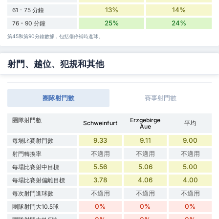
13%
14%
61 - 75 分鐘
25%
24%
76 - 90 分鐘
第45和第90分鐘數據，包括傷停補時進球。
射門、越位、犯規和其他
團隊射門數
賽事射門數
團隊射門數
Erzgebirge
Schweinfurt
平均
Aue
9.33
9.11
9.00
每場比賽射門數
不適用
不適用
不適用
射門轉換率
5.56
5.06
5.00
每場比賽射中目標
3.78
4.06
4.00
每場比賽射偏離目標
不適用
不適用
不適用
每次射門進球數
0%
0%
0%
團隊射門大10.5球