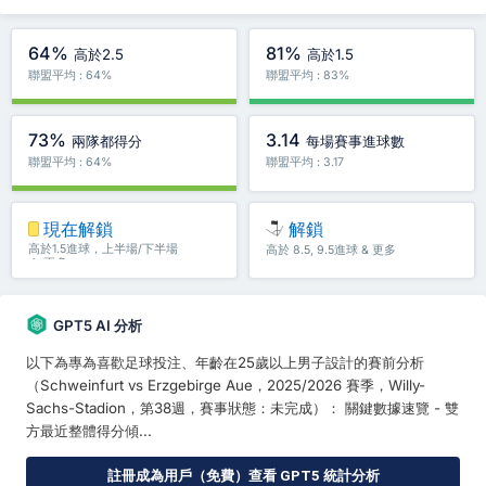
64%
81%
高於2.5
高於1.5
聯盟平均 : 64%
聯盟平均 : 83%
73%
3.14
兩隊都得分
每場賽事進球數
聯盟平均 : 64%
聯盟平均 : 3.17
現在解鎖
解鎖
高於1.5進球，上半場/下半場
高於 8.5, 9.5進球 & 更多
＆ 更多
GPT5 AI 分析
以下為專為喜歡足球投注、年齡在25歲以上男子設計的賽前分析
（Schweinfurt vs Erzgebirge Aue，2025/2026 賽季，Willy-
Sachs-Stadion，第38週，賽事狀態：未完成）： 關鍵數據速覽 - 雙
方最近整體得分傾...
註冊成為用戶（免費）查看 GPT5 統計分析