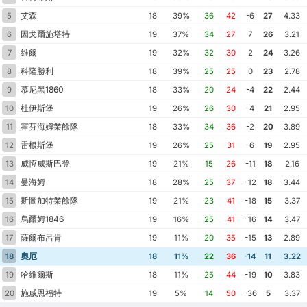
艾森
5
18
39%
36
42
-6
27
4.33
因戈爾施塔特
6
19
37%
34
27
7
26
3.21
維爾
7
19
32%
32
30
2
24
3.26
科隆勝利
8
18
39%
25
25
0
23
2.78
慕尼黑1860
9
18
33%
20
24
-4
22
2.44
杜伊斯堡
10
19
26%
26
30
-4
21
2.95
霍芬海姆業餘隊
11
18
33%
34
36
-2
20
3.89
雷根斯堡
12
19
26%
25
31
-6
19
2.95
威恆威斯巴登
13
19
21%
15
26
-11
18
2.16
曼海姆
14
18
28%
25
37
-12
18
3.44
斯圖加特業餘隊
15
19
21%
23
41
-18
15
3.37
烏爾姆1846
16
19
16%
25
41
-16
14
3.47
薩爾布呂肯
17
19
11%
20
35
-15
13
2.89
奧厄
18
18
11%
22
36
-14
11
3.22
哈維爾斯
19
18
11%
25
44
-19
10
3.83
施威恩福特
20
19
5%
14
50
-36
5
3.37