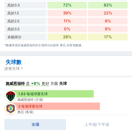
72%
83%
高於0.5
39%
22%
高於1.5
11%
6%
高於2.5
0%
6%
高於3.5
28%
17%
未能得分
*數據來源於施威恩福特的主場得分紀錄和 奧厄 的客場數據。
失球數
誰會失球？
施威恩福特
是
+9%
更好
方面
失球
1.83 每場球賽失球
施威恩福特 (主場)
2 每場球賽失球
奧厄 (客場)
全場
上半場/下半場