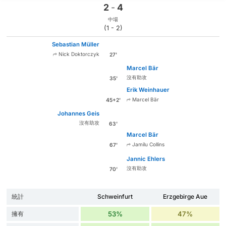
2
-
4
中場
(1 - 2)
Sebastian Müller
Nick Doktorczyk
27'
Marcel Bär
沒有助攻
35'
Erik Weinhauer
Marcel Bär
45+2'
Johannes Geis
沒有助攻
63'
Marcel Bär
Jamilu Collins
67'
Jannic Ehlers
沒有助攻
70'
統計
Schweinfurt
Erzgebirge Aue
擁有
53%
47%