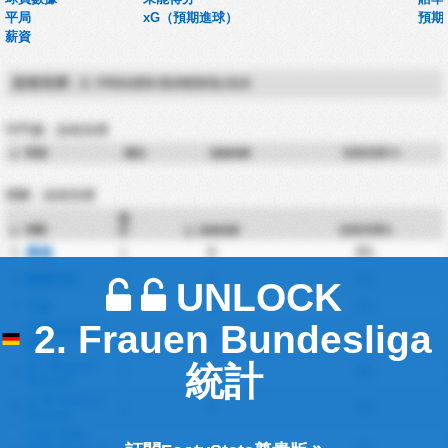
平局
xG（預期進球）
預期
薪資
沒有失球 - 2. FRAUEN BUNDESLIGA
守門員 - 沒有失球
球員
場次
沒有失球 %
#
沒有失球
球隊 - 沒有失球
場
球隊
次
沒有失球%
#
沒有失球
1
桑德
1
0
0%
2
圖爾拜恩
1
0
0%
UNLOCK
3
艾森
2
0
0%
2. Frauen Bundesliga
門興格拉德巴
4
1
0
0%
赫
SV Meppen
統計
5
1
0
0%
Women
1. FC Koln II
6
1
0
0%
Women
TSG 1899