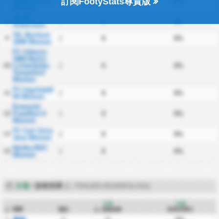
訂閱FootyStats尊貴版
7
Hoffenheim II
1
0
0%
Women
SG 99
8
1
0
0%
Andernach
VfL Bochum
9
1
0
0%
1848 Women
FC Viktoria
1889 Berlin
10
Lichterfelde-
1
0
0%
Tempelhof
Women
FC Ingolstadt
11
1
0
0%
04 Women
Eintracht
12
Frankfurt II
1
0
0%
Women
FC Carl Zeiss
13
2
0
0%
Jena Women
Hertha BSC
14
1
0
0%
Women
主場
/
沒有失球
(2. FRAUEN BUNDESLIGA)
主場
主場
球隊
場次
沒有失球%
#
沒有失球