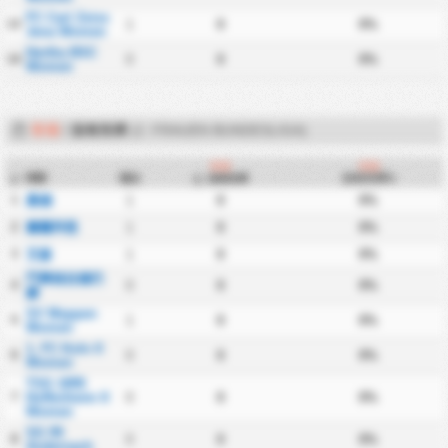
FC Carl Zeiss
13
1
0
0%
Jena Women
Hertha BSC
14
0
0
0%
Women
客場
/
沒有失球
(2. FRAUEN BUNDESLIGA)
客場
客場
球隊
場次
沒有失球%
#
沒有失球
1
桑德
1
0
0%
2
圖爾拜恩
1
0
0%
3
艾森
1
0
0%
門興格拉德巴
4
0
0
0%
赫
SV Meppen
5
1
0
0%
Women
1. FC Koln II
6
0
0
0%
Women
TSG 1899
7
Hoffenheim II
0
0
0%
Women
SG 99
8
0
0
0%
Andernach