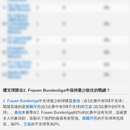
VfL Bochum
9
0
0
0%
1848 Women
FC Viktoria
1889 Berlin
10
Lichterfelde-
1
0
0%
Tempelhof
Women
FC Ingolstadt
11
0
0
0%
04 Women
Eintracht
12
Frankfurt II
1
0
0%
Women
FC Carl Zeiss
13
1
0
0%
Jena Women
Hertha BSC
14
1
0
0%
Women
哪支球隊在2. Frauen Bundesliga中保持最少敗仗的戰績？
2. Frauen Bundesliga
中失球最少的球隊是
桑德
（在1比賽中有0球不失球）,
緊隨其後的是
圖爾拜恩
(在1比賽中有0球不失球)和
艾森
(在2比賽中的0不失
球）。
桑德
本賽季在2. Frauen Bundesliga的0%的比賽中沒有失球，這確實
令人印象深刻，並顯示了他們的後盾有多堅強。
圖爾拜恩
的不失球率也很
高，為0%，
艾森
的不失球率為0%。