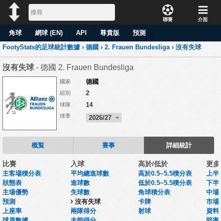
聯賽
介面
角球
網球 (EN)
API
尊貴版
預測
FootyStats的足球統計數據
›
德國
›
2. Frauen Bundesliga
›
沒有失球
沒有失球
- 德國 2. Frauen Bundesliga
德國
國家
2
組別
14
球隊
球季
2026/27
概覧
賽事
詳細統計
比賽
入球
高於/低於
更多
主客場積分表
平均總進球數
高於0.5~5.5積分表
上半
狀態表
進球數
低於0.5~5.5積分表
下半
主場優勢
失球數
角球積分表
中場
預測
沒有失球
卡牌
市場
上座率
兩隊得分
射球
資料集
球員數據
未能得分
賠率