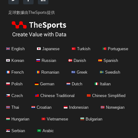
足球數據由TheSports提供
English
Japanese
Turkish
Portuguese
Korean
Russian
Danish
Spanish
French
Romanian
Greek
Swedish
Polish
German
Dutch
Italian
Czech
Chinese Traditional
Chinese Simplified
Thai
Croatian
Indonesian
Norwegian
Hungarian
Vietnamese
Bulgarian
Serbian
Arabic