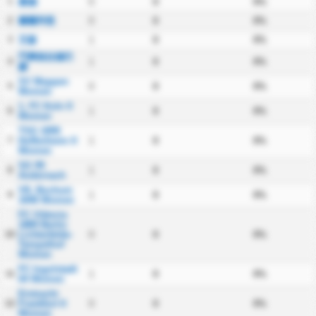
1
桑德
0
0
0%
2
圖爾拜恩
0
0
0%
3
艾森
1
0
0%
門興格拉德巴
4
1
0
0%
赫
SV Meppen
5
0
0
0%
Women
1. FC Koln II
6
1
0
0%
Women
TSG 1899
7
Hoffenheim II
1
0
0%
Women
SG 99
8
1
0
0%
Andernach
VfL Bochum
9
1
0
0%
1848 Women
FC Viktoria
1889 Berlin
10
Lichterfelde-
0
0
0%
Tempelhof
Women
FC Ingolstadt
11
1
0
0%
04 Women
Eintracht
12
Frankfurt II
0
0
0%
Women