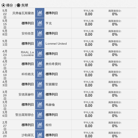
得分
|
失球
5月
平均入球:
兩隊都得分:
貝弗倫瓦斯蘭德
標準列日
0.00
0%
22
統計
日
5月
平均入球:
兩隊都得分:
標準列日
亨克
0.00
0%
15
統計
日
5月
平均入球:
兩隊都得分:
安特衛普
標準列日
0.00
0%
8日
統計
5月
平均入球:
兩隊都得分:
標準列日
Lommel United
0.00
0%
1日
統計
4月
平均入球:
兩隊都得分:
RAAL La
標準列日
0.00
0%
24
Louvière
統計
日
4月
平均入球:
兩隊都得分:
標準列日
奧特希費利
0.00
0%
17
統計
日
4月
平均入球:
兩隊都得分:
科特賴克
標準列日
0.00
0%
10
統計
日
4月
平均入球:
兩隊都得分:
標準列日
聖圖爾登
0.00
0%
3日
統計
3月
平均入球:
兩隊都得分:
安德萊赫特
標準列日
0.00
0%
20
統計
日
3月
平均入球:
兩隊都得分:
標準列日
梅赫倫
0.00
0%
13
統計
日
3月
平均入球:
兩隊都得分:
聖吉羅斯聯合
標準列日
0.00
0%
6日
統計
2月
平均入球:
兩隊都得分:
標準列日
根特
0.00
0%
27
統計
日
2月
平均入球:
兩隊都得分:
沙勒羅瓦
標準列日
0.00
0%
20
統計