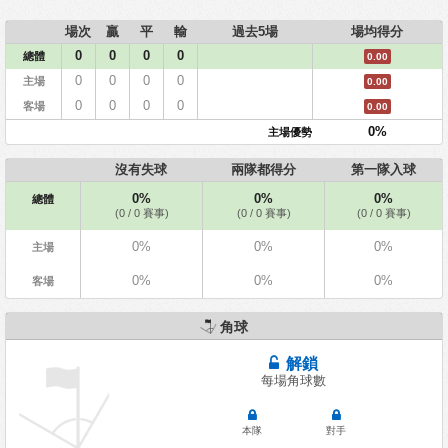
場次
贏
平
輸
過去5場
場均得分
0
0
0
0
總體
0.00
0
0
0
0
主場
0.00
0
0
0
0
客場
0.00
0%
主場優勢
沒有失球
兩隊都得分
第一隊入球
0%
0%
0%
總體
(0 / 0 賽事)
(0 / 0 賽事)
(0 / 0 賽事)
0%
0%
0%
主場
0%
0%
0%
客場
角球
解鎖
每場角球數
本隊
對手