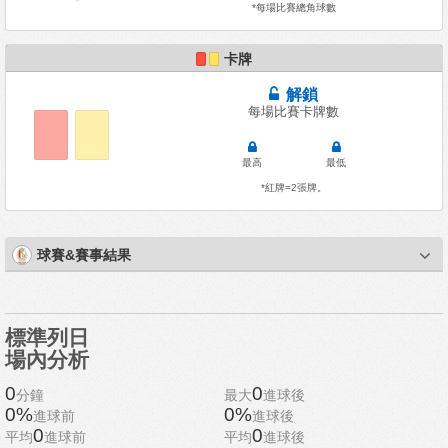
*每場比賽總角球數
卡牌
解鎖
每場比賽卡牌數
最高
最低
*紅牌=2張牌。
球賽&賽事結果
標準列日
場內分析
0
0
分鐘
最大
進球後
0%
0%
進球前
進球後
0
0
平均
進球前
平均
進球後