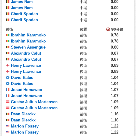
James Nam
0.00
中場
James Nam
0.00
中場
Charli Spoden
0.00
中場
Charli Spoden
0.00
中場
後衛
位置
/90分鐘
Ibrahim Karamoko
0.78
後衛
Ibrahim Karamoko
0.78
後衛
Steeven Assengue
0.80
後衛
Alexandro Calut
0.87
後衛
Alexandro Calut
0.87
後衛
Henry Lawrence
0.89
後衛
Henry Lawrence
0.89
後衛
David Bates
1.04
後衛
David Bates
1.04
後衛
Josué Homawoo
1.07
後衛
Josué Homawoo
1.07
後衛
Gustav Julius Mortensen
1.09
後衛
Gustav Julius Mortensen
1.09
後衛
Daan Dierckx
1.16
後衛
Daan Dierckx
1.16
後衛
Marlon Fossey
1.22
後衛
Marlon Fossey
1.22
後衛