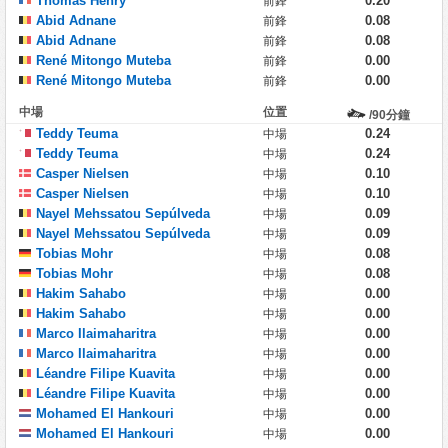
Thomas Henry
0.20
前鋒
Abid Adnane
0.08
前鋒
Abid Adnane
0.08
前鋒
René Mitongo Muteba
0.00
前鋒
René Mitongo Muteba
0.00
前鋒
中場
位置
/90分鐘
Teddy Teuma
0.24
中場
Teddy Teuma
0.24
中場
Casper Nielsen
0.10
中場
Casper Nielsen
0.10
中場
Nayel Mehssatou Sepúlveda
0.09
中場
Nayel Mehssatou Sepúlveda
0.09
中場
Tobias Mohr
0.08
中場
Tobias Mohr
0.08
中場
Hakim Sahabo
0.00
中場
Hakim Sahabo
0.00
中場
Marco Ilaimaharitra
0.00
中場
Marco Ilaimaharitra
0.00
中場
Léandre Filipe Kuavita
0.00
中場
Léandre Filipe Kuavita
0.00
中場
Mohamed El Hankouri
0.00
中場
Mohamed El Hankouri
0.00
中場