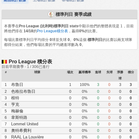
標準列日 賽季成績
本賽季在
Pro League (比利時)標準列日 stats
中顯示他們的整體表現是 1，目前
將他們排在
14/18
的
Pro League積分表
，贏得
0%
的比賽。
每場比賽標準列日平均得分
0
球並失球
0
。
0%
這個
標準列日
的比賽以兩支球隊
都得分結束，他們每場比賽的平均總進球數為
0
。
Pro League 積分表
目前早期賽季 - 1 / 306已進行
#
球隊
場次
贏球機率
進球
失球
淨勝
積分
球
布魯日
1
1
100%
3
0
3
3
色格拉布魯日
2
0
0%
0
0
0
0
根特
3
0
0%
0
0
0
0
亨克
4
0
0%
0
0
0
0
梅赫倫
5
0
0%
0
0
0
0
韋斯特路
6
0
0%
0
0
0
0
Lommel United
7
0
0%
0
0
0
0
奧特希費利
8
0
0%
0
0
0
0
RAAL La Louvière
9
0
0%
0
0
0
0