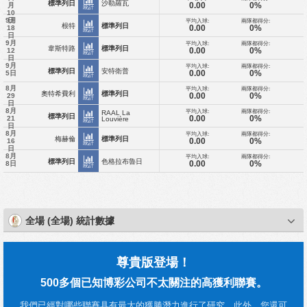
標準列日
沙勒羅瓦
0.00
0%
月
統計
10
9月
日
平均入球:
兩隊都得分:
根特
標準列日
0.00
0%
18
統計
日
9月
平均入球:
兩隊都得分:
韋斯特路
標準列日
0.00
0%
12
統計
日
9月
平均入球:
兩隊都得分:
標準列日
安特衛普
0.00
0%
5日
統計
8月
平均入球:
兩隊都得分:
奧特希費利
標準列日
0.00
0%
29
統計
日
8月
平均入球:
兩隊都得分:
RAAL La
標準列日
0.00
0%
21
Louvière
統計
日
8月
平均入球:
兩隊都得分:
梅赫倫
標準列日
0.00
0%
16
統計
日
8月
平均入球:
兩隊都得分:
標準列日
色格拉布魯日
0.00
0%
8日
統計
全場 (全場) 統計數據
尊貴版登場！
500多個已知博彩公司不太關注的高獲利聯賽。
我們已經對哪些聯賽具有最大的獲勝潛力進行了研究。此外，您還可