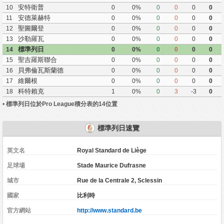
安特衛普
10
0
0%
0
0
0
0
安德萊赫特
11
0
0%
0
0
0
0
聖圖爾登
12
0
0%
0
0
0
0
沙勒羅瓦
13
0
0%
0
0
0
0
標準列日
14
0
0%
0
0
0
0
聖吉羅斯聯合
15
0
0%
0
0
0
0
貝弗倫瓦斯蘭德
16
0
0%
0
0
0
0
維爾根
17
0
0%
0
0
0
0
科特賴克
18
1
0%
0
3
-3
0
•
標準列日位於Pro League積分表的14位置
標準列日速覽
英文名
Royal Standard de Liège
足球場
Stade Maurice Dufrasne
城市
Rue de la Centrale 2, Sclessin
國家
比利時
官方網站
http://www.standard.be