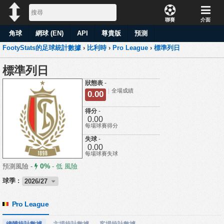
聯賽
介面
角球
網球 (EN)
API
尊貴版
預測
FootyStats的足球統計數據
›
比利時
›
Pro League
›
標準列日
標準列日
狀態表
-
全場成績
0.00
得分
-
0.00
每場球賽得分
失球
-
0.00
每場球賽失球
0%
預測風險 -
-
低 風險
球季 :
2026/27
Pro League
總體統計數據
主場統計數據
客場統計數據