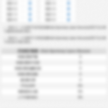
高於 5.5
高於 3.5
高於 6.5
高於 4.5
高於 7.5
高於 5.5
高於 8.5
高於 6.5
高於2.5 ~ 8.5的對手角球是根據
Klub Sportowy Lipno Steszew
的對手在比賽
中贏得的角球計算的。
高於0.5 ~ 6.5張對手卡牌是根據
Klub Sportowy Lipno Steszew
的對手在比賽
中收到的卡牌計算的。
其他統計數據 - Klub Sportowy Lipno Steszew
0
每場比賽射門數
0
每場比賽射中目標
0
每場比賽射偏離目標
0
每場比賽犯規數
0
越位數/比賽
0%
平均佔有率
0%
兩隊都得分&贏
0%
上下半場均得分