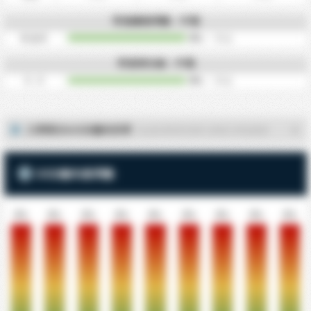
常規總進球數 - 中場
0
進球
0%
/
0
次
常規得分線 - 中場
0 - 0
0%
/
0
次
入球得分&10分鐘內失球
- KLUB SPORTOWY LIPNO STESZEW
10分鐘內進球數
0%
0%
0%
0%
0%
0%
0%
0%
0%