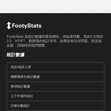
FootyStats 是統計數據的最佳網站，例如進球數、高於2.5/低於
2.5、HT/FT、動態場內統計等等。如果您有任何問題、想法或
反饋，請隨時與我們聯繫。
統計數據
高於/低於入球
兩隊都得分統計數據
角球統計數據
上下半場均得分
正確分數統計