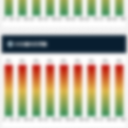
0' - 10'
11' - 20'
21' - 30'
31' - 40'
41' - 50'
51' - 60'
61' - 70'
71' - 80'
81' - 90'
10分鐘內失球數
0%
0%
0%
0%
0%
0%
0%
0%
0%
0' - 10'
11' - 20'
21' - 30'
31' - 40'
41' - 50'
51' - 60'
61' - 70'
71' - 80'
81' - 90'