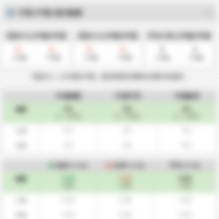
中場 (中場) 統計數據
高於0.5上半場/2半場
高於1.5上半場/2半場
平均入球上半場/2半場
0
0
0
0
0
0
%
%
%
%
上半場
下半場
上半場
下半場
上半場
下半場
*高於0.5 - 1.5半場/2半場，是針對兩支球隊在比賽中的進球。
半場獲勝
半場平局
半場輸球
0%
0%
0%
總體
(0 / 1 賽事)
(0 / 1 賽事)
(0 / 1 賽事)
0%
0%
0%
主場
0%
0%
0%
客場
進球
(中場)
失球
(中場)
平均
(中場)
0.00
0.00
0.00
總體
/ 賽事
/ 賽事
/ 賽事
0.00
0.00
0.00
主場
0.00
0.00
0.00
客場