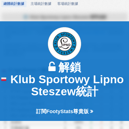
總體統計數據
主場統計數據
客場統計數據
Klub Sportowy Lipno Steszew 賽季成績
本賽季在
3 Liga Group 2 (波蘭)Klub Sportowy Lipno Steszew stats
中顯示他
們的整體表現是
好
，目前將他們排在
0/18
的
3 Liga Group 2積分表
，贏得
0%
的
比賽。
每場比賽Klub Sportowy Lipno Steszew平均得分
0
球並失球
0
。
0%
這個
Klub
Sportowy Lipno Steszew
的比賽以兩支球隊都得分結束，他們每場比賽的平均
總進球數為
0
。
解鎖
3 Liga Group 2 積分表
目前早期賽季 - 9 / 306已進行
Klub Sportowy Lipno
#
球隊
場次
贏球機率
進球
失球
淨勝
積分
球
Steszew統計
KTSK Luzino
1
1
100%
6
2
4
3
KS Polonia Środa
2
1
100%
3
0
3
3
Wielkopolska
KKS Lech Poznań II
3
1
100%
5
2
3
3
KS Gedania Gdańsk
4
1
100%
5
3
2
3
訂閱FootyStats尊貴版
KKS 1925 Kalisz
5
1
100%
1
0
1
3
尤尼亞
6
1
100%
3
2
1
3
艾萊納託倫
7
1
0%
1
1
0
1