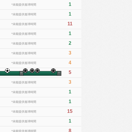
1
*未能提供進球時間
1
*未能提供進球時間
11
*未能提供進球時間
1
*未能提供進球時間
2
*未能提供進球時間
3
*未能提供進球時間
4
*未能提供進球時間
5
HT
FT
3
*未能提供進球時間
1
*未能提供進球時間
1
*未能提供進球時間
15
*未能提供進球時間
1
*未能提供進球時間
8
*未能提供進球時間