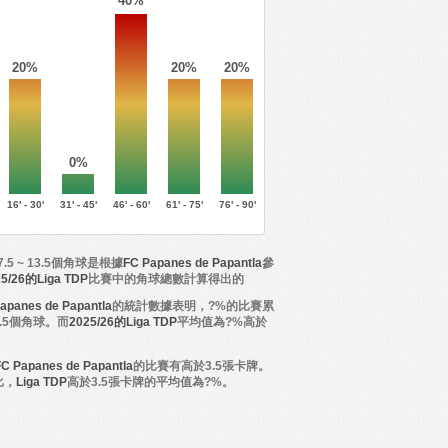
40%
20%
20%
20%
0%
16' - 30'
31' - 45'
46' - 60'
61' - 75'
76' - 90'
.5 ~ 13.5個角球是根據
FC Papanes de Papantla
參
25/26的Liga TDP
比賽中的角球總數計算得出的
apanes de Papantla
的統計數據表明，?%的比賽累
.5個角球。而
2025/26的Liga TDP
平均值為?%高於
C Papanes de Papantla
的比賽有高於3.5張卡牌。
比，
Liga TDP
高於3.5張卡牌的平均值為?%。