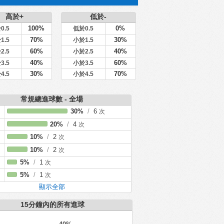
高於+
低於-
100%
0%
0.5
低於0.5
70%
30%
1.5
小於1.5
60%
40%
2.5
小於2.5
40%
60%
3.5
小於3.5
30%
70%
4.5
小於4.5
常規總進球數 - 全場
30%
/
6
次
20%
/
4
次
10%
/
2
次
10%
/
2
次
5%
/
1
次
5%
/
1
次
顯示全部
15分鐘內的所有進球