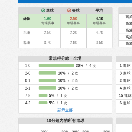
進球
失球
平均
高於
1.60
2.50
4.10
總體
每場賽事
每場賽事
每場賽事
高於
高於
2.50
2.20
4.70
主場
高於
0.70
2.80
3.50
客場
高於
常規得分線 - 全場
1-0
20%
/
4
1
進球
次
2-0
10%
/
2
3
進球
次
0-1
10%
/
2
2
進球
次
2-1
10%
/
2
4
進球
次
7-8
5%
/
1
15
進球
次
4-2
5%
/
1
6
進球
次
顯示全部
10分鐘內的所有進球