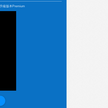
升級版本Premium