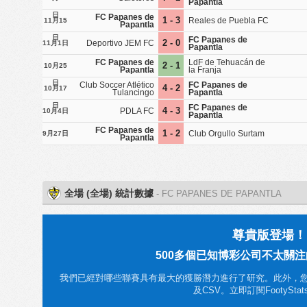
Papantla
日
FC Papanes de
1 - 3
Reales de Puebla FC
11月15
Papantla
日
FC Papanes de
2 - 0
Deportivo JEM FC
11月1日
Papantla
FC Papanes de
LdF de Tehuacán de
2 - 1
10月25
Papantla
la Franja
日
Club Soccer Atlético
FC Papanes de
4 - 2
10月17
Tulancingo
Papantla
日
FC Papanes de
4 - 3
PDLA FC
10月4日
Papantla
FC Papanes de
1 - 2
Club Orgullo Surtam
9月27日
Papantla
全場 (全場) 統計數據
- FC PAPANES DE PAPANTLA
尊貴版登場！
500多個已知博彩公司不太關
我們已經對哪些聯賽具有最大的獲勝潛力進行了研究。此外，
及CSV。立即訂閱FootySta