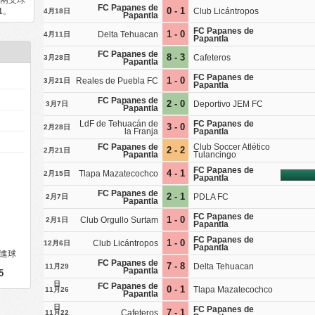
FC Papanes de
0 - 1
Club Licántropos
1
。
4月18日
Papantla
FC Papanes de
1 - 0
Delta Tehuacan
4月11日
Papantla
FC Papanes de
8 - 3
Cafeteros
3月28日
Papantla
FC Papanes de
1 - 0
Reales de Puebla FC
3月21日
Papantla
FC Papanes de
2 - 0
Deportivo JEM FC
3月7日
Papantla
LdF de Tehuacán de
FC Papanes de
3 - 0
2月28日
la Franja
Papantla
FC Papanes de
Club Soccer Atlético
2 - 2
2月21日
Papantla
Tulancingo
FC Papanes de
4 - 1
Tlapa Mazatecochco
2月15日
。
Papantla
FC Papanes de
。
2 - 1
PDLA FC
2月7日
Papantla
FC Papanes de
1 - 0
Club Orgullo Surtam
2月1日
Papantla
FC Papanes de
1 - 0
Club Licántropos
12月6日
Papantla
進球
FC Papanes de
7 - 8
Delta Tehuacan
11月29
Papantla
5
日
FC Papanes de
0 - 1
Tlapa Mazatecochco
11月26
Papantla
日
FC Papanes de
7 - 1
Cafeteros
11月22