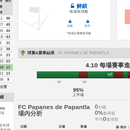
淨
積分
解鎖
勝
每場角球數
球
11
46
27
45
本隊
對手
39
44
*每場比賽總角球數
16
43
5
31
-2
30
球賽&賽事結果
- FC PAPANES DE PAPANTLA
-6
23
15
23
4.10 每場賽事
18
13
21
13
HT
36
9
15'
30'
的9位置
95%
上半場
成績
FC Papanes de Papantla
0
分鐘
tla
0%
場內分析
排在
進球前
0
平均
進球前
並失球
日期
主場
客場
得分
|
以兩支球