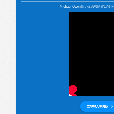
Michael Owen說，你應該購買以獲得
立即加入尊貴版